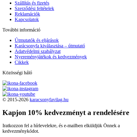
Szállítás és fizetés
Szerződési feltételek
Reklamációk
Kapcsolatok
További információ
Útmutatók és eljárások
Karácsonyfa kiválasztása – útmutató
Adatvédelmi szabályzat
Nyereményjátékok és kedvezmények
Cikkek
Közösségi háló
© 2015-2026
karacsonyfavilag.hu
Kapjon 10% kedvezményt a rendelésére
Iratkozzon fel a hírlevelekre, és e-mailben elküldjük Önnek a
kedvezménykódot.