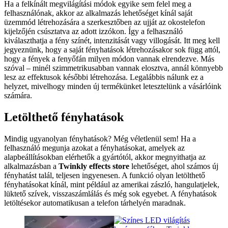
Ha a felkínált megvilágítási módok egyike sem felel meg a
felhasználónak, akkor az alkalmazás lehetőséget kínál saját
üzemmód létrehozására a szerkesztőben az ujját az okostelefon
kijelzőjén csúsztatva az adott izzókon. Így a felhasználó
kiválaszthatja a fény színét, intenzitását vagy villogását. Itt meg kell
jegyeznünk, hogy a saját fényhatások létrehozásakor sok függ attól,
hogy a fények a fenyőfán milyen módon vannak elrendezve. Más
szóval – minél szimmetrikusabban vannak elosztva, annál könnyebb
lesz az effektusok későbbi létrehozása. Legalábbis nálunk ez a
helyzet, mivelhogy minden új termékünket letesztelünk a vásárlóink
számára.
Letölthető fényhatások
Mindig ugyanolyan fényhatások? Még véletlenül sem! Ha a
felhasználó megunja azokat a fényhatásokat, amelyek az
alapbeállításokban elérhetők a gyártótól, akkor megnyithatja az
alkalmazásban a
Twinkly effects store
lehetőséget, ahol számos új
fényhatást talál, teljesen ingyenesen. A funkció olyan letölthető
fényhatásokat kínál, mint például az amerikai zászló, hangulatjelek,
lüktető szívek, visszaszámlálás és még sok egyebet. A fényhatások
letöltésekor automatikusan a telefon tárhelyén maradnak.