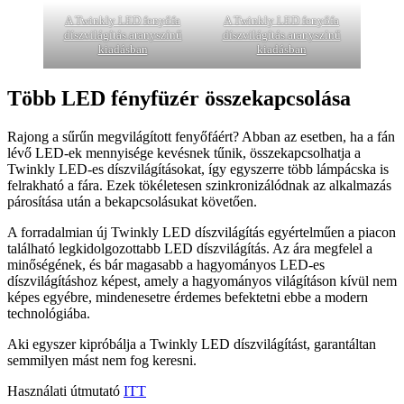
A Twinkly LED fenyőfa
A Twinkly LED fenyőfa
díszvilágítás aranyszínű
díszvilágítás aranyszínű
kiadásban
kiadásban
Több LED fényfüzér összekapcsolása
Rajong a sűrűn megvilágított fenyőfáért? Abban az esetben, ha a fán
lévő LED-ek mennyisége kevésnek tűnik, összekapcsolhatja a
Twinkly LED-es díszvilágításokat, így egyszerre több lámpácska is
felrakható a fára. Ezek tökéletesen szinkronizálódnak az alkalmazás
párosítása után a bekapcsolásukat követően.
A forradalmian új Twinkly LED díszvilágítás egyértelműen a piacon
található legkidolgozottabb LED díszvilágítás. Az ára megfelel a
minőségének, és bár magasabb a hagyományos LED-es
díszvilágításhoz képest, amely a hagyományos világításon kívül nem
képes egyébre, mindenesetre érdemes befektetni ebbe a modern
technológiába.
Aki egyszer kipróbálja a Twinkly LED díszvilágítást, garantáltan
semmilyen mást nem fog keresni.
Használati útmutató
ITT