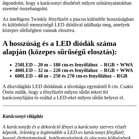
átgondolni, hogy a karácsonyi díszítését milyen színárnyalatokban
szeretné összehangolni.
Az intelligens Twinkly fényfüzért a piacon különféle hosszúságban
és különböző mennyiségű LED diódával találhatja meg, amelyek
közepes sűrűségben vannak elosztva.
A hosszúság és a LED diódák száma
alapján (közepes sűrűségű elosztás):
250LED – 20 m – 180 cm-es fenyőfához – RGB + WWA
400LED – 32 m – 220 cm-es fenyőfához – RGB + WWA
600LED – 48 m – 250 és 270 cm-es fenyőfához – RGB
A díszvilágítás LED diódáinak a távolsága egymástól 8 cm. Csakis
Önön múlik, hogy a fényfüzért milyen sűrűn tekeri fel
karácsonyfájára és ezáltal a LED-eket milyen sűrűn helyezi el.
Karácsonyi világítás
A karácsonyfa és a dekoráció fényei a karácsony szerves részét
képezik. Jelenleg a legtrendibb a LED-es karácsonyi fényfüzér,
hosszú élettartamának, hatékonyságának és alacsony költségének