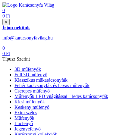
0
0
Ft
×
Írjon nekünk
info@karacsonyfavilag.hu
0
0
Ft
Típusz Szerint
3D műfenyők
Full 3D műfenyő
Klasszikus műkarácsonyfák
Fehér karácsonyfák és havas műfenyők
Cserepes műfenyő
Műfenyők LED világítással – ledes karácsonyfák
Kicsi műfenyők
Keskeny műfenyő
Extra széles
Műfenyők
Lucfenyő
Jegenyefenyő
Karácsonyi kollekciók