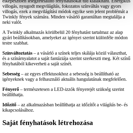
elképesztően lélegzetelállító fényhatásokat tud kialakítani. Energikus
villogás, nyugodt megvilágítás, fokozatos színváltás vagy gyors
villogás, ezek a megvilágítási módok egyike sem jelent problémát a
Twinkly fények számára. Minden vásárló garantáltan megtalálja a
neki valót.
A Twinkly alkalmazás körülbelül 20 fényhatást tartalmaz az alap
gyári beállításokban, amelyeket az igényei szerint különféle módon
testre szabhat.
Színváltoztatás
– a vásárló a színek teljes skálája közül választhat,
és a színárnyalatot a saját fantáziája szerint szerkeszti meg. Két színű
fényhatából kikeverheti a saját színét.
Sebesség
– az egyes effektusokhoz a sebesség is beállítható az
igényeknek vagy a felhasználó aktuális hangulatának megfelelően.
Fényerő
– természetesen a LED-izzók fényerejét szükség szerint
beállíthatja.
Időzítő
– az alkalmazásban beállíthatja az időzítőt a világítás be- és
kikapcsolásához.
Saját fényhatások létrehozása