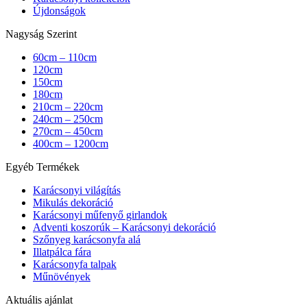
Újdonságok
Nagyság Szerint
60cm – 110cm
120cm
150cm
180cm
210cm – 220cm
240cm – 250cm
270cm – 450cm
400cm – 1200cm
Egyéb Termékek
Karácsonyi világítás
Mikulás dekoráció
Karácsonyi műfenyő girlandok
Adventi koszorúk – Karácsonyi dekoráció
Szőnyeg karácsonyfa alá
Illatpálca fára
Karácsonyfa talpak
Műnövények
Aktuális ajánlat