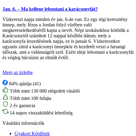
Jan. 6. – Ma kellene lebontani a karácsonyfát?
Vízkereszt napja minden év jan. 6-án van. Ez egy régi keresztény
ünnep, mely Jézus a Jordan folyó vízében való
megkeresztelkedéséről kapta a nevét. Népi szokásokhoz kötődik a
Karácsonytól számított 12 nappal későbbi dátum, mely a
karácsonyfa leszedésének napja, ez is január 6. Vízkeresztkor
ugyanis zárul a karácsonyi ünnepkör és kezdetét veszi a farsangi
időszak, ami a vidámságról szól. Ezért ideje lebontani a karácsonyfát
és végleg búcsúzni az elmúlt évtől.
Menj az üzletbe
84% ajánlja (41)
Több mint 130 000 elégedett vásárló
Több mint 100 fafajta
2 év garancia
14 napos visszaküldési lehetőség
Vásárlási információk
Gyakori Kérdések