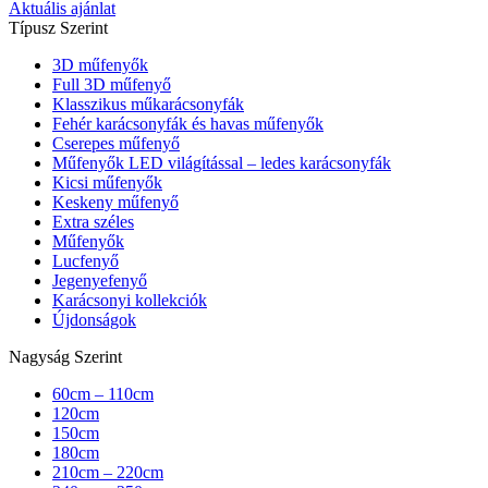
Aktuális ajánlat
Típusz Szerint
3D műfenyők
Full 3D műfenyő
Klasszikus műkarácsonyfák
Fehér karácsonyfák és havas műfenyők
Cserepes műfenyő
Műfenyők LED világítással – ledes karácsonyfák
Kicsi műfenyők
Keskeny műfenyő
Extra széles
Műfenyők
Lucfenyő
Jegenyefenyő
Karácsonyi kollekciók
Újdonságok
Nagyság Szerint
60cm – 110cm
120cm
150cm
180cm
210cm – 220cm