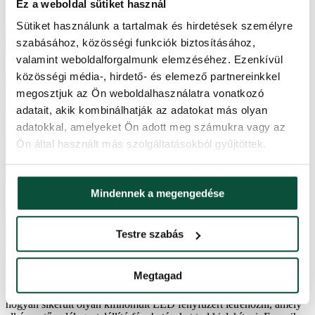
Ez a weboldal sütiket használ
A LED díszvilágítás szkennelése a
Sütiket használunk a tartalmak és hirdetések személyre
fenyőfára
szabásához, közösségi funkciók biztosításához,
valamint weboldalforgalmunk elemzéséhez. Ezenkívül
A fények és a telefon párosítását követő következő szükséges lépés
közösségi média-, hirdető- és elemező partnereinkkel
a fára való „szkennelés”, amely révén a fényfüzér képes lesz a
megosztjuk az Ön weboldalhasználatra vonatkozó
fényhatásokat megjeleníteni pontosan olyan módon, ahogyan a
adatait, akik kombinálhatják az adatokat más olyan
telefonja kijelzőjén láthatja. A szkennelés csak néhány másodpercig
tart. Csak irányítsa a kamerát a fenyőfára, és az alkalmazás minden
adatokkal, amelyeket Ön adott meg számukra vagy az
egyebet megold. Pontos modellt készít a fán lévő fények
Ön által használt más szolgáltatásokból gyűjtöttek.
elrendezéséről, ami közvetlenül a kijelzőn jelenik meg, ezután már
csak a felhasználón múlik, hogy miképpen állítja be a megvilágítási
módokat.
Mindennek a megengedése
Lélegzetelállító beprogramozott
Testre szabás
fényhatások
Megtagad
A Twinkly intelligens LED világítással garantáltan senki sem fog
unatkozni. Még mindig meglep bennünket, hogy ennek a cégnek
hogyan sikerült olyan kifinomult LED fényfüzért létrehozni, amely