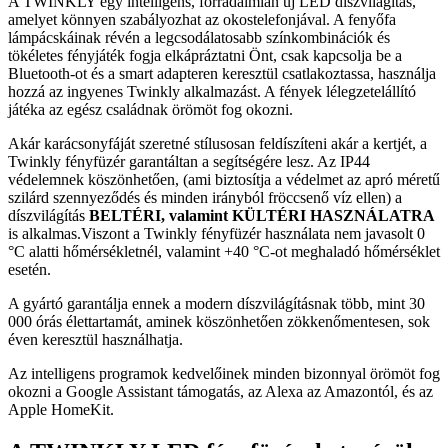
A TWINKLY egy intelligens, forradalmian új LED díszvilágítás,
amelyet könnyen szabályozhat az okostelefonjával. A fenyőfa
lámpácskáinak révén a legcsodálatosabb színkombinációk és
tökéletes fényjáték fogja elkápráztatni Önt, csak kapcsolja be a
Bluetooth-ot és a smart adapteren keresztül csatlakoztassa, használja
hozzá az ingyenes Twinkly alkalmazást. A fények lélegzetelállító
játéka az egész családnak örömöt fog okozni.
Akár karácsonyfáját szeretné stílusosan feldíszíteni akár a kertjét, a
Twinkly fényfüzér garantáltan a segítségére lesz. Az IP44
védelemnek köszönhetően, (ami biztosítja a védelmet az apró méretű
szilárd szennyeződés és minden irányból fröccsenő víz ellen) a
díszvilágítás
BELTÉRI, valamint KÜLTÉRI HASZNÁLATRA
is alkalmas.Viszont a Twinkly fényfüzér használata nem javasolt 0
°C alatti hőmérsékletnél, valamint +40 °C-ot meghaladó hőmérséklet
esetén.
A gyártó garantálja ennek a modern díszvilágításnak több, mint 30
000 órás élettartamát, aminek köszönhetően zökkenőmentesen, sok
éven keresztül használhatja.
Az intelligens programok kedvelőinek minden bizonnyal örömöt fog
okozni a Google Assistant támogatás, az Alexa az Amazontól, és az
Apple HomeKit.