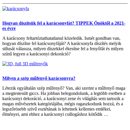
Hogyan díszítsük fel a karácsonyfát? TIPPEK Önöktől a 2021-
es évre
A karácsony feltartóztathatatlanul közeledik. Ismét gondban van,
hogyan díszítse fel karácsonyfáját? A karácsonyfa díszítés melyik
stílusát válassza, milyen díszekkel ékesítse fel a fenyőfát és milyen
színű legyen a karácsonyi dekoráció?
Milyen a szép műfenyő karácsonyra?
Létezik egyáltalán szép műfenyő? Van, aki szerint a műfenyő maga
a megtestesült giccs. Ha jobban belegondolunk, a legtöbb esetben a
karácsonyi dekoráció, a karácsonyi zene és világítás sem tartozik a
magas művészetek kategóriájába, mégis ragaszkodunk hozzá, és a
legszőrösebb szívű esztétának is lehetnek kellemes emlékei,
élményei, ami ehhez a karácsonyi csillogáshoz kötődik …