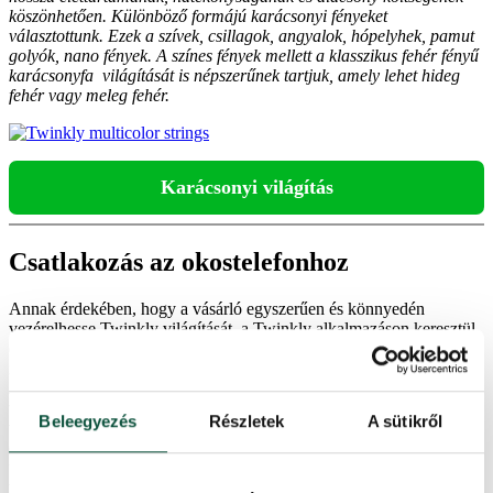
köszönhetően. Különböző formájú karácsonyi fényeket
választottunk. Ezek a szívek, csillagok, angyalok, hópelyhek, pamut
golyók, nano fények. A színes fények mellett a klasszikus fehér fényű
karácsonyfa világítását is népszerűnek tartjuk, amely lehet hideg
fehér vagy meleg fehér.
Karácsonyi világítás
Csatlakozás az okostelefonhoz
Annak érdekében, hogy a vásárló egyszerűen és könnyedén
vezérelhesse Twinkly világítását, a Twinkly alkalmazáson keresztül
csatlakoztatnia kell egy okostelefonhoz. Az alkalmazás letölthető az
iPhone esetében az App Store-ból illetve a Google Play-ről az
Android rendszerű mobilkészülékekre. A csatlakozás ezután már
tényleg csak másodpercek kérdése. Csak indítsa el az alkalmazást,
Beleegyezés
Részletek
A sütikről
válassza ki az eszközök hozzáadásának lehetőségét, válasszon ki
egy generációt, majd kövesse a telefon kijelzőjén megjelenő
utasításokat. A Twinkly alkalmazás a fények teljes mértékű
távvezérlésére szolgál.