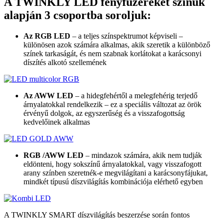
A TWINKLY LED fényfüzéreket színük
alapján 3 csoportba soroljuk:
Az RGB LED
– a teljes színspektrumot képviseli –
különösen azok számára alkalmas, akik szeretik a különböző
színek tarkaságát, és nem szabnak korlátokat a karácsonyi
díszítés alkotó szellemének
Az AWW LED
– a hidegfehértől a melegfehérig terjedő
árnyalatokkal rendelkezik – ez a speciális változat az örök
érvényű dolgok, az egyszerűség és a visszafogottság
kedvelőinek alkalmas
RGB /AWW LED
– mindazok számára, akik nem tudják
eldönteni, hogy sokszínű árnyalatokkal, vagy visszafogott
arany színben szeretnék-e megvilágítani a karácsonyfájukat,
mindkét típusú díszvilágítás kombinációja elérhető egyben
A TWINKLY SMART díszvilágítás beszerzése során fontos