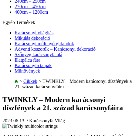
240cm – 250cm
270cm – 450cm
400cm – 1200cm
Egyéb Termékek
Karácsonyi világítás
Mikulás dekoráció
Karácsonyi műfenyő girlandok
Adventi koszorúk – Karácsonyi dekoráció
Szőnyeg karácsonyfa alá
Illatpálca fára
Karácsonyfa talpak
Műnövények
>
Cikkek
>
TWINKLY – Modern karácsonyi díszfények a
21. század karácsonyfáira
TWINKLY – Modern karácsonyi
díszfények a 21. század karácsonyfáira
2023.06.13.
/ Karácsonyfa Világ