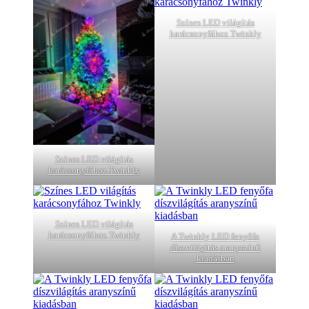
Színes LED világítás
karácsonyfához Twinkly
Színes LED világítás
karácsonyfához Twinkly
Színes LED világítás
karácsonyfához Twinkly
A Twinkly LED fenyőfa
díszvilágítás aranyszínű
kiadásban