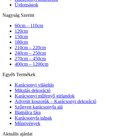
Újdonságok
Nagyság Szerint
60cm – 110cm
120cm
150cm
180cm
210cm – 220cm
240cm – 250cm
270cm – 450cm
400cm – 1200cm
Egyéb Termékek
Karácsonyi világítás
Mikulás dekoráció
Karácsonyi műfenyő girlandok
Adventi koszorúk – Karácsonyi dekoráció
Szőnyeg karácsonyfa alá
Illatpálca fára
Karácsonyfa talpak
Műnövények
Aktuális ajánlat