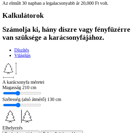
Az elmúlt 30 napban a legalacsonyabb ár
20,000
Ft
volt.
Kalkulátorok
Számolja ki, hány díszre vagy fényfüzérre
van szüksége a karácsonyfájához.
Díszítés
Világítás
A karácsonyfa méretei
Magasság
210 cm
Szélesség (alsó átmérő)
130 cm
Elhelyezés