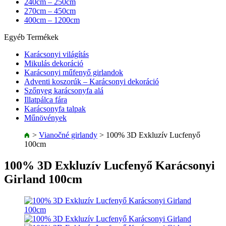
240cm – 250cm
270cm – 450cm
400cm – 1200cm
Egyéb Termékek
Karácsonyi világítás
Mikulás dekoráció
Karácsonyi műfenyő girlandok
Adventi koszorúk – Karácsonyi dekoráció
Szőnyeg karácsonyfa alá
Illatpálca fára
Karácsonyfa talpak
Műnövények
>
Vianočné girlandy
>
100% 3D Exkluzív Lucfenyő
100cm
100% 3D Exkluzív Lucfenyő Karácsonyi
Girland 100cm