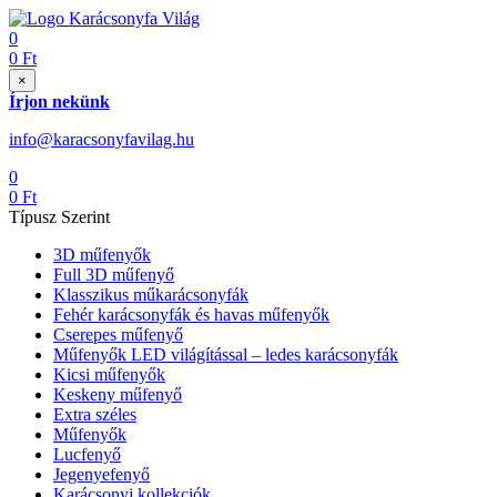
0
0
Ft
×
Írjon nekünk
info@karacsonyfavilag.hu
0
0
Ft
Típusz Szerint
3D műfenyők
Full 3D műfenyő
Klasszikus műkarácsonyfák
Fehér karácsonyfák és havas műfenyők
Cserepes műfenyő
Műfenyők LED világítással – ledes karácsonyfák
Kicsi műfenyők
Keskeny műfenyő
Extra széles
Műfenyők
Lucfenyő
Jegenyefenyő
Karácsonyi kollekciók