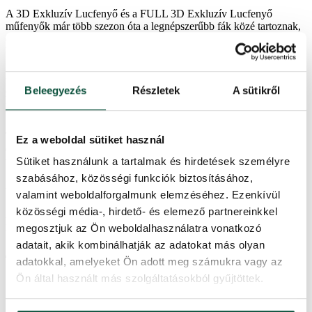
A 3D Exkluzív Lucfenyő és a FULL 3D Exkluzív Lucfenyő
műfenyők már több szezon óta a legnépszerűbb fák közé tartoznak,
ezért úgy döntöttünk, hogy a kínálatunkat egy karácsonyi girlanddal
bővítjük, amelynek tűlevelei megegyeznek a fákéval.
Az idei újdonságunk, a 100% 3D Exkluzív Lucfenyő karácsonyi
girland egy stílusos és modern kiegészítő. Egyedi megjelenését
Beleegyezés
Részletek
A sütikről
kizárólag tökéletesen megmunkált természetes zöld 3D lucfenyő
tűlevelek alkotják, így tökéletesen utánozza az élő gallyak kinézetét.
Tökéletes az ablakpárkányok, asztalok, lépcsőházak vagy ajtók
Ez a weboldal sütiket használ
díszítésére. Nagyszerű megoldás, hogy ünnepi hangulatot
varázsoljon otthona bármely szegletébe.
Sütiket használunk a tartalmak és hirdetések személyre
szabásához, közösségi funkciók biztosításához,
A girland 100cm-es és 270cm-es változatban kapható.
valamint weboldalforgalmunk elemzéséhez. Ezenkívül
Ha szeretnéd, hogy karácsonyi díszítésed tökéletesen össze legyen
közösségi média-, hirdető- és elemező partnereinkkel
hangolva, ezt a terméket is kombinálhatod a 3D-s Exkluzív
megosztjuk az Ön weboldalhasználatra vonatkozó
Lucfenyő karácsonyi kollekció hasonló karácsonyi díszeivel.
adatait, akik kombinálhatják az adatokat más olyan
Termékparaméterek
adatokkal, amelyeket Ön adott meg számukra vagy az
Ön által használt más szolgáltatásokból gyűjtöttek.
Hosszúság
100 cm