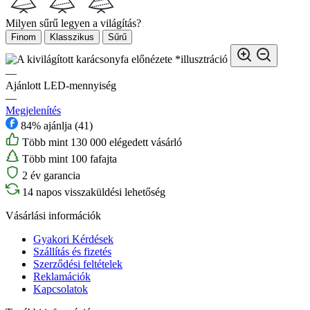
Milyen sűrű legyen a világítás?
Finom
Klasszikus
Sűrű
*illusztráció
—
Ajánlott LED-mennyiség
—
Megjelenítés
84% ajánlja (41)
Több mint 130 000 elégedett vásárló
Több mint 100 fafajta
2 év garancia
14 napos visszaküldési lehetőség
Vásárlási információk
Gyakori Kérdések
Szállítás és fizetés
Szerződési feltételek
Reklamációk
Kapcsolatok