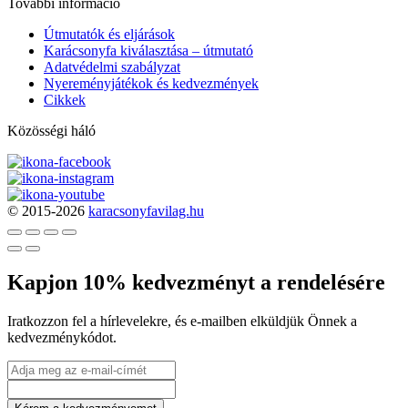
További információ
Útmutatók és eljárások
Karácsonyfa kiválasztása – útmutató
Adatvédelmi szabályzat
Nyereményjátékok és kedvezmények
Cikkek
Közösségi háló
© 2015-2026
karacsonyfavilag.hu
Kapjon 10% kedvezményt a rendelésére
Iratkozzon fel a hírlevelekre, és e-mailben elküldjük Önnek a
kedvezménykódot.