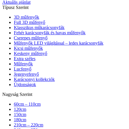
Aktuális ajánlat
Típusz Szerint
3D műfenyők
Full 3D műfenyő
Klasszikus műkarácsonyfák
Fehér karácsonyfák és havas műfenyők
Cserepes műfenyő
Műfenyők LED világítással – ledes karácsonyfák
Kicsi műfenyők
Keskeny műfenyő
Extra széles
Műfenyők
Lucfenyő
Jegenyefenyő
Karácsonyi kollekciók
Újdonságok
Nagyság Szerint
60cm – 110cm
120cm
150cm
180cm
210cm – 220cm