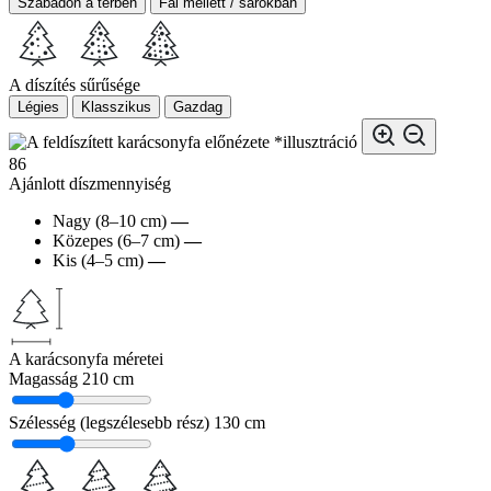
Szabadon a térben
Fal mellett / sarokban
A díszítés sűrűsége
Légies
Klasszikus
Gazdag
*illusztráció
86
Ajánlott díszmennyiség
Nagy (8–10 cm)
—
Közepes (6–7 cm)
—
Kis (4–5 cm)
—
A karácsonyfa méretei
Magasság
210 cm
Szélesség (legszélesebb rész)
130 cm