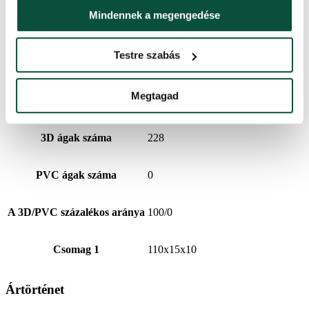
Mindennek a megengedése
Tűlevél típus
100% 3d
Testre szabás
Ágak teljes száma
228
Megtagad
Kivitelezés
Sűrű
3D ágak száma
228
PVC ágak száma
0
A 3D/PVC százalékos aránya
100/0
Csomag 1
110x15x10
Ártörténet