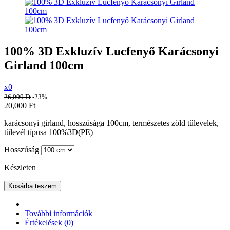
100% 3D Exkluzív Lucfenyő Karácsonyi
Girland 100cm
x0
26,000
Ft
-23%
20,000
Ft
karácsonyi girland, hosszúsága 100cm, természetes zöld tűlevelek,
tűlevél típusa 100%3D(PE)
Hosszúság
Készleten
Kosárba teszem
További információk
Értékelések (0)