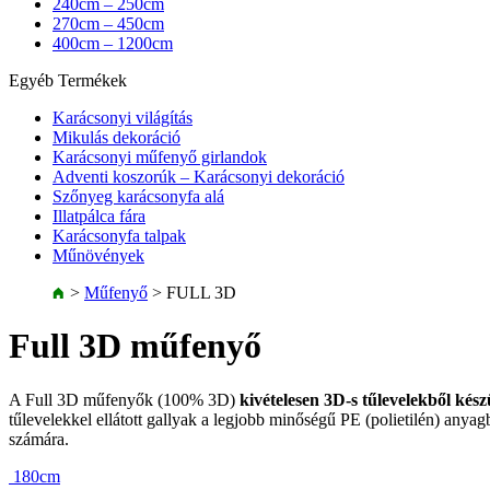
240cm – 250cm
270cm – 450cm
400cm – 1200cm
Egyéb Termékek
Karácsonyi világítás
Mikulás dekoráció
Karácsonyi műfenyő girlandok
Adventi koszorúk – Karácsonyi dekoráció
Szőnyeg karácsonyfa alá
Illatpálca fára
Karácsonyfa talpak
Műnövények
>
Műfenyő
>
FULL 3D
Full 3D műfenyő
A Full 3D műfenyők (100% 3D)
kivételesen 3D-s tűlevelekből kés
tűlevelekkel ellátott gallyak a legjobb minőségű PE (polietilén) any
számára.
180cm