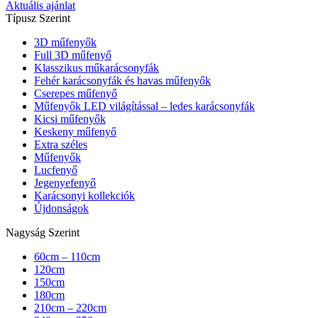
Aktuális ajánlat
Típusz Szerint
3D műfenyők
Full 3D műfenyő
Klasszikus műkarácsonyfák
Fehér karácsonyfák és havas műfenyők
Cserepes műfenyő
Műfenyők LED világítással – ledes karácsonyfák
Kicsi műfenyők
Keskeny műfenyő
Extra széles
Műfenyők
Lucfenyő
Jegenyefenyő
Karácsonyi kollekciók
Újdonságok
Nagyság Szerint
60cm – 110cm
120cm
150cm
180cm
210cm – 220cm