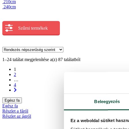
210cm
240cm
Szűrni termékek
1–24 találat megjelenítése a(z) 87 találatból
1
2
…
4
Egész fa
Beleegyezés
Egész fa
Részlet a fáról
Részlet az ágról
Ez a weboldal sütiket haszn