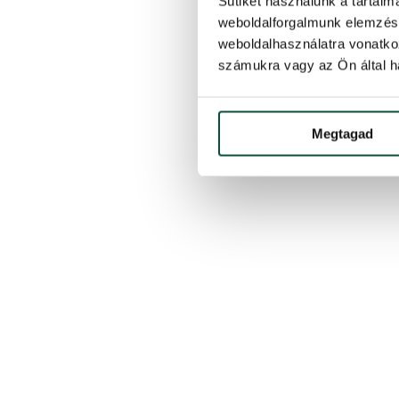
Sütiket használunk a tartal
weboldalforgalmunk elemzésé
weboldalhasználatra vonatko
számukra vagy az Ön által ha
Megtagad