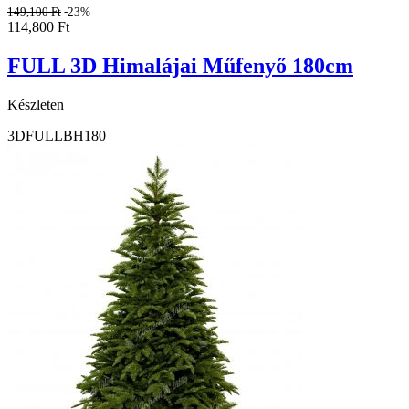
149,100
Ft
-23%
114,800
Ft
FULL 3D Himalájai Műfenyő 180cm
Készleten
3DFULLBH180