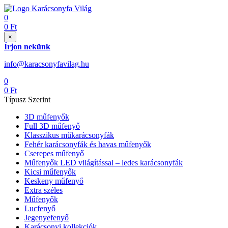
0
0
Ft
×
Írjon nekünk
info@karacsonyfavilag.hu
0
0
Ft
Típusz Szerint
3D műfenyők
Full 3D műfenyő
Klasszikus műkarácsonyfák
Fehér karácsonyfák és havas műfenyők
Cserepes műfenyő
Műfenyők LED világítással – ledes karácsonyfák
Kicsi műfenyők
Keskeny műfenyő
Extra széles
Műfenyők
Lucfenyő
Jegenyefenyő
Karácsonyi kollekciók