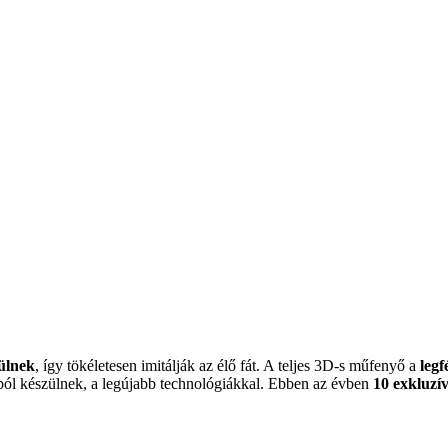
zülnek
, így tökéletesen imitálják az élő fát. A teljes 3D-s műfenyő a
legf
agból készülnek, a legújabb technológiákkal. Ebben az évben
10 exkluzí