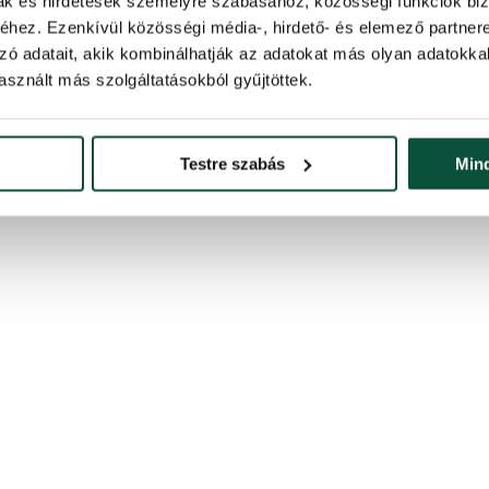
mak és hirdetések személyre szabásához, közösségi funkciók biz
hez. Ezenkívül közösségi média-, hirdető- és elemező partner
zó adatait, akik kombinálhatják az adatokat más olyan adatokka
sznált más szolgáltatásokból gyűjtöttek.
Testre szabás
Min