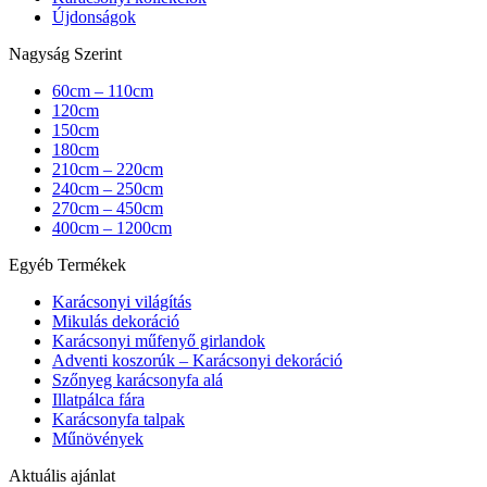
Újdonságok
Nagyság Szerint
60cm – 110cm
120cm
150cm
180cm
210cm – 220cm
240cm – 250cm
270cm – 450cm
400cm – 1200cm
Egyéb Termékek
Karácsonyi világítás
Mikulás dekoráció
Karácsonyi műfenyő girlandok
Adventi koszorúk – Karácsonyi dekoráció
Szőnyeg karácsonyfa alá
Illatpálca fára
Karácsonyfa talpak
Műnövények
Aktuális ajánlat