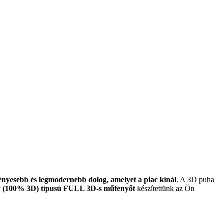
ényesebb és legmodernebb dolog, amelyet a piac kínál
. A 3D puha
v (100% 3D) típusú FULL 3D-s műfenyőt
készítettünk az Ön