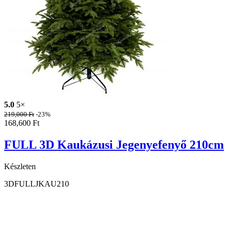
5.0
5×
219,000
Ft
-23%
168,600
Ft
FULL 3D Kaukázusi Jegenyefenyő 210cm
Készleten
3DFULLJKAU210