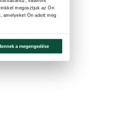
tosításához, valamint
einkkel megosztjuk az Ön
l, amelyeket Ön adott meg
dennek a megengedése