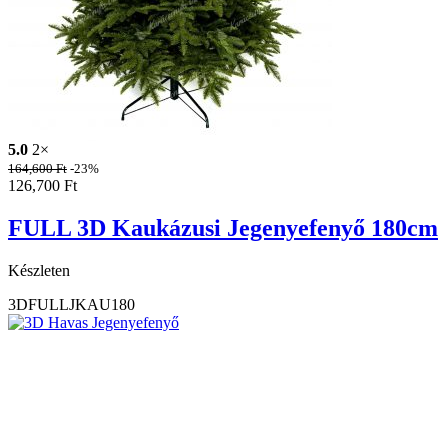
5.0
2×
164,600
Ft
-23%
126,700
Ft
FULL 3D Kaukázusi Jegenyefenyő 180cm
Készleten
3DFULLJKAU180