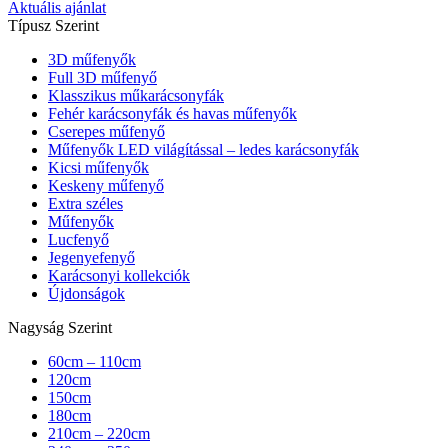
Aktuális ajánlat
Típusz Szerint
3D műfenyők
Full 3D műfenyő
Klasszikus műkarácsonyfák
Fehér karácsonyfák és havas műfenyők
Cserepes műfenyő
Műfenyők LED világítással – ledes karácsonyfák
Kicsi műfenyők
Keskeny műfenyő
Extra széles
Műfenyők
Lucfenyő
Jegenyefenyő
Karácsonyi kollekciók
Újdonságok
Nagyság Szerint
60cm – 110cm
120cm
150cm
180cm
210cm – 220cm