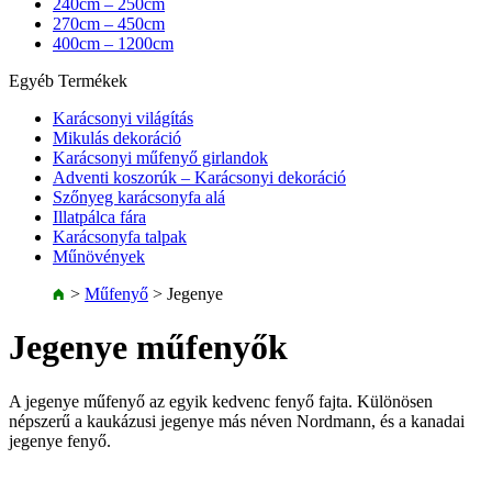
240cm – 250cm
270cm – 450cm
400cm – 1200cm
Egyéb Termékek
Karácsonyi világítás
Mikulás dekoráció
Karácsonyi műfenyő girlandok
Adventi koszorúk – Karácsonyi dekoráció
Szőnyeg karácsonyfa alá
Illatpálca fára
Karácsonyfa talpak
Műnövények
>
Műfenyő
>
Jegenye
Jegenye műfenyők
A jegenye műfenyő az egyik kedvenc fenyő fajta. Különösen
népszerű a kaukázusi jegenye más néven Nordmann, és a kanadai
jegenye fenyő.