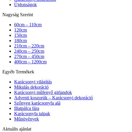
Újdonságok
Nagyság Szerint
60cm – 110cm
120cm
150cm
180cm
210cm – 220cm
240cm – 250cm
270cm – 450cm
400cm – 1200cm
Egyéb Termékek
Karácsonyi világítás
Mikulás dekoráció
Karácsonyi műfenyő girlandok
Adventi koszorúk – Karácsonyi dekoráció
Szőnyeg karácsonyfa alá
Illatpálca fára
Karácsonyfa talpak
Műnövények
Aktuális ajánlat