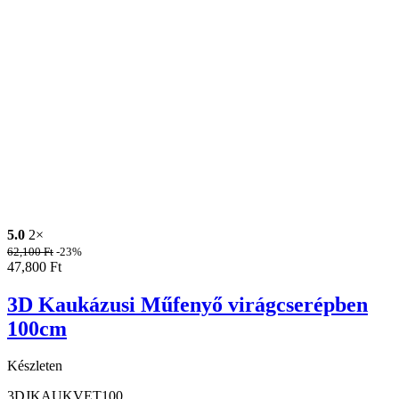
5.0
2×
62,100
Ft
-23%
47,800
Ft
3D Kaukázusi Műfenyő virágcserépben
100cm
Készleten
3DJKAUKVET100