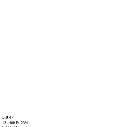
5.0
4×
121,400
Ft
-23%