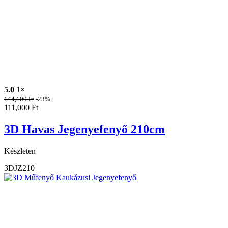
5.0
1×
144,100
Ft
-23%
111,000
Ft
3D Havas Jegenyefenyő 210cm
Készleten
3DJZ210