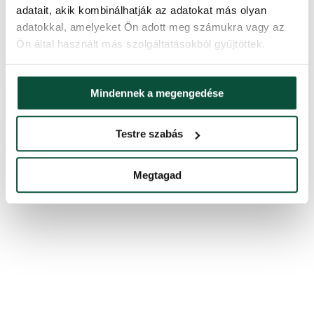
adatait, akik kombinálhatják az adatokat más olyan
adatokkal, amelyeket Ön adott meg számukra vagy az
Ön által használt más szolgáltatásokból gyűjtöttek.
5.0
1×
Mindennek a megengedése
86,500
Ft
-23%
66,600
Ft
Testre szabás
3D Kaukázusi Jegenyefenyő 150cm
Készleten
Megtagad
3DJKAU150