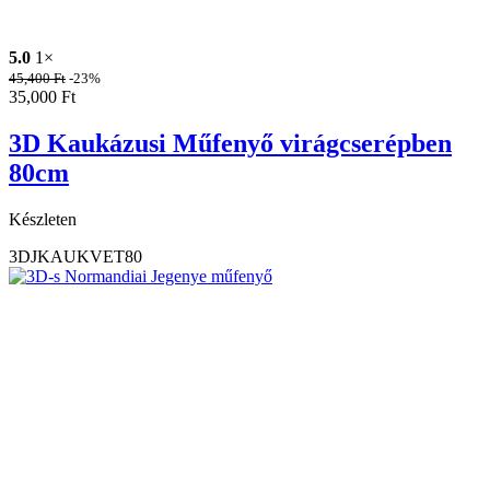
5.0
1×
45,400
Ft
-23%
35,000
Ft
3D Kaukázusi Műfenyő virágcserépben
80cm
Készleten
3DJKAUKVET80