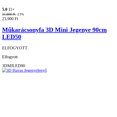
5.0
11×
31,000
Ft
-23%
23,900
Ft
Műkarácsonyfa 3D Mini Jegenye 90cm
LED50
ELFOGYOTT
Elfogyott
3DMJLED90