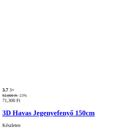
3.7
3×
92,600
Ft
-23%
71,300
Ft
3D Havas Jegenyefenyő 150cm
Készleten