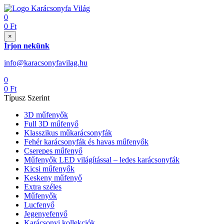
0
0
Ft
×
Írjon nekünk
info@karacsonyfavilag.hu
0
0
Ft
Típusz Szerint
3D műfenyők
Full 3D műfenyő
Klasszikus műkarácsonyfák
Fehér karácsonyfák és havas műfenyők
Cserepes műfenyő
Műfenyők LED világítással – ledes karácsonyfák
Kicsi műfenyők
Keskeny műfenyő
Extra széles
Műfenyők
Lucfenyő
Jegenyefenyő
Karácsonyi kollekciók