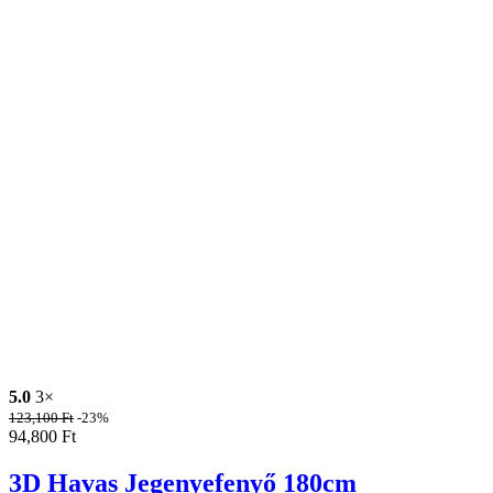
5.0
3×
123,100
Ft
-23%
94,800
Ft
3D Havas Jegenyefenyő 180cm