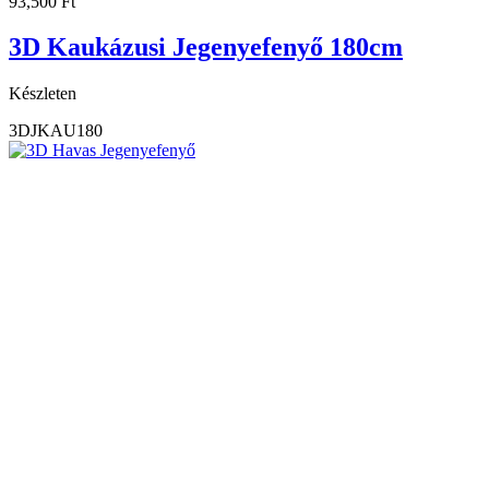
93,500
Ft
3D Kaukázusi Jegenyefenyő 180cm
Készleten
3DJKAU180