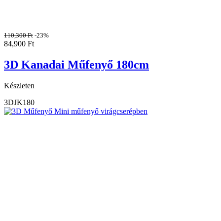
110,300
Ft
-23%
84,900
Ft
3D Kanadai Műfenyő 180cm
Készleten
3DJK180