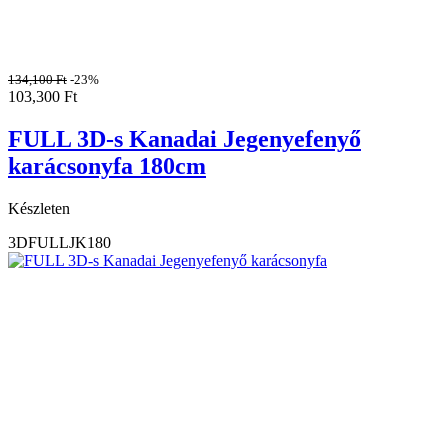
134,100
Ft
-23%
103,300
Ft
FULL 3D-s Kanadai Jegenyefenyő
karácsonyfa 180cm
Készleten
3DFULLJK180