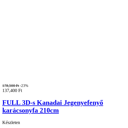
178,500
Ft
-23%
137,400
Ft
FULL 3D-s Kanadai Jegenyefenyő
karácsonyfa 210cm
Készleten