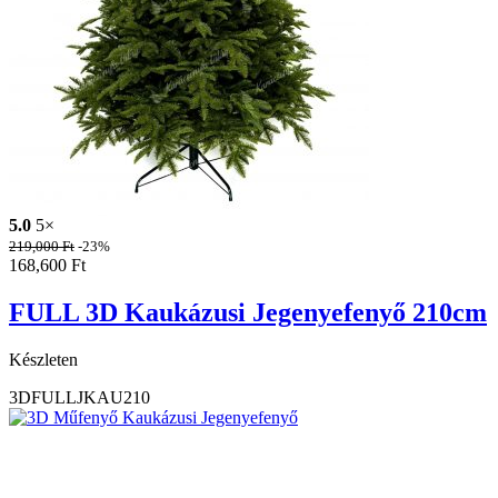
5.0
5×
219,000
Ft
-23%
168,600
Ft
FULL 3D Kaukázusi Jegenyefenyő 210cm
Készleten
3DFULLJKAU210