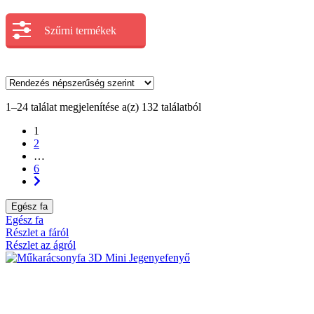
Szűrni termékek
1–24 találat megjelenítése a(z) 132 találatból
1
2
…
6
Egész fa
Egész fa
Részlet a fáról
Részlet az ágról