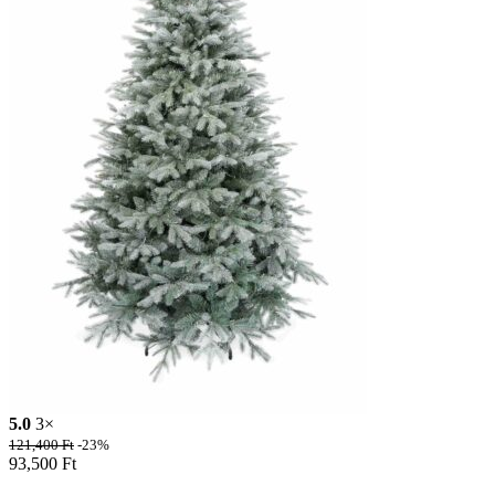
5.0
3×
121,400
Ft
-23%
93,500
Ft