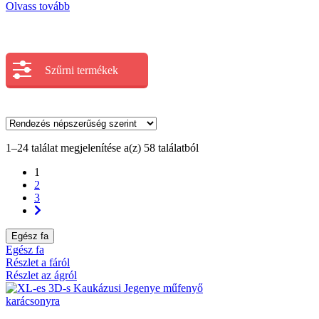
Olvass tovább
Szűrni termékek
1–24 találat megjelenítése a(z) 58 találatból
1
2
3
Egész fa
Egész fa
Részlet a fáról
Részlet az ágról