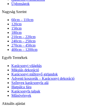
Újdonságok
Nagyság Szerint
60cm – 110cm
120cm
150cm
180cm
210cm – 220cm
240cm – 250cm
270cm – 450cm
400cm – 1200cm
Egyéb Termékek
Karácsonyi világítás
Mikulás dekoráció
Karácsonyi műfenyő girlandok
Adventi koszorúk – Karácsonyi dekoráció
Szőnyeg karácsonyfa alá
Illatpálca fára
Karácsonyfa talpak
Műnövények
Aktuális ajánlat