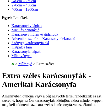
240cm – 250cm
270cm – 450cm
400cm – 1200cm
Egyéb Termékek
Karácsonyi világítás
Mikulás dekoráció
Karácsonyi műfenyő girlandok
Adventi koszorúk – Karácsonyi dekoráció
Szőnyeg karácsonyfa alá
Illatpálca fára
Karácsonyfa talpak
Műnövények
>
Műfenyő
>
Extra széles
Extra széles karácsonyfák -
Amerikai Karácsonyfa
Amennyiben otthona vagy a cég nagyobb térrel rendelkezik és azt
szeretné, hogy az Ön karácsonyfája kitűnjön, akkor mindenképpen
meg kell tekintenie az extra széles karácsonyfa-választékunkat.