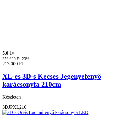
5.0
1×
276,600
Ft
-23%
213,000
Ft
XL-es 3D-s Kecses Jegenyefenyő
karácsonyfa 210cm
Készleten
3DJPXL210