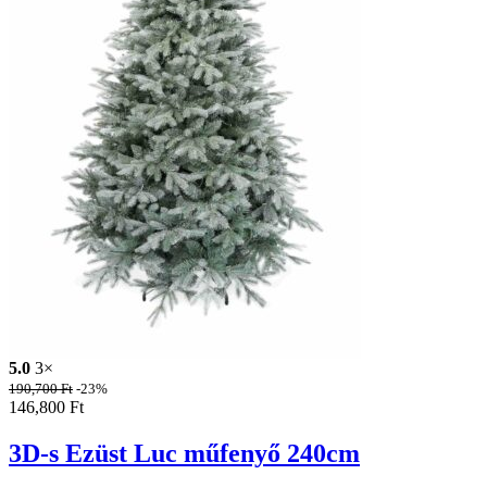
5.0
3×
190,700
Ft
-23%
146,800
Ft
3D-s Ezüst Luc műfenyő 240cm