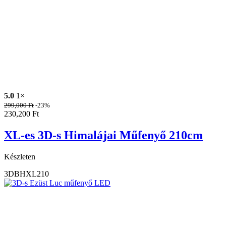
5.0
1×
299,000
Ft
-23%
230,200
Ft
XL-es 3D-s Himalájai Műfenyő 210cm
Készleten
3DBHXL210