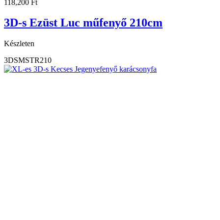
118,200
Ft
3D-s Ezüst Luc műfenyő 210cm
Készleten
3DSMSTR210