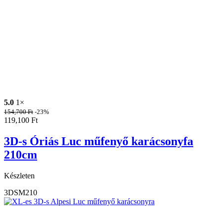
5.0
1×
154,700
Ft
-23%
119,100
Ft
3D-s Óriás Luc műfenyő karácsonyfa
210cm
Készleten
3DSM210