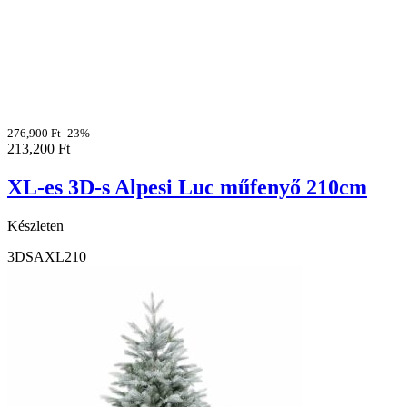
276,900
Ft
-23%
213,200
Ft
XL-es 3D-s Alpesi Luc műfenyő 210cm
Készleten
3DSAXL210