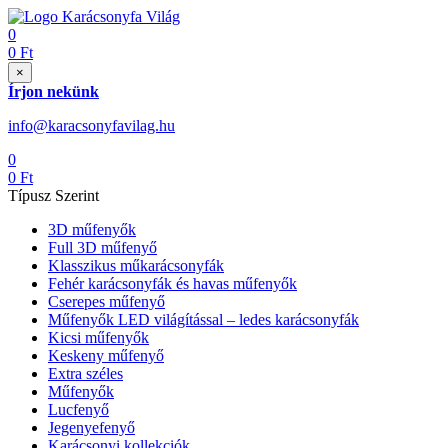
0
0
Ft
×
Írjon nekünk
info@karacsonyfavilag.hu
0
0
Ft
Típusz Szerint
3D műfenyők
Full 3D műfenyő
Klasszikus műkarácsonyfák
Fehér karácsonyfák és havas műfenyők
Cserepes műfenyő
Műfenyők LED világítással – ledes karácsonyfák
Kicsi műfenyők
Keskeny műfenyő
Extra széles
Műfenyők
Lucfenyő
Jegenyefenyő
Karácsonyi kollekciók