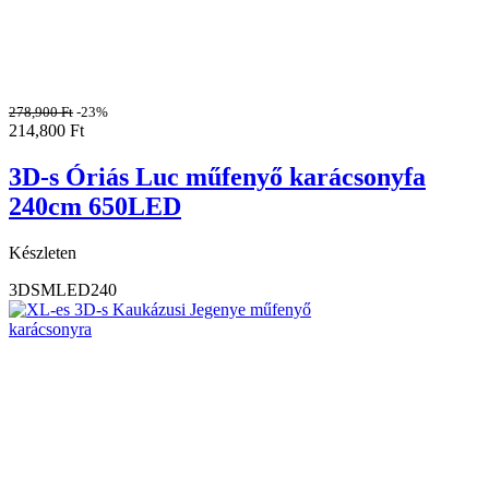
278,900
Ft
-23%
214,800
Ft
3D-s Óriás Luc műfenyő karácsonyfa
240cm 650LED
Készleten
3DSMLED240