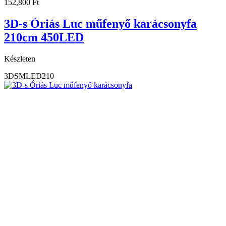
152,800
Ft
3D-s Óriás Luc műfenyő karácsonyfa
210cm 450LED
Készleten
3DSMLED210