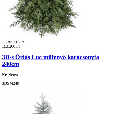
198,900
Ft
-23%
153,200
Ft
3D-s Óriás Luc műfenyő karácsonyfa
240cm
Készleten
3DSM240