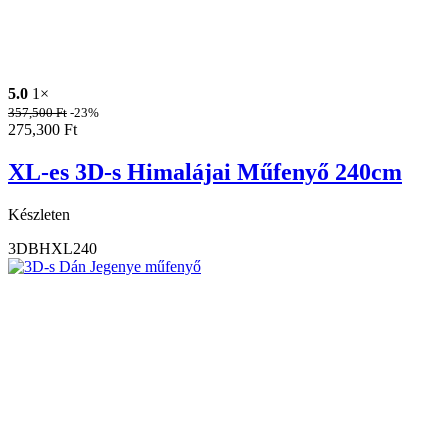
5.0
1×
357,500
Ft
-23%
275,300
Ft
XL-es 3D-s Himalájai Műfenyő 240cm
Készleten
3DBHXL240