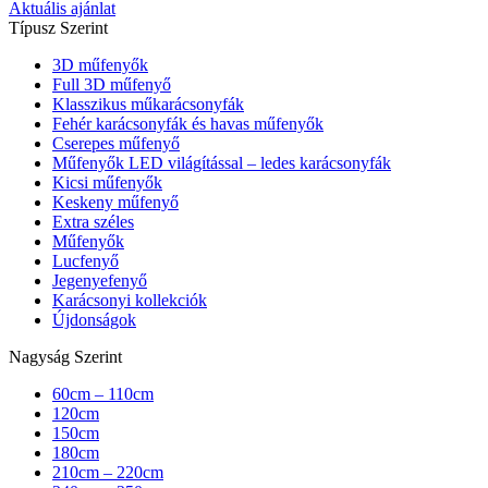
Aktuális ajánlat
Típusz Szerint
3D műfenyők
Full 3D műfenyő
Klasszikus műkarácsonyfák
Fehér karácsonyfák és havas műfenyők
Cserepes műfenyő
Műfenyők LED világítással – ledes karácsonyfák
Kicsi műfenyők
Keskeny műfenyő
Extra széles
Műfenyők
Lucfenyő
Jegenyefenyő
Karácsonyi kollekciók
Újdonságok
Nagyság Szerint
60cm – 110cm
120cm
150cm
180cm
210cm – 220cm