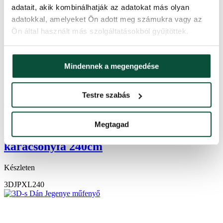
adatait, akik kombinálhatják az adatokat más olyan
adatokkal, amelyeket Ön adott meg számukra vagy az
Ön által használt más szolgáltatásokból gyűjtöttek.
Mindennek a megengedése
Testre szabás
343,100
Ft
-23%
264,200
Ft
Megtagad
XL-es 3D-s Kecses Jegenyefenyő
karácsonyfa 240cm
Készleten
3DJPXL240