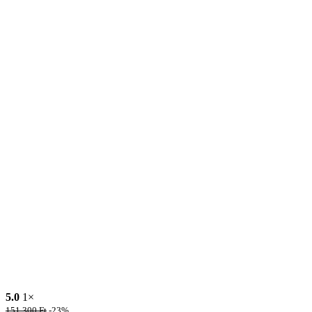
5.0
1×
151,300
Ft
-23%