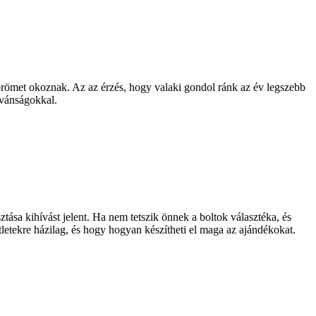
ömet okoznak. Az az érzés, hogy valaki gondol ránk az év legszebb
ívánságokkal.
tása kihívást jelent. Ha nem tetszik önnek a boltok választéka, és
letekre házilag, és hogy hogyan készítheti el maga az ajándékokat.