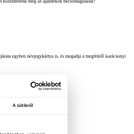
ban közelítenénk meg az ajándékok becsomagolását?
bejárata egyben névjegykártya is, és megadja a megfelelő karácsonyi
A sütikről
.