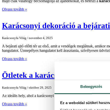
majd csak valahogy becsomagolja az ajándékokat, és beteszi a
karác
Olvass tovább »
Karácsonyi dekoráció a bejárati 
Karácsonyfa Világ / november 4, 2025
A bejárati ajtó előtti tér az első, amit a vendégek meglátnak, amikor
hangulatot. Ünnepélyes hangulatot kell árasztania, szívélyesen üdvö
Olvass tovább »
Ötletek a karácsonyi ablakdíszí
Beleegyezés
Karácsonyfa Világ / október 29, 2025
Az ideális hely, ahol a karácsonyi dekoráció szó szerint ragyoghat, a
Ez a weboldal sütiket haszn
Olvass tovább »