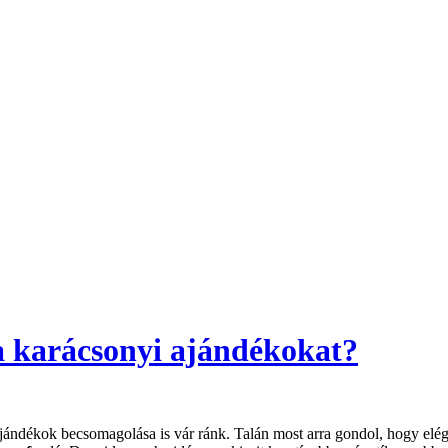
a karácsonyi ajándékokat?
jándékok becsomagolása is vár ránk. Talán most arra gondol, hogy elég