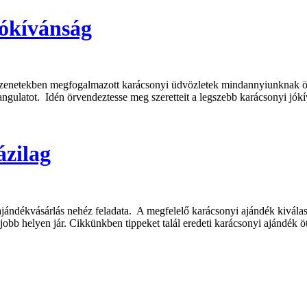
jókívánság
üzenetekben megfogalmazott karácsonyi üdvözletek mindannyiunknak ör
angulatot. Idén örvendeztesse meg szeretteit a legszebb karácsonyi jók
ázilag
ajándékvásárlás nehéz feladata. A megfelelő karácsonyi ajándék kiválasz
jobb helyen jár. Cikkünkben tippeket talál eredeti
karácsonyi ajándék öt