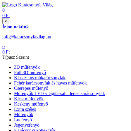
0
0
Ft
×
Írjon nekünk
info@karacsonyfavilag.hu
0
0
Ft
Típusz Szerint
3D műfenyők
Full 3D műfenyő
Klasszikus műkarácsonyfák
Fehér karácsonyfák és havas műfenyők
Cserepes műfenyő
Műfenyők LED világítással – ledes karácsonyfák
Kicsi műfenyők
Keskeny műfenyő
Extra széles
Műfenyők
Lucfenyő
Jegenyefenyő
Karácsonyi kollekciók