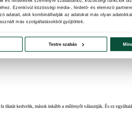
mak és hirdetések személyre szabásához, közösségi funkciók biz
hez. Ezenkívül közösségi média-, hirdető- és elemező partner
 és stílusos karácsonyi dekorációs
zó adatait, akik kombinálhatják az adatokat más olyan adatokka
sznált más szolgáltatásokból gyűjtöttek.
etek
Testre szabás
Min
lágy és meleg barna árnyalatot, amely a kényelem, az egyensúly és a te
okkal összhangban lévő.
fa illatát kedvelik, mások inkább a műfenyőt választják. És ez egyált