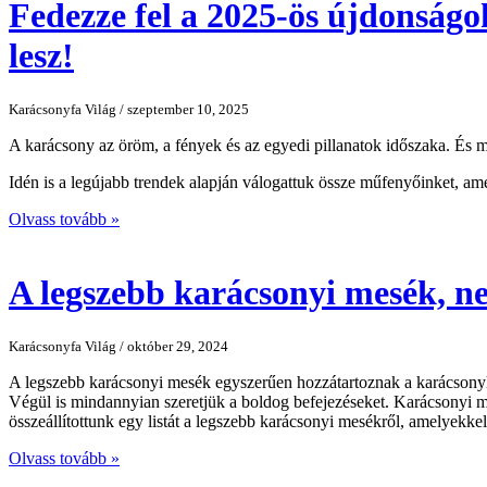
Fedezze fel a 2025-ös újdonság
lesz!
Karácsonyfa Világ / szeptember 10, 2025
A karácsony az öröm, a fények és az egyedi pillanatok időszaka. És 
Idén is a legújabb trendek alapján válogattuk össze műfenyőinket, ame
Olvass tovább »
A legszebb karácsonyi mesék, n
Karácsonyfa Világ / október 29, 2024
A legszebb karácsonyi mesék egyszerűen hozzátartoznak a karácsonyh
Végül is mindannyian szeretjük a boldog befejezéseket. Karácsonyi me
összeállítottunk egy listát a legszebb karácsonyi mesékről, amelyekkel
Olvass tovább »