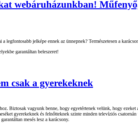
okat webáruházunkban! Műfenyő, 
mi a legfontosabb jelképe ennek az ünnepnek? Természetesen a karácson
lyekbe garantáltan beleszeret!
em csak a gyerekeknek
oz. Biztosak vagyunk benne, hogy egyetértenek velünk, hogy ezeket a
séket gyerekeknek és felnőtteknek szinte minden televíziós csatornán 
 garantáltan mesés lesz a karácsony.