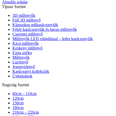
Aktuális ajánlat
Típusz Szerint
3D műfenyők
Full 3D műfenyő
Klasszikus műkarácsonyfák
Fehér karácsonyfák és havas műfenyők
Cserepes műfenyő
Műfenyők LED világítással – ledes karácsonyfák
Kicsi műfenyők
Keskeny műfenyő
Extra széles
Műfenyők
Lucfenyő
Jegenyefenyő
Karácsonyi kollekciók
Újdonságok
Nagyság Szerint
60cm – 110cm
120cm
150cm
180cm
210cm – 220cm