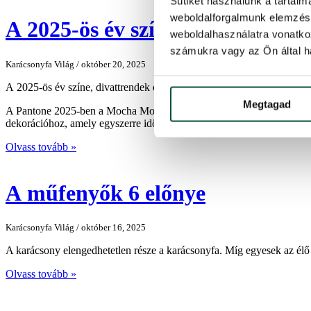
Sütiket használunk a tartal
weboldalforgalmunk elemzésé
A 2025-ös év színe, divattrendek
weboldalhasználatra vonatko
számukra vagy az Ön által ha
Karácsonyfa Világ / október 20, 2025
A 2025-ös év színe, divattrendek és stílusos karácsonyi dekorációs ötl
Megtagad
A Pantone 2025-ben a Mocha Mousse-t választotta az év színének – egy 
dekorációhoz, amely egyszerre időtlen, kényelmes és a divatirányzat
Olvass tovább »
A műfenyők 6 előnye
Karácsonyfa Világ / október 16, 2025
A karácsony elengedhetetlen része a karácsonyfa. Míg egyesek az élő 
Olvass tovább »