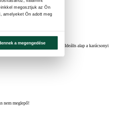
tosításához, valamint
einkkel megosztjuk az Ön
 ötletek
l, amelyeket Ön adott meg
dennek a megengedése
rmészetes elegancia érzetét kelti. Ideális alap a karácsonyi
alán nem meglepő!