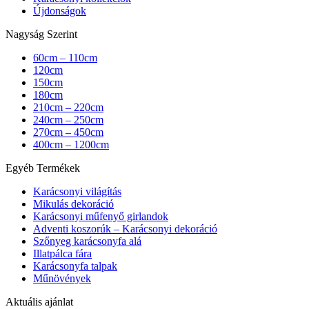
Újdonságok
Nagyság Szerint
60cm – 110cm
120cm
150cm
180cm
210cm – 220cm
240cm – 250cm
270cm – 450cm
400cm – 1200cm
Egyéb Termékek
Karácsonyi világítás
Mikulás dekoráció
Karácsonyi műfenyő girlandok
Adventi koszorúk – Karácsonyi dekoráció
Szőnyeg karácsonyfa alá
Illatpálca fára
Karácsonyfa talpak
Műnövények
Aktuális ajánlat