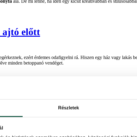
sonyfa
alá. De mi lenne, ha idén egy kicsit kreatívabban és stílusosab
ajtó előtt
 megérkeznek, ezért érdemes odafigyelni rá. Hiszen egy ház vagy lakás 
zölve minden betoppanó vendéget.
téshez
Részletek
z ablak. De miért érnénk be pusztán egy kivilágított műfenyő látványával
ál