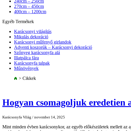
240cm – 250cm
270cm – 450cm
400cm – 1200cm
Egyéb Termékek
Karácsonyi világítás
Mikulás dekoráció
Karácsonyi műfenyő girlandok
Adventi koszorúk – Karácsonyi dekoráció
Szőnyeg karácsonyfa alá
Illatpálca fára
Karácsonyfa talpak
Műnövények
>
Cikkek
Hogyan csomagoljuk eredetien 
Karácsonyfa Világ / november 14, 2025
Mint minden évben karácsonykor, az egyéb előkészületek mellett az a