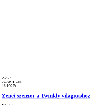
5.0
6×
20,900
Ft
-23%
16,100
Ft
Zenei szenzor a Twinkly világításhoz