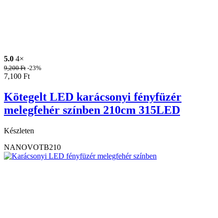
5.0
4×
9,200
Ft
-23%
7,100
Ft
Kötegelt LED karácsonyi fényfüzér
melegfehér színben 210cm 315LED
Készleten
NANOVOTB210