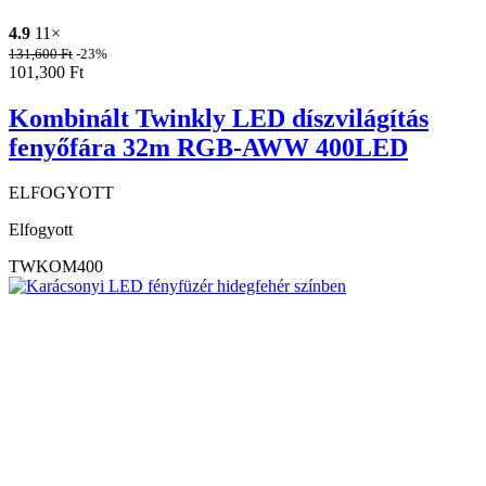
4.9
11×
131,600
Ft
-23%
101,300
Ft
Kombinált Twinkly LED díszvilágítás
fenyőfára 32m RGB-AWW 400LED
ELFOGYOTT
Elfogyott
TWKOM400