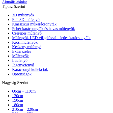
Aktuális ajánlat
Típusz Szerint
3D műfenyők
Full 3D műfenyő
Klasszikus műkarácsonyfák
Fehér karácsonyfák és havas műfenyők
Cserepes műfenyő
Műfenyők LED világítással – ledes karácsonyfák
Kicsi műfenyők
Keskeny műfenyő
Extra széles
Műfenyők
Lucfenyő
Jegenyefenyő
Karácsonyi kollekciók
Újdonságok
Nagyság Szerint
60cm – 110cm
120cm
150cm
180cm
210cm – 220cm