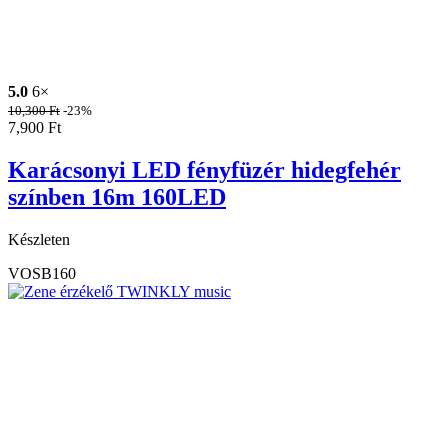
5.0
6×
10,300
Ft
-23%
7,900
Ft
Karácsonyi LED fényfüzér hidegfehér
színben 16m 160LED
Készleten
VOSB160