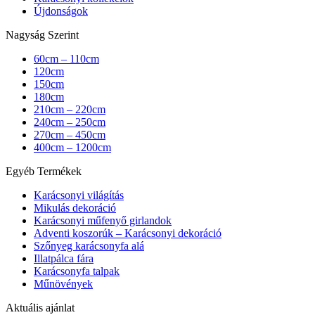
Újdonságok
Nagyság Szerint
60cm – 110cm
120cm
150cm
180cm
210cm – 220cm
240cm – 250cm
270cm – 450cm
400cm – 1200cm
Egyéb Termékek
Karácsonyi világítás
Mikulás dekoráció
Karácsonyi műfenyő girlandok
Adventi koszorúk – Karácsonyi dekoráció
Szőnyeg karácsonyfa alá
Illatpálca fára
Karácsonyfa talpak
Műnövények
Aktuális ajánlat