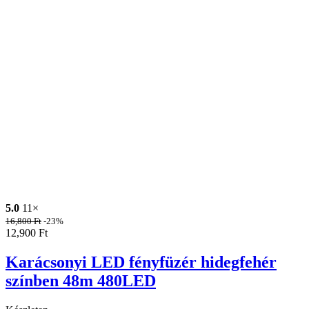
5.0
11×
16,800
Ft
-23%
12,900
Ft
Karácsonyi LED fényfüzér hidegfehér
színben 48m 480LED