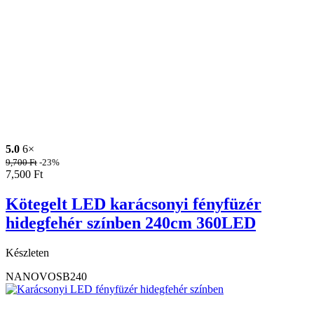
5.0
6×
9,700
Ft
-23%
7,500
Ft
Kötegelt LED karácsonyi fényfüzér
hidegfehér színben 240cm 360LED
Készleten
NANOVOSB240