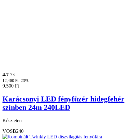
4.7
7×
12,400
Ft
-23%
9,500
Ft
Karácsonyi LED fényfüzér hidegfehér
színben 24m 240LED
Készleten
VOSB240