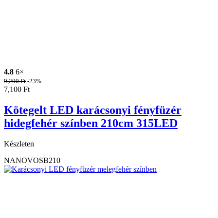
4.8
6×
9,200
Ft
-23%
7,100
Ft
Kötegelt LED karácsonyi fényfüzér
hidegfehér színben 210cm 315LED
Készleten
NANOVOSB210