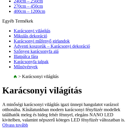
240cm – 250cm
270cm – 450cm
400cm – 1200cm
Egyéb Termékek
Karácsonyi világítás
Mikulás dekoráció
Karácsonyi műfenyő girlandok
Adventi koszorúk – Karácsonyi dekoráció
Szőnyeg karácsonyfa alá
Illatpálca fára
Karácsonyfa talpak
Műnövények
>
Karácsonyi világítás
Karácsonyi világítás
A minőségi karácsonyi világítás igazi ünnepi hangulatot varázsol
otthonába. Kínálatunkban modern karácsonyi fényfüzér modellek
találhatók meleg és hideg fehér fénnyel, elegáns NANO LED
kivitelben, valamint népszerű köteges LED fényfüzér változatban is.
Olvass tovább