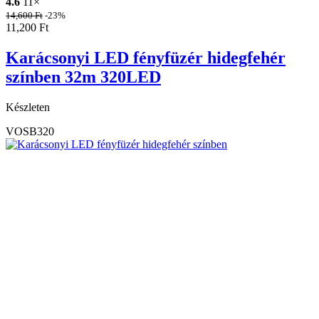
4.6
11×
14,600
Ft
-23%
11,200
Ft
Karácsonyi LED fényfüzér hidegfehér
színben 32m 320LED
Készleten
VOSB320