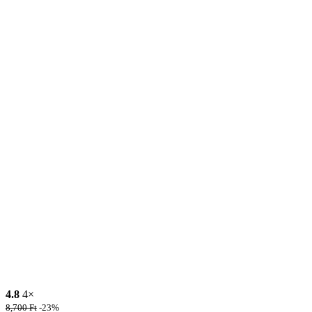
4.8
4×
8,700
Ft
-23%