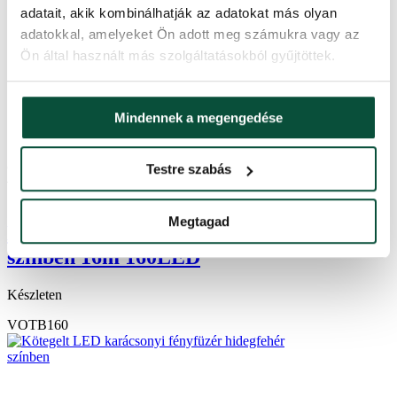
adatait, akik kombinálhatják az adatokat más olyan
adatokkal, amelyeket Ön adott meg számukra vagy az
Ön által használt más szolgáltatásokból gyűjtöttek.
Mindennek a megengedése
5.0
10×
Testre szabás
10,300
Ft
-23%
7,900
Ft
Megtagad
Karácsonyi LED fényfüzér melegfehér
színben 16m 160LED
Készleten
VOTB160