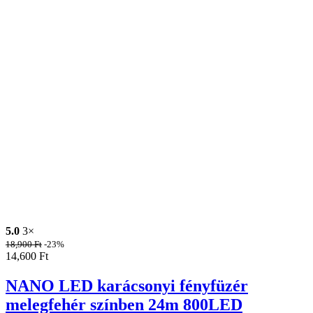
5.0
3×
18,900
Ft
-23%
14,600
Ft
NANO LED karácsonyi fényfüzér
melegfehér színben 24m 800LED