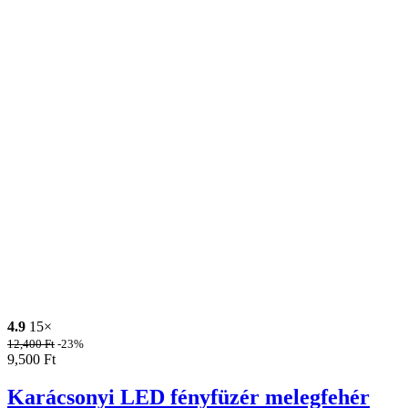
4.9
15×
12,400
Ft
-23%
9,500
Ft
Karácsonyi LED fényfüzér melegfehér