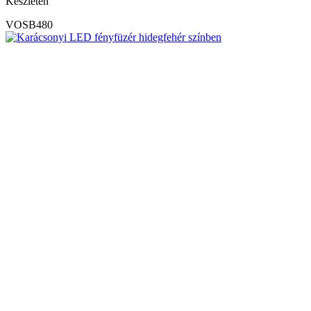
Készleten
VOSB480