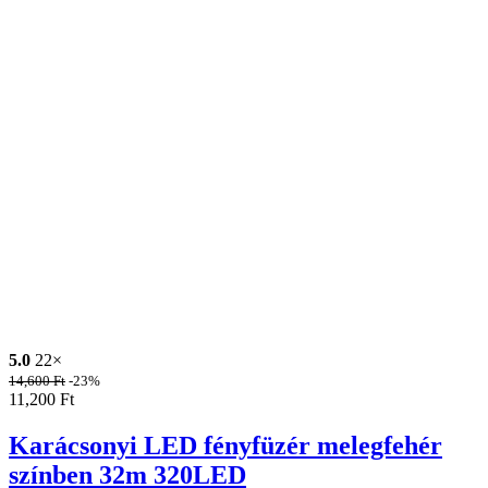
5.0
22×
14,600
Ft
-23%
11,200
Ft
Karácsonyi LED fényfüzér melegfehér
színben 32m 320LED