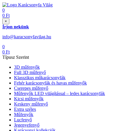
0
0
Ft
×
Írjon nekünk
info@karacsonyfavilag.hu
0
0
Ft
Típusz Szerint
3D műfenyők
Full 3D műfenyő
Klasszikus műkarácsonyfák
Fehér karácsonyfák és havas műfenyők
Cserepes műfenyő
Műfenyők LED világítással – ledes karácsonyfák
Kicsi műfenyők
Keskeny műfenyő
Extra széles
Műfenyők
Lucfenyő
Jegenyefenyő
Karácsonyi kollekciók