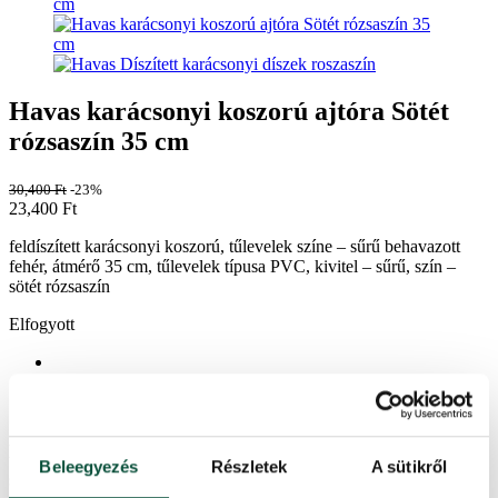
Havas karácsonyi koszorú ajtóra Sötét
rózsaszín 35 cm
30,400
Ft
-23%
23,400
Ft
feldíszített karácsonyi koszorú, tűlevelek színe – sűrű behavazott
fehér, átmérő 35 cm, tűlevelek típusa PVC, kivitel – sűrű, szín –
sötét rózsaszín
Elfogyott
További információk
Értékelések (16)
A sűrű műhóval borított fehér dekorációs karácsonyi koszorú ajtóra
tökéletessé teszi a karácsonyi dekorációját. A karácsonyi koszorú
Beleegyezés
Részletek
A sütikről
sűrű, gazdagon behavazott, minőségileg kidolgozott PVC