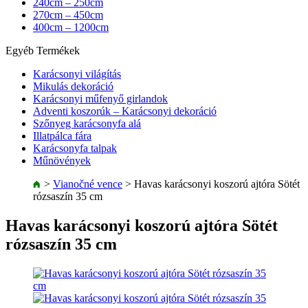
240cm – 250cm
270cm – 450cm
400cm – 1200cm
Egyéb Termékek
Karácsonyi világítás
Mikulás dekoráció
Karácsonyi műfenyő girlandok
Adventi koszorúk – Karácsonyi dekoráció
Szőnyeg karácsonyfa alá
Illatpálca fára
Karácsonyfa talpak
Műnövények
>
Vianočné vence
>
Havas karácsonyi koszorú ajtóra Sötét
rózsaszín 35 cm
Havas karácsonyi koszorú ajtóra Sötét
rózsaszín 35 cm