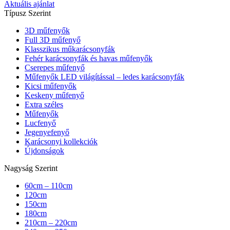
Aktuális ajánlat
Típusz Szerint
3D műfenyők
Full 3D műfenyő
Klasszikus műkarácsonyfák
Fehér karácsonyfák és havas műfenyők
Cserepes műfenyő
Műfenyők LED világítással – ledes karácsonyfák
Kicsi műfenyők
Keskeny műfenyő
Extra széles
Műfenyők
Lucfenyő
Jegenyefenyő
Karácsonyi kollekciók
Újdonságok
Nagyság Szerint
60cm – 110cm
120cm
150cm
180cm
210cm – 220cm