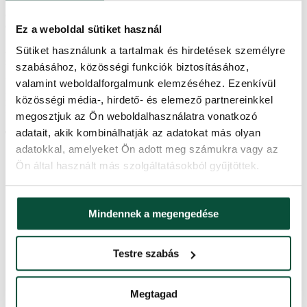
tűlevelekkel rendelkezik, amelyet világos és sötét rózsaszín
árnyalatú ízléses díszek és egy hatalmas sötét rózsaszín masni
egészítenek ki.
Ez a weboldal sütiket használ
A karácsonyi koszorút az ajtóra vagy a kandalló fölé akaszthatja, és
Sütiket használunk a tartalmak és hirdetések személyre
sok időt takaríthat meg saját koszorújának fáradságos díszítésével. A
szabásához, közösségi funkciók biztosításához,
gallyak gondos szétnyitása után az átmérője a 35 cm-t éri el.
valamint weboldalforgalmunk elemzéséhez. Ezenkívül
Felhívjuk figyelmét, hogy a képen látható néhány díszítő elem eltérő
közösségi média-, hirdető- és elemező partnereinkkel
lehet, de ez nem befolyásolja a teljes kompozíció kialakítását.
megosztjuk az Ön weboldalhasználatra vonatkozó
adatait, akik kombinálhatják az adatokat más olyan
Termékparaméterek
adatokkal, amelyeket Ön adott meg számukra vagy az
Ön által használt más szolgáltatásokból gyűjtöttek.
Átmérője
35 cm
Tűlevél típus
PVC
Mindennek a megengedése
Tű színe
havas
Testre szabás
Farba ozdôb
Megtagad
Kivitelezés
Sűrű