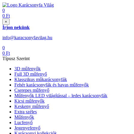
0
0
Ft
×
Írjon nekünk
info@karacsonyfavilag.hu
0
0
Ft
Típusz Szerint
3D műfenyők
Full 3D műfenyő
Klasszikus műkarácsonyfák
Fehér karácsonyfák és havas műfenyők
Cserepes műfenyő
Műfenyők LED világítással – ledes karácsonyfák
Kicsi műfenyők
Keskeny műfenyő
Extra széles
Műfenyők
Lucfenyő
Jegenyefenyő
Karácsonyi kollekciók