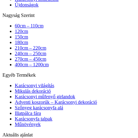
Újdonságok
Nagyság Szerint
60cm – 110cm
120cm
150cm
180cm
210cm – 220cm
240cm – 250cm
270cm – 450cm
400cm – 1200cm
Egyéb Termékek
Karácsonyi világítás
Mikulás dekoráció
Karácsonyi műfenyő girlandok
Adventi koszorúk – Karácsonyi dekoráció
Szőnyeg karácsonyfa alá
Illatpálca fára
Karácsonyfa talpak
Műnövények
Aktuális ajánlat