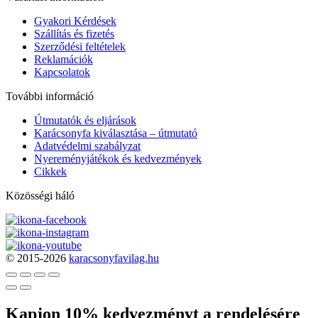
Gyakori Kérdések
Szállítás és fizetés
Szerződési feltételek
Reklamációk
Kapcsolatok
További információ
Útmutatók és eljárások
Karácsonyfa kiválasztása – útmutató
Adatvédelmi szabályzat
Nyereményjátékok és kedvezmények
Cikkek
Közösségi háló
© 2015-2026
karacsonyfavilag.hu
Kapjon 10% kedvezményt a rendelésére