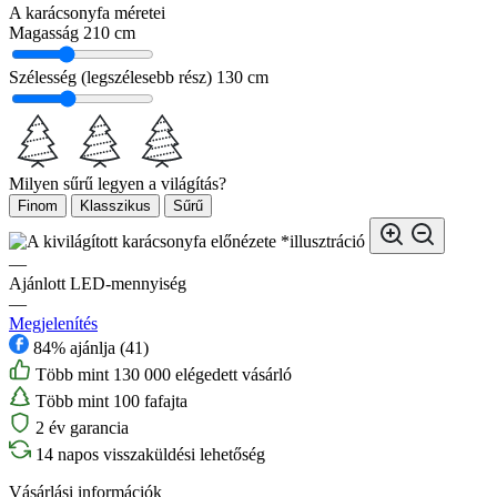
A karácsonyfa méretei
Magasság
210 cm
Szélesség (legszélesebb rész)
130 cm
Milyen sűrű legyen a világítás?
Finom
Klasszikus
Sűrű
*illusztráció
—
Ajánlott LED-mennyiség
—
Megjelenítés
84% ajánlja (41)
Több mint 130 000 elégedett vásárló
Több mint 100 fafajta
2 év garancia
14 napos visszaküldési lehetőség
Vásárlási információk