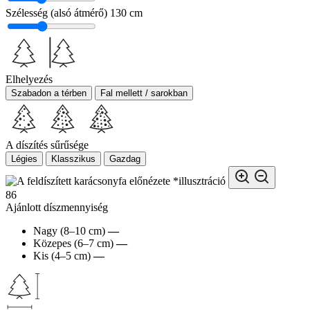
Szélesség (alsó átmérő)
130 cm
Elhelyezés
Szabadon a térben
Fal mellett / sarokban
A díszítés sűrűsége
Légies
Klasszikus
Gazdag
*illusztráció
86
Ajánlott díszmennyiség
Nagy (8–10 cm)
—
Közepes (6–7 cm)
—
Kis (4–5 cm)
—