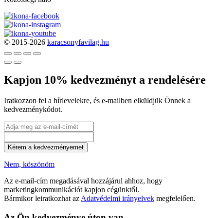
© 2015-2026
karacsonyfavilag.hu
Kapjon 10% kedvezményt a rendelésére
Iratkozzon fel a hírlevelekre, és e-mailben elküldjük Önnek a
kedvezménykódot.
Kérem a kedvezményemet
Nem, köszönöm
Az e-mail-cím megadásával hozzájárul ahhoz, hogy
marketingkommunikációt kapjon cégünktől.
Bármikor leiratkozhat az
Adatvédelmi irányelvek
megfelelően.
Az Ön kedvezménye úton van