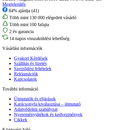
Megjelenítés
84% ajánlja (41)
Több mint 130 000 elégedett vásárló
Több mint 100 fafajta
2 év garancia
14 napos visszaküldési lehetőség
Vásárlási információk
Gyakori Kérdések
Szállítás és fizetés
Szerződési feltételek
Reklamációk
Kapcsolatok
További információ
Útmutatók és eljárások
Karácsonyfa kiválasztása – útmutató
Adatvédelmi szabályzat
Nyereményjátékok és kedvezmények
Cikkek
Közösségi háló