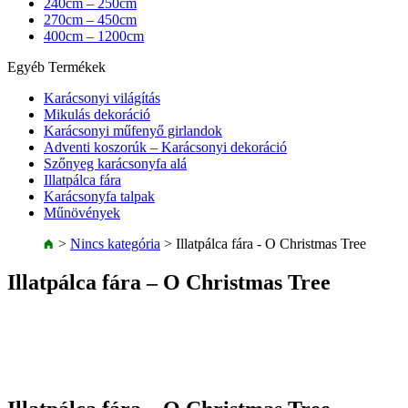
240cm – 250cm
270cm – 450cm
400cm – 1200cm
Egyéb Termékek
Karácsonyi világítás
Mikulás dekoráció
Karácsonyi műfenyő girlandok
Adventi koszorúk – Karácsonyi dekoráció
Szőnyeg karácsonyfa alá
Illatpálca fára
Karácsonyfa talpak
Műnövények
>
Nincs kategória
>
Illatpálca fára - O Christmas Tree
Illatpálca fára – O Christmas Tree