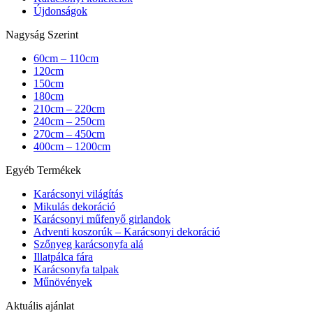
Újdonságok
Nagyság Szerint
60cm – 110cm
120cm
150cm
180cm
210cm – 220cm
240cm – 250cm
270cm – 450cm
400cm – 1200cm
Egyéb Termékek
Karácsonyi világítás
Mikulás dekoráció
Karácsonyi műfenyő girlandok
Adventi koszorúk – Karácsonyi dekoráció
Szőnyeg karácsonyfa alá
Illatpálca fára
Karácsonyfa talpak
Műnövények
Aktuális ajánlat