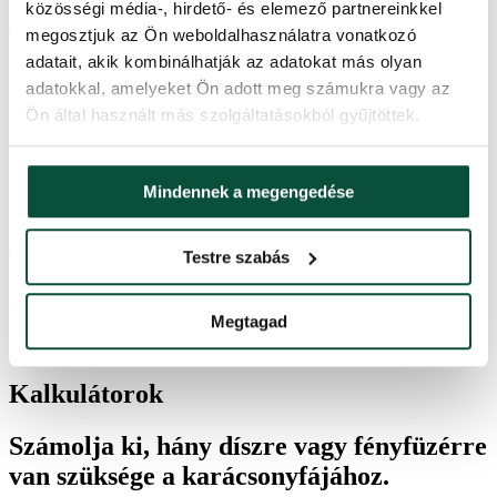
közösségi média-, hirdető- és elemező partnereinkkel
Összetétel: természetes újrahasznosítható papír
megosztjuk az Ön weboldalhasználatra vonatkozó
Tömeg: 25g
adatait, akik kombinálhatják az adatokat más olyan
FIGYELMEZTETÉS
: BŐR- ÉS SZEMIRRITÁLÓ HATÁSÚ.
adatokkal, amelyeket Ön adott meg számukra vagy az
Kerülje a szemmel és a bőrrel való érintkezést. Ha szemirritáció lép
Ön által használt más szolgáltatásokból gyűjtöttek.
fel, 15 percen át mossa vízzel a szemét. Ha bőrirritáció lép fel,
mossa meg az érintett területet vízzel és szappannal. Ha az irritáció
továbbra is fennáll, forduljon orvoshoz. GYERMEKEK ÉS
HÁZIÁLLATOK ELŐL ELZÁRVA TARTANDÓ. Ne egye meg.
Mindennek a megengedése
NE TEGYE KI TŰZNEK ÉS LÁNGNAK. Csak az utasításoknak
megfelelően használja.
Termékparaméterek
Testre szabás
Ártörténet
Megtagad
Az elmúlt 30 napban a legalacsonyabb ár
6,820
Ft
volt.
Kalkulátorok
Számolja ki, hány díszre vagy fényfüzérre
van szüksége a karácsonyfájához.