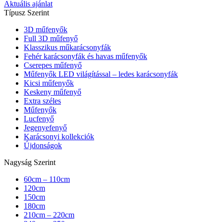
Aktuális ajánlat
Típusz Szerint
3D műfenyők
Full 3D műfenyő
Klasszikus műkarácsonyfák
Fehér karácsonyfák és havas műfenyők
Cserepes műfenyő
Műfenyők LED világítással – ledes karácsonyfák
Kicsi műfenyők
Keskeny műfenyő
Extra széles
Műfenyők
Lucfenyő
Jegenyefenyő
Karácsonyi kollekciók
Újdonságok
Nagyság Szerint
60cm – 110cm
120cm
150cm
180cm
210cm – 220cm