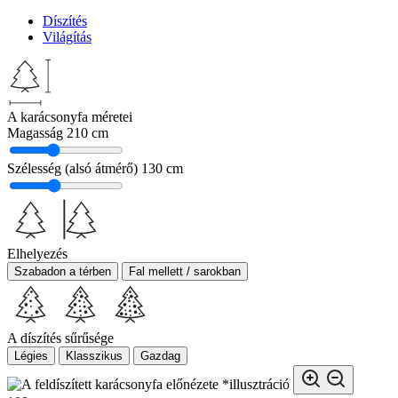
Díszítés
Világítás
A karácsonyfa méretei
Magasság
210 cm
Szélesség (alsó átmérő)
130 cm
Elhelyezés
Szabadon a térben
Fal mellett / sarokban
A díszítés sűrűsége
Légies
Klasszikus
Gazdag
*illusztráció