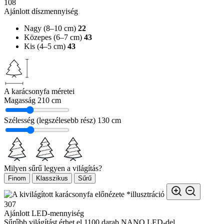
108
Ajánlott díszmennyiség
Nagy (8–10 cm)
22
Közepes (6–7 cm)
43
Kis (4–5 cm)
43
A karácsonyfa méretei
Magasság
210 cm
Szélesség (legszélesebb rész)
130 cm
Milyen sűrű legyen a világítás?
Finom
Klasszikus
Sűrű
*illusztráció
307
Ajánlott LED-mennyiség
Sűrűbb világítást érhet el 1100 darab NANO LED-del