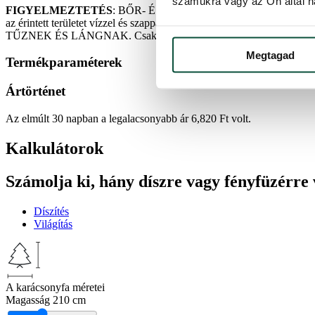
számukra vagy az Ön által ha
FIGYELMEZTETÉS
: BŐR- ÉS SZEMIRRITÁLÓ HATÁSÚ. Kerülje a sz
az érintett területet vízzel és szappannal. Ha az irritáció 
TŰZNEK ÉS LÁNGNAK. Csak az utasításoknak megfelelően haszná
Megtagad
Termékparaméterek
Ártörténet
Az elmúlt 30 napban a legalacsonyabb ár
6,820
Ft
volt.
Kalkulátorok
Számolja ki, hány díszre vagy fényfüzérre
Díszítés
Világítás
A karácsonyfa méretei
Magasság
210 cm