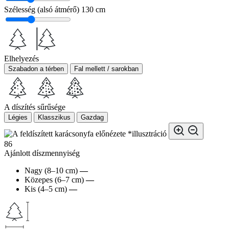
Szélesség (alsó átmérő)
130 cm
Elhelyezés
Szabadon a térben
Fal mellett / sarokban
A díszítés sűrűsége
Légies
Klasszikus
Gazdag
*illusztráció
86
Ajánlott díszmennyiség
Nagy (8–10 cm)
—
Közepes (6–7 cm)
—
Kis (4–5 cm)
—