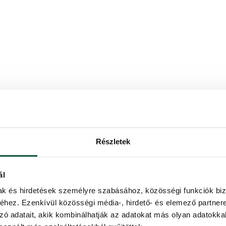
 tartalmaz.
 koszorúra vagy más dekorációra a mellékelt kampók segítségével
Részletek
ál
n a fára, és csak 2 hét múlva tegyen fel továbbiakat.
mak és hirdetések személyre szabásához, közösségi funkciók biz
hez. Ezenkívül közösségi média-, hirdető- és elemező partner
zó adatait, akik kombinálhatják az adatokat más olyan adatokka