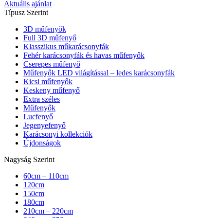
Aktuális ajánlat
Típusz Szerint
3D műfenyők
Full 3D műfenyő
Klasszikus műkarácsonyfák
Fehér karácsonyfák és havas műfenyők
Cserepes műfenyő
Műfenyők LED világítással – ledes karácsonyfák
Kicsi műfenyők
Keskeny műfenyő
Extra széles
Műfenyők
Lucfenyő
Jegenyefenyő
Karácsonyi kollekciók
Újdonságok
Nagyság Szerint
60cm – 110cm
120cm
150cm
180cm
210cm – 220cm