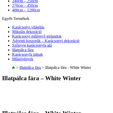
240cm – 250cm
270cm – 450cm
400cm – 1200cm
Egyéb Termékek
Karácsonyi világítás
Mikulás dekoráció
Karácsonyi műfenyő girlandok
Adventi koszorúk – Karácsonyi dekoráció
Szőnyeg karácsonyfa alá
Illatpálca fára
Karácsonyfa talpak
Műnövények
>
Illatpálca fára
>
Illatpálca fára - White Winter
Illatpálca fára – White Winter