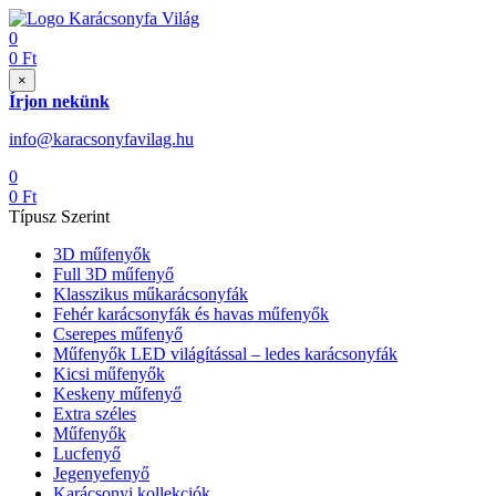
0
0
Ft
×
Írjon nekünk
info@karacsonyfavilag.hu
0
0
Ft
Típusz Szerint
3D műfenyők
Full 3D műfenyő
Klasszikus műkarácsonyfák
Fehér karácsonyfák és havas műfenyők
Cserepes műfenyő
Műfenyők LED világítással – ledes karácsonyfák
Kicsi műfenyők
Keskeny műfenyő
Extra széles
Műfenyők
Lucfenyő
Jegenyefenyő
Karácsonyi kollekciók