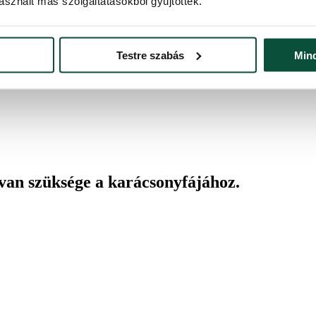
sznált más szolgáltatásokból gyűjtöttek.
emmel és a bőrrel való érintkezést. Ha szemirritáció lép fel, 15 per
továbbra is fennáll, forduljon orvoshoz. GYERMEKEK ÉS HÁZIÁLL
lja.
Testre szabás
Min
 van szüksége a karácsonyfájához.