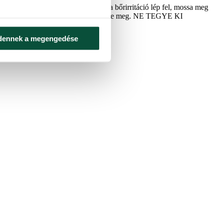
cen át mossa vízzel a szemét. Ha bőrirritáció lép fel, mossa meg
ATOK ELŐL ELZÁRVA TARTANDÓ. Ne egye meg. NE TEGYE KI
dennek a megengedése