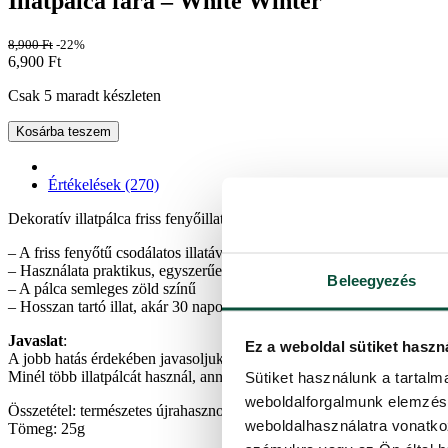
Illatpálca fára – White Winter
8,900
Ft
-22%
6,900
Ft
Csak 5 maradt készleten
Kosárba teszem
Értékelések (270)
Dekoratív illatpálca friss fenyőillattal. Minden csomag 6 db illatpálcát
– A friss fenyőtű csodálatos illatával tölti meg az otthonát
– Használata praktikus, egyszerűen akassza fel az illatpálcát a fára,
Beleegyezés
– A pálca semleges zöld színű
– Hosszan tartó illat, akár 30 napot is kibír
Javaslat
:
Ez a weboldal sütiket haszn
A jobb hatás érdekében javasoljuk, hogy először 4 illatpálcát helyezze
Minél több illatpálcát használ, annál intenzívebb lesz az illat.
Sütiket használunk a tartal
weboldalforgalmunk elemzésé
Összetétel: természetes újrahasznosítható papír
weboldalhasználatra vonatko
Tömeg: 25g