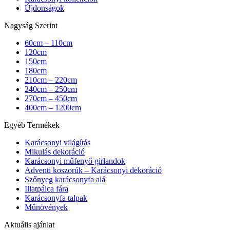
Újdonságok
Nagyság Szerint
60cm – 110cm
120cm
150cm
180cm
210cm – 220cm
240cm – 250cm
270cm – 450cm
400cm – 1200cm
Egyéb Termékek
Karácsonyi világítás
Mikulás dekoráció
Karácsonyi műfenyő girlandok
Adventi koszorúk – Karácsonyi dekoráció
Szőnyeg karácsonyfa alá
Illatpálca fára
Karácsonyfa talpak
Műnövények
Aktuális ajánlat