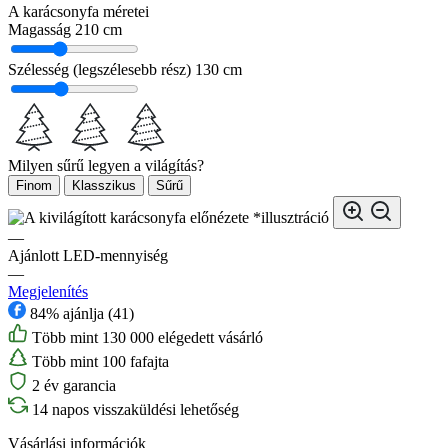
A karácsonyfa méretei
Magasság
210 cm
Szélesség (legszélesebb rész)
130 cm
Milyen sűrű legyen a világítás?
Finom
Klasszikus
Sűrű
*illusztráció
—
Ajánlott LED-mennyiség
—
Megjelenítés
84% ajánlja (41)
Több mint 130 000 elégedett vásárló
Több mint 100 fafajta
2 év garancia
14 napos visszaküldési lehetőség
Vásárlási információk