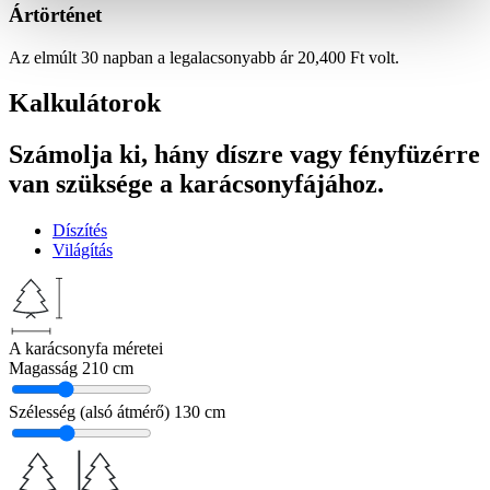
Ártörténet
Az elmúlt 30 napban a legalacsonyabb ár
20,400
Ft
volt.
Kalkulátorok
Számolja ki, hány díszre vagy fényfüzérre
van szüksége a karácsonyfájához.
Díszítés
Világítás
A karácsonyfa méretei
Magasság
210 cm
Szélesség (alsó átmérő)
130 cm