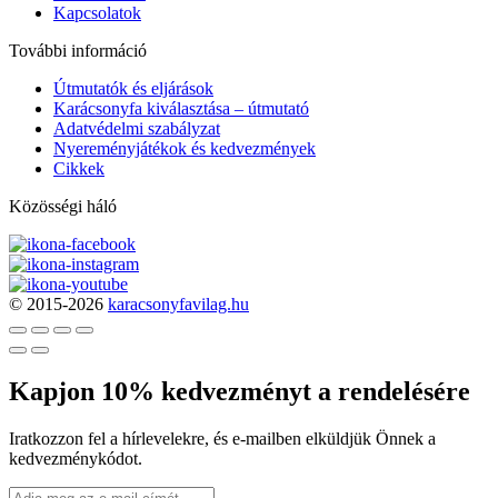
Kapcsolatok
További információ
Útmutatók és eljárások
Karácsonyfa kiválasztása – útmutató
Adatvédelmi szabályzat
Nyereményjátékok és kedvezmények
Cikkek
Közösségi háló
© 2015-2026
karacsonyfavilag.hu
Kapjon 10% kedvezményt a rendelésére
Iratkozzon fel a hírlevelekre, és e-mailben elküldjük Önnek a
kedvezménykódot.