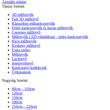
Aktuális ajánlat
Típusz Szerint
3D műfenyők
Full 3D műfenyő
Klasszikus műkarácsonyfák
Fehér karácsonyfák és havas műfenyők
Cserepes műfenyő
Műfenyők LED világítással – ledes karácsonyfák
Kicsi műfenyők
Keskeny műfenyő
Extra széles
Műfenyők
Lucfenyő
Jegenyefenyő
Karácsonyi kollekciók
Újdonságok
Nagyság Szerint
60cm – 110cm
120cm
150cm
180cm
210cm – 220cm