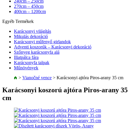
240cm – 250cm
270cm – 450cm
400cm – 1200cm
Egyéb Termékek
Karácsonyi világítás
Mikulás dekoráció
Karácsonyi műfenyő girlandok
Adventi koszorúk – Karácsonyi dekoráció
Szőnyeg karácsonyfa alá
Illatpálca fára
Karácsonyfa talpak
Műnövények
>
Vianočné vence
>
Karácsonyi ajtóra Piros-arany 35 cm
Karácsonyi koszorú ajtóra Piros-arany 35
cm