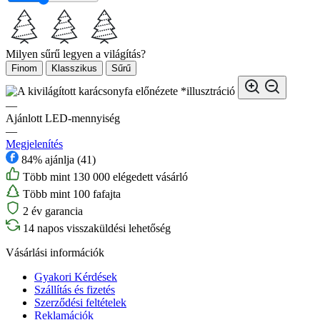
Milyen sűrű legyen a világítás?
Finom
Klasszikus
Sűrű
*illusztráció
—
Ajánlott LED-mennyiség
—
Megjelenítés
84% ajánlja (41)
Több mint 130 000 elégedett vásárló
Több mint 100 fafajta
2 év garancia
14 napos visszaküldési lehetőség
Vásárlási információk
Gyakori Kérdések
Szállítás és fizetés
Szerződési feltételek
Reklamációk