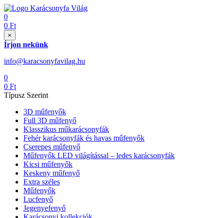
0
0
Ft
×
Írjon nekünk
info@karacsonyfavilag.hu
0
0
Ft
Típusz Szerint
3D műfenyők
Full 3D műfenyő
Klasszikus műkarácsonyfák
Fehér karácsonyfák és havas műfenyők
Cserepes műfenyő
Műfenyők LED világítással – ledes karácsonyfák
Kicsi műfenyők
Keskeny műfenyő
Extra széles
Műfenyők
Lucfenyő
Jegenyefenyő
Karácsonyi kollekciók