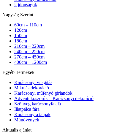
Újdonságok
Nagyság Szerint
60cm – 110cm
120cm
150cm
180cm
210cm – 220cm
240cm – 250cm
270cm – 450cm
400cm – 1200cm
Egyéb Termékek
Karácsonyi világítás
Mikulás dekoráció
Karácsonyi műfenyő girlandok
Adventi koszorúk – Karácsonyi dekoráció
Szőnyeg karácsonyfa alá
Illatpálca fára
Karácsonyfa talpak
Műnövények
Aktuális ajánlat