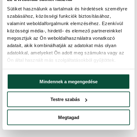
gallyak gondos szétnyitása után az átmérője a 35 cm-t éri el.
Sütiket használunk a tartalmak és hirdetések személyre
Felhívjuk figyelmét, hogy a képen látható néhány díszítő elem eltérő
szabásához, közösségi funkciók biztosításához,
lehet, de ez nem befolyásolja a teljes kompozíció kialakítását.
valamint weboldalforgalmunk elemzéséhez. Ezenkívül
közösségi média-, hirdető- és elemező partnereinkkel
Termékparaméterek
megosztjuk az Ön weboldalhasználatra vonatkozó
adatait, akik kombinálhatják az adatokat más olyan
Átmérője
35 cm
adatokkal, amelyeket Ön adott meg számukra vagy az
Ön által használt más szolgáltatásokból gyűjtöttek.
Tűlevél típus
PVC
Mindennek a megengedése
Tű színe
zöld
Farba ozdôb
Testre szabás
Kivitelezés
Sűrű
Megtagad
FAVI kategória
Adventi koszorúk