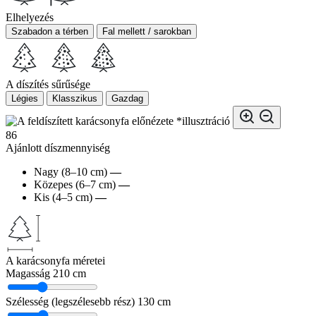
Elhelyezés
Szabadon a térben
Fal mellett / sarokban
A díszítés sűrűsége
Légies
Klasszikus
Gazdag
*illusztráció
86
Ajánlott díszmennyiség
Nagy (8–10 cm)
—
Közepes (6–7 cm)
—
Kis (4–5 cm)
—
A karácsonyfa méretei
Magasság
210 cm
Szélesség (legszélesebb rész)
130 cm