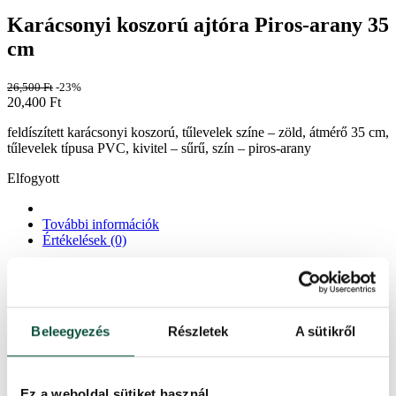
Karácsonyi koszorú ajtóra Piros-arany 35
cm
26,500
Ft
-23%
20,400
Ft
feldíszített karácsonyi koszorú, tűlevelek színe – zöld, átmérő 35 cm,
tűlevelek típusa PVC, kivitel – sűrű, szín – piros-arany
Elfogyott
További információk
Értékelések (0)
A stílusos dekorációs karácsonyi koszorú ajtóra hagyományos
színekben tökéletessé teszi a karácsonyi dekorációját. Ez a
karácsonyi koszorú sűrű, jól kidolgozott, zöld színű PVC
tűlevelekkel rendelkezik, amelyet ízléses piros és arany színű
Beleegyezés
Részletek
A sütikről
dísztárgyak egészítenek ki. A koszorút egy hatalmas piros-arany
masni uralja.
A karácsonyi koszorút az ajtóra vagy a kandalló fölé akaszthatja, és
Ez a weboldal sütiket használ
sok időt takaríthat meg saját koszorújának fáradságos díszítésével. A