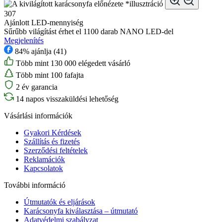
*illusztráció
307
Ajánlott LED-mennyiség
Sűrűbb világítást érhet el 1100 darab NANO LED-del
Megjelenítés
84% ajánlja (41)
Több mint 130 000 elégedett vásárló
Több mint 100 fafajta
2 év garancia
14 napos visszaküldési lehetőség
Vásárlási információk
Gyakori Kérdések
Szállítás és fizetés
Szerződési feltételek
Reklamációk
Kapcsolatok
További információ
Útmutatók és eljárások
Karácsonyfa kiválasztása – útmutató
Adatvédelmi szabályzat