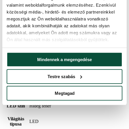
valamint weboldalforgalmunk elemzéséhez. Ezenkívül
IP44 – biztosítja a védelmet az apró méretű szilárd
Védelem
közösségi média-, hirdető- és elemező partnereinkkel
tárgyak és a minden irányból fröccsenő víz ellen
megosztjuk az Ön weboldalhasználatra vonatkozó
adatait, akik kombinálhatják az adatokat más olyan
Élettartam
30 000h
adatokkal, amelyeket Ön adott meg számukra vagy az
Ön által használt más szolgáltatásokból gyűjtöttek.
Fényhatások
8 effektus
Időzítő
8h/16h
Mindennek a megengedése
Hosszúság
16m
Testre szabás
LED izzók
160
mennyisége
Megtagad
LED szín
Hideg fehér
Világítás
LED
típusa