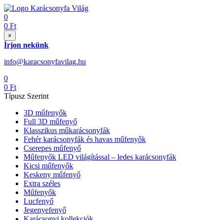
0
0
Ft
×
Írjon nekünk
info@karacsonyfavilag.hu
0
0
Ft
Típusz Szerint
3D műfenyők
Full 3D műfenyő
Klasszikus műkarácsonyfák
Fehér karácsonyfák és havas műfenyők
Cserepes műfenyő
Műfenyők LED világítással – ledes karácsonyfák
Kicsi műfenyők
Keskeny műfenyő
Extra széles
Műfenyők
Lucfenyő
Jegenyefenyő
Karácsonyi kollekciók