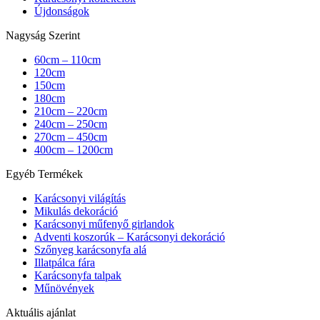
Újdonságok
Nagyság Szerint
60cm – 110cm
120cm
150cm
180cm
210cm – 220cm
240cm – 250cm
270cm – 450cm
400cm – 1200cm
Egyéb Termékek
Karácsonyi világítás
Mikulás dekoráció
Karácsonyi műfenyő girlandok
Adventi koszorúk – Karácsonyi dekoráció
Szőnyeg karácsonyfa alá
Illatpálca fára
Karácsonyfa talpak
Műnövények
Aktuális ajánlat