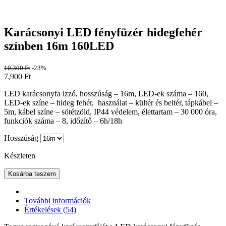
Karácsonyi LED fényfüzér hidegfehér
színben 16m 160LED
10,300
Ft
-23%
7,900
Ft
LED karácsonyfa izzó, hosszúság – 16m, LED-ek száma – 160,
LED-ek színe – hideg fehér, használat – kültér és beltér, tápkábel –
5m, kábel színe – sötétzöld, IP44 védelem, élettartam – 30 000 óra,
funkciók száma – 8, időzítő – 6h/18h
Hosszúság
Készleten
Kosárba teszem
További információk
Értékelések (54)