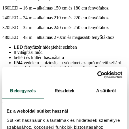
160LED – 16 m – alkalmas 150 cm és 180 cm fenyőfához
240LED – 24 m – alkalmas 210 cm és 220 cm fenyőfához
320LED – 32 m – alkalmas 240 cm és 250 cm fenyőfához
480LED – 48 m – alkalmas 270cm és magasabb fenyőfákhoz
LED fényfüzér hidegfehér színben
8 világítási mód
beltéri és kültéri használatra
IP44 védelem – biztosítja a védelmet az apró méretű szilárd
tárgyak és a minden irányból fröccsenő víz ellen
élettartam 30 000 óra
időzítő – 6 óra bekapcsolva / 18 óra kikapcsolt világítás
5m sötétzöld tápkábel
Beleegyezés
Részletek
A sütikről
Termékparaméterek
Ez a weboldal sütiket használ
Sütiket használunk a tartalmak és hirdetések személyre
Használat
kültéri, beltéri
szabásához, közösségi funkciók biztosításához,