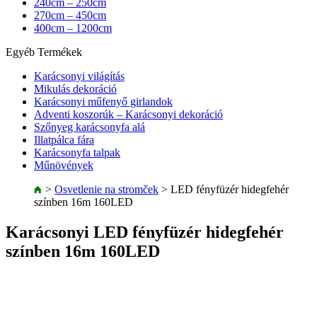
240cm – 250cm
270cm – 450cm
400cm – 1200cm
Egyéb Termékek
Karácsonyi világítás
Mikulás dekoráció
Karácsonyi műfenyő girlandok
Adventi koszorúk – Karácsonyi dekoráció
Szőnyeg karácsonyfa alá
Illatpálca fára
Karácsonyfa talpak
Műnövények
>
Osvetlenie na stromček
>
LED fényfüzér hidegfehér
színben 16m 160LED
Karácsonyi LED fényfüzér hidegfehér
színben 16m 160LED