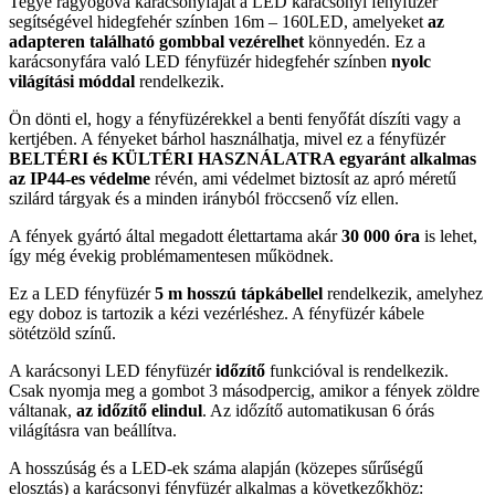
Tegye ragyogóvá karácsonyfáját a LED karácsonyi fényfüzér
segítségével hidegfehér színben 16m – 160LED, amelyeket
az
adapteren található gombbal vezérelhet
könnyedén. Ez a
karácsonyfára való LED fényfüzér hidegfehér színben
nyolc
világítási móddal
rendelkezik.
Ön dönti el, hogy a fényfüzérekkel a benti fenyőfát díszíti vagy a
kertjében. A fényeket bárhol használhatja, mivel ez a fényfüzér
BELTÉRI és KÜLTÉRI HASZNÁLATRA egyaránt alkalmas
az IP44-es védelme
révén, ami védelmet biztosít az apró méretű
szilárd tárgyak és a minden irányból fröccsenő víz ellen.
A fények gyártó által megadott élettartama akár
30 000 óra
is lehet,
így még évekig problémamentesen működnek.
Ez a LED fényfüzér
5 m hosszú tápkábellel
rendelkezik, amelyhez
egy doboz is tartozik a kézi vezérléshez. A fényfüzér kábele
sötétzöld színű.
A karácsonyi LED fényfüzér
időzítő
funkcióval is rendelkezik.
Csak nyomja meg a gombot 3 másodpercig, amikor a fények zöldre
váltanak,
az időzítő elindul
. Az időzítő automatikusan 6 órás
világításra van beállítva.
A hosszúság és a LED-ek száma alapján (közepes sűrűségű
elosztás) a karácsonyi fényfüzér alkalmas a következőkhöz: