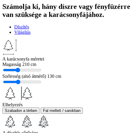
Számolja ki, hány díszre vagy fényfüzérre
van szüksége a karácsonyfájához.
Díszítés
Világítás
A karácsonyfa méretei
Magasság
210 cm
Szélesség (alsó átmérő)
130 cm
Elhelyezés
Szabadon a térben
Fal mellett / sarokban
A díszítés sűrűsége