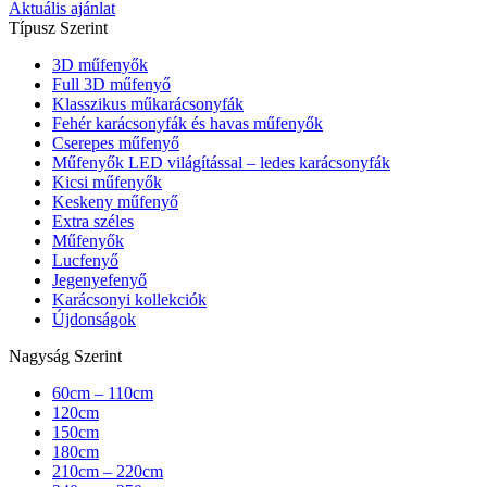
Aktuális ajánlat
Típusz Szerint
3D műfenyők
Full 3D műfenyő
Klasszikus műkarácsonyfák
Fehér karácsonyfák és havas műfenyők
Cserepes műfenyő
Műfenyők LED világítással – ledes karácsonyfák
Kicsi műfenyők
Keskeny műfenyő
Extra széles
Műfenyők
Lucfenyő
Jegenyefenyő
Karácsonyi kollekciók
Újdonságok
Nagyság Szerint
60cm – 110cm
120cm
150cm
180cm
210cm – 220cm