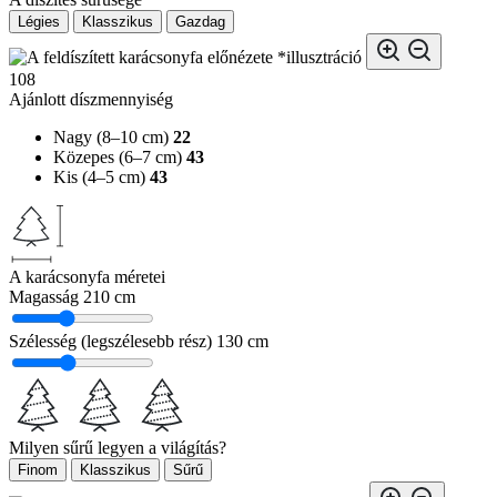
Légies
Klasszikus
Gazdag
*illusztráció
108
Ajánlott díszmennyiség
Nagy (8–10 cm)
22
Közepes (6–7 cm)
43
Kis (4–5 cm)
43
A karácsonyfa méretei
Magasság
210 cm
Szélesség (legszélesebb rész)
130 cm
Milyen sűrű legyen a világítás?
Finom
Klasszikus
Sűrű