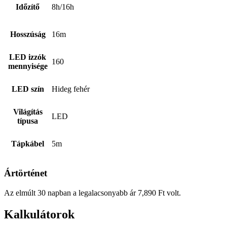
Időzítő
8h/16h
Hosszúság
16m
LED izzók
160
mennyisége
LED szín
Hideg fehér
Világítás
LED
típusa
Tápkábel
5m
Ártörténet
Az elmúlt 30 napban a legalacsonyabb ár
7,890
Ft
volt.
Kalkulátorok