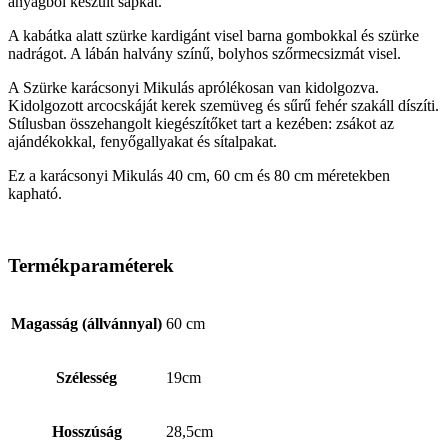
anyagból készült sapkát.
A kabátka alatt szürke kardigánt visel barna gombokkal és szürke
nadrágot. A lábán halvány színű, bolyhos szőrmecsizmát visel.
A Szürke karácsonyi Mikulás aprólékosan van kidolgozva.
Kidolgozott arcocskáját kerek szemüveg és sűrű fehér szakáll díszíti.
Stílusban összehangolt kiegészítőket tart a kezében: zsákot az
ajándékokkal, fenyőgallyakat és sítalpakat.
Ez a karácsonyi Mikulás 40 cm, 60 cm és 80 cm méretekben
kapható.
Termékparaméterek
Magasság (állvánnyal)
60 cm
Szélesség
19cm
Hosszúság
28,5cm