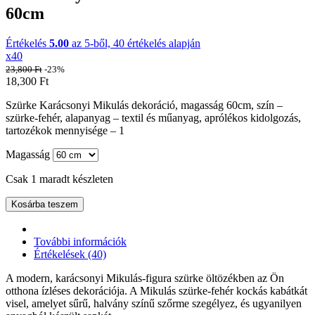
60cm
Értékelés
5.00
az 5-ből,
40
értékelés alapján
x40
23,800
Ft
-23%
18,300
Ft
Szürke Karácsonyi Mikulás dekoráció, magasság 60cm, szín –
szürke-fehér, alapanyag – textil és műanyag, aprólékos kidolgozás,
tartozékok mennyisége – 1
Magasság
Csak 1 maradt készleten
Kosárba teszem
További információk
Értékelések (40)
A modern, karácsonyi Mikulás-figura szürke öltözékben az Ön
otthona ízléses dekorációja. A Mikulás szürke-fehér kockás kabátkát
visel, amelyet sűrű, halvány színű szőrme szegélyez, és ugyanilyen