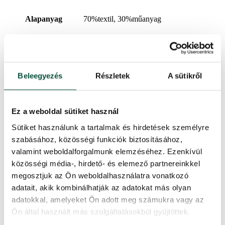
Alapanyag
70%textil, 30%műanyag
Szín
szürkésfehér
Ártörténet
Beleegyezés
Részletek
A sütikről
Az elmúlt 30 napban a legalacsonyabb ár
18,300
Ft
volt.
Ez a weboldal sütiket használ
További információk
Sütiket használunk a tartalmak és hirdetések személyre
szabásához, közösségi funkciók biztosításához,
Magasság (állvánnyal)
60 cm
valamint weboldalforgalmunk elemzéséhez. Ezenkívül
közösségi média-, hirdető- és elemező partnereinkkel
Szélesség
19cm
megosztjuk az Ön weboldalhasználatra vonatkozó
adatait, akik kombinálhatják az adatokat más olyan
adatokkal, amelyeket Ön adott meg számukra vagy az
Hosszúság
28,5cm
Ön által használt más szolgáltatásokból gyűjtöttek.