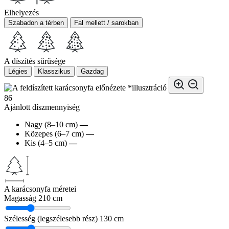
Elhelyezés
Szabadon a térben
Fal mellett / sarokban
A díszítés sűrűsége
Légies
Klasszikus
Gazdag
*illusztráció
86
Ajánlott díszmennyiség
Nagy (8–10 cm)
—
Közepes (6–7 cm)
—
Kis (4–5 cm)
—
A karácsonyfa méretei
Magasság
210 cm
Szélesség (legszélesebb rész)
130 cm