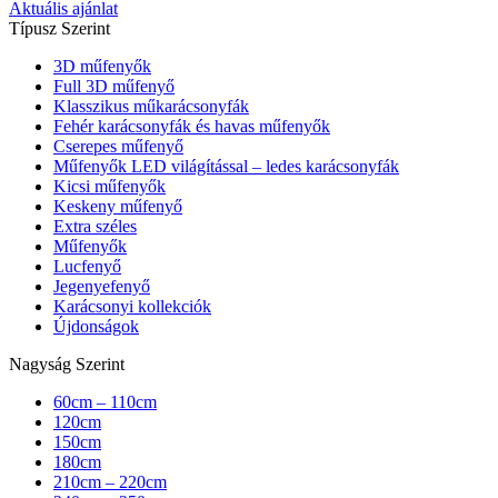
Aktuális ajánlat
Típusz Szerint
3D műfenyők
Full 3D műfenyő
Klasszikus műkarácsonyfák
Fehér karácsonyfák és havas műfenyők
Cserepes műfenyő
Műfenyők LED világítással – ledes karácsonyfák
Kicsi műfenyők
Keskeny műfenyő
Extra széles
Műfenyők
Lucfenyő
Jegenyefenyő
Karácsonyi kollekciók
Újdonságok
Nagyság Szerint
60cm – 110cm
120cm
150cm
180cm
210cm – 220cm