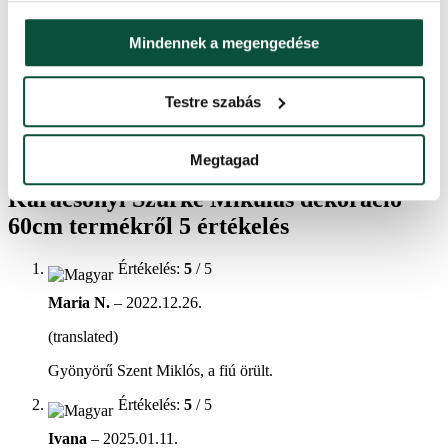
Alapanyag
70%textil, 30%műanyag
Mindennek a megengedése
Szín
szürkésfehér
Testre szabás
Ártörténet
Az elmúlt 30 napban a legalacsonyabb ár
18,300
Ft
volt.
Megtagad
Karácsonyi Szürke Mikulás dekoráció
60cm
termékről 5 értékelés
Értékelés:
5
/ 5
Maria N.
–
2022.12.26.
(translated)
Gyönyörű Szent Miklós, a fiú örült.
Értékelés:
5
/ 5
Ivana
–
2025.01.11.