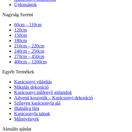
Újdonságok
Nagyság Szerint
60cm – 110cm
120cm
150cm
180cm
210cm – 220cm
240cm – 250cm
270cm – 450cm
400cm – 1200cm
Egyéb Termékek
Karácsonyi világítás
Mikulás dekoráció
Karácsonyi műfenyő girlandok
Adventi koszorúk – Karácsonyi dekoráció
Szőnyeg karácsonyfa alá
Illatpálca fára
Karácsonyfa talpak
Műnövények
Aktuális ajánlat