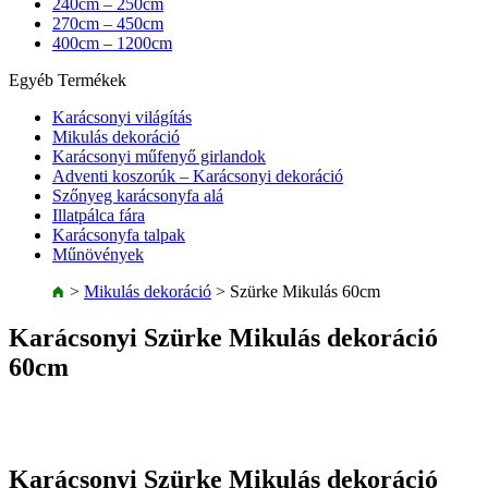
240cm – 250cm
270cm – 450cm
400cm – 1200cm
Egyéb Termékek
Karácsonyi világítás
Mikulás dekoráció
Karácsonyi műfenyő girlandok
Adventi koszorúk – Karácsonyi dekoráció
Szőnyeg karácsonyfa alá
Illatpálca fára
Karácsonyfa talpak
Műnövények
>
Mikulás dekoráció
>
Szürke Mikulás 60cm
Karácsonyi Szürke Mikulás dekoráció
60cm
Karácsonyi Szürke Mikulás dekoráció