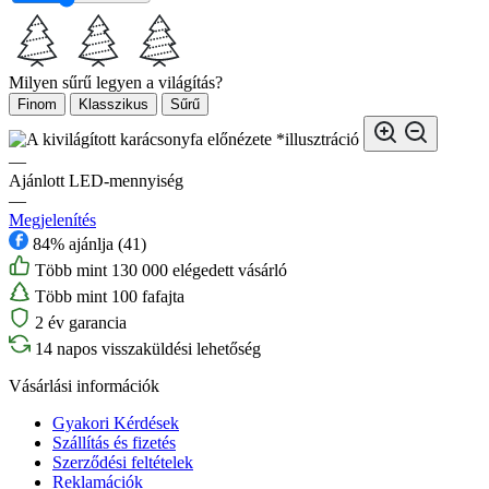
Milyen sűrű legyen a világítás?
Finom
Klasszikus
Sűrű
*illusztráció
—
Ajánlott LED-mennyiség
—
Megjelenítés
84% ajánlja (41)
Több mint 130 000 elégedett vásárló
Több mint 100 fafajta
2 év garancia
14 napos visszaküldési lehetőség
Vásárlási információk
Gyakori Kérdések
Szállítás és fizetés
Szerződési feltételek
Reklamációk