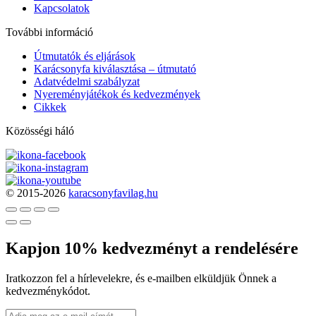
Kapcsolatok
További információ
Útmutatók és eljárások
Karácsonyfa kiválasztása – útmutató
Adatvédelmi szabályzat
Nyereményjátékok és kedvezmények
Cikkek
Közösségi háló
© 2015-2026
karacsonyfavilag.hu
Kapjon 10% kedvezményt a rendelésére
Iratkozzon fel a hírlevelekre, és e-mailben elküldjük Önnek a
kedvezménykódot.