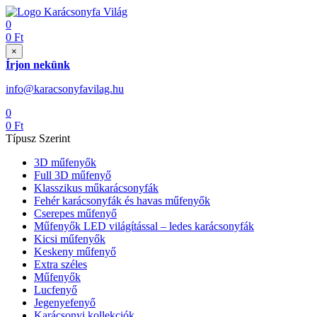
0
0
Ft
×
Írjon nekünk
info@karacsonyfavilag.hu
0
0
Ft
Típusz Szerint
3D műfenyők
Full 3D műfenyő
Klasszikus műkarácsonyfák
Fehér karácsonyfák és havas műfenyők
Cserepes műfenyő
Műfenyők LED világítással – ledes karácsonyfák
Kicsi műfenyők
Keskeny műfenyő
Extra széles
Műfenyők
Lucfenyő
Jegenyefenyő
Karácsonyi kollekciók