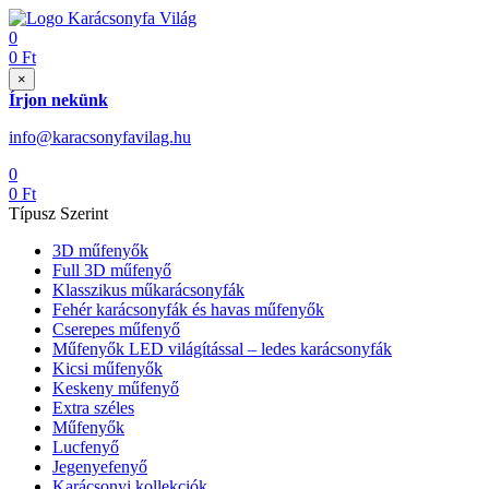
0
0
Ft
×
Írjon nekünk
info@karacsonyfavilag.hu
0
0
Ft
Típusz Szerint
3D műfenyők
Full 3D műfenyő
Klasszikus műkarácsonyfák
Fehér karácsonyfák és havas műfenyők
Cserepes műfenyő
Műfenyők LED világítással – ledes karácsonyfák
Kicsi műfenyők
Keskeny műfenyő
Extra széles
Műfenyők
Lucfenyő
Jegenyefenyő
Karácsonyi kollekciók