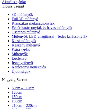
Aktuális ajánlat
Típusz Szerint
3D műfenyők
Full 3D műfenyő
Klasszikus műkarácsonyfák
Fehér karácsonyfák és havas műfenyők
Cserepes műfenyő
Műfenyők LED világítással – ledes karácsonyfák
Kicsi műfenyők
Keskeny műfenyő
Extra széles
Műfenyők
Lucfenyő
Jegenyefenyő
Karácsonyi kollekciók
Újdonságok
Nagyság Szerint
60cm – 110cm
120cm
150cm
180cm
210cm – 220cm