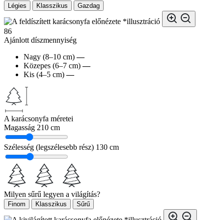
Légies
Klasszikus
Gazdag
*illusztráció
86
Ajánlott díszmennyiség
Nagy (8–10 cm)
—
Közepes (6–7 cm)
—
Kis (4–5 cm)
—
A karácsonyfa méretei
Magasság
210 cm
Szélesség (legszélesebb rész)
130 cm
Milyen sűrű legyen a világítás?
Finom
Klasszikus
Sűrű
*illusztráció