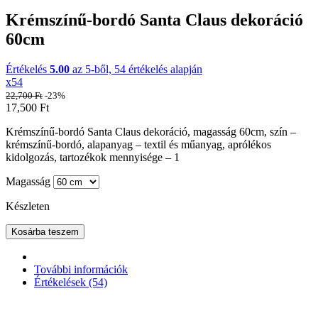
Krémszínű-bordó Santa Claus dekoráció
60cm
Értékelés
5.00
az 5-ből,
54
értékelés alapján
x54
22,700
Ft
-23%
17,500
Ft
Krémszínű-bordó Santa Claus dekoráció, magasság 60cm, szín –
krémszínű-bordó, alapanyag – textil és műanyag, aprólékos
kidolgozás, tartozékok mennyisége – 1
Magasság
Készleten
Kosárba teszem
További információk
Értékelések (54)