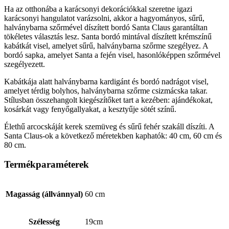
Ha az otthonába a karácsonyi dekorációkkal szeretne igazi
karácsonyi hangulatot varázsolni, akkor a hagyományos, sűrű,
halványbarna szőrmével díszített bordó Santa Claus garantáltan
tökéletes választás lesz. Santa bordó mintával díszített krémszínű
kabátkát visel, amelyet sűrű, halványbarna szőrme szegélyez. A
bordó sapka, amelyet Santa a fején visel, hasonlóképpen szőrmével
szegélyezett.
Kabátkája alatt halványbarna kardigánt és bordó nadrágot visel,
amelyet térdig bolyhos, halványbarna szőrme csizmácska takar.
Stílusban összehangolt kiegészítőket tart a kezében: ajándékokat,
kosárkát vagy fenyőgallyakat, a kesztyűje sötét színű.
Élethű arcocskáját kerek szemüveg és sűrű fehér szakáll díszíti. A
Santa Claus-ok a következő méretekben kaphatók: 40 cm, 60 cm és
80 cm.
Termékparaméterek
Magasság (állvánnyal)
60 cm
Szélesség
19cm