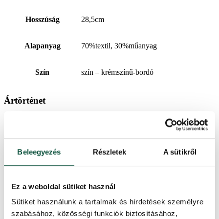
Hosszúság
28,5cm
Alapanyag
70%textil, 30%műanyag
Szín
szín – krémszínű-bordó
Ártörténet
Az elmúlt 30 napban a legalacsonyabb ár
17,470
Ft
volt.
További információk
Beleegyezés
Részletek
A sütikről
Magasság (állvánnyal)
60 cm
Ez a weboldal sütiket használ
Szélesség
19cm
Sütiket használunk a tartalmak és hirdetések személyre
szabásához, közösségi funkciók biztosításához,