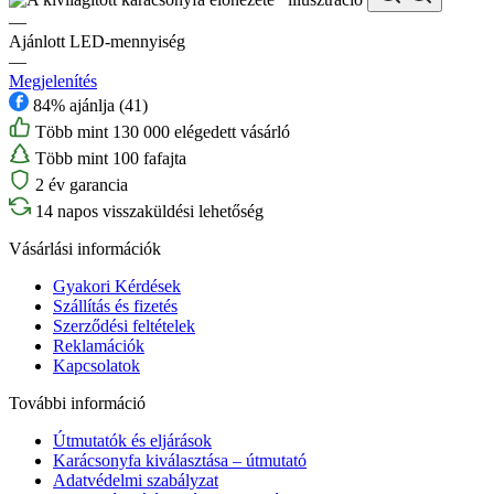
—
Ajánlott LED-mennyiség
—
Megjelenítés
84% ajánlja (41)
Több mint 130 000 elégedett vásárló
Több mint 100 fafajta
2 év garancia
14 napos visszaküldési lehetőség
Vásárlási információk
Gyakori Kérdések
Szállítás és fizetés
Szerződési feltételek
Reklamációk
Kapcsolatok
További információ
Útmutatók és eljárások
Karácsonyfa kiválasztása – útmutató
Adatvédelmi szabályzat