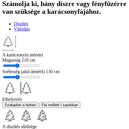
Számolja ki, hány díszre vagy fényfüzérre
van szüksége a karácsonyfájához.
Díszítés
Világítás
A karácsonyfa méretei
Magasság
210 cm
Szélesség (alsó átmérő)
130 cm
Elhelyezés
Szabadon a térben
Fal mellett / sarokban
A díszítés sűrűsége