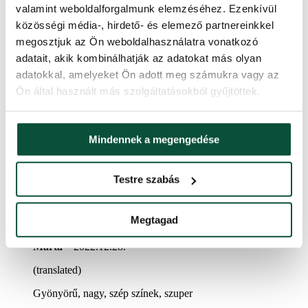
Hosszúság
28,5cm
valamint weboldalforgalmunk elemzéséhez. Ezenkívül
közösségi média-, hirdető- és elemező partnereinkkel
megosztjuk az Ön weboldalhasználatra vonatkozó
Alapanyag
70%textil, 30%műanyag
adatait, akik kombinálhatják az adatokat más olyan
adatokkal, amelyeket Ön adott meg számukra vagy az
Szín
szín – krémszínű-bordó
Ön által használt más szolgáltatásokból gyűjtöttek.
Ártörténet
Mindennek a megengedése
Az elmúlt 30 napban a legalacsonyabb ár
17,470
Ft
volt.
Krémszínű-bordó Santa Claus dekoráció
Testre szabás
60cm
termékről 6 értékelés
Megtagad
Értékelés:
5
/ 5
Marta
–
2022.12.28.
(translated)
Gyönyörű, nagy, szép színek, szuper