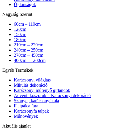
Újdonságok
Nagyság Szerint
60cm – 110cm
120cm
150cm
180cm
210cm – 220cm
240cm – 250cm
270cm – 450cm
400cm – 1200cm
Egyéb Termékek
Karácsonyi világítás
Mikulás dekoráció
Karácsonyi műfenyő girlandok
Adventi koszorúk – Karácsonyi dekoráció
Szőnyeg karácsonyfa alá
Illatpálca fára
Karácsonyfa talpak
Műnövények
Aktuális ajánlat