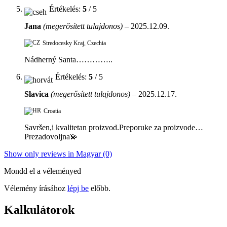
Értékelés:
5
/ 5
Jana
(megerősített tulajdonos)
–
2025.12.09.
Stredocesky Kraj, Czechia
Nádherný Santa…………..
Értékelés:
5
/ 5
Slavica
(megerősített tulajdonos)
–
2025.12.17.
Croatia
Savršen,i kvalitetan proizvod.Preporuke za proizvode…
Prezadovoljna💫
Show only reviews in Magyar (0)
Mondd el a véleményed
Vélemény írásához
lépj be
előbb.
Kalkulátorok