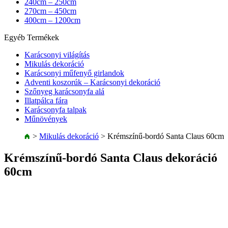
240cm – 250cm
270cm – 450cm
400cm – 1200cm
Egyéb Termékek
Karácsonyi világítás
Mikulás dekoráció
Karácsonyi műfenyő girlandok
Adventi koszorúk – Karácsonyi dekoráció
Szőnyeg karácsonyfa alá
Illatpálca fára
Karácsonyfa talpak
Műnövények
>
Mikulás dekoráció
>
Krémszínű-bordó Santa Claus 60cm
Krémszínű-bordó Santa Claus dekoráció
60cm