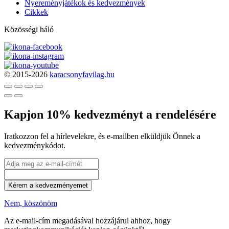
Nyereményjátékok és kedvezmények
Cikkek
Közösségi háló
© 2015-2026
karacsonyfavilag.hu
Kapjon 10% kedvezményt a rendelésére
Iratkozzon fel a hírlevelekre, és e-mailben elküldjük Önnek a
kedvezménykódot.
Kérem a kedvezményemet
Nem, köszönöm
Az e-mail-cím megadásával hozzájárul ahhoz, hogy