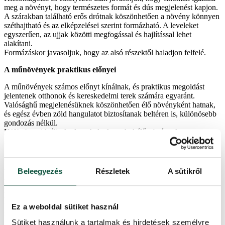
meg a növényt, hogy természetes formát és dús megjelenést kapjon.
A szárakban található erős drótnak köszönhetően a növény könnyen
széthajtható és az elképzelései szerint formázható. A leveleket
egyszerűen, az ujjak közötti megfogással és hajlítással lehet
alakítani.
Formázáskor javasoljuk, hogy az alsó részektől haladjon felfelé.
A műnövények praktikus előnyei
A műnövények számos előnyt kínálnak, és praktikus megoldást
jelentenek otthonok és kereskedelmi terek számára egyaránt.
Valósághű megjelenésüknek köszönhetően élő növényként hatnak,
és egész évben zöld hangulatot biztosítanak beltéren is, különösebb
gondozás nélkül.
Különösen ideálisak olyan helyekre, ahol élő növények nem
nevelhetők, például sötét és hűvös helyiségekbe, klimatizált terekbe
vagy természetes fényhiányos helyekre. A műnövények azonnal
otthonosabbá teszik a teret, és nem kell várni, amíg megnőnek, mint
az élő növények.
Beleegyezés
Részletek
A sütikről
A műnövényeket nem befolyásolja a huzat, a forró radiátor vagy a
hideg légkondicionáló sem. Az UV-védelemnek köszönhetően a
levelek közvetlen napsütésben sem fakulnak ki. A modern
védőszűrők segítenek megőrizni természetes színüket és
Ez a weboldal sütiket használ
megjelenésüket.
Sütiket használunk a tartalmak és hirdetések személyre