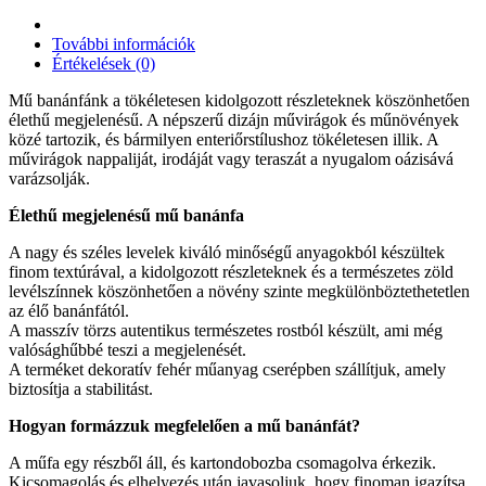
További információk
Értékelések (0)
Mű banánfánk a tökéletesen kidolgozott részleteknek köszönhetően
élethű megjelenésű. A népszerű dizájn művirágok és műnövények
közé tartozik, és bármilyen enteriőrstílushoz tökéletesen illik. A
művirágok nappaliját, irodáját vagy teraszát a nyugalom oázisává
varázsolják.
Élethű megjelenésű mű banánfa
A nagy és széles levelek kiváló minőségű anyagokból készültek
finom textúrával, a kidolgozott részleteknek és a természetes zöld
levélszínnek köszönhetően a növény szinte megkülönböztethetetlen
az élő banánfától.
A masszív törzs autentikus természetes rostból készült, ami még
valósághűbbé teszi a megjelenését.
A terméket dekoratív fehér műanyag cserépben szállítjuk, amely
biztosítja a stabilitást.
Hogyan formázzuk megfelelően a mű banánfát?
A műfa egy részből áll, és kartondobozba csomagolva érkezik.
Kicsomagolás és elhelyezés után javasoljuk, hogy finoman igazítsa