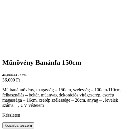
Műnövény Banánfa 150cm
46,800
Ft
-23%
36,000
Ft
Mű banánnövény, magasság – 150cm, szélesség – 100cm-110cm,
felhasználás – beltér, műanyag dekorációs virágcserép, cserép
magassága – 16cm, cserép szélessége – 20cm, anyag – , levelek
száma – , UV-védelem
Készleten
Kosárba teszem