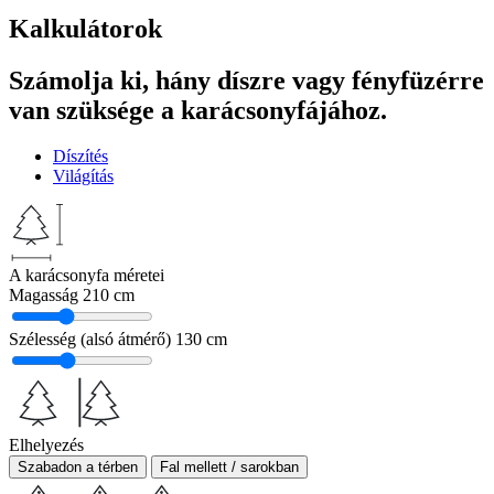
Kalkulátorok
Számolja ki, hány díszre vagy fényfüzérre
van szüksége a karácsonyfájához.
Díszítés
Világítás
A karácsonyfa méretei
Magasság
210 cm
Szélesség (alsó átmérő)
130 cm
Elhelyezés
Szabadon a térben
Fal mellett / sarokban