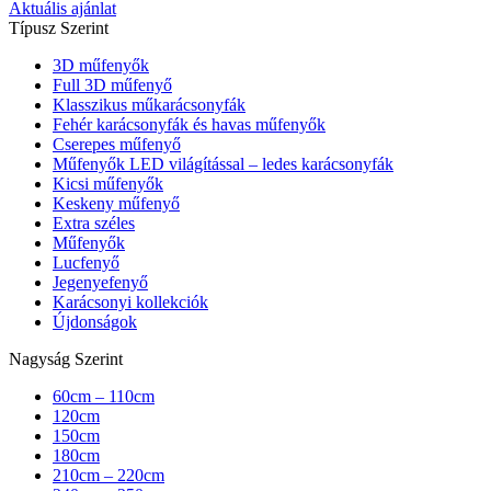
Aktuális ajánlat
Típusz Szerint
3D műfenyők
Full 3D műfenyő
Klasszikus műkarácsonyfák
Fehér karácsonyfák és havas műfenyők
Cserepes műfenyő
Műfenyők LED világítással – ledes karácsonyfák
Kicsi műfenyők
Keskeny műfenyő
Extra széles
Műfenyők
Lucfenyő
Jegenyefenyő
Karácsonyi kollekciók
Újdonságok
Nagyság Szerint
60cm – 110cm
120cm
150cm
180cm
210cm – 220cm