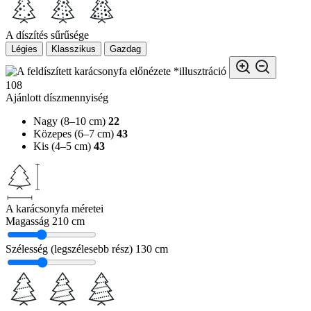
A díszítés sűrűsége
Légies
Klasszikus
Gazdag
*illusztráció
108
Ajánlott díszmennyiség
Nagy (8–10 cm)
22
Közepes (6–7 cm)
43
Kis (4–5 cm)
43
A karácsonyfa méretei
Magasság
210 cm
Szélesség (legszélesebb rész)
130 cm