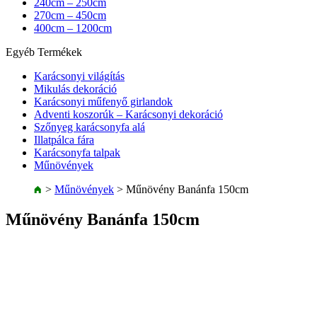
240cm – 250cm
270cm – 450cm
400cm – 1200cm
Egyéb Termékek
Karácsonyi világítás
Mikulás dekoráció
Karácsonyi műfenyő girlandok
Adventi koszorúk – Karácsonyi dekoráció
Szőnyeg karácsonyfa alá
Illatpálca fára
Karácsonyfa talpak
Műnövények
>
Műnövények
>
Műnövény Banánfa 150cm
Műnövény Banánfa 150cm