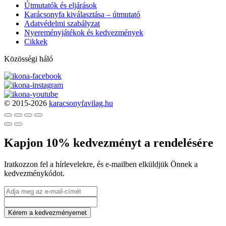
Útmutatók és eljárások
Karácsonyfa kiválasztása – útmutató
Adatvédelmi szabályzat
Nyereményjátékok és kedvezmények
Cikkek
Közösségi háló
© 2015-2026
karacsonyfavilag.hu
Kapjon 10% kedvezményt a rendelésére
Iratkozzon fel a hírlevelekre, és e-mailben elküldjük Önnek a
kedvezménykódot.
Kérem a kedvezményemet