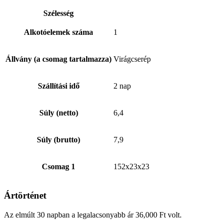
Szélesség
Alkotóelemek száma
1
Állvány (a csomag tartalmazza)
Virágcserép
Szállítási idő
2 nap
Súly (netto)
6,4
Súly (brutto)
7,9
Csomag 1
152x23x23
Ártörténet
Az elmúlt 30 napban a legalacsonyabb ár
36,000
Ft
volt.