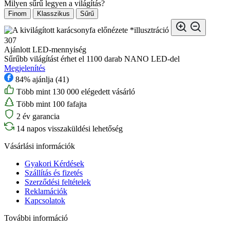
Milyen sűrű legyen a világítás?
Finom
Klasszikus
Sűrű
*illusztráció
307
Ajánlott LED-mennyiség
Sűrűbb világítást érhet el 1100 darab NANO LED-del
Megjelenítés
84% ajánlja (41)
Több mint 130 000 elégedett vásárló
Több mint 100 fafajta
2 év garancia
14 napos visszaküldési lehetőség
Vásárlási információk
Gyakori Kérdések
Szállítás és fizetés
Szerződési feltételek
Reklamációk
Kapcsolatok
További információ