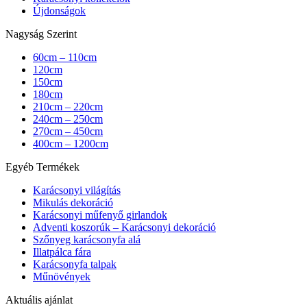
Újdonságok
Nagyság Szerint
60cm – 110cm
120cm
150cm
180cm
210cm – 220cm
240cm – 250cm
270cm – 450cm
400cm – 1200cm
Egyéb Termékek
Karácsonyi világítás
Mikulás dekoráció
Karácsonyi műfenyő girlandok
Adventi koszorúk – Karácsonyi dekoráció
Szőnyeg karácsonyfa alá
Illatpálca fára
Karácsonyfa talpak
Műnövények
Aktuális ajánlat