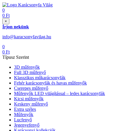
0
0
Ft
×
Írjon nekünk
info@karacsonyfavilag.hu
0
0
Ft
Típusz Szerint
3D műfenyők
Full 3D műfenyő
Klasszikus műkarácsonyfák
Fehér karácsonyfák és havas műfenyők
Cserepes műfenyő
Műfenyők LED világítással – ledes karácsonyfák
Kicsi műfenyők
Keskeny műfenyő
Extra széles
Műfenyők
Lucfenyő
Jegenyefenyő
Karácsonyi kollekciók