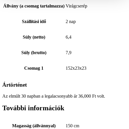
Állvány (a csomag tartalmazza)
Virágcserép
Szállítási idő
2 nap
Súly (netto)
6,4
Súly (brutto)
7,9
Csomag 1
152x23x23
Ártörténet
Az elmúlt 30 napban a legalacsonyabb ár
36,000
Ft
volt.
További információk
Magasság (állvánnyal)
150 cm