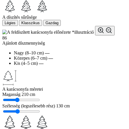
A díszítés sűrűsége
Légies
Klasszikus
Gazdag
*illusztráció
86
Ajánlott díszmennyiség
Nagy (8–10 cm)
—
Közepes (6–7 cm)
—
Kis (4–5 cm)
—
A karácsonyfa méretei
Magasság
210 cm
Szélesség (legszélesebb rész)
130 cm