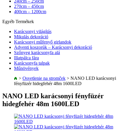
240cm – 250cm
270cm – 450cm
400cm – 1200cm
Egyéb Termékek
Karácsonyi világítás
Mikulás dekoráció
Karácsonyi műfenyő girlandok
Adventi koszorúk – Karácsonyi dekoráció
Szőnyeg karácsonyfa alá
Illatpálca fára
Karácsonyfa talpak
Műnövények
>
Osvetlenie na stromček
>
NANO LED karácsonyi
fényfüzér hidegfehér 48m 1600LED
NANO LED karácsonyi fényfüzér
hidegfehér 48m 1600LED