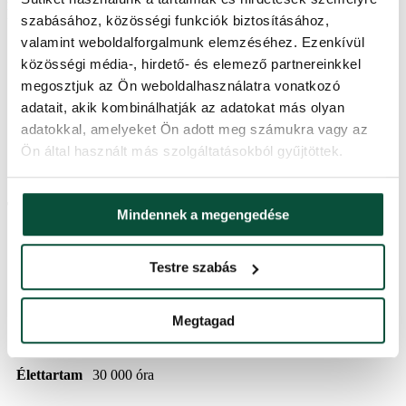
használható.
szabásához, közösségi funkciók biztosításához,
valamint weboldalforgalmunk elemzéséhez. Ezenkívül
közösségi média-, hirdető- és elemező partnereinkkel
hidegfehér színű NANO LED fényfüzér
megosztjuk az Ön weboldalhasználatra vonatkozó
észrevétlen, vékony drótkábel
adatait, akik kombinálhatják az adatokat más olyan
finom NANO LED-ek
8 világítási funkció
adatokkal, amelyeket Ön adott meg számukra vagy az
időzítő
Ön által használt más szolgáltatásokból gyűjtöttek.
kintre és bentre is alkalmas
5 m-es tápkábel
Termékparaméterek
Mindennek a megengedése
Használat
kültéri, beltéri
Testre szabás
IP44 – biztosítja a védelmet az apró méretű szilárd
Védelem
Megtagad
tárgyak és a minden irányból fröccsenő víz ellen
Élettartam
30 000 óra