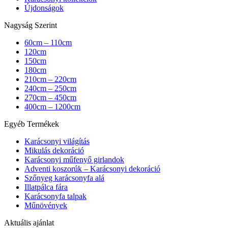
Újdonságok
Nagyság Szerint
60cm – 110cm
120cm
150cm
180cm
210cm – 220cm
240cm – 250cm
270cm – 450cm
400cm – 1200cm
Egyéb Termékek
Karácsonyi világítás
Mikulás dekoráció
Karácsonyi műfenyő girlandok
Adventi koszorúk – Karácsonyi dekoráció
Szőnyeg karácsonyfa alá
Illatpálca fára
Karácsonyfa talpak
Műnövények
Aktuális ajánlat