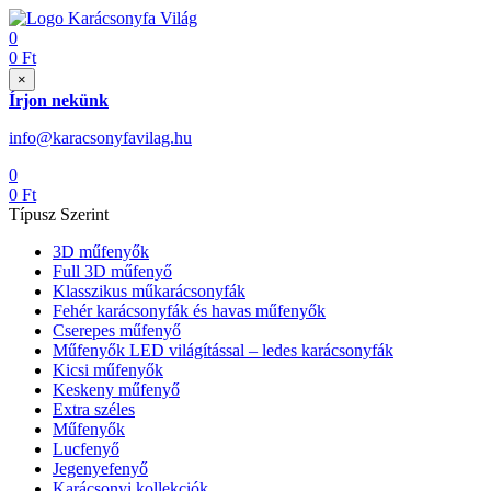
0
0
Ft
×
Írjon nekünk
info@karacsonyfavilag.hu
0
0
Ft
Típusz Szerint
3D műfenyők
Full 3D műfenyő
Klasszikus műkarácsonyfák
Fehér karácsonyfák és havas műfenyők
Cserepes műfenyő
Műfenyők LED világítással – ledes karácsonyfák
Kicsi műfenyők
Keskeny műfenyő
Extra széles
Műfenyők
Lucfenyő
Jegenyefenyő
Karácsonyi kollekciók