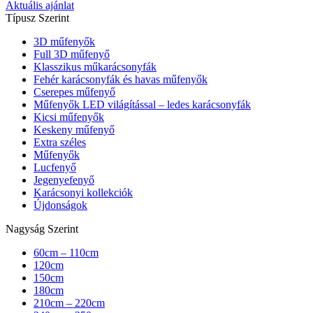
Aktuális ajánlat
Típusz Szerint
3D műfenyők
Full 3D műfenyő
Klasszikus műkarácsonyfák
Fehér karácsonyfák és havas műfenyők
Cserepes műfenyő
Műfenyők LED világítással – ledes karácsonyfák
Kicsi műfenyők
Keskeny műfenyő
Extra széles
Műfenyők
Lucfenyő
Jegenyefenyő
Karácsonyi kollekciók
Újdonságok
Nagyság Szerint
60cm – 110cm
120cm
150cm
180cm
210cm – 220cm