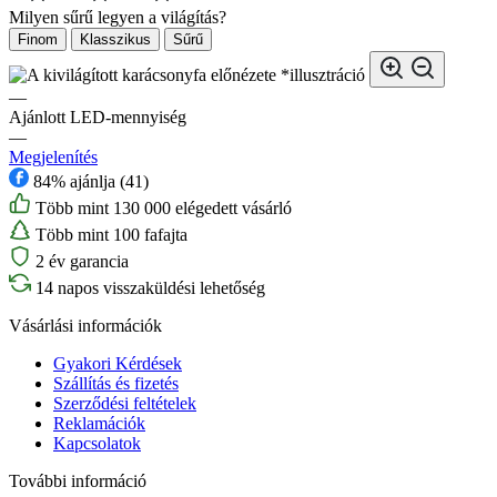
Milyen sűrű legyen a világítás?
Finom
Klasszikus
Sűrű
*illusztráció
—
Ajánlott LED-mennyiség
—
Megjelenítés
84% ajánlja (41)
Több mint 130 000 elégedett vásárló
Több mint 100 fafajta
2 év garancia
14 napos visszaküldési lehetőség
Vásárlási információk
Gyakori Kérdések
Szállítás és fizetés
Szerződési feltételek
Reklamációk
Kapcsolatok
További információ