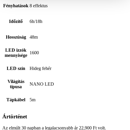
Fényhatások
8 effektus
Időzítő
6h/18h
Hosszúság
48m
LED izzók
1600
mennyisége
LED szín
Hideg fehér
Világítás
NANO LED
típusa
Tápkábel
5m
Ártörténet
Az elmúlt 30 napban a legalacsonyabb ár
22,900
Ft
volt.