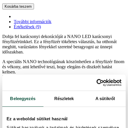
Kosárba teszem
További információk
Értékelések (9)
Dobja fel karácsonyi dekorációját a NANO LED karácsonyi
fényfüzérünkkel. Ez a fényfüzér tökéletes választás, ha otthonát
meghitt, varázslatos fényekkel szeretné beragyogni az ünnepi
időszakban.
A speciális NANO technológiának köszönhetően a fényfüzér finom
és vékony, ami lehetővé teszi, hogy elegáns és diszkrét hatást
keltsen.
Ez a fényfüzér lágy, hidegfehér fényt biztosít, amely kifinomult és
hűvös hangulatot kölcsönöz az ünnepeknek. Nyolc fénymóddal
rendelkezik, amelyek az adapteren található gombbal változtathatók.
A NANO LED technológia alacsony energiafogyasztást biztosít, így
Beleegyezés
Részletek
A sütikről
megtakarítja az áramköltségeket és meghosszabbítja a fényfüzér
élettartamát.
A kiváló minőségű LED-eknek köszönhetően a fényfüzér rendkívül
tartós, és évekig használhatja anélkül, hogy cserére lenne szükség.
Ez a weboldal sütiket használ
A fényfüzér IP44-es védettségű, kül- és beltéren egyaránt
Sütiket használunk a tartalmak és hirdetések személyre