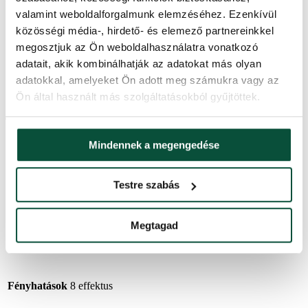
valamint weboldalforgalmunk elemzéséhez. Ezenkívül
melegfehér színű NANO LED fényfüzér
közösségi média-, hirdető- és elemező partnereinkkel
észrevétlen, vékony drótkábel
finom NANO LED-ek
megosztjuk az Ön weboldalhasználatra vonatkozó
8 világítási funkció
adatait, akik kombinálhatják az adatokat más olyan
időzítő
adatokkal, amelyeket Ön adott meg számukra vagy az
kintre és bentre is alkalmas
5 m-es tápkábel
Ön által használt más szolgáltatásokból gyűjtöttek.
Termékparaméterek
Mindennek a megengedése
Használat
kültéri, beltéri
Testre szabás
IP44 – biztosítja a védelmet az apró méretű szilárd
Védelem
tárgyak és a minden irányból fröccsenő víz ellen
Megtagad
Élettartam
30 000 óra
Fényhatások
8 effektus