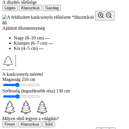
A díszítés sűrűsége
Légies
Klasszikus
Gazdag
*illusztráció
86
Ajánlott díszmennyiség
Nagy (8–10 cm)
—
Közepes (6–7 cm)
—
Kis (4–5 cm)
—
A karácsonyfa méretei
Magasság
210 cm
Szélesség (legszélesebb rész)
130 cm
Milyen sűrű legyen a világítás?
Finom
Klasszikus
Sűrű