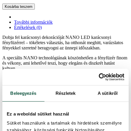
Kosárba teszem
További információk
Értékelések (0)
Dobja fel karácsonyi dekorációját NANO LED karácsonyi
fényfüzérrel – tökéletes választás, ha otthonát meghitt, varázslatos
fényekkel szeretné beragyogni az ünnepi időszakban.
A speciális NANO technológiának köszönhetően a fényfüzér finom
és vékony, ami lehetővé teszi, hogy elegáns és diszkrét hatást
keltsen.
Ez a fényfüzér lágy, melegfehér fényt biztosít, amely meleg és
hangulatos légkört teremt. Nyolc fénymóddal rendelkezik, amelyek
az adapteren található gombbal változtathatók.
Beleegyezés
Részletek
A sütikről
A NANO LED technológia alacsony energiafogyasztást biztosít, így
megtakarítja az áramköltségeket és meghosszabbítja a fényfüzér
élettartamát.
A kiváló minőségű LED-eknek köszönhetően a fényfüzér rendkívül
Ez a weboldal sütiket használ
tartós, és évekig használhatja anélkül, hogy cserére lenne szükség.
Sütiket használunk a tartalmak és hirdetések személyre
A fényfüzér IP44-es védettségű, kül- és beltéren egyaránt
szabásához, közösségi funkciók biztosításához,
használható.