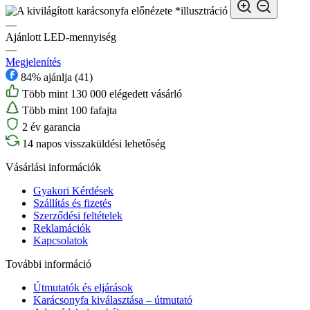
*illusztráció
—
Ajánlott LED-mennyiség
—
Megjelenítés
84% ajánlja (41)
Több mint 130 000 elégedett vásárló
Több mint 100 fafajta
2 év garancia
14 napos visszaküldési lehetőség
Vásárlási információk
Gyakori Kérdések
Szállítás és fizetés
Szerződési feltételek
Reklamációk
Kapcsolatok
További információ
Útmutatók és eljárások
Karácsonyfa kiválasztása – útmutató