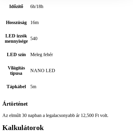
Időzítő
6h/18h
Hosszúság
16m
LED izzók
540
mennyisége
LED szín
Meleg fehér
Világítás
NANO LED
típusa
Tápkábel
5m
Ártörténet
Az elmúlt 30 napban a legalacsonyabb ár
12,500
Ft
volt.
Kalkulátorok