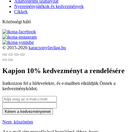
Adatvédelmi szabályzat
Nyereményjátékok és kedvezmények
Cikkek
Közösségi háló
© 2015-2026
karacsonyfavilag.hu
Kapjon 10% kedvezményt a rendelésére
Iratkozzon fel a hírlevelekre, és e-mailben elküldjük Önnek a
kedvezménykódot.
Kérem a kedvezményemet
Nem, köszönöm
Az e-mail-cím megadásával hozzájárul ahhoz, hogy