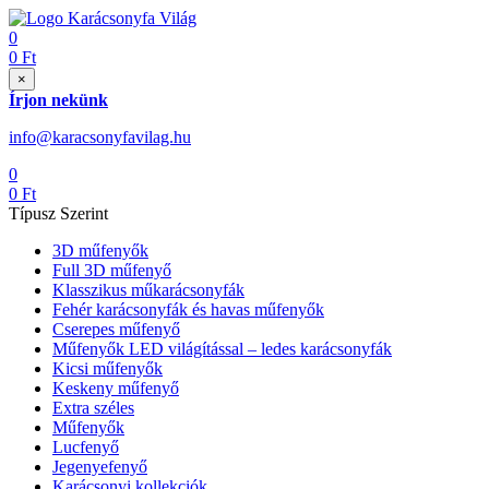
0
0
Ft
×
Írjon nekünk
info@karacsonyfavilag.hu
0
0
Ft
Típusz Szerint
3D műfenyők
Full 3D műfenyő
Klasszikus műkarácsonyfák
Fehér karácsonyfák és havas műfenyők
Cserepes műfenyő
Műfenyők LED világítással – ledes karácsonyfák
Kicsi műfenyők
Keskeny műfenyő
Extra széles
Műfenyők
Lucfenyő
Jegenyefenyő
Karácsonyi kollekciók