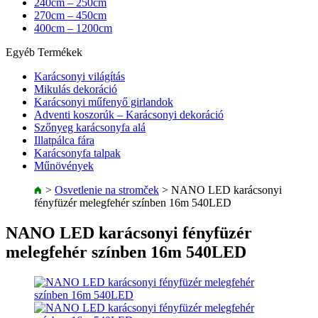
240cm – 250cm
270cm – 450cm
400cm – 1200cm
Egyéb Termékek
Karácsonyi világítás
Mikulás dekoráció
Karácsonyi műfenyő girlandok
Adventi koszorúk – Karácsonyi dekoráció
Szőnyeg karácsonyfa alá
Illatpálca fára
Karácsonyfa talpak
Műnövények
>
Osvetlenie na stromček
>
NANO LED karácsonyi
fényfüzér melegfehér színben 16m 540LED
NANO LED karácsonyi fényfüzér
melegfehér színben 16m 540LED