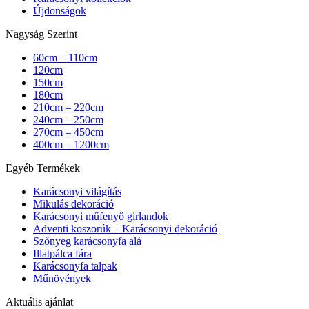
Újdonságok
Nagyság Szerint
60cm – 110cm
120cm
150cm
180cm
210cm – 220cm
240cm – 250cm
270cm – 450cm
400cm – 1200cm
Egyéb Termékek
Karácsonyi világítás
Mikulás dekoráció
Karácsonyi műfenyő girlandok
Adventi koszorúk – Karácsonyi dekoráció
Szőnyeg karácsonyfa alá
Illatpálca fára
Karácsonyfa talpak
Műnövények
Aktuális ajánlat