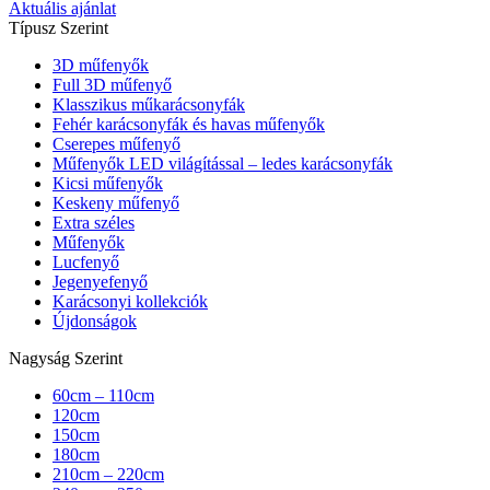
Aktuális ajánlat
Típusz Szerint
3D műfenyők
Full 3D műfenyő
Klasszikus műkarácsonyfák
Fehér karácsonyfák és havas műfenyők
Cserepes műfenyő
Műfenyők LED világítással – ledes karácsonyfák
Kicsi műfenyők
Keskeny műfenyő
Extra széles
Műfenyők
Lucfenyő
Jegenyefenyő
Karácsonyi kollekciók
Újdonságok
Nagyság Szerint
60cm – 110cm
120cm
150cm
180cm
210cm – 220cm