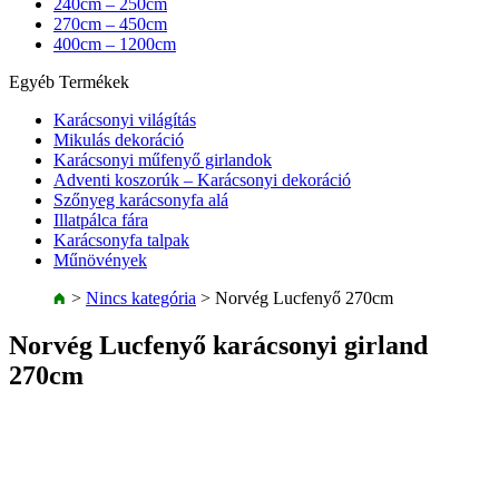
240cm – 250cm
270cm – 450cm
400cm – 1200cm
Egyéb Termékek
Karácsonyi világítás
Mikulás dekoráció
Karácsonyi műfenyő girlandok
Adventi koszorúk – Karácsonyi dekoráció
Szőnyeg karácsonyfa alá
Illatpálca fára
Karácsonyfa talpak
Műnövények
>
Nincs kategória
>
Norvég Lucfenyő 270cm
Norvég Lucfenyő karácsonyi girland
270cm