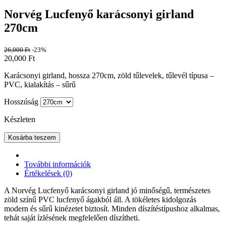
Norvég Lucfenyő karácsonyi girland
270cm
26,000
Ft
-23%
20,000
Ft
Karácsonyi girland, hossza 270cm, zöld tűlevelek, tűlevél típusa –
PVC, kialakítás – sűrű
Hosszúság
Készleten
Kosárba teszem
További információk
Értékelések (0)
A Norvég Lucfenyő karácsonyi girland jó minőségű, természetes
zöld színű PVC lucfenyő ágakból áll. A tökéletes kidolgozás
modern és sűrű kinézetet biztosít. Minden díszítéstípushoz alkalmas,
tehát saját ízlésének megfelelően díszítheti.