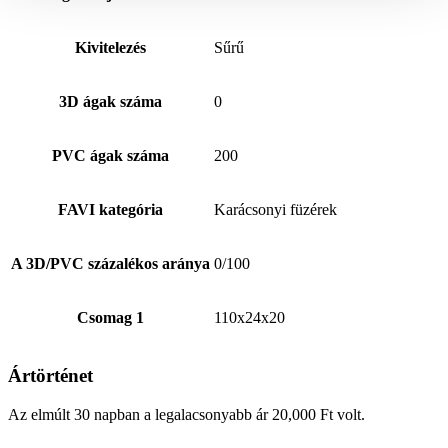
Kivitelezés
Sűrű
3D ágak száma
0
PVC ágak száma
200
FAVI kategória
Karácsonyi füzérek
A 3D/PVC százalékos aránya
0/100
Csomag 1
110x24x20
Ártörténet
Az elmúlt 30 napban a legalacsonyabb ár
20,000
Ft
volt.