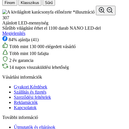
Finom
Klasszikus
Sűrű
*illusztráció
307
Ajánlott LED-mennyiség
Sűrűbb világítást érhet el 1100 darab NANO LED-del
Megjelenítés
84% ajánlja (41)
Több mint 130 000 elégedett vásárló
Több mint 100 fafajta
2 év garancia
14 napos visszaküldési lehetőség
Vásárlási információk
Gyakori Kérdések
Szállítás és fizetés
Szerződési feltételek
Reklamációk
Kapcsolatok
További információ
Útmutatók és eljárások