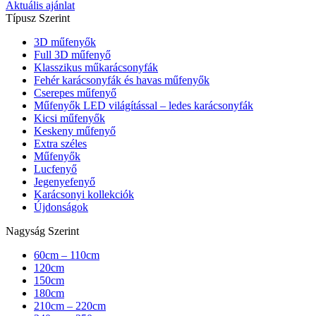
Aktuális ajánlat
Típusz Szerint
3D műfenyők
Full 3D műfenyő
Klasszikus műkarácsonyfák
Fehér karácsonyfák és havas műfenyők
Cserepes műfenyő
Műfenyők LED világítással – ledes karácsonyfák
Kicsi műfenyők
Keskeny műfenyő
Extra széles
Műfenyők
Lucfenyő
Jegenyefenyő
Karácsonyi kollekciók
Újdonságok
Nagyság Szerint
60cm – 110cm
120cm
150cm
180cm
210cm – 220cm