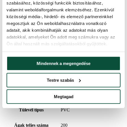
szabásához, közösségi funkciók biztosításához,
FAVI kategória
Karácsonyi füzérek
valamint weboldalforgalmunk elemzéséhez. Ezenkívül
közösségi média-, hirdető- és elemező partnereinkkel
A 3D/PVC százalékos aránya
0/100
megosztjuk az Ön weboldalhasználatra vonatkozó
adatait, akik kombinálhatják az adatokat más olyan
adatokkal, amelyeket Ön adott meg számukra vagy az
Csomag 1
110x24x20
Ön által használt más szolgáltatásokból gyűjtöttek.
Ártörténet
Mindennek a megengedése
Az elmúlt 30 napban a legalacsonyabb ár
20,000
Ft
volt.
További információk
Testre szabás
Hosszúság
270cm
Megtagad
Tűlevél típus
PVC
Ágak teljes száma
200