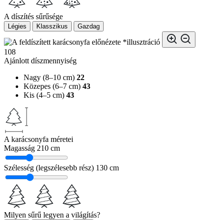
A díszítés sűrűsége
Légies
Klasszikus
Gazdag
*illusztráció
108
Ajánlott díszmennyiség
Nagy (8–10 cm)
22
Közepes (6–7 cm)
43
Kis (4–5 cm)
43
A karácsonyfa méretei
Magasság
210 cm
Szélesség (legszélesebb rész)
130 cm
Milyen sűrű legyen a világítás?