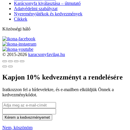
Karácsonyfa kiválasztása – útmutató
Adatvédelmi szabályzat
Nyereményjátékok és kedvezmények
Cikkek
Közösségi háló
© 2015-2026
karacsonyfavilag.hu
Kapjon 10% kedvezményt a rendelésére
Iratkozzon fel a hírlevelekre, és e-mailben elküldjük Önnek a
kedvezménykódot.
Kérem a kedvezményemet
Nem, köszönöm