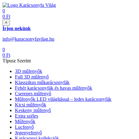
0
0
Ft
×
Írjon nekünk
info@karacsonyfavilag.hu
0
0
Ft
Típusz Szerint
3D műfenyők
Full 3D műfenyő
Klasszikus műkarácsonyfák
Fehér karácsonyfák és havas műfenyők
Cserepes műfenyő
Műfenyők LED világítással – ledes karácsonyfák
Kicsi műfenyők
Keskeny műfenyő
Extra széles
Műfenyők
Lucfenyő
Jegenyefenyő
Karácsonyi kollekciók