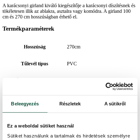
A karácsonyi girland kiváló kiegészítője a karácsonyi díszítésnek és
tökéletesen illik az ablakra, asztalra vagy komódra. A girland 100
cm és 270 cm hosszúságban érhető el.
Termékparaméterek
Hosszúság
270cm
Tűlevél típus
PVC
Ágak teljes száma
200
Kivitelezés
Sűrű
Beleegyezés
Részletek
A sütikről
3D ágak száma
0
Ez a weboldal sütiket használ
PVC ágak száma
200
Sütiket használunk a tartalmak és hirdetések személyre