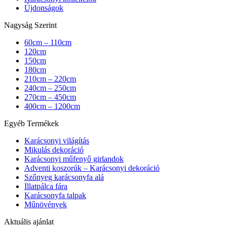
Újdonságok
Nagyság Szerint
60cm – 110cm
120cm
150cm
180cm
210cm – 220cm
240cm – 250cm
270cm – 450cm
400cm – 1200cm
Egyéb Termékek
Karácsonyi világítás
Mikulás dekoráció
Karácsonyi műfenyő girlandok
Adventi koszorúk – Karácsonyi dekoráció
Szőnyeg karácsonyfa alá
Illatpálca fára
Karácsonyfa talpak
Műnövények
Aktuális ajánlat