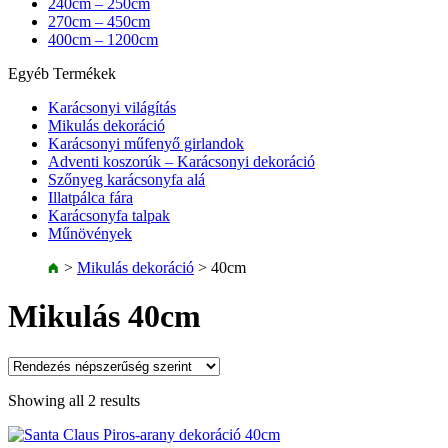
240cm – 250cm
270cm – 450cm
400cm – 1200cm
Egyéb Termékek
Karácsonyi világítás
Mikulás dekoráció
Karácsonyi műfenyő girlandok
Adventi koszorúk – Karácsonyi dekoráció
Szőnyeg karácsonyfa alá
Illatpálca fára
Karácsonyfa talpak
Műnövények
>
Mikulás dekoráció
>
40cm
Mikulás 40cm
Showing all 2 results