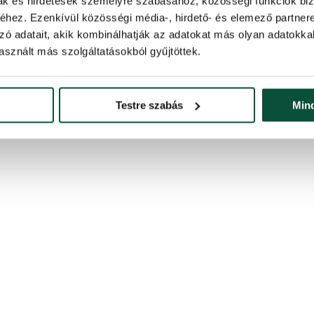
mak és hirdetések személyre szabásához, közösségi funkciók biz
hez. Ezenkívül közösségi média-, hirdető- és elemező partner
zó adatait, akik kombinálhatják az adatokat más olyan adatokka
sznált más szolgáltatásokból gyűjtöttek.
Testre szabás
Min