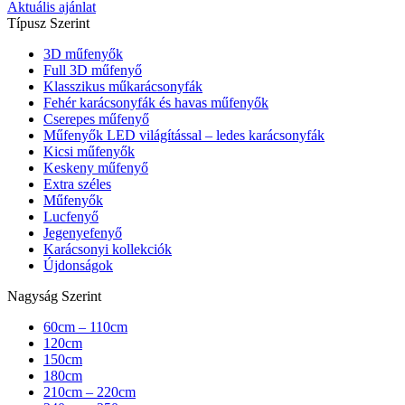
Aktuális ajánlat
Típusz Szerint
3D műfenyők
Full 3D műfenyő
Klasszikus műkarácsonyfák
Fehér karácsonyfák és havas műfenyők
Cserepes műfenyő
Műfenyők LED világítással – ledes karácsonyfák
Kicsi műfenyők
Keskeny műfenyő
Extra széles
Műfenyők
Lucfenyő
Jegenyefenyő
Karácsonyi kollekciók
Újdonságok
Nagyság Szerint
60cm – 110cm
120cm
150cm
180cm
210cm – 220cm