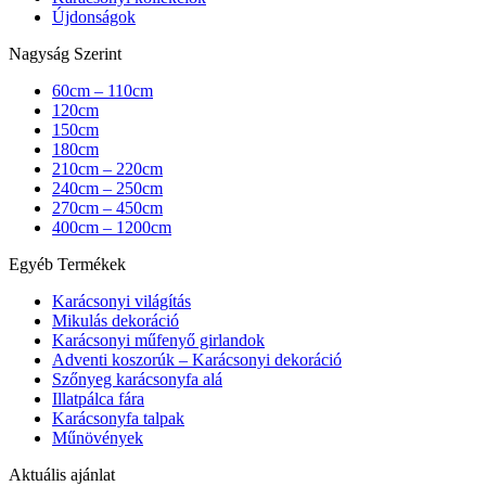
Újdonságok
Nagyság Szerint
60cm – 110cm
120cm
150cm
180cm
210cm – 220cm
240cm – 250cm
270cm – 450cm
400cm – 1200cm
Egyéb Termékek
Karácsonyi világítás
Mikulás dekoráció
Karácsonyi műfenyő girlandok
Adventi koszorúk – Karácsonyi dekoráció
Szőnyeg karácsonyfa alá
Illatpálca fára
Karácsonyfa talpak
Műnövények
Aktuális ajánlat