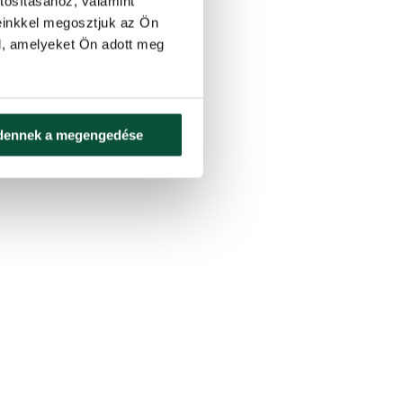
tosításához, valamint
einkkel megosztjuk az Ön
l, amelyeket Ön adott meg
dennek a megengedése