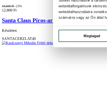
Sütiket használunk a tartal
weboldalforgalmunk elemzésé
16,600
Ft
-23%
12,800
Ft
weboldalhasználatra vonatko
számukra vagy az Ön által ha
Santa Claus Piros-arany dekoráció 40cm
Készleten
Megtagad
SANTACERZLAT40