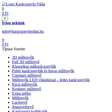
0
0
Ft
×
Írjon nekünk
info@karacsonyfavilag.hu
0
0
Ft
Típusz Szerint
3D műfenyők
Full 3D műfenyő
Klasszikus műkarácsonyfák
Fehér karácsonyfák és havas műfenyők
Cserepes műfenyő
Műfenyők LED világítással – ledes karácsonyfák
Kicsi műfenyők
Keskeny műfenyő
Extra széles
Műfenyők
Lucfenyő
Jegenyefenyő
Karácsonyi kollekciók