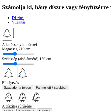
Számolja ki, hány díszre vagy fényfüzérre
Díszítés
Világítás
A karácsonyfa méretei
Magasság
210 cm
Szélesség (alsó átmérő)
130 cm
Elhelyezés
Szabadon a térben
Fal mellett / sarokban
A díszítés sűrűsége