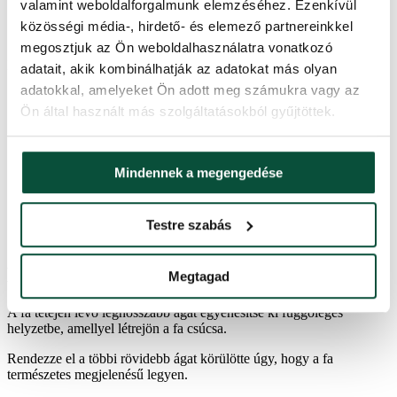
240cm – 250cm
valamint weboldalforgalmunk elemzéséhez. Ezenkívül
270cm – 450cm
közösségi média-, hirdető- és elemező partnereinkkel
400cm – 1200cm
megosztjuk az Ön weboldalhasználatra vonatkozó
Egyéb Termékek
adatait, akik kombinálhatják az adatokat más olyan
adatokkal, amelyeket Ön adott meg számukra vagy az
Karácsonyi világítás
Ön által használt más szolgáltatásokból gyűjtöttek.
Mikulás dekoráció
Karácsonyi műfenyő girlandok
Adventi koszorúk – Karácsonyi dekoráció
Szőnyeg karácsonyfa alá
Mindennek a megengedése
Illatpálca fára
Karácsonyfa talpak
Műnövények
Testre szabás
>
Útmutatók és eljárások
>
Hiányzik a fa csúcsa
Hiányzik a fa csúcsa
Megtagad
A fa tetején lévő leghosszabb ágat egyenesítse ki függőleges
helyzetbe, amellyel létrejön a fa csúcsa.
Rendezze el a többi rövidebb ágat körülötte úgy, hogy a fa
természetes megjelenésű legyen.