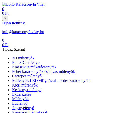
0
0
Ft
×
Írjon nekünk
info@karacsonyfavilag.hu
0
0
Ft
Típusz Szerint
3D műfenyők
Full 3D műfenyő
Klasszikus műkarácsonyfák
Fehér karácsonyfák és havas műfenyők
Cserepes műfenyő
Műfenyők LED világítással – ledes karácsonyfák
Kicsi műfenyők
Keskeny műfenyő
Extra széles
Műfenyők
Lucfenyő
Jegenyefenyő
Karácsonyi kollekciók