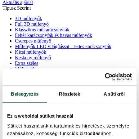
Aktuális ajánlat
Típusz Szerint
3D műfenyők
Full 3D műfenyő
Klasszikus műkarácsonyfák
Fehér karácsonyfák és havas műfenyők
Cserepes műfenyő
Műfenyők LED világítással – ledes karácsonyfák
Kicsi műfenyők
Keskeny műfenyő
Extra széles
Műfenyők
Lucfenyő
Jegenyefenyő
Karácsonyi kollekciók
Újdonságok
Beleegyezés
Részletek
A sütikről
Nagyság Szerint
60cm – 110cm
Ez a weboldal sütiket használ
120cm
150cm
Sütiket használunk a tartalmak és hirdetések személyre
180cm
szabásához, közösségi funkciók biztosításához,
210cm – 220cm