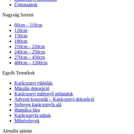
Újdonságok
Nagyság Szerint
60cm – 110cm
120cm
150cm
180cm
210cm – 220cm
240cm – 250cm
270cm – 450cm
400cm – 1200cm
Egyéb Termékek
Karácsonyi világítás
Mikulás dekoráció
Karácsonyi műfenyő girlandok
Adventi koszorúk – Karácsonyi dekoráció
Szőnyeg karácsonyfa alá
Illatpálca fára
Karácsonyfa talpak
Műnövények
Aktuális ajánlat