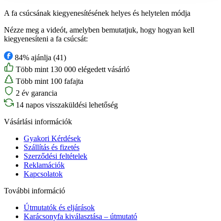
A fa csúcsának kiegyenesítésének helyes és helytelen módja
Nézze meg a videót, amelyben bemutatjuk, hogy hogyan kell
kiegyenesíteni a fa csúcsát:
84% ajánlja (41)
Több mint 130 000 elégedett vásárló
Több mint 100 fafajta
2 év garancia
14 napos visszaküldési lehetőség
Vásárlási információk
Gyakori Kérdések
Szállítás és fizetés
Szerződési feltételek
Reklamációk
Kapcsolatok
További információ
Útmutatók és eljárások
Karácsonyfa kiválasztása – útmutató