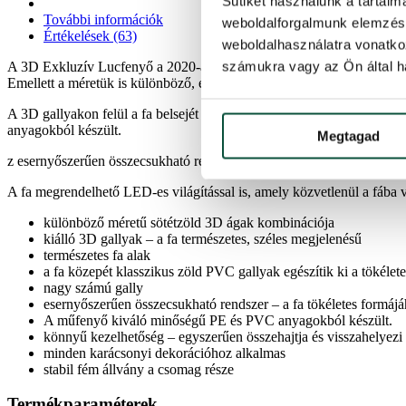
Sütiket használunk a tartal
További információk
weboldalforgalmunk elemzésé
Értékelések (63)
weboldalhasználatra vonatko
számukra vagy az Ön által ha
A 3D Exkluzív Lucfenyő a 2020-as szezon újdonsága, amely garantáltan
Emellett a méretük is különböző, egyaránt megtalálhatóak kisebb és n
A 3D gallyakon felül a fa belsejét klasszikus PVC ágak alkotják, am
anyagokból készült.
Megtagad
z esernyőszerűen összecsukható rendszer garantálja, hogy kinyitásakor
A fa megrendelhető LED-es világítással is, amely közvetlenül a fába v
különböző méretű sötétzöld 3D ágak kombinációja
kiálló 3D gallyak – a fa természetes, széles megjelenésű
természetes fa alak
a fa közepét klasszikus zöld PVC gallyak egészítik ki a tökélet
nagy számú gally
esernyőszerűen összecsukható rendszer – a fa tökéletes formáj
A műfenyő kiváló minőségű PE és PVC anyagokból készült.
könnyű kezelhetőség – egyszerűen összehajtja és visszahelyezi
minden karácsonyi dekorációhoz alkalmas
stabil fém állvány a csomag része
Termékparaméterek