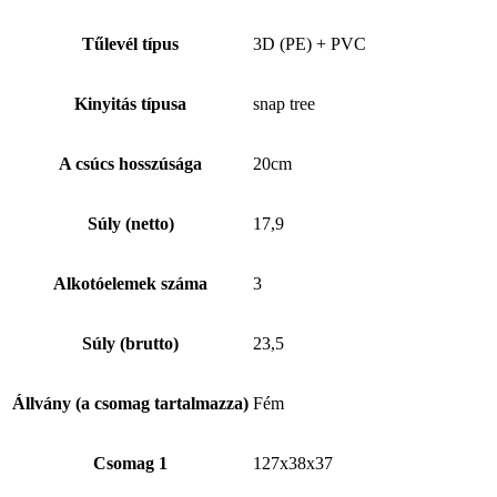
Tűlevél típus
3D (PE) + PVC
Kinyitás típusa
snap tree
A csúcs hosszúsága
20cm
Súly (netto)
17,9
Alkotóelemek száma
3
Súly (brutto)
23,5
Állvány (a csomag tartalmazza)
Fém
Csomag 1
127x38x37