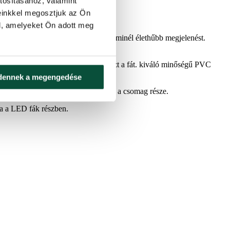
tosításához, valamint
einkkel megosztjuk az Ön
l, amelyeket Ön adott meg
l történt, hogy így is biztosítsa a minél élethűbb megjelenést.
endezése valóban exkluzívvá teszi ezt a fát. kiváló minőségű PVC
dennek a megengedése
tes alakja lesz. A stabil fém állvány a csomag része.
tja a LED fák részben.