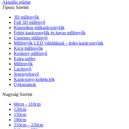
Aktuális ajánlat
Típusz Szerint
3D műfenyők
Full 3D műfenyő
Klasszikus műkarácsonyfák
Fehér karácsonyfák és havas műfenyők
Cserepes műfenyő
Műfenyők LED világítással – ledes karácsonyfák
Kicsi műfenyők
Keskeny műfenyő
Extra széles
Műfenyők
Lucfenyő
Jegenyefenyő
Karácsonyi kollekciók
Újdonságok
Nagyság Szerint
60cm – 110cm
120cm
150cm
180cm
210cm – 220cm