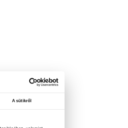
zúsága cca 20cm, részek száma – 3
A sütikről