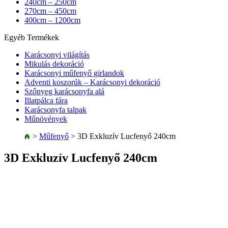
240cm – 250cm
270cm – 450cm
400cm – 1200cm
Egyéb Termékek
Karácsonyi világítás
Mikulás dekoráció
Karácsonyi műfenyő girlandok
Adventi koszorúk – Karácsonyi dekoráció
Szőnyeg karácsonyfa alá
Illatpálca fára
Karácsonyfa talpak
Műnövények
>
Műfenyő
>
3D Exkluzív Lucfenyő 240cm
3D Exkluzív Lucfenyő 240cm