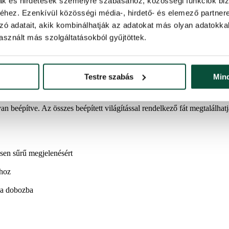
mak és hirdetések személyre szabásához, közösségi funkciók biz
hez. Ezenkívül közösségi média-, hirdető- és elemező partner
zó adatait, akik kombinálhatják az adatokat más olyan adatokka
sznált más szolgáltatásokból gyűjtöttek.
 elbűvöli kinézetével. A nagy számú 3D ágak elhelyezése szabálytalanu
agyobb sötétzöld 3D ágak is.
elyek gondoskodnak az extra sűrű összképről. Ezek kombinációja és elr
Testre szabás
Min
 a fa ágai pontosan meghatározott helyükre kerülnek, így a fának tökéle
an beépítve. Az összes beépített világítással rendelkező fát megtalálha
esen sűrű megjelenésért
ához
 a dobozba