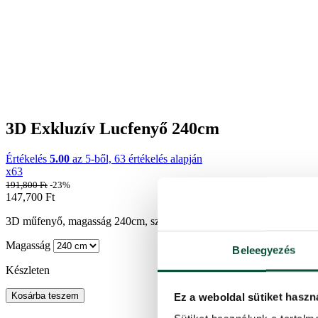
3D Exkluzív Lucfenyő 240cm
Értékelés
5.00
az 5-ből,
63
értékelés alapján
x63
191,800
Ft
-23%
147,700
Ft
3D műfenyő, magasság 240cm, szélesség 145cm, sötétzöld fenyő tűlev
Magasság
Beleegyezés
Készleten
Kosárba teszem
Ez a weboldal sütiket haszn