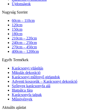
Újdonságok
Nagyság Szerint
60cm – 110cm
120cm
150cm
180cm
210cm – 220cm
240cm – 250cm
270cm – 450cm
400cm – 1200cm
Egyéb Termékek
Karácsonyi világítás
Mikulás dekoráció
Karácsonyi műfenyő girlandok
Adventi koszorúk – Karácsonyi dekoráció
Szőnyeg karácsonyfa alá
Illatpálca fára
Karácsonyfa talpak
Műnövények
Aktuális ajánlat