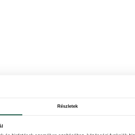
elek, tűlevél típus 3D (PE) + PVC, elhelyezés extra sűrű, hegy hosz
Részletek
ál