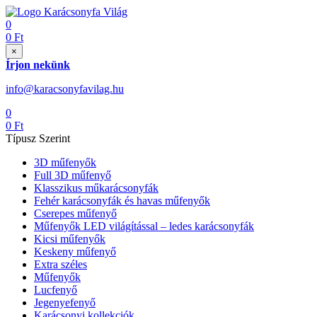
0
0
Ft
×
Írjon nekünk
info@karacsonyfavilag.hu
0
0
Ft
Típusz Szerint
3D műfenyők
Full 3D műfenyő
Klasszikus műkarácsonyfák
Fehér karácsonyfák és havas műfenyők
Cserepes műfenyő
Műfenyők LED világítással – ledes karácsonyfák
Kicsi műfenyők
Keskeny műfenyő
Extra széles
Műfenyők
Lucfenyő
Jegenyefenyő
Karácsonyi kollekciók