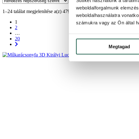
Sütiket használunk a tartal
weboldalforgalmunk elemzésé
1–24 találat megjelenítése a(z) 479 találatból
weboldalhasználatra vonatko
1
számukra vagy az Ön által ha
2
…
20
Megtagad