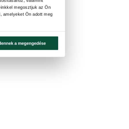
tosításához, valamint
einkkel megosztjuk az Ön
l, amelyeket Ön adott meg
dennek a megengedése