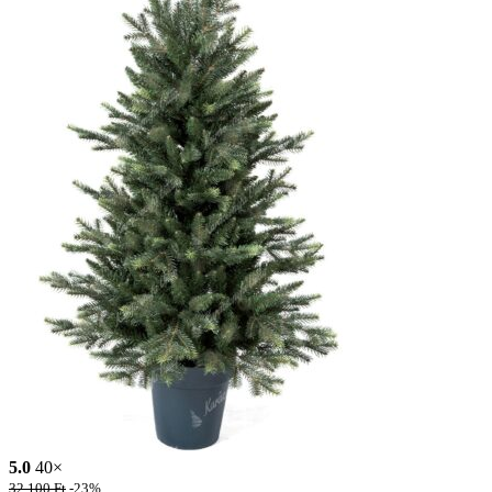
5.0
40×
32,100
Ft
-23%