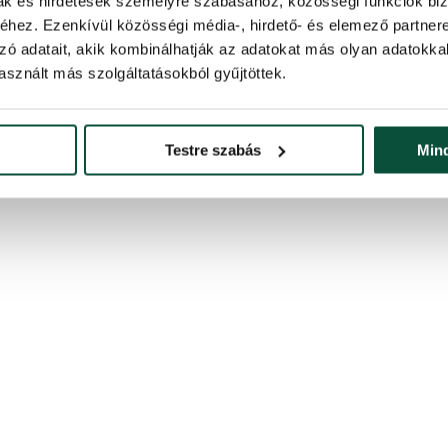
mak és hirdetések személyre szabásához, közösségi funkciók biz
hez. Ezenkívül közösségi média-, hirdető- és elemező partner
zó adatait, akik kombinálhatják az adatokat más olyan adatokka
sznált más szolgáltatásokból gyűjtöttek.
Testre szabás
Min