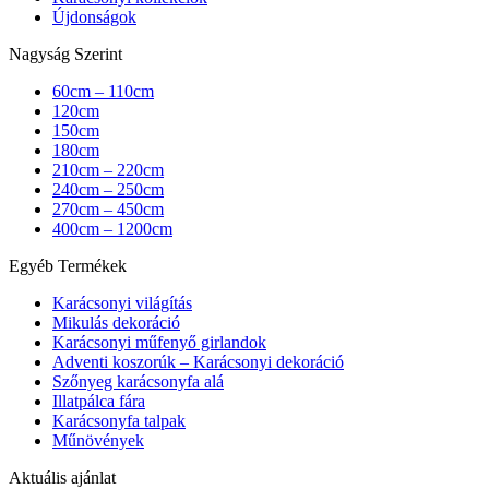
Újdonságok
Nagyság Szerint
60cm – 110cm
120cm
150cm
180cm
210cm – 220cm
240cm – 250cm
270cm – 450cm
400cm – 1200cm
Egyéb Termékek
Karácsonyi világítás
Mikulás dekoráció
Karácsonyi műfenyő girlandok
Adventi koszorúk – Karácsonyi dekoráció
Szőnyeg karácsonyfa alá
Illatpálca fára
Karácsonyfa talpak
Műnövények
Aktuális ajánlat