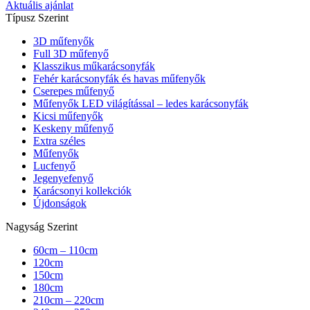
Aktuális ajánlat
Típusz Szerint
3D műfenyők
Full 3D műfenyő
Klasszikus műkarácsonyfák
Fehér karácsonyfák és havas műfenyők
Cserepes műfenyő
Műfenyők LED világítással – ledes karácsonyfák
Kicsi műfenyők
Keskeny műfenyő
Extra széles
Műfenyők
Lucfenyő
Jegenyefenyő
Karácsonyi kollekciók
Újdonságok
Nagyság Szerint
60cm – 110cm
120cm
150cm
180cm
210cm – 220cm