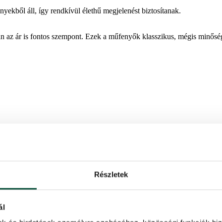
ből áll, így rendkívül élethű megjelenést biztosítanak.
orán az ár is fontos szempont. Ezek a műfenyők klasszikus, mégis minős
Részletek
ál