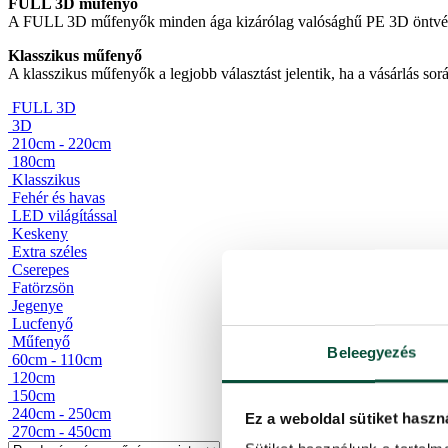
FULL 3D műfenyő
A FULL 3D műfenyők minden ága kizárólag valósághű PE 3D öntvények
Klasszikus műfenyő
A klasszikus műfenyők a legjobb választást jelentik, ha a vásárlás s
FULL 3D
3D
210cm - 220cm
180cm
Klasszikus
Fehér és havas
LED világítással
Keskeny
Extra széles
Cserepes
Fatörzsön
Jegenye
Lucfenyő
Műfenyő
Beleegyezés
60cm - 110cm
120cm
150cm
240cm - 250cm
Ez a weboldal sütiket haszn
270cm - 450cm