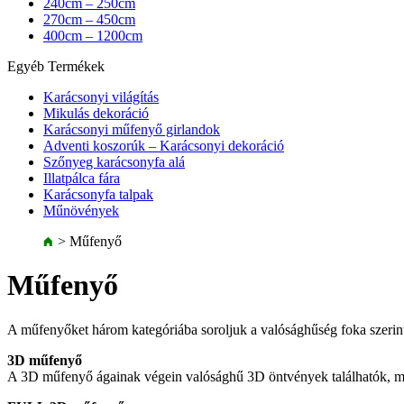
240cm – 250cm
270cm – 450cm
400cm – 1200cm
Egyéb Termékek
Karácsonyi világítás
Mikulás dekoráció
Karácsonyi műfenyő girlandok
Adventi koszorúk – Karácsonyi dekoráció
Szőnyeg karácsonyfa alá
Illatpálca fára
Karácsonyfa talpak
Műnövények
>
Műfenyő
Műfenyő
A műfenyőket három kategóriába soroljuk a valósághűség foka szerin
3D műfenyő
A 3D műfenyő ágainak végein valósághű 3D öntvények találhatók, míg 