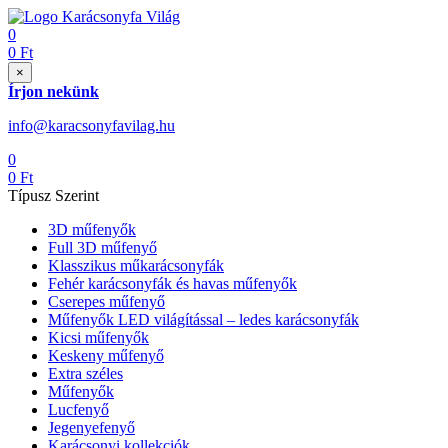
0
0
Ft
×
Írjon nekünk
info@karacsonyfavilag.hu
0
0
Ft
Típusz Szerint
3D műfenyők
Full 3D műfenyő
Klasszikus műkarácsonyfák
Fehér karácsonyfák és havas műfenyők
Cserepes műfenyő
Műfenyők LED világítással – ledes karácsonyfák
Kicsi műfenyők
Keskeny műfenyő
Extra széles
Műfenyők
Lucfenyő
Jegenyefenyő
Karácsonyi kollekciók