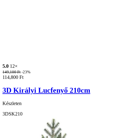
5.0
12×
149,100
Ft
-23%
114,800
Ft
3D Királyi Lucfenyő 210cm
Készleten
3DSK210