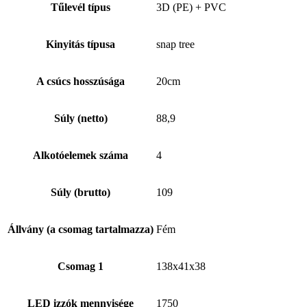
Tűlevél típus
3D (PE) + PVC
Kinyitás típusa
snap tree
A csúcs hosszúsága
20cm
Súly (netto)
88,9
Alkotóelemek száma
4
Súly (brutto)
109
Állvány (a csomag tartalmazza)
Fém
Csomag 1
138x41x38
LED izzók mennyisége
1750