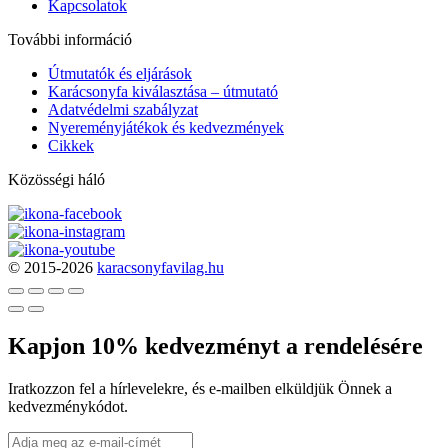
Kapcsolatok
További információ
Útmutatók és eljárások
Karácsonyfa kiválasztása – útmutató
Adatvédelmi szabályzat
Nyereményjátékok és kedvezmények
Cikkek
Közösségi háló
© 2015-2026
karacsonyfavilag.hu
Kapjon 10% kedvezményt a rendelésére
Iratkozzon fel a hírlevelekre, és e-mailben elküldjük Önnek a
kedvezménykódot.