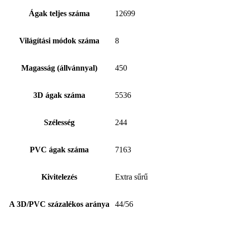
Ágak teljes száma
12699
Világítási módok száma
8
Magasság (állvánnyal)
450
3D ágak száma
5536
Szélesség
244
PVC ágak száma
7163
Kivitelezés
Extra sűrű
A 3D/PVC százalékos aránya
44/56