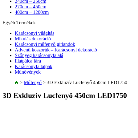
240cm – 250cm
270cm – 450cm
400cm – 1200cm
Egyéb Termékek
Karácsonyi világítás
Mikulás dekoráció
Karácsonyi műfenyő girlandok
Adventi koszorúk – Karácsonyi dekoráció
Szőnyeg karácsonyfa alá
Illatpálca fára
Karácsonyfa talpak
Műnövények
>
Műfenyő
>
3D Exkluzív Lucfenyő 450cm LED1750
3D Exkluzív Lucfenyő 450cm LED1750