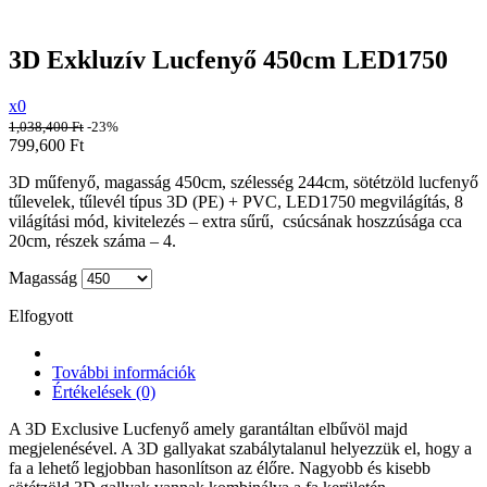
3D Exkluzív Lucfenyő 450cm LED1750
x0
1,038,400
Ft
-23%
799,600
Ft
3D műfenyő, magasság 450cm, szélesség 244cm, sötétzöld lucfenyő
tűlevelek, tűlevél típus 3D (PE) + PVC, LED1750 megvilágítás, 8
világítási mód, kivitelezés – extra sűrű, csúcsának hoszzúsága cca
20cm, részek száma – 4.
Magasság
Elfogyott
További információk
Értékelések (0)
A 3D Exclusive Lucfenyő amely garantáltan elbűvöl majd
megjelenésével. A 3D gallyakat szabálytalanul helyezzük el, hogy a
fa a lehető legjobban hasonlítson az élőre. Nagyobb és kisebb