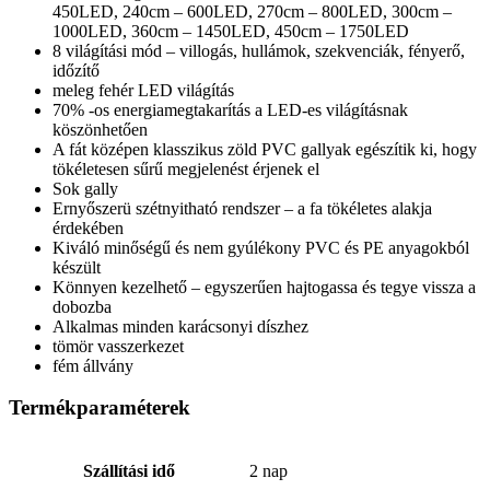
450LED, 240cm – 600LED, 270cm – 800LED, 300cm –
1000LED, 360cm – 1450LED, 450cm – 1750LED
8 világítási mód – villogás, hullámok, szekvenciák, fényerő,
időzítő
meleg fehér LED világítás
70% -os energiamegtakarítás a LED-es világításnak
köszönhetően
A fát középen klasszikus zöld PVC gallyak egészítik ki, hogy
tökéletesen sűrű megjelenést érjenek el
Sok gally
Ernyőszerü szétnyitható rendszer – a fa tökéletes alakja
érdekében
Kiváló minőségű és nem gyúlékony PVC és PE ​​anyagokból
készült
Könnyen kezelhető – egyszerűen hajtogassa és tegye vissza a
dobozba
Alkalmas minden karácsonyi díszhez
tömör vasszerkezet
fém állvány
Termékparaméterek
Szállítási idő
2 nap