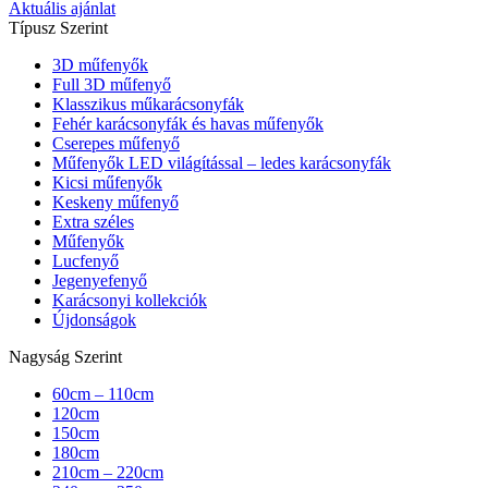
Aktuális ajánlat
Típusz Szerint
3D műfenyők
Full 3D műfenyő
Klasszikus műkarácsonyfák
Fehér karácsonyfák és havas műfenyők
Cserepes műfenyő
Műfenyők LED világítással – ledes karácsonyfák
Kicsi műfenyők
Keskeny műfenyő
Extra széles
Műfenyők
Lucfenyő
Jegenyefenyő
Karácsonyi kollekciók
Újdonságok
Nagyság Szerint
60cm – 110cm
120cm
150cm
180cm
210cm – 220cm