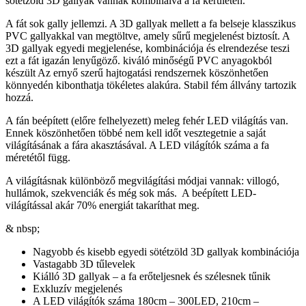
sötétzöld 3D gallyak vannak kombinálva a fa kerületén.
A fát sok gally jellemzi. A 3D gallyak mellett a fa belseje klasszikus
PVC gallyakkal van megtöltve, amely sűrű megjelenést biztosít. A
3D gallyak egyedi megjelenése, kombinációja és elrendezése teszi
ezt a fát igazán lenyűgöző. kiváló minőségű PVC anyagokból
készült Az ernyő szerű hajtogatási rendszernek köszönhetően
könnyedén kibonthatja tökéletes alakúra. Stabil fém állvány tartozik
hozzá.
A fán beépített (előre felhelyezett) meleg fehér LED világítás van.
Ennek köszönhetően többé nem kell időt vesztegetnie a saját
világításának a fára akasztásával. A LED világítók száma a fa
méretétől függ.
A világításnak különböző megvilágítási módjai vannak: villogó,
hullámok, szekvenciák és még sok más. A beépített LED-
világítással akár 70% energiát takaríthat meg.
& nbsp;
Nagyobb és kisebb egyedi sötétzöld 3D gallyak kombinációja
Vastagabb 3D tűlevelek
Kiálló 3D gallyak – a fa erőteljesnek és szélesnek tűnik
Exkluzív megjelenés
A LED világítók száma 180cm – 300LED, 210cm –