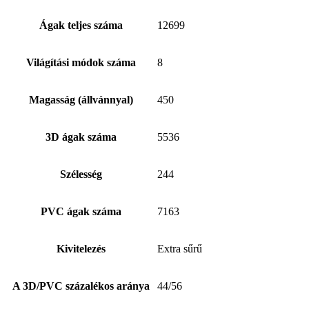
Ágak teljes száma
12699
Világítási módok száma
8
Magasság (állvánnyal)
450
3D ágak száma
5536
Szélesség
244
PVC ágak száma
7163
Kivitelezés
Extra sűrű
A 3D/PVC százalékos aránya
44/56