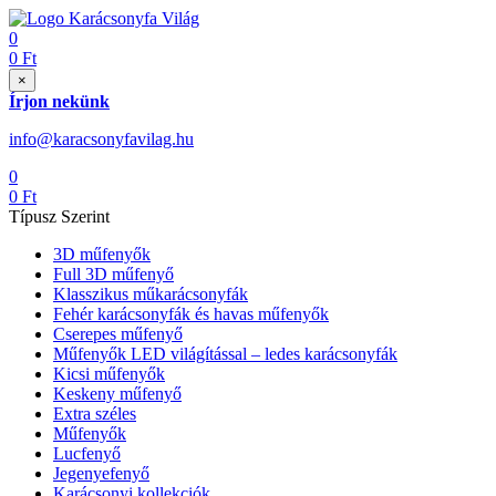
0
0
Ft
×
Írjon nekünk
info@karacsonyfavilag.hu
0
0
Ft
Típusz Szerint
3D műfenyők
Full 3D műfenyő
Klasszikus műkarácsonyfák
Fehér karácsonyfák és havas műfenyők
Cserepes műfenyő
Műfenyők LED világítással – ledes karácsonyfák
Kicsi műfenyők
Keskeny műfenyő
Extra széles
Műfenyők
Lucfenyő
Jegenyefenyő
Karácsonyi kollekciók