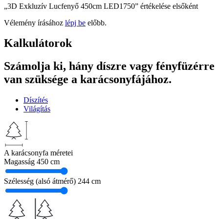
„3D Exkluzív Lucfenyő 450cm LED1750” értékelése elsőként
Vélemény írásához
lépj be
előbb.
Kalkulátorok
Számolja ki, hány díszre vagy fényfüzérre
van szüksége a karácsonyfájához.
Díszítés
Világítás
A karácsonyfa méretei
Magasság
450 cm
Szélesség (alsó átmérő)
244 cm