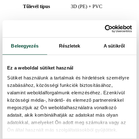
Tűlevél típus
3D (PE) + PVC
Kinyitás típusa
snap tree
A csúcs hosszúsága
20cm
Beleegyezés
Részletek
A sütikről
Súly (netto)
88,9
Ez a weboldal sütiket használ
Alkotóelemek száma
4
Sütiket használunk a tartalmak és hirdetések személyre
szabásához, közösségi funkciók biztosításához,
Súly (brutto)
109
valamint weboldalforgalmunk elemzéséhez. Ezenkívül
közösségi média-, hirdető- és elemező partnereinkkel
Állvány (a csomag tartalmazza)
Fém
megosztjuk az Ön weboldalhasználatra vonatkozó
adatait, akik kombinálhatják az adatokat más olyan
adatokkal, amelyeket Ön adott meg számukra vagy az
Csomag 1
138x41x38
Ön által használt más szolgáltatásokból gyűjtöttek.