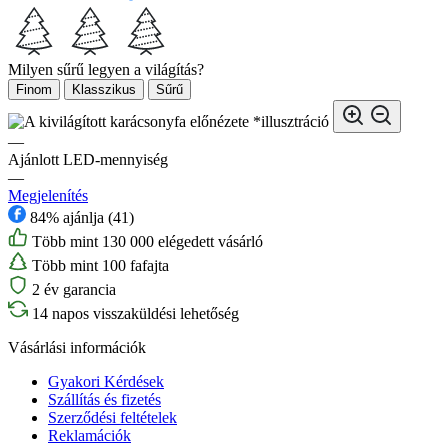
Milyen sűrű legyen a világítás?
Finom
Klasszikus
Sűrű
*illusztráció
—
Ajánlott LED-mennyiség
—
Megjelenítés
84% ajánlja (41)
Több mint 130 000 elégedett vásárló
Több mint 100 fafajta
2 év garancia
14 napos visszaküldési lehetőség
Vásárlási információk
Gyakori Kérdések
Szállítás és fizetés
Szerződési feltételek
Reklamációk