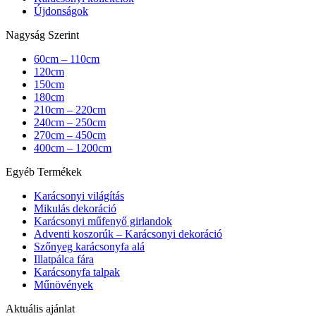
Újdonságok
Nagyság Szerint
60cm – 110cm
120cm
150cm
180cm
210cm – 220cm
240cm – 250cm
270cm – 450cm
400cm – 1200cm
Egyéb Termékek
Karácsonyi világítás
Mikulás dekoráció
Karácsonyi műfenyő girlandok
Adventi koszorúk – Karácsonyi dekoráció
Szőnyeg karácsonyfa alá
Illatpálca fára
Karácsonyfa talpak
Műnövények
Aktuális ajánlat