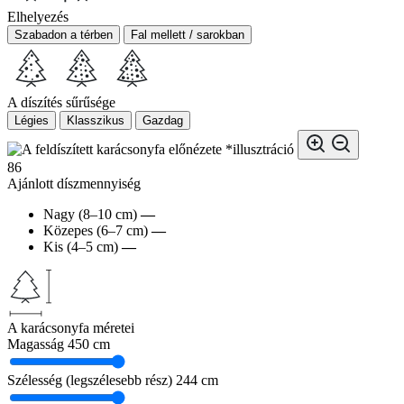
Elhelyezés
Szabadon a térben
Fal mellett / sarokban
A díszítés sűrűsége
Légies
Klasszikus
Gazdag
*illusztráció
86
Ajánlott díszmennyiség
Nagy (8–10 cm)
—
Közepes (6–7 cm)
—
Kis (4–5 cm)
—
A karácsonyfa méretei
Magasság
450 cm
Szélesség (legszélesebb rész)
244 cm