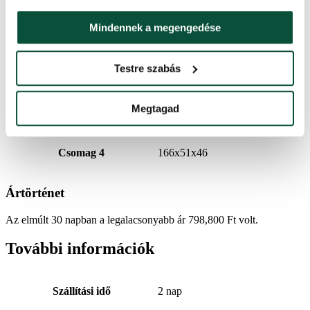
LED izzók mennyisége
1750
Mindennek a megengedése
Csomag 2
138x41x38
Testre szabás
LED szín
Meleg fehér
Megtagad
Csomag 3
183x48x41
Csomag 4
166x51x46
Ártörténet
Az elmúlt 30 napban a legalacsonyabb ár
798,800
Ft
volt.
További információk
Szállítási idő
2 nap