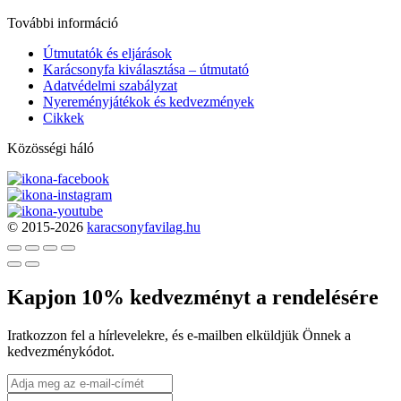
További információ
Útmutatók és eljárások
Karácsonyfa kiválasztása – útmutató
Adatvédelmi szabályzat
Nyereményjátékok és kedvezmények
Cikkek
Közösségi háló
© 2015-2026
karacsonyfavilag.hu
Kapjon 10% kedvezményt a rendelésére
Iratkozzon fel a hírlevelekre, és e-mailben elküldjük Önnek a
kedvezménykódot.