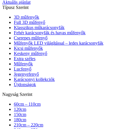
Aktuális ajánlat
Típusz Szerint
3D műfenyők
Full 3D műfenyő
Klasszikus műkarácsonyfák
Fehér karácsonyfák és havas műfenyők
Cserepes műfenyő
Műfenyők LED világítással – ledes karácsonyfák
Kicsi műfenyők
Keskeny műfenyő
Extra széles
Műfenyők
Lucfenyő
Jegenyefenyő
Karácsonyi kollekciók
Újdonságok
Nagyság Szerint
60cm – 110cm
120cm
150cm
180cm
210cm – 220cm