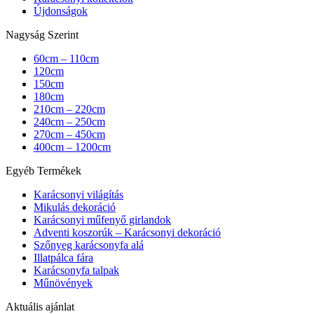
Újdonságok
Nagyság Szerint
60cm – 110cm
120cm
150cm
180cm
210cm – 220cm
240cm – 250cm
270cm – 450cm
400cm – 1200cm
Egyéb Termékek
Karácsonyi világítás
Mikulás dekoráció
Karácsonyi műfenyő girlandok
Adventi koszorúk – Karácsonyi dekoráció
Szőnyeg karácsonyfa alá
Illatpálca fára
Karácsonyfa talpak
Műnövények
Aktuális ajánlat