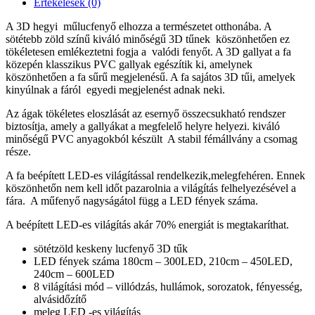
Értékelések (0)
A 3D hegyi műlucfenyő elhozza a természetet otthonába. A
sötétebb zöld színű kiváló minőségű 3D tűnek köszönhetően ez
tökéletesen emlékeztetni fogja a valódi fenyőt. A 3D gallyat a fa
közepén klasszikus PVC gallyak egészítik ki, amelynek
köszönhetően a fa sűrű megjelenésű. A fa sajátos 3D tűi, amelyek
kinyúlnak a fáról egyedi megjelenést adnak neki.
Az ágak tökéletes eloszlását az esernyő összecsukható rendszer
biztosítja, amely a gallyákat a megfelelő helyre helyezi. kiváló
minőségű PVC anyagokból készült A stabil fémállvány a csomag
része.
A fa beépített LED-es világítással rendelkezik,melegfehéren. Ennek
köszönhetőn nem kell időt pazarolnia a világítás felhelyezésével a
fára. A műfenyő nagyságátol függ a LED fények száma.
A beépített LED-es világítás akár 70% energiát is megtakaríthat.
sötétzöld keskeny lucfenyő 3D tűk
LED fények száma 180cm – 300LED, 210cm – 450LED,
240cm – 600LED
8 világítási mód – villódzás, hullámok, sorozatok, fényesség,
alvásidőzítő
meleg LED -es világítás