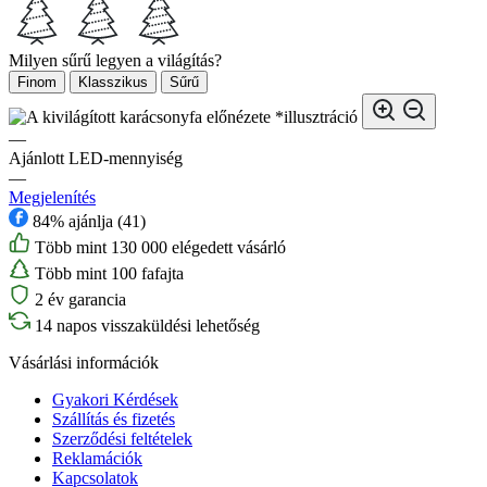
Milyen sűrű legyen a világítás?
Finom
Klasszikus
Sűrű
*illusztráció
—
Ajánlott LED-mennyiség
—
Megjelenítés
84% ajánlja (41)
Több mint 130 000 elégedett vásárló
Több mint 100 fafajta
2 év garancia
14 napos visszaküldési lehetőség
Vásárlási információk
Gyakori Kérdések
Szállítás és fizetés
Szerződési feltételek
Reklamációk
Kapcsolatok