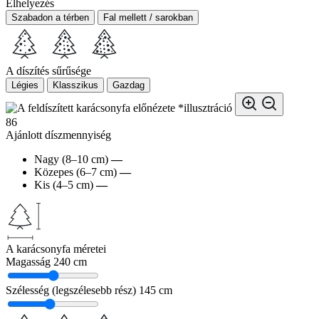
Elhelyezés
Szabadon a térben
Fal mellett / sarokban
A díszítés sűrűsége
Légies
Klasszikus
Gazdag
*illusztráció
86
Ajánlott díszmennyiség
Nagy (8–10 cm)
—
Közepes (6–7 cm)
—
Kis (4–5 cm)
—
A karácsonyfa méretei
Magasság
240 cm
Szélesség (legszélesebb rész)
145 cm