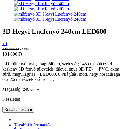
3D Hegyi Lucfenyő 240cm LED600
x0
240,000
Ft
-23%
184,800
Ft
3D műfenyő, magasság 240cm, szélesség 145 cm, sötétzöld
keskeny 3D fenyő tűlevelek, tűlevel típus 3D(PE) + PVC, extra
sűrű, megvilágítás – LED600, 8 világítási mód, hegy hoszzúsága
cca 20cm, részek száma – 3.
Magasság
Készleten
Kosárba teszem
További információk