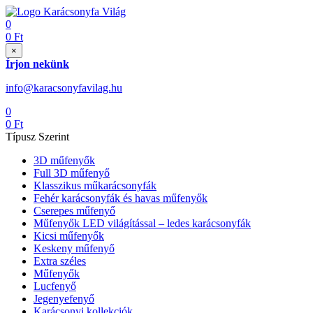
0
0
Ft
×
Írjon nekünk
info@karacsonyfavilag.hu
0
0
Ft
Típusz Szerint
3D műfenyők
Full 3D műfenyő
Klasszikus műkarácsonyfák
Fehér karácsonyfák és havas műfenyők
Cserepes műfenyő
Műfenyők LED világítással – ledes karácsonyfák
Kicsi műfenyők
Keskeny műfenyő
Extra széles
Műfenyők
Lucfenyő
Jegenyefenyő
Karácsonyi kollekciók