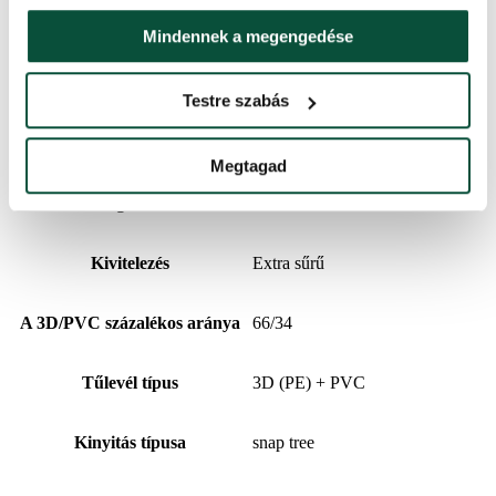
Magasság (állvánnyal)
240 cm
Mindennek a megengedése
3D ágak száma
2628
Testre szabás
Szélesség
145 cm
Megtagad
PVC ágak száma
1333
Kivitelezés
Extra sűrű
A 3D/PVC százalékos aránya
66/34
Tűlevél típus
3D (PE) + PVC
Kinyitás típusa
snap tree