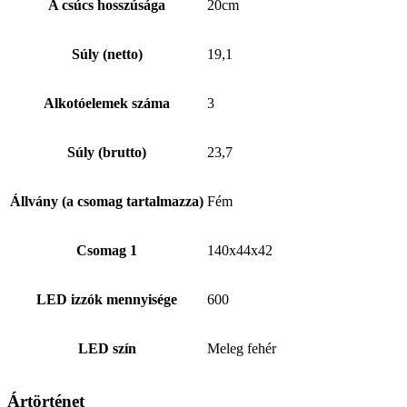
A csúcs hosszúsága
20cm
Súly (netto)
19,1
Alkotóelemek száma
3
Súly (brutto)
23,7
Állvány (a csomag tartalmazza)
Fém
Csomag 1
140x44x42
LED izzók mennyisége
600
LED szín
Meleg fehér
Ártörténet