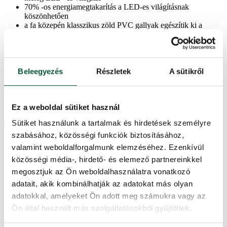
70% -os energiamegtakarítás a LED-es világításnak
köszönhetően
a fa közepén klasszikus zöld PVC gallyak egészítik ki a
tökéletesen sűrű megjelenést
nagy számú gally
esernyő összecsukható rendszer – a fa tökéletes formájához
A műfenyő kiváló minőségű PE és PVC anyagokból készült.
könnyű kezelhetőség – egyszerűen összehajtja és
Beleegyezés
Részletek
A sütikről
visszahelyezi a dobozba
minden karácsonyi dekorációhoz alkalmas
tömör vasszerkezet
fém állvány
Ez a weboldal sütiket használ
Sütiket használunk a tartalmak és hirdetések személyre
Termékparaméterek
szabásához, közösségi funkciók biztosításához,
valamint weboldalforgalmunk elemzéséhez. Ezenkívül
Szállítási idő
2 nap
közösségi média-, hirdető- és elemező partnereinkkel
megosztjuk az Ön weboldalhasználatra vonatkozó
Ágak teljes száma
3961
adatait, akik kombinálhatják az adatokat más olyan
adatokkal, amelyeket Ön adott meg számukra vagy az
Ön által használt más szolgáltatásokból gyűjtöttek.
Világítási módok száma
8