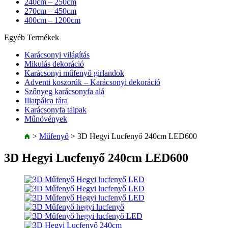
240cm – 250cm
270cm – 450cm
400cm – 1200cm
Egyéb Termékek
Karácsonyi világítás
Mikulás dekoráció
Karácsonyi műfenyő girlandok
Adventi koszorúk – Karácsonyi dekoráció
Szőnyeg karácsonyfa alá
Illatpálca fára
Karácsonyfa talpak
Műnövények
>
Műfenyő
>
3D Hegyi Lucfenyő 240cm LED600
3D Hegyi Lucfenyő 240cm LED600