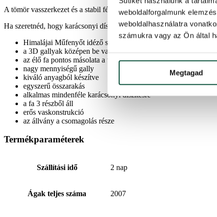
Sütiket használunk a tartal
A tömör vasszerkezet és a stabil fémállvány nem kérdéses. Ezzel a fáv
weboldalforgalmunk elemzésé
weboldalhasználatra vonatko
Ha szeretnéd, hogy karácsonyi díszítésed tökéletesen össze legyen ha
számukra vagy az Ön által ha
Himalájai Műfenyőt idéző sötét 3D tűlevelek
a 3D gallyak középen be vannak sűrítve PVC ágakkal a sűrű me
az élő fa pontos másolata a természet által inspirálva
nagy mennyiségű gally
Megtagad
kiváló anyagból készítve
egyszerű összarakás
alkalmas mindenféle karácsonyi díszítésre
a fa 3 részből áll
erős vaskonstrukció
az állvány a csomagolás része
Termékparaméterek
Szállítási idő
2 nap
Ágak teljes száma
2007