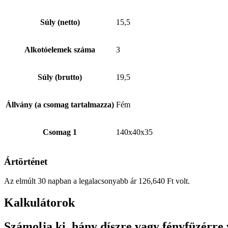
Súly (netto)
15,5
Alkotóelemek száma
3
Súly (brutto)
19,5
Állvány (a csomag tartalmazza)
Fém
Csomag 1
140x40x35
Ártörténet
Az elmúlt 30 napban a legalacsonyabb ár
126,640
Ft
volt.
Kalkulátorok
Számolja ki, hány díszre vagy fényfüzérre