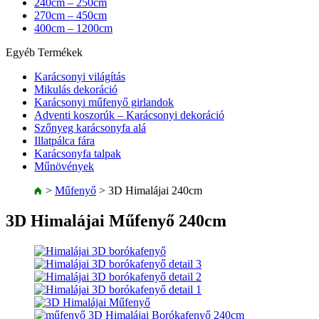
240cm – 250cm
270cm – 450cm
400cm – 1200cm
Egyéb Termékek
Karácsonyi világítás
Mikulás dekoráció
Karácsonyi műfenyő girlandok
Adventi koszorúk – Karácsonyi dekoráció
Szőnyeg karácsonyfa alá
Illatpálca fára
Karácsonyfa talpak
Műnövények
>
Műfenyő
>
3D Himalájai 240cm
3D Himalájai Műfenyő 240cm