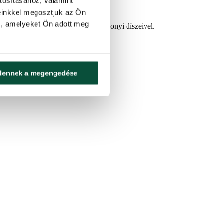
tosításához, valamint
einkkel megosztjuk az Ön
l, amelyeket Ön adott meg
karácsonyi kollekció
hasonló karácsonyi díszeivel.
dennek a megengedése