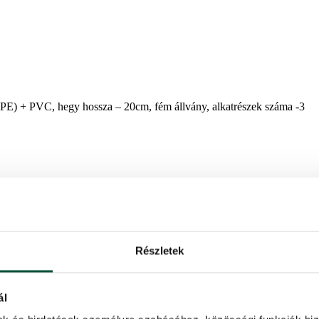
E) + PVC, hegy hossza – 20cm, fém állvány, alkatrészek száma -3
Részletek
ld árnyalatúak. Ezt az exkluzív 3D tűt a valódi fenyőtűk öntéséből sz
ználják, amelynek köszönhetően évtizedek óta képes kiszolgálni Önt. 
ál