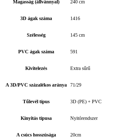
Magasság (állvánnyal)
240 cm
3D ágak száma
1416
Szélesség
145 cm
PVC ágak száma
591
Kivitelezés
Extra sűrű
A 3D/PVC százalékos aránya
71/29
Tűlevél típus
3D (PE) + PVC
Kinyitás típusa
Nyitórendszer
A csúcs hosszúsága
20cm