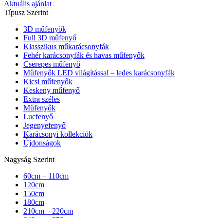
Aktuális ajánlat
Típusz Szerint
3D műfenyők
Full 3D műfenyő
Klasszikus műkarácsonyfák
Fehér karácsonyfák és havas műfenyők
Cserepes műfenyő
Műfenyők LED világítással – ledes karácsonyfák
Kicsi műfenyők
Keskeny műfenyő
Extra széles
Műfenyők
Lucfenyő
Jegenyefenyő
Karácsonyi kollekciók
Újdonságok
Nagyság Szerint
60cm – 110cm
120cm
150cm
180cm
210cm – 220cm