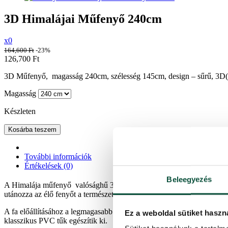
3D Himalájai Műfenyő 240cm
x0
164,600
Ft
-23%
126,700
Ft
3D Műfenyő, magasság 240cm, szélesség 145cm, design – sűrű, 3D(P
Magasság
Készleten
Kosárba teszem
További információk
Értékelések (0)
Beleegyezés
A Himalája műfenyő valósághű 3D tűkkel rendelkezik, amelyek sötét zö
utánozza az élő fenyőt a természetben.
A fa előállításához a legmagasabb minőségű PE és PVC anyagokat has
Ez a weboldal sütiket haszn
klasszikus PVC tűk egészítik ki.