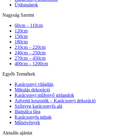
Újdonságok
Nagyság Szerint
60cm – 110cm
120cm
150cm
180cm
210cm – 220cm
240cm – 250cm
270cm – 450cm
400cm – 1200cm
Egyéb Termékek
Karácsonyi világítás
Mikulás dekoráció
Karácsonyi műfenyő girlandok
Adventi koszorúk – Karácsonyi dekoráció
Szőnyeg karácsonyfa alá
Illatpálca fára
Karácsonyfa talpak
Műnövények
Aktuális ajánlat