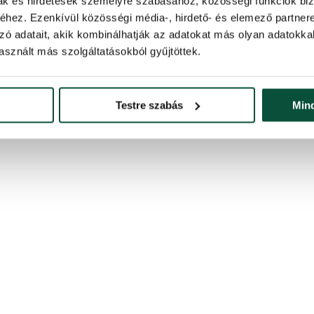
mak és hirdetések személyre szabásához, közösségi funkciók biz
al senki sem fogja elhinni, hogy nem él.
hez. Ezenkívül közösségi média-, hirdető- és elemező partner
zó adatait, akik kombinálhatják az adatokat más olyan adatokka
ngolva, ezt a terméket is kombinálhatod a
3D-s Himalájai Borókafenyő 
sznált más szolgáltatásokból gyűjtöttek.
gjelenés kedvéjért
Testre szabás
Min