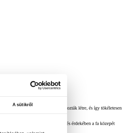
A sütikről
ármazó legújabb technológiákkal hozták létre, és így tökéletesen
A teljesebb és bolyhosabb megjelenés érdekében a fa közepét