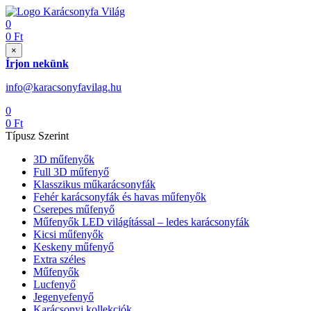
0
0
Ft
×
Írjon nekünk
info@karacsonyfavilag.hu
0
0
Ft
Típusz Szerint
3D műfenyők
Full 3D műfenyő
Klasszikus műkarácsonyfák
Fehér karácsonyfák és havas műfenyők
Cserepes műfenyő
Műfenyők LED világítással – ledes karácsonyfák
Kicsi műfenyők
Keskeny műfenyő
Extra széles
Műfenyők
Lucfenyő
Jegenyefenyő
Karácsonyi kollekciók