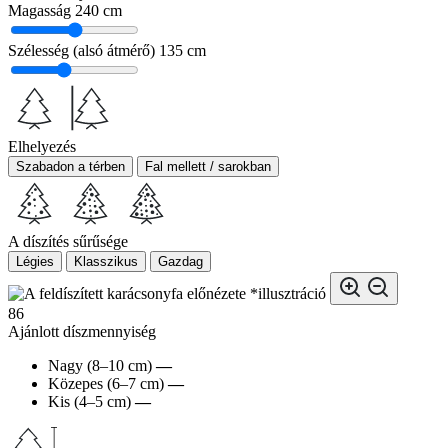
Magasság
240 cm
Szélesség (alsó átmérő)
135 cm
Elhelyezés
Szabadon a térben
Fal mellett / sarokban
A díszítés sűrűsége
Légies
Klasszikus
Gazdag
*illusztráció
86
Ajánlott díszmennyiség
Nagy (8–10 cm)
—
Közepes (6–7 cm)
—
Kis (4–5 cm)
—