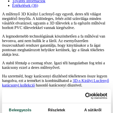
További információk
Értékelések (36)
A műfenyő 3D Királyi Lucfenyő egy egyedi, deres téli világot
megidéző fenyőfa. A különleges, fehér-zöld színvilága minden
vásárlót elvarázsol, ugyanis a 3D tűlevelek a fa egészén műhóval
borított PVC tűlevelekkel vannak kiegészítve.
A legmodernebb technológiának köszönhetően a fa műhóval van
bevonva, ami nem hullik le a fáról. Az esernyőszerűen
összecsukható rendszer garantálja, hogy kinyitásakor a fa ágai
pontosan meghatározott helyükre kerülnek, így a fának tökéletes
alakja lesz.
A stabil fémtalp a csomag része. Igazi téli hangulatban fog telni a
karácsony ezzel a deres műfenyővel.
Ha szeretnéd, hogy karácsonyi díszítésed tökéletesen össze legyen
hangolva, ezt a terméket is kombinálhatod a
3D-s Királyi Lucfenyő
karácsonyi kollekció
hasonló karácsonyi díszeivel.
deres zöld ágak
valósághű, hóval borított kivitelezés
nagy mennyiségű, sűrű gallyak, amelyek nagyon élethű hatást
keltenek
Beleegyezés
Részletek
A sütikről
A műfenyő kiváló minőségű PE és PVC anyagokból készült.