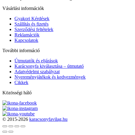
Vásárlási információk
Gyakori Kérdések
Szállítás és fizetés
Szerződési feltételek
Reklamációk
Kapcsolatok
További információ
Útmutatók és eljárások
Karácsonyfa kiválasztása – útmutató
Adatvédelmi szabályzat
Nyereményjátékok és kedvezmények
Cikkek
Közösségi háló
© 2015-2026
karacsonyfavilag.hu