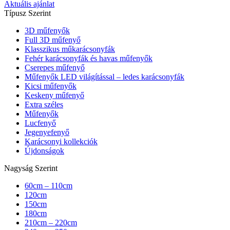
Aktuális ajánlat
Típusz Szerint
3D műfenyők
Full 3D műfenyő
Klasszikus műkarácsonyfák
Fehér karácsonyfák és havas műfenyők
Cserepes műfenyő
Műfenyők LED világítással – ledes karácsonyfák
Kicsi műfenyők
Keskeny műfenyő
Extra széles
Műfenyők
Lucfenyő
Jegenyefenyő
Karácsonyi kollekciók
Újdonságok
Nagyság Szerint
60cm – 110cm
120cm
150cm
180cm
210cm – 220cm