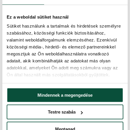
egyszerűen összeszerelhető
a fa 3 részből áll
minden karácsonyi dekorációhoz alkalmas
Ez a weboldal sütiket használ
stabil fém állvány a csomag része
Sütiket használunk a tartalmak és hirdetések személyre
Termékparaméterek
szabásához, közösségi funkciók biztosításához,
valamint weboldalforgalmunk elemzéséhez. Ezenkívül
közösségi média-, hirdető- és elemező partnereinkkel
Szállítási idő
2 nap
megosztjuk az Ön weboldalhasználatra vonatkozó
adatait, akik kombinálhatják az adatokat más olyan
Ágak teljes száma
3152
adatokkal, amelyeket Ön adott meg számukra vagy az
Ön által használt más szolgáltatásokból gyűjtöttek.
Magasság (állvánnyal)
240 cm
3D ágak száma
1235
Mindennek a megengedése
Szélesség
135 cm
Testre szabás
PVC ágak száma
1917
Megtagad