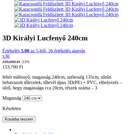
3D Királyi Lucfenyő 240cm
Értékelés
5.00
az 5-ből,
36
értékelés alapján
x36
199,600
Ft
-23%
153,700
Ft
fehér műfenyő, magasság 240cm, szélesség 135cm, sűrűn
behavazott tűlevelek, tűlevél típus 3D(PE) + PVC, elhelyezés –
sűrű, hegy magassága cca 20cm, részek száma – 3
Magasság
Készleten
Kosárba teszem