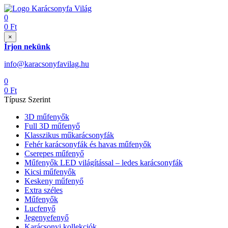
0
0
Ft
×
Írjon nekünk
info@karacsonyfavilag.hu
0
0
Ft
Típusz Szerint
3D műfenyők
Full 3D műfenyő
Klasszikus műkarácsonyfák
Fehér karácsonyfák és havas műfenyők
Cserepes műfenyő
Műfenyők LED világítással – ledes karácsonyfák
Kicsi műfenyők
Keskeny műfenyő
Extra széles
Műfenyők
Lucfenyő
Jegenyefenyő
Karácsonyi kollekciók