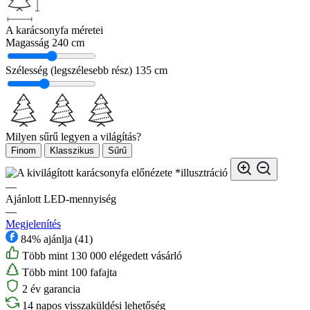
A karácsonyfa méretei
Magasság
240 cm
Szélesség (legszélesebb rész)
135 cm
Milyen sűrű legyen a világítás?
Finom
Klasszikus
Sűrű
*illusztráció
—
Ajánlott LED-mennyiség
—
Megjelenítés
84% ajánlja (41)
Több mint 130 000 elégedett vásárló
Több mint 100 fafajta
2 év garancia
14 napos visszaküldési lehetőség