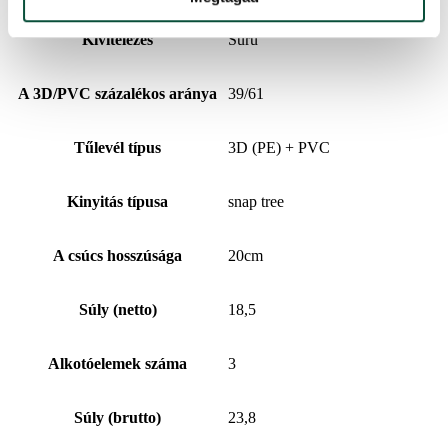
Kivitelezés
Sűrű
A 3D/PVC százalékos aránya
39/61
Tűlevél típus
3D (PE) + PVC
Kinyitás típusa
snap tree
A csúcs hosszúsága
20cm
Súly (netto)
18,5
Alkotóelemek száma
3
Súly (brutto)
23,8