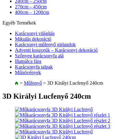
240cm – 250cm
270cm – 450cm
400cm – 1200cm
Egyéb Termékek
Karácsonyi világítás
Mikulás dekoráció
Karácsonyi műfenyő girlandok
Adventi koszorúk – Karácsonyi dekoráció
Szőnyeg karácsonyfa alá
Illatpálca fára
Karácsonyfa talpak
Műnövények
>
Műfenyő
>
3D Királyi Lucfenyő 240cm
3D Királyi Lucfenyő 240cm