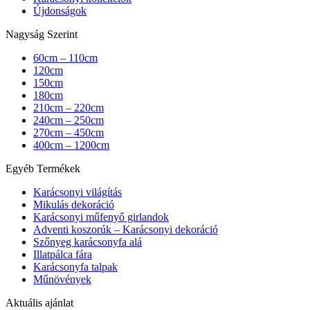
Újdonságok
Nagyság Szerint
60cm – 110cm
120cm
150cm
180cm
210cm – 220cm
240cm – 250cm
270cm – 450cm
400cm – 1200cm
Egyéb Termékek
Karácsonyi világítás
Mikulás dekoráció
Karácsonyi műfenyő girlandok
Adventi koszorúk – Karácsonyi dekoráció
Szőnyeg karácsonyfa alá
Illatpálca fára
Karácsonyfa talpak
Műnövények
Aktuális ajánlat