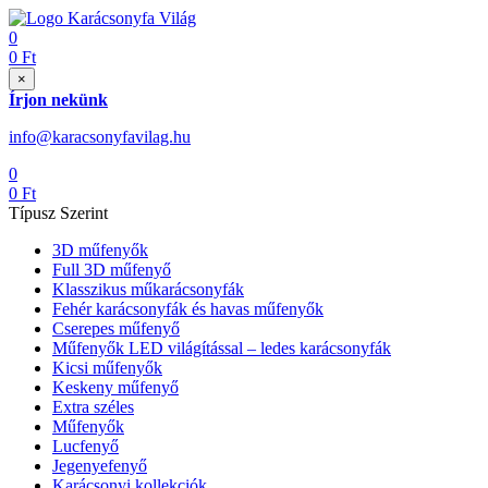
0
0
Ft
×
Írjon nekünk
info@karacsonyfavilag.hu
0
0
Ft
Típusz Szerint
3D műfenyők
Full 3D műfenyő
Klasszikus műkarácsonyfák
Fehér karácsonyfák és havas műfenyők
Cserepes műfenyő
Műfenyők LED világítással – ledes karácsonyfák
Kicsi műfenyők
Keskeny műfenyő
Extra széles
Műfenyők
Lucfenyő
Jegenyefenyő
Karácsonyi kollekciók