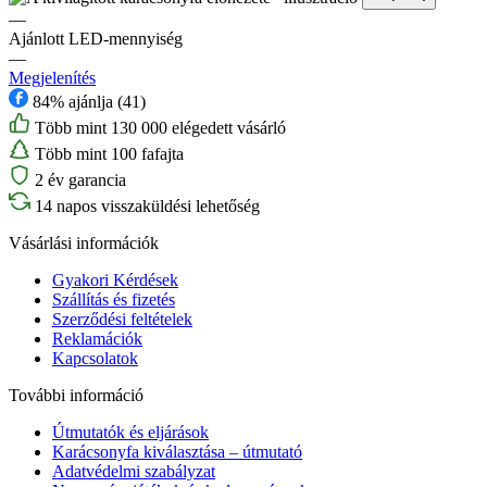
—
Ajánlott LED-mennyiség
—
Megjelenítés
84% ajánlja (41)
Több mint 130 000 elégedett vásárló
Több mint 100 fafajta
2 év garancia
14 napos visszaküldési lehetőség
Vásárlási információk
Gyakori Kérdések
Szállítás és fizetés
Szerződési feltételek
Reklamációk
Kapcsolatok
További információ
Útmutatók és eljárások
Karácsonyfa kiválasztása – útmutató
Adatvédelmi szabályzat