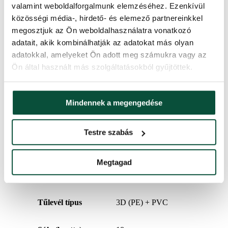
valamint weboldalforgalmunk elemzéséhez. Ezenkívül
3D ágak száma
2856
közösségi média-, hirdető- és elemező partnereinkkel
megosztjuk az Ön weboldalhasználatra vonatkozó
PVC ágak száma
1626
adatait, akik kombinálhatják az adatokat más olyan
adatokkal, amelyeket Ön adott meg számukra vagy az
Magasság (állvánnyal)
240 cm
Ön által használt más szolgáltatásokból gyűjtöttek.
A 3D/PVC százalékos aránya
64/36
Mindennek a megengedése
Szélesség
152 cm
Testre szabás
Kinyitás típusa
snap tree
Megtagad
Súly (netto)
16,2
Tűlevél típus
3D (PE) + PVC