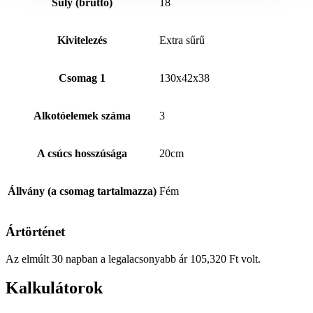
Súly (brutto)
18
Kivitelezés
Extra sűrű
Csomag 1
130x42x38
Alkotóelemek száma
3
A csúcs hosszúsága
20cm
Állvány (a csomag tartalmazza)
Fém
Ártörténet
Az elmúlt 30 napban a legalacsonyabb ár
105,320
Ft
volt.
Kalkulátorok