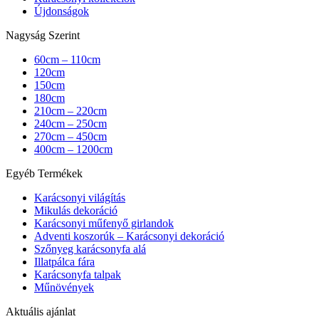
Újdonságok
Nagyság Szerint
60cm – 110cm
120cm
150cm
180cm
210cm – 220cm
240cm – 250cm
270cm – 450cm
400cm – 1200cm
Egyéb Termékek
Karácsonyi világítás
Mikulás dekoráció
Karácsonyi műfenyő girlandok
Adventi koszorúk – Karácsonyi dekoráció
Szőnyeg karácsonyfa alá
Illatpálca fára
Karácsonyfa talpak
Műnövények
Aktuális ajánlat