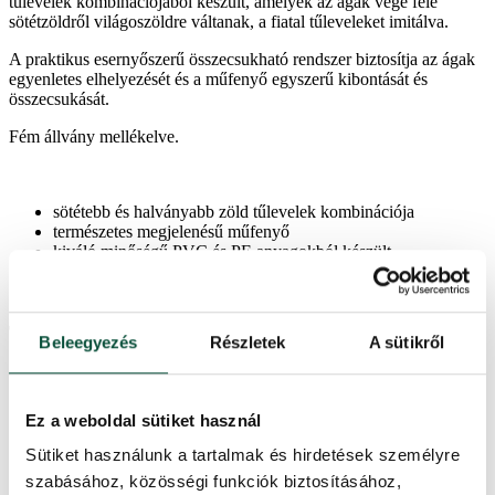
tűlevelek kombinációjából készült, amelyek az ágak vége felé
sötétzöldről világoszöldre váltanak, a fiatal tűleveleket imitálva.
A praktikus esernyőszerű összecsukható rendszer biztosítja az ágak
egyenletes elhelyezését és a műfenyő egyszerű kibontását és
összecsukását.
Fém állvány mellékelve.
sötétebb és halványabb zöld tűlevelek kombinációja
természetes megjelenésű műfenyő
kiváló minőségű PVC és PE anyagokból készült
esernyőszerű összecsukható rendszer – a tökéletes alakú fáért
fém állvány
Termékparaméterek
Beleegyezés
Részletek
A sütikről
Szállítási idő
2 nap
Ez a weboldal sütiket használ
Sütiket használunk a tartalmak és hirdetések személyre
Ágak teljes száma
4482
szabásához, közösségi funkciók biztosításához,