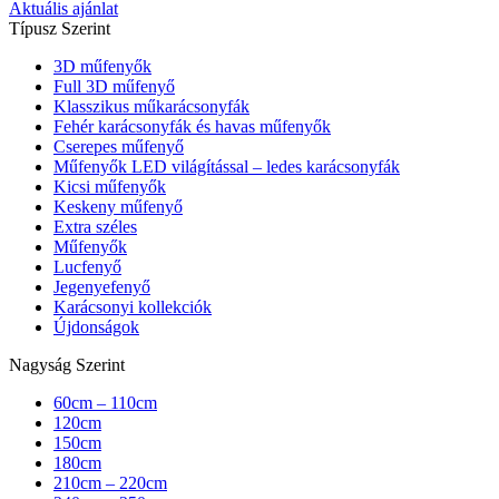
Aktuális ajánlat
Típusz Szerint
3D műfenyők
Full 3D műfenyő
Klasszikus műkarácsonyfák
Fehér karácsonyfák és havas műfenyők
Cserepes műfenyő
Műfenyők LED világítással – ledes karácsonyfák
Kicsi műfenyők
Keskeny műfenyő
Extra széles
Műfenyők
Lucfenyő
Jegenyefenyő
Karácsonyi kollekciók
Újdonságok
Nagyság Szerint
60cm – 110cm
120cm
150cm
180cm
210cm – 220cm