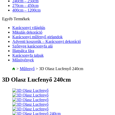
240cm – 250cm
270cm – 450cm
400cm – 1200cm
Egyéb Termékek
Karácsonyi világítás
Mikulás dekoráció
Karácsonyi műfenyő girlandok
Adventi koszorúk – Karácsonyi dekoráció
Szőnyeg karácsonyfa alá
Illatpálca fára
Karácsonyfa talpak
Műnövények
>
Műfenyő
>
3D Olasz Lucfenyő 240cm
3D Olasz Lucfenyő 240cm