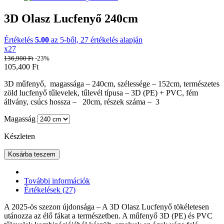
3D Olasz Lucfenyő 240cm
Értékelés
5.00
az 5-ből,
27
értékelés alapján
x27
136,900
Ft
-23%
105,400
Ft
3D műfenyő, magassága – 240cm, szélessége – 152cm, természetes
zöld lucfenyő tűlevelek, tűlevél típusa – 3D (PE) + PVC, fém
állvány, csúcs hossza – 20cm, részek száma – 3
Magasság
Készleten
Kosárba teszem
További információk
Értékelések (27)
A 2025-ös szezon újdonsága – A 3D Olasz Lucfenyő tökéletesen
utánozza az élő fákat a természetben. A műfenyő 3D (PE) és PVC