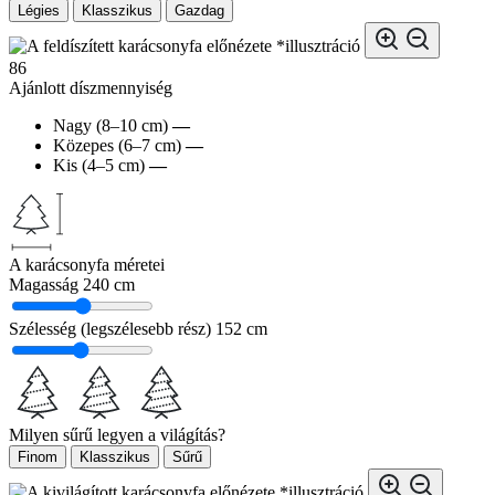
Légies
Klasszikus
Gazdag
*illusztráció
86
Ajánlott díszmennyiség
Nagy (8–10 cm)
—
Közepes (6–7 cm)
—
Kis (4–5 cm)
—
A karácsonyfa méretei
Magasság
240 cm
Szélesség (legszélesebb rész)
152 cm
Milyen sűrű legyen a világítás?
Finom
Klasszikus
Sűrű
*illusztráció