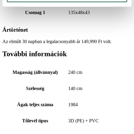
Csomag 1
135x48x43
Ártörténet
Az elmúlt 30 napban a legalacsonyabb ár
149,990
Ft
volt.
További információk
Magasság (állvánnyal)
240 cm
Szélesség
140 cm
Ágak teljes száma
1984
Tűlevél típus
3D (PE) + PVC