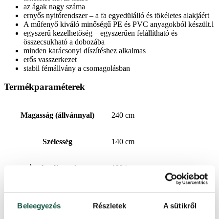
az ágak nagy száma
ernyős nyitórendszer – a fa egyedülálló és tökéletes alakjáért
A műfenyő kiváló minőségű PE és PVC anyagokból készült.l
egyszerű kezelhetőség – egyszerűen felállítható és
összecsukható a dobozába
minden karácsonyi díszítéshez alkalmas
erős vasszerkezet
stabil fémállvány a csomagolásban
Termékparaméterek
Magasság (állvánnyal)
240 cm
Szélesség
140 cm
Ágak teljes száma
1984
Tűlevél típus
3D (PE) + PVC
Beleegyezés
Részletek
A sütikről