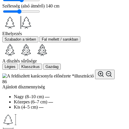
Szélesség (alsó átmérő)
140 cm
Elhelyezés
Szabadon a térben
Fal mellett / sarokban
A díszítés sűrűsége
Légies
Klasszikus
Gazdag
*illusztráció
86
Ajánlott díszmennyiség
Nagy (8–10 cm)
—
Közepes (6–7 cm)
—
Kis (4–5 cm)
—