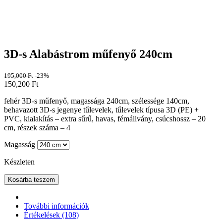
3D-s Alabástrom műfenyő 240cm
195,000
Ft
-23%
150,200
Ft
fehér 3D-s műfenyő, magassága 240cm, szélessége 140cm,
behavazott 3D-s jegenye tűlevelek, tűlevelek típusa 3D (PE) +
PVC, kialakítás – extra sűrű, havas, fémállvány, csúcshossz – 20
cm, részek száma – 4
Magasság
Készleten
Kosárba teszem
További információk
Értékelések (108)