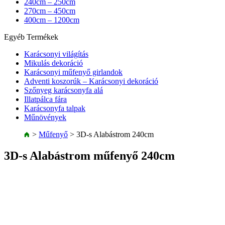
240cm – 250cm
270cm – 450cm
400cm – 1200cm
Egyéb Termékek
Karácsonyi világítás
Mikulás dekoráció
Karácsonyi műfenyő girlandok
Adventi koszorúk – Karácsonyi dekoráció
Szőnyeg karácsonyfa alá
Illatpálca fára
Karácsonyfa talpak
Műnövények
>
Műfenyő
>
3D-s Alabástrom 240cm
3D-s Alabástrom műfenyő 240cm