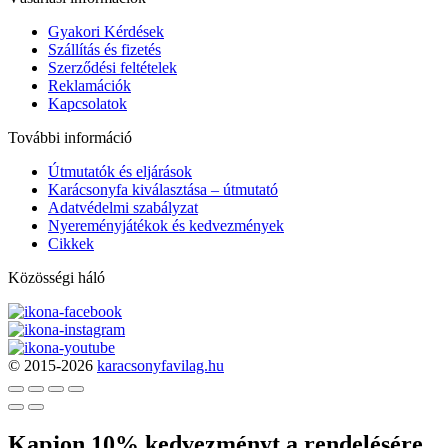
Gyakori Kérdések
Szállítás és fizetés
Szerződési feltételek
Reklamációk
Kapcsolatok
További információ
Útmutatók és eljárások
Karácsonyfa kiválasztása – útmutató
Adatvédelmi szabályzat
Nyereményjátékok és kedvezmények
Cikkek
Közösségi háló
© 2015-2026
karacsonyfavilag.hu
Kapjon 10% kedvezményt a rendelésére