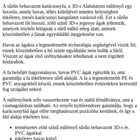
A sűrűn behavazott karácsonyfa, a 3D-s Alabástrom műfenyő egy
luxusfa, amely havas, télies külsőjével minden helyiségben
tökéletes, mesés karácsonyi hangulatot varázsol elő. Ezt a sűrűn
behavazott fát hosszú, zöld színű 3D-s jegenye ágak jellemzik,
amelyek enyhén lelógnak a sűrű műhó réteg alatt, aminek
köszönhetően a fának egyedülálló megjelenése van.
Havat az ágakra a legmodernebb technológia segítségével viszik fel,
ennek köszönhetően a hó szinte egyáltalán nem hullik a fáról.
Viszont az ágak első szétnyitásakor lehullanak a nem rögzített
hódarabok.
A fa belsőjét hagyományos, havas PVC ágak egészítik ki, ami
garantálja a fa tökéletesen sűrű alakját. A fa a legmodernebb PE és
PVC anyagokból készül, ennek köszönhetően évtizedeken keresztül
fog szolgálni neked.
A műfenyőnek erős vasszerkezete van és stabil fémállványa, ami a
csomagolásban található. Az ernyős nyitórendszer garantálja, hogy a
karácsonyfád ágai előre meghatározott pozícióba kerülnek, és így a
fád alakja tökéletes lesz.
természetes zöld színű műfenyő sűrűn behavazott 3D-s és
PVC ágakkal
tökéletes havas külső