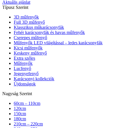
Aktuális ajánlat
Típusz Szerint
3D műfenyők
Full 3D műfenyő
Klasszikus műkarácsonyfák
Fehér karácsonyfák és havas műfenyők
Cserepes műfenyő
Műfenyők LED világítással – ledes karácsonyfák
Kicsi műfenyők
Keskeny műfenyő
Extra széles
Műfenyők
Lucfenyő
Jegenyefenyő
Karácsonyi kollekciók
Újdonságok
Nagyság Szerint
60cm – 110cm
120cm
150cm
180cm
210cm – 220cm