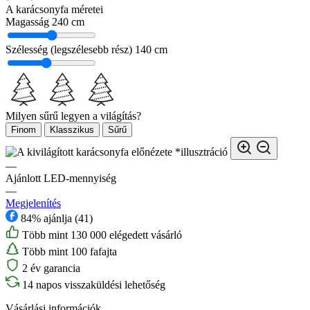
A karácsonyfa méretei
Magasság
240 cm
Szélesség (legszélesebb rész)
140 cm
Milyen sűrű legyen a világítás?
Finom
Klasszikus
Sűrű
*illusztráció
—
Ajánlott LED-mennyiség
—
Megjelenítés
84% ajánlja (41)
Több mint 130 000 elégedett vásárló
Több mint 100 fafajta
2 év garancia
14 napos visszaküldési lehetőség
Vásárlási információk