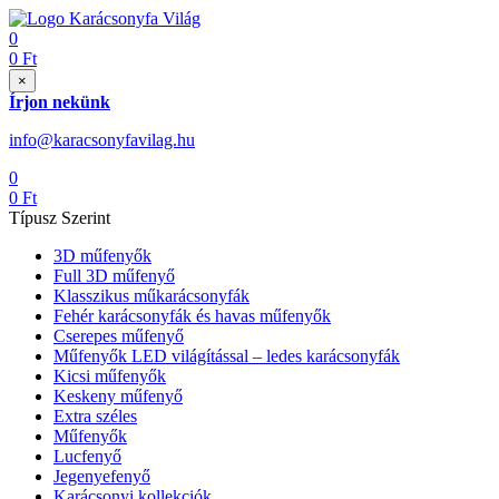
0
0
Ft
×
Írjon nekünk
info@karacsonyfavilag.hu
0
0
Ft
Típusz Szerint
3D műfenyők
Full 3D műfenyő
Klasszikus műkarácsonyfák
Fehér karácsonyfák és havas műfenyők
Cserepes műfenyő
Műfenyők LED világítással – ledes karácsonyfák
Kicsi műfenyők
Keskeny műfenyő
Extra széles
Műfenyők
Lucfenyő
Jegenyefenyő
Karácsonyi kollekciók