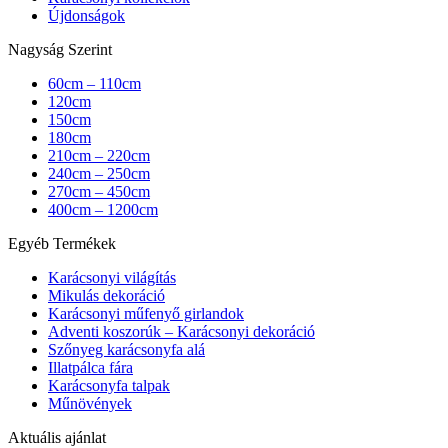
Újdonságok
Nagyság Szerint
60cm – 110cm
120cm
150cm
180cm
210cm – 220cm
240cm – 250cm
270cm – 450cm
400cm – 1200cm
Egyéb Termékek
Karácsonyi világítás
Mikulás dekoráció
Karácsonyi műfenyő girlandok
Adventi koszorúk – Karácsonyi dekoráció
Szőnyeg karácsonyfa alá
Illatpálca fára
Karácsonyfa talpak
Műnövények
Aktuális ajánlat