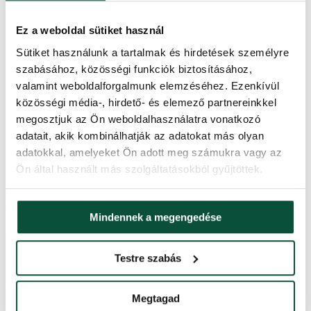
3D ágak száma
628
Ez a weboldal sütiket használ
Kivitelezés
Extra sűrű
Sütiket használunk a tartalmak és hirdetések személyre
szabásához, közösségi funkciók biztosításához,
PVC ágak száma
1356
valamint weboldalforgalmunk elemzéséhez. Ezenkívül
közösségi média-, hirdető- és elemező partnereinkkel
Állvány (a csomag tartalmazza)
Fém
megosztjuk az Ön weboldalhasználatra vonatkozó
adatait, akik kombinálhatják az adatokat más olyan
adatokkal, amelyeket Ön adott meg számukra vagy az
A 3D/PVC százalékos aránya
32/68
Ön által használt más szolgáltatásokból gyűjtöttek.
Kinyitás típusa
snap tree
Mindennek a megengedése
Szállítási idő
2 nap
Testre szabás
Súly (netto)
20
Megtagad
Súly (brutto)
22