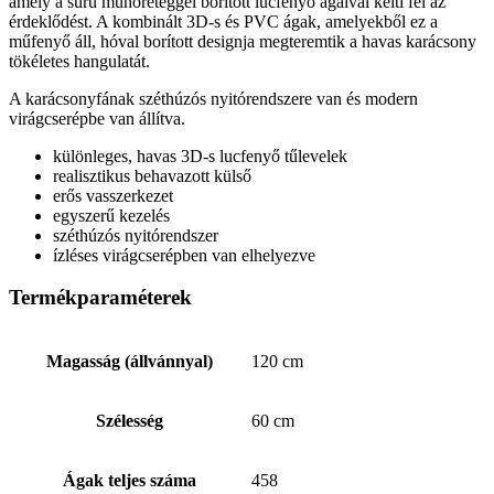
amely a sűrű műhóréteggel borított lucfenyő ágaival kelti fel az
érdeklődést. A kombinált 3D-s és PVC ágak, amelyekből ez a
műfenyő áll, hóval borított designja megteremtik a havas karácsony
tökéletes hangulatát.
A karácsonyfának széthúzós nyitórendszere van és modern
virágcserépbe van állítva.
különleges, havas 3D-s lucfenyő tűlevelek
realisztikus behavazott külső
erős vasszerkezet
egyszerű kezelés
széthúzós nyitórendszer
ízléses virágcserépben van elhelyezve
Termékparaméterek
Magasság (állvánnyal)
120 cm
Szélesség
60 cm
Ágak teljes száma
458