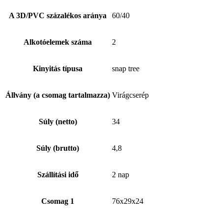
A 3D/PVC százalékos aránya
60/40
Alkotóelemek száma
2
Kinyitás típusa
snap tree
Állvány (a csomag tartalmazza)
Virágcserép
Súly (netto)
34
Súly (brutto)
4,8
Szállítási idő
2 nap
Csomag 1
76x29x24