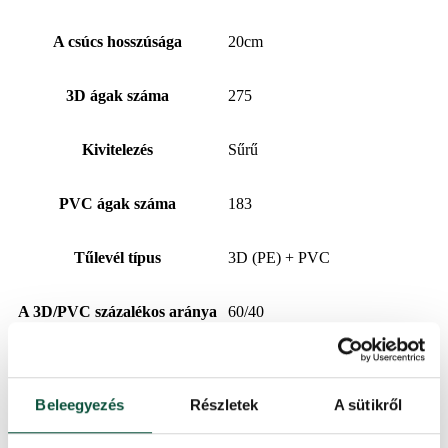
A csúcs hosszúsága
20cm
3D ágak száma
275
Kivitelezés
Sűrű
PVC ágak száma
183
Tűlevél típus
3D (PE) + PVC
A 3D/PVC százalékos aránya
60/40
Alkotóelemek száma
2
Beleegyezés
Részletek
A sütikről
Kinyitás típusa
snap tree