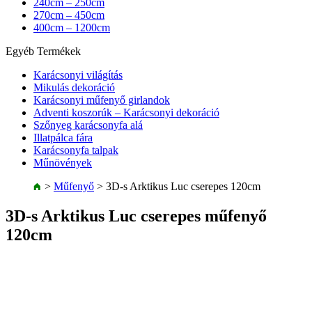
240cm – 250cm
270cm – 450cm
400cm – 1200cm
Egyéb Termékek
Karácsonyi világítás
Mikulás dekoráció
Karácsonyi műfenyő girlandok
Adventi koszorúk – Karácsonyi dekoráció
Szőnyeg karácsonyfa alá
Illatpálca fára
Karácsonyfa talpak
Műnövények
>
Műfenyő
>
3D-s Arktikus Luc cserepes 120cm
3D-s Arktikus Luc cserepes műfenyő
120cm