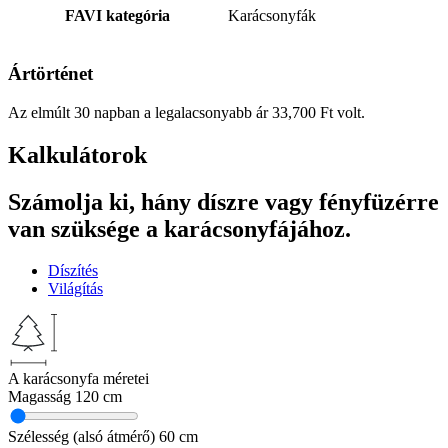
FAVI kategória
Karácsonyfák
Ártörténet
Az elmúlt 30 napban a legalacsonyabb ár
33,700
Ft
volt.
Kalkulátorok
Számolja ki, hány díszre vagy fényfüzérre
van szüksége a karácsonyfájához.
Díszítés
Világítás
A karácsonyfa méretei
Magasság
120 cm
Szélesség (alsó átmérő)
60 cm