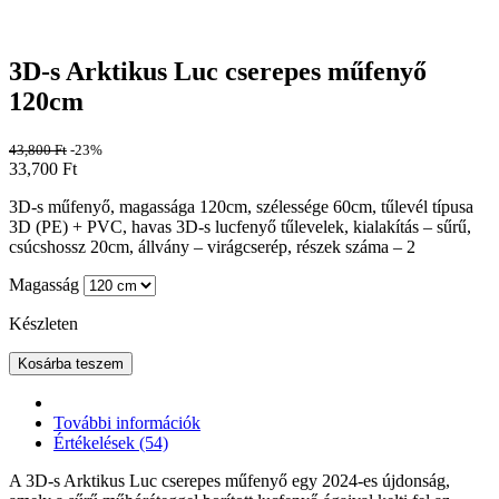
3D-s Arktikus Luc cserepes műfenyő
120cm
43,800
Ft
-23%
33,700
Ft
3D-s műfenyő, magassága 120cm, szélessége 60cm, tűlevél típusa
3D (PE) + PVC, havas 3D-s lucfenyő tűlevelek, kialakítás – sűrű,
csúcshossz 20cm, állvány – virágcserép, részek száma – 2
Magasság
Készleten
Kosárba teszem
További információk
Értékelések (54)
A 3D-s Arktikus Luc cserepes műfenyő egy 2024-es újdonság,