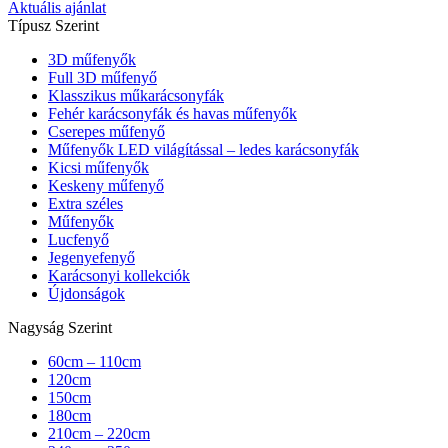
Aktuális ajánlat
Típusz Szerint
3D műfenyők
Full 3D műfenyő
Klasszikus műkarácsonyfák
Fehér karácsonyfák és havas műfenyők
Cserepes műfenyő
Műfenyők LED világítással – ledes karácsonyfák
Kicsi műfenyők
Keskeny műfenyő
Extra széles
Műfenyők
Lucfenyő
Jegenyefenyő
Karácsonyi kollekciók
Újdonságok
Nagyság Szerint
60cm – 110cm
120cm
150cm
180cm
210cm – 220cm