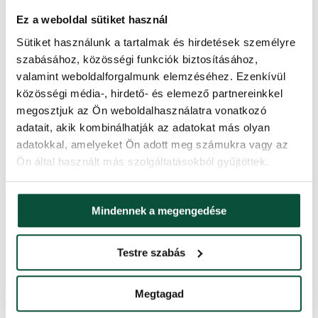
Állvány (a csomag tartalmazza)
Virágcserép
Ez a weboldal sütiket használ
Sütiket használunk a tartalmak és hirdetések személyre
Súly (netto)
34
szabásához, közösségi funkciók biztosításához,
valamint weboldalforgalmunk elemzéséhez. Ezenkívül
közösségi média-, hirdető- és elemező partnereinkkel
Súly (brutto)
4,8
megosztjuk az Ön weboldalhasználatra vonatkozó
adatait, akik kombinálhatják az adatokat más olyan
Szállítási idő
2 nap
adatokkal, amelyeket Ön adott meg számukra vagy az
Ön által használt más szolgáltatásokból gyűjtöttek.
Csomag 1
76x29x24
FAVI kategória
Karácsonyfák
Mindennek a megengedése
Ártörténet
Testre szabás
Az elmúlt 30 napban a legalacsonyabb ár
33,700
Ft
volt.
Megtagad
További információk