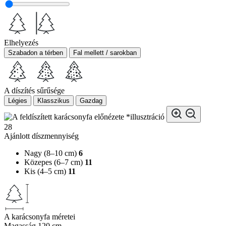
Elhelyezés
Szabadon a térben
Fal mellett / sarokban
A díszítés sűrűsége
Légies
Klasszikus
Gazdag
*illusztráció
28
Ajánlott díszmennyiség
Nagy (8–10 cm)
6
Közepes (6–7 cm)
11
Kis (4–5 cm)
11
A karácsonyfa méretei
Magasság
120 cm