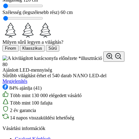
Szélesség (legszélesebb rész)
60 cm
Milyen sűrű legyen a világítás?
Finom
Klasszikus
Sűrű
*illusztráció
80
Ajánlott LED-mennyiség
Sűrűbb világítást érhet el 540 darab NANO LED-del
Megjelenítés
84% ajánlja (41)
Több mint 130 000 elégedett vásárló
Több mint 100 fafajta
2 év garancia
14 napos visszaküldési lehetőség
Vásárlási információk
Gyakori Kérdések