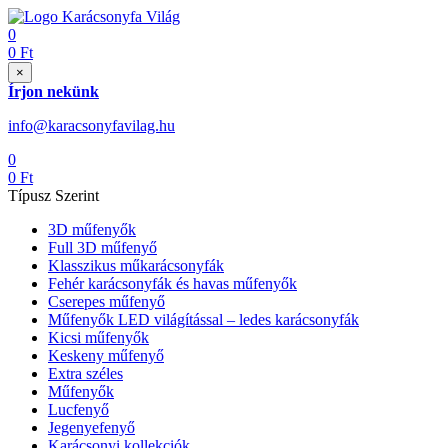
0
0
Ft
×
Írjon nekünk
info@karacsonyfavilag.hu
0
0
Ft
Típusz Szerint
3D műfenyők
Full 3D műfenyő
Klasszikus műkarácsonyfák
Fehér karácsonyfák és havas műfenyők
Cserepes műfenyő
Műfenyők LED világítással – ledes karácsonyfák
Kicsi műfenyők
Keskeny műfenyő
Extra széles
Műfenyők
Lucfenyő
Jegenyefenyő
Karácsonyi kollekciók