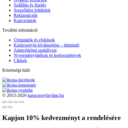
Szállítás és fizetés
Szerződési feltételek
Reklamációk
Kapcsolatok
További információ
Útmutatók és eljárások
Karácsonyfa kiválasztása – útmutató
Adatvédelmi szabályzat
Nyereményjátékok és kedvezmények
Cikkek
Közösségi háló
© 2015-2026
karacsonyfavilag.hu
Kapjon 10% kedvezményt a rendelésére