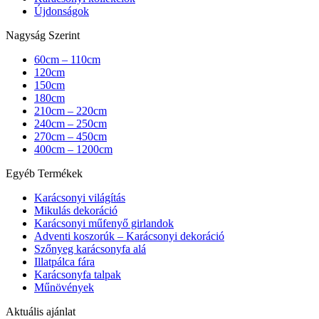
Újdonságok
Nagyság Szerint
60cm – 110cm
120cm
150cm
180cm
210cm – 220cm
240cm – 250cm
270cm – 450cm
400cm – 1200cm
Egyéb Termékek
Karácsonyi világítás
Mikulás dekoráció
Karácsonyi műfenyő girlandok
Adventi koszorúk – Karácsonyi dekoráció
Szőnyeg karácsonyfa alá
Illatpálca fára
Karácsonyfa talpak
Műnövények
Aktuális ajánlat