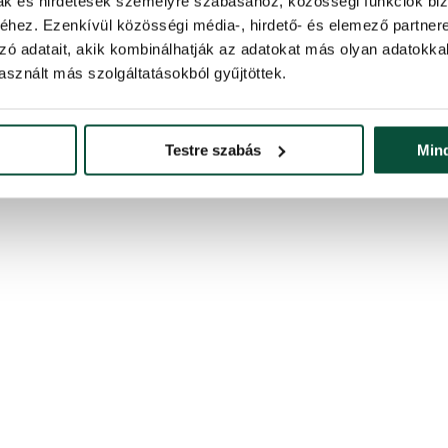
mak és hirdetések személyre szabásához, közösségi funkciók biz
itásáról.
hez. Ezenkívül közösségi média-, hirdető- és elemező partner
zó adatait, akik kombinálhatják az adatokat más olyan adatokka
sznált más szolgáltatásokból gyűjtöttek.
köszönhetően
Testre szabás
Min