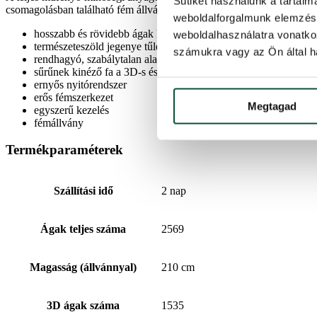
Sütiket használunk a tartal
csomagolásban található fém állvány gondoskodik a karácsonyfa stabil
weboldalforgalmunk elemzésé
hosszabb és rövidebb ágak kombinációja
weboldalhasználatra vonatko
természeteszöld jegenye tűlevelek
számukra vagy az Ön által ha
rendhagyó, szabálytalan alakú műfenyő
sűrűnek kinéző fa a 3D-s és PVC tűlevelek kombinációjának 
ernyős nyitórendszer
erős fémszerkezet
Megtagad
egyszerű kezelés
fémállvány
Termékparaméterek
Szállítási idő
2 nap
Ágak teljes száma
2569
Magasság (állvánnyal)
210 cm
3D ágak száma
1535