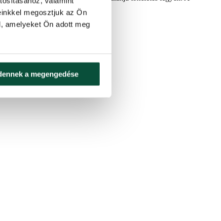
tosításához, valamint
einkkel megosztjuk az Ön
l, amelyeket Ön adott meg
dennek a megengedése