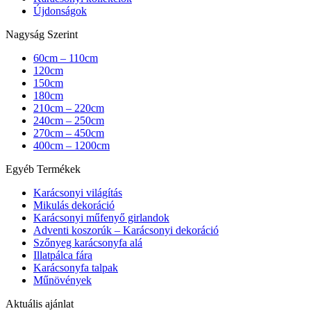
Újdonságok
Nagyság Szerint
60cm – 110cm
120cm
150cm
180cm
210cm – 220cm
240cm – 250cm
270cm – 450cm
400cm – 1200cm
Egyéb Termékek
Karácsonyi világítás
Mikulás dekoráció
Karácsonyi műfenyő girlandok
Adventi koszorúk – Karácsonyi dekoráció
Szőnyeg karácsonyfa alá
Illatpálca fára
Karácsonyfa talpak
Műnövények
Aktuális ajánlat