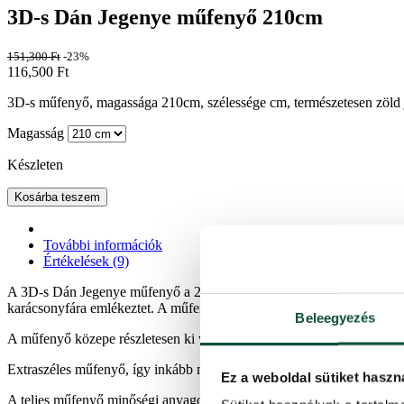
3D-s Dán Jegenye műfenyő 210cm
151,300
Ft
-23%
116,500
Ft
3D-s műfenyő, magassága 210cm, szélessége cm, természetesen zöld j
Magasság
Készleten
Kosárba teszem
További információk
Értékelések (9)
A 3D-s Dán Jegenye műfenyő a 2024-es szezon újdonsága, amely szabál
karácsonyfára emlékeztet. A műfenyő kerületén realisztikus 3D-s jeg
Beleegyezés
A műfenyő közepe részletesen ki van dolgozva és barna a színe, ami te
Extraszéles műfenyő, így inkább nagyobb helyiségekbe alkalmas, ahol 
Ez a weboldal sütiket haszn
A teljes műfenyő minőségi anyagokból készül. Az ernyős nyitórendszer