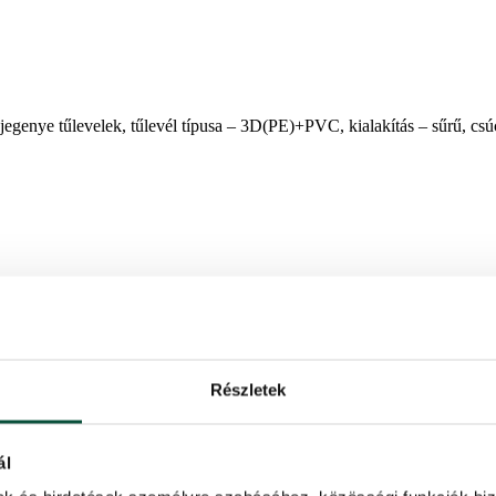
egenye tűlevelek, tűlevél típusa – 3D(PE)+PVC, kialakítás – sűrű, cs
ytalan alakjával hívja fel magára a figyelmet. A kinyúló hosszabb és 
enye tűlevelek vannak, a belsejét pedig hagyományos PVC tűlevelek egés
Részletek
rmészetes hatást kelt és fokozza a karácsonyfa autentikusságát.
garantáltan ki fog tűnni környezetéből.
ál
 biztosítja, hogy az ágak a megfelelő helyen lesznek és egyenletesen l