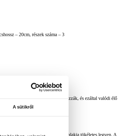
úcshossz – 20cm, részek száma – 3
a mélyebben lévő rövid ágak formázzák, és ezáltal valódi élő
zítik ki.
A sütikről
esznek szétterítve, hogy a műfenyő alakja tökéletes legyen. A