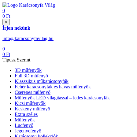
0
0
Ft
×
Írjon nekünk
info@karacsonyfavilag.hu
0
0
Ft
Típusz Szerint
3D műfenyők
Full 3D műfenyő
Klasszikus műkarácsonyfák
Fehér karácsonyfák és havas műfenyők
Cserepes műfenyő
Műfenyők LED világítással – ledes karácsonyfák
Kicsi műfenyők
Keskeny műfenyő
Extra széles
Műfenyők
Lucfenyő
Jegenyefenyő
Karácsonyi kollekciók