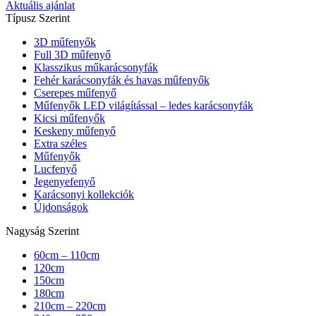
Aktuális ajánlat
Típusz Szerint
3D műfenyők
Full 3D műfenyő
Klasszikus műkarácsonyfák
Fehér karácsonyfák és havas műfenyők
Cserepes műfenyő
Műfenyők LED világítással – ledes karácsonyfák
Kicsi műfenyők
Keskeny műfenyő
Extra széles
Műfenyők
Lucfenyő
Jegenyefenyő
Karácsonyi kollekciók
Újdonságok
Nagyság Szerint
60cm – 110cm
120cm
150cm
180cm
210cm – 220cm