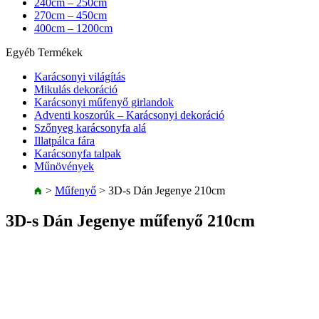
240cm – 250cm
270cm – 450cm
400cm – 1200cm
Egyéb Termékek
Karácsonyi világítás
Mikulás dekoráció
Karácsonyi műfenyő girlandok
Adventi koszorúk – Karácsonyi dekoráció
Szőnyeg karácsonyfa alá
Illatpálca fára
Karácsonyfa talpak
Műnövények
>
Műfenyő
>
3D-s Dán Jegenye 210cm
3D-s Dán Jegenye műfenyő 210cm