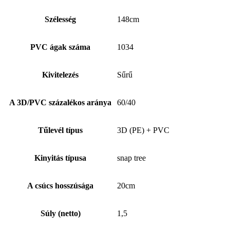
Szélesség
148cm
PVC ágak száma
1034
Kivitelezés
Sűrű
A 3D/PVC százalékos aránya
60/40
Tűlevél típus
3D (PE) + PVC
Kinyitás típusa
snap tree
A csúcs hosszúsága
20cm
Súly (netto)
1,5