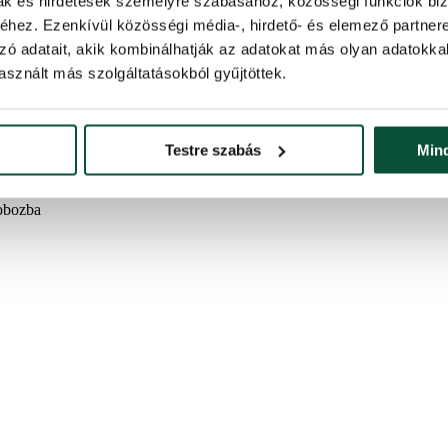
mak és hirdetések személyre szabásához, közösségi funkciók biz
hez. Ezenkívül közösségi média-, hirdető- és elemező partner
zó adatait, akik kombinálhatják az adatokat más olyan adatokka
sznált más szolgáltatásokból gyűjtöttek.
ja tökéletes legyen
Testre szabás
Min
ítják a sűrű megjelenést
dobozba