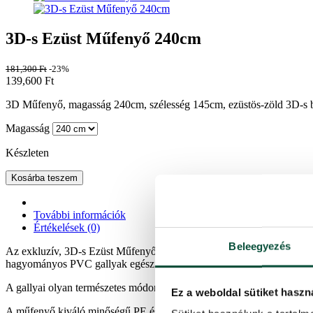
3D-s Ezüst Műfenyő 240cm
181,300
Ft
-23%
139,600
Ft
3D Műfenyő, magasság 240cm, szélesség 145cm, ezüstös-zöld 3D-s bor
Magasság
Készleten
Kosárba teszem
További információk
Értékelések (0)
Beleegyezés
Az exkluzív, 3D-s Ezüst Műfenyő különleges ezüstös-zöld színével mi
hagyományos PVC gallyak egészítették ki. A tűlevelek különleges ezüst
A gallyai olyan természetes módon vannak elhelyezve, hogy a lehető 
Ez a weboldal sütiket haszn
A műfenyő kiváló minőségű PE és PVC anyagokból készült. A stabil fé