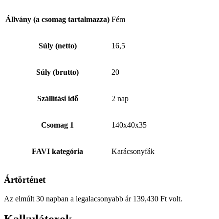
Állvány (a csomag tartalmazza)
Fém
Súly (netto)
16,5
Súly (brutto)
20
Szállítási idő
2 nap
Csomag 1
140x40x35
FAVI kategória
Karácsonyfák
Ártörténet
Az elmúlt 30 napban a legalacsonyabb ár
139,430
Ft
volt.