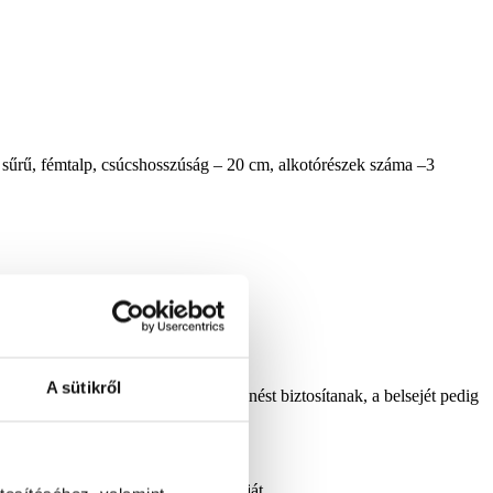
sűrű, fémtalp, csúcshosszúság – 20 cm, alkotórészek száma –3
A sütikről
D-s Műfenyő gallyai sűrű megjelenést biztosítanak, a belsejét pedig
yelmen kívül hagyni.
ztosítja a fenyőfa tökéletes formáját.