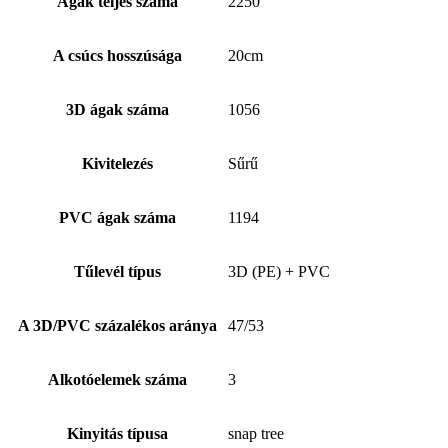
Ágak teljes száma
2250
A csúcs hosszúsága
20cm
3D ágak száma
1056
Kivitelezés
Sűrű
PVC ágak száma
1194
Tűlevél típus
3D (PE) + PVC
A 3D/PVC százalékos aránya
47/53
Alkotóelemek száma
3
Kinyitás típusa
snap tree