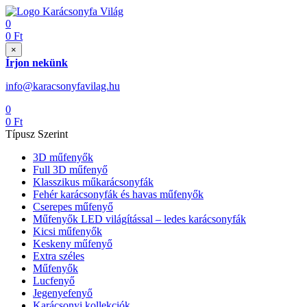
0
0
Ft
×
Írjon nekünk
info@karacsonyfavilag.hu
0
0
Ft
Típusz Szerint
3D műfenyők
Full 3D műfenyő
Klasszikus műkarácsonyfák
Fehér karácsonyfák és havas műfenyők
Cserepes műfenyő
Műfenyők LED világítással – ledes karácsonyfák
Kicsi műfenyők
Keskeny műfenyő
Extra széles
Műfenyők
Lucfenyő
Jegenyefenyő
Karácsonyi kollekciók