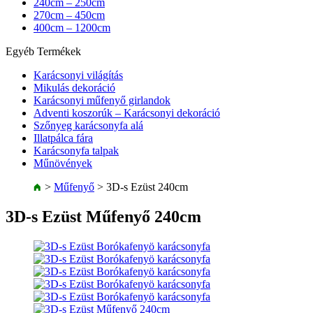
240cm – 250cm
270cm – 450cm
400cm – 1200cm
Egyéb Termékek
Karácsonyi világítás
Mikulás dekoráció
Karácsonyi műfenyő girlandok
Adventi koszorúk – Karácsonyi dekoráció
Szőnyeg karácsonyfa alá
Illatpálca fára
Karácsonyfa talpak
Műnövények
>
Műfenyő
>
3D-s Ezüst 240cm
3D-s Ezüst Műfenyő 240cm