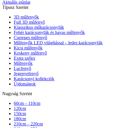
Aktuális ajánlat
Típusz Szerint
3D műfenyők
Full 3D műfenyő
Klasszikus műkarácsonyfák
Fehér karácsonyfák és havas műfenyők
Cserepes műfenyő
Műfenyők LED világítással – ledes karácsonyfák
Kicsi műfenyők
Keskeny műfenyő
Extra széles
Műfenyők
Lucfenyő
Jegenyefenyő
Karácsonyi kollekciók
Újdonságok
Nagyság Szerint
60cm – 110cm
120cm
150cm
180cm
210cm – 220cm