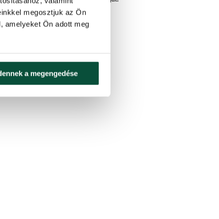
tosításához, valamint
einkkel megosztjuk az Ön
l, amelyeket Ön adott meg
dennek a megengedése