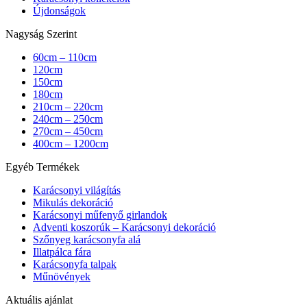
Újdonságok
Nagyság Szerint
60cm – 110cm
120cm
150cm
180cm
210cm – 220cm
240cm – 250cm
270cm – 450cm
400cm – 1200cm
Egyéb Termékek
Karácsonyi világítás
Mikulás dekoráció
Karácsonyi műfenyő girlandok
Adventi koszorúk – Karácsonyi dekoráció
Szőnyeg karácsonyfa alá
Illatpálca fára
Karácsonyfa talpak
Műnövények
Aktuális ajánlat