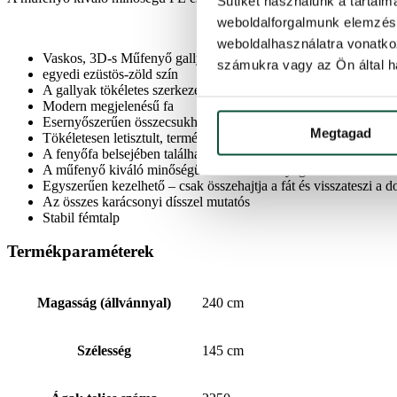
Sütiket használunk a tartal
weboldalforgalmunk elemzésé
weboldalhasználatra vonatko
Vaskos, 3D-s Műfenyő gallyak
számukra vagy az Ön által ha
egyedi ezüstös-zöld szín
A gallyak tökéletes szerkezete jellemzi
Modern megjelenésű fa
Esernyőszerűen összecsukható rendszer – hogy a fenyőfa formá
Megtagad
Tökéletesen letisztult, természetes forma
A fenyőfa belsejében található hagyományos PVC gallyak biztos
A műfenyő kiváló minőségű PE és PVC anyagokból készült.
Egyszerűen kezelhető – csak összehajtja a fát és visszateszi a 
Az összes karácsonyi dísszel mutatós
Stabil fémtalp
Termékparaméterek
Magasság (állvánnyal)
240 cm
Szélesség
145 cm