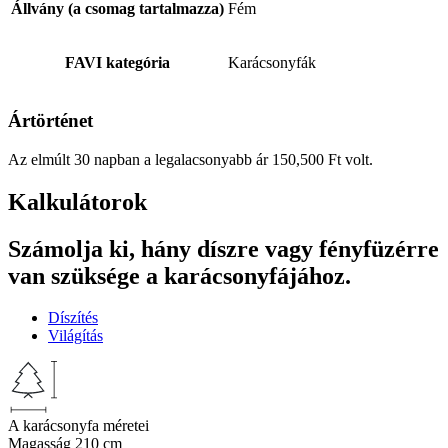
Állvány (a csomag tartalmazza)
Fém
FAVI kategória
Karácsonyfák
Ártörténet
Az elmúlt 30 napban a legalacsonyabb ár
150,500
Ft
volt.
Kalkulátorok
Számolja ki, hány díszre vagy fényfüzérre
van szüksége a karácsonyfájához.
Díszítés
Világítás
A karácsonyfa méretei
Magasság
210 cm