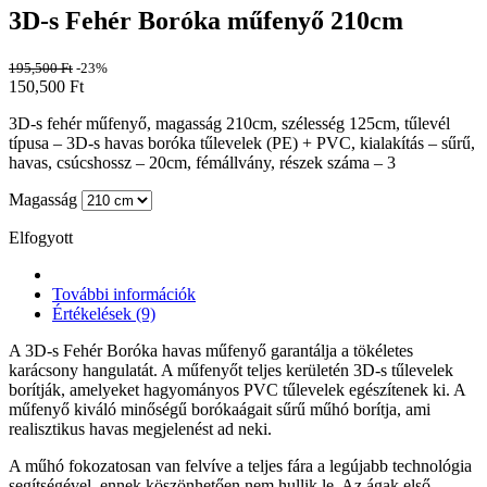
3D-s Fehér Boróka műfenyő 210cm
195,500
Ft
-23%
150,500
Ft
3D-s fehér műfenyő, magasság 210cm, szélesség 125cm, tűlevél
típusa – 3D-s havas boróka tűlevelek (PE) + PVC, kialakítás – sűrű,
havas, csúcshossz – 20cm, fémállvány, részek száma – 3
Magasság
Elfogyott
További információk
Értékelések (9)
A 3D-s Fehér Boróka havas műfenyő garantálja a tökéletes
karácsony hangulatát. A műfenyőt teljes kerületén 3D-s tűlevelek
borítják, amelyeket hagyományos PVC tűlevelek egészítenek ki. A
műfenyő kiváló minőségű borókaágait sűrű műhó borítja, ami
realisztikus havas megjelenést ad neki.
A műhó fokozatosan van felvíve a teljes fára a legújabb technológia
segítségével, ennek köszönhetően nem hullik le. Az ágak első