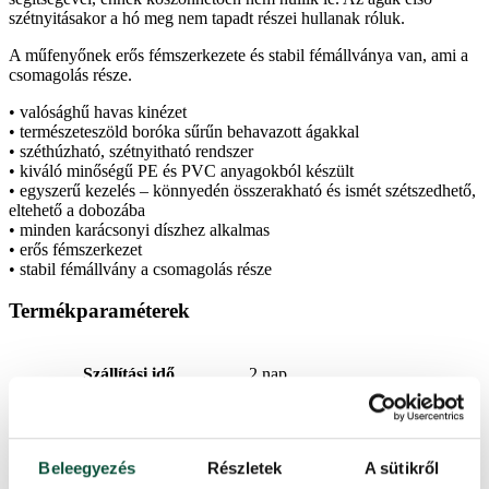
szétnyitásakor a hó meg nem tapadt részei hullanak róluk.
A műfenyőnek erős fémszerkezete és stabil fémállványa van, ami a
csomagolás része.
• valósághű havas kinézet
• természeteszöld boróka sűrűn behavazott ágakkal
• széthúzható, szétnyitható rendszer
• kiváló minőségű PE és PVC anyagokból készült
• egyszerű kezelés – könnyedén összerakható és ismét szétszedhető,
eltehető a dobozába
• minden karácsonyi díszhez alkalmas
• erős fémszerkezet
• stabil fémállvány a csomagolás része
Termékparaméterek
Szállítási idő
2 nap
Magasság (állvánnyal)
210 cm
Beleegyezés
Részletek
A sütikről