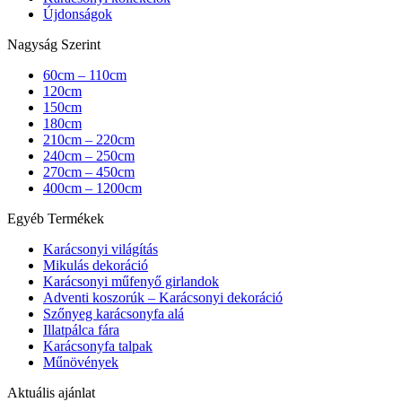
Újdonságok
Nagyság Szerint
60cm – 110cm
120cm
150cm
180cm
210cm – 220cm
240cm – 250cm
270cm – 450cm
400cm – 1200cm
Egyéb Termékek
Karácsonyi világítás
Mikulás dekoráció
Karácsonyi műfenyő girlandok
Adventi koszorúk – Karácsonyi dekoráció
Szőnyeg karácsonyfa alá
Illatpálca fára
Karácsonyfa talpak
Műnövények
Aktuális ajánlat