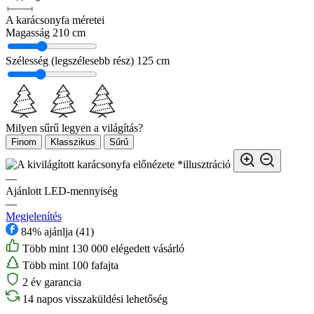
A karácsonyfa méretei
Magasság
210 cm
Szélesség (legszélesebb rész)
125 cm
Milyen sűrű legyen a világítás?
Finom
Klasszikus
Sűrű
*illusztráció
—
Ajánlott LED-mennyiség
—
Megjelenítés
84% ajánlja (41)
Több mint 130 000 elégedett vásárló
Több mint 100 fafajta
2 év garancia
14 napos visszaküldési lehetőség