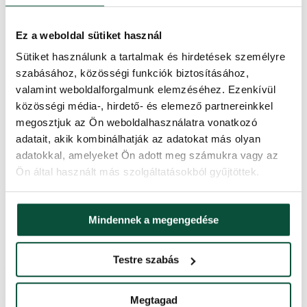
Szélesség
125 cm
Ez a weboldal sütiket használ
Tűlevél típus
3D (PE) + PVC
Sütiket használunk a tartalmak és hirdetések személyre
szabásához, közösségi funkciók biztosításához,
Kivitelezés
Sűrű
valamint weboldalforgalmunk elemzéséhez. Ezenkívül
közösségi média-, hirdető- és elemező partnereinkkel
A csúcs hosszúsága
20cm
megosztjuk az Ön weboldalhasználatra vonatkozó
adatait, akik kombinálhatják az adatokat más olyan
Alkotóelemek száma
3
adatokkal, amelyeket Ön adott meg számukra vagy az
Ön által használt más szolgáltatásokból gyűjtöttek.
Állvány (a csomag tartalmazza)
Fém
Mindennek a megengedése
FAVI kategória
Karácsonyfák
Testre szabás
Ártörténet
Az elmúlt 30 napban a legalacsonyabb ár
150,500
Ft
volt.
Megtagad