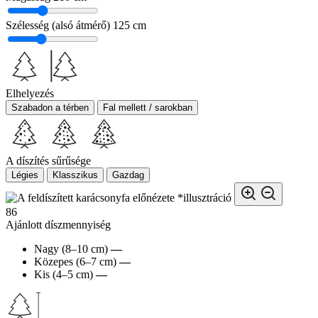
Szélesség (alsó átmérő)
125 cm
Elhelyezés
Szabadon a térben
Fal mellett / sarokban
A díszítés sűrűsége
Légies
Klasszikus
Gazdag
*illusztráció
86
Ajánlott díszmennyiség
Nagy (8–10 cm)
—
Közepes (6–7 cm)
—
Kis (4–5 cm)
—