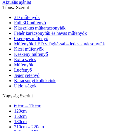
Aktuális ajánlat
Típusz Szerint
3D műfenyők
Full 3D műfenyő
Klasszikus műkarácsonyfák
Fehér karácsonyfák és havas műfenyők
Cserepes műfenyő
Műfenyők LED világítással – ledes karácsonyfák
Kicsi műfenyők
Keskeny műfenyő
Extra széles
Műfenyők
Lucfenyő
Jegenyefenyő
Karácsonyi kollekciók
Újdonságok
Nagyság Szerint
60cm – 110cm
120cm
150cm
180cm
210cm – 220cm