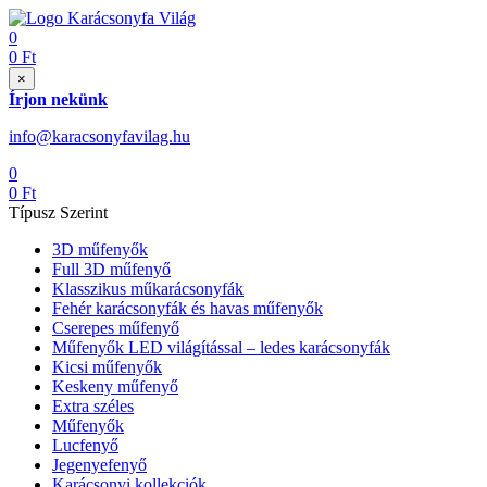
0
0
Ft
×
Írjon nekünk
info@karacsonyfavilag.hu
0
0
Ft
Típusz Szerint
3D műfenyők
Full 3D műfenyő
Klasszikus műkarácsonyfák
Fehér karácsonyfák és havas műfenyők
Cserepes műfenyő
Műfenyők LED világítással – ledes karácsonyfák
Kicsi műfenyők
Keskeny műfenyő
Extra széles
Műfenyők
Lucfenyő
Jegenyefenyő
Karácsonyi kollekciók