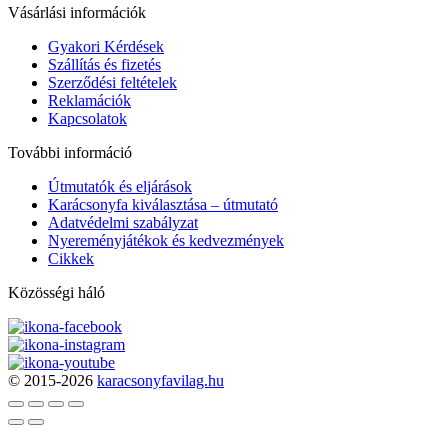
Vásárlási információk
Gyakori Kérdések
Szállítás és fizetés
Szerződési feltételek
Reklamációk
Kapcsolatok
További információ
Útmutatók és eljárások
Karácsonyfa kiválasztása – útmutató
Adatvédelmi szabályzat
Nyereményjátékok és kedvezmények
Cikkek
Közösségi háló
© 2015-2026
karacsonyfavilag.hu