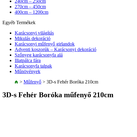
240cm – 250cm
270cm – 450cm
400cm – 1200cm
Egyéb Termékek
Karácsonyi világítás
Mikulás dekoráció
Karácsonyi műfenyő girlandok
Adventi koszorúk – Karácsonyi dekoráció
Szőnyeg karácsonyfa alá
Illatpálca fára
Karácsonyfa talpak
Műnövények
>
Műfenyő
>
3D-s Fehér Boróka 210cm
3D-s Fehér Boróka műfenyő 210cm