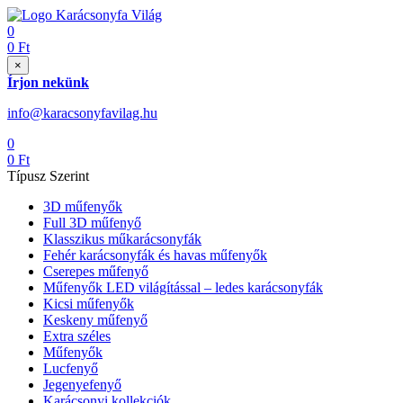
0
0
Ft
×
Írjon nekünk
info@karacsonyfavilag.hu
0
0
Ft
Típusz Szerint
3D műfenyők
Full 3D műfenyő
Klasszikus műkarácsonyfák
Fehér karácsonyfák és havas műfenyők
Cserepes műfenyő
Műfenyők LED világítással – ledes karácsonyfák
Kicsi műfenyők
Keskeny műfenyő
Extra széles
Műfenyők
Lucfenyő
Jegenyefenyő
Karácsonyi kollekciók