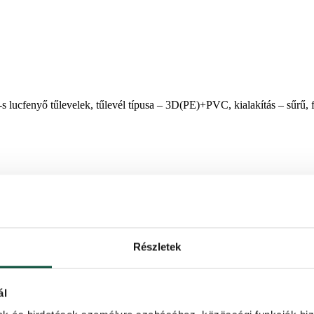
lucfenyő tűlevelek, tűlevél típusa – 3D(PE)+PVC, kialakítás – sűrű, 
Részletek
ainak köszönhetően egy különleges karácsonyfa. Az élő fenyő hatását 
 kombinációja.
l még természetesebb benyomást kelt. Erős vasszerkezete és faállványa v
ál