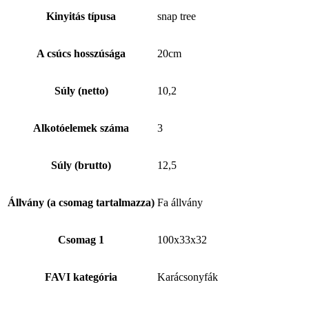
Kinyitás típusa
snap tree
A csúcs hosszúsága
20cm
Súly (netto)
10,2
Alkotóelemek száma
3
Súly (brutto)
12,5
Állvány (a csomag tartalmazza)
Fa állvány
Csomag 1
100x33x32
FAVI kategória
Karácsonyfák