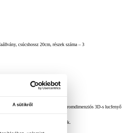
faállvány, csúcshossz 20cm, részek száma – 3
A sütikről
hangsúlyozza a külső oldalon lévő háromdimenziós 3D-s lucfenyő
an, ami szintén része a csomagolásnak.