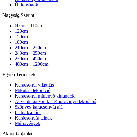
Újdonságok
Nagyság Szerint
60cm – 110cm
120cm
150cm
180cm
210cm – 220cm
240cm – 250cm
270cm – 450cm
400cm – 1200cm
Egyéb Termékek
Karácsonyi világítás
Mikulás dekoráció
Karácsonyi műfenyő girlandok
Adventi koszorúk – Karácsonyi dekoráció
Szőnyeg karácsonyfa alá
Illatpálca fára
Karácsonyfa talpak
Műnövények
Aktuális ajánlat