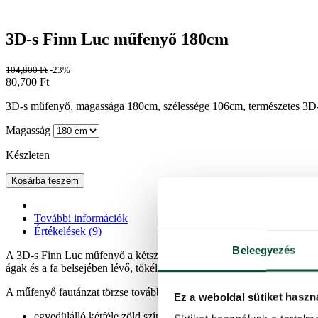
3D-s Finn Luc műfenyő 180cm
104,800
Ft
-23%
80,700
Ft
3D-s műfenyő, magassága 180cm, szélessége 106cm, természetes 3D-s 
Magasság
Készleten
Kosárba teszem
További információk
Értékelések (9)
Beleegyezés
A 3D-s Finn Luc műfenyő a kétszínű, világosabb és sötétebb zöld ág
ágak és a fa belsejében lévő, tökéletesen egybeolvadó PVC tűlevelek
A műfenyő fautánzat törzse tovább tökéletesíti a designját, és ezálta
Ez a weboldal sütiket haszn
egyedülálló kétféle zöld színű tűlevelek