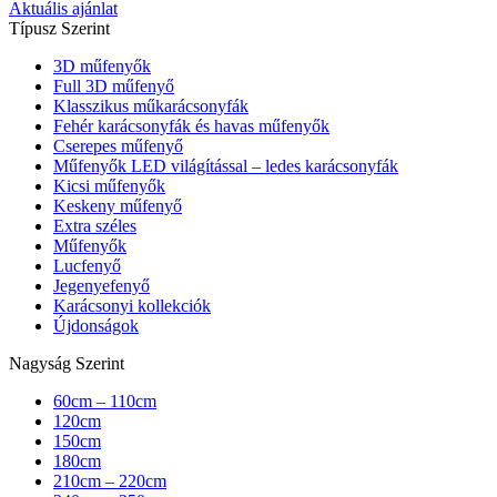
Aktuális ajánlat
Típusz Szerint
3D műfenyők
Full 3D műfenyő
Klasszikus műkarácsonyfák
Fehér karácsonyfák és havas műfenyők
Cserepes műfenyő
Műfenyők LED világítással – ledes karácsonyfák
Kicsi műfenyők
Keskeny műfenyő
Extra széles
Műfenyők
Lucfenyő
Jegenyefenyő
Karácsonyi kollekciók
Újdonságok
Nagyság Szerint
60cm – 110cm
120cm
150cm
180cm
210cm – 220cm