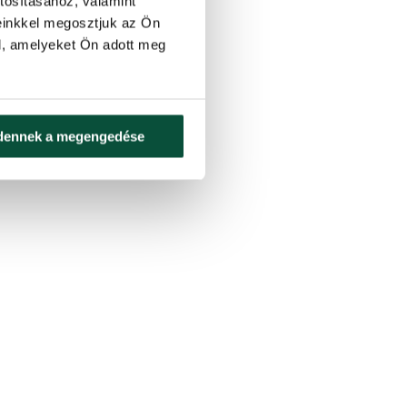
tosításához, valamint
einkkel megosztjuk az Ön
l, amelyeket Ön adott meg
dennek a megengedése