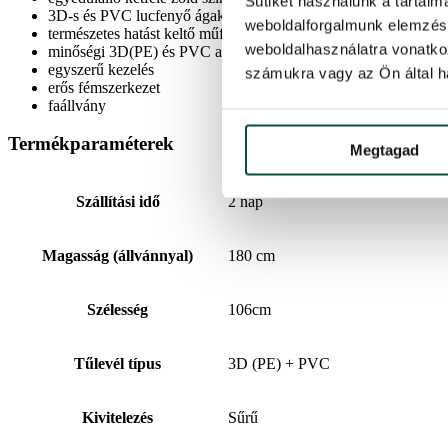
Sütiket használunk a tartal
3D-s és PVC lucfenyő ágak kombinálásával készült
weboldalforgalmunk elemzésé
természetes hatást keltő műfenyő
weboldalhasználatra vonatko
minőségi 3D(PE) és PVC anyagokból készült
egyszerű kezelés
számukra vagy az Ön által ha
erős fémszerkezet
faállvány
Termékparaméterek
Megtagad
Szállítási idő
2 nap
Magasság (állvánnyal)
180 cm
Szélesség
106cm
Tűlevél típus
3D (PE) + PVC
Kivitelezés
Sűrű