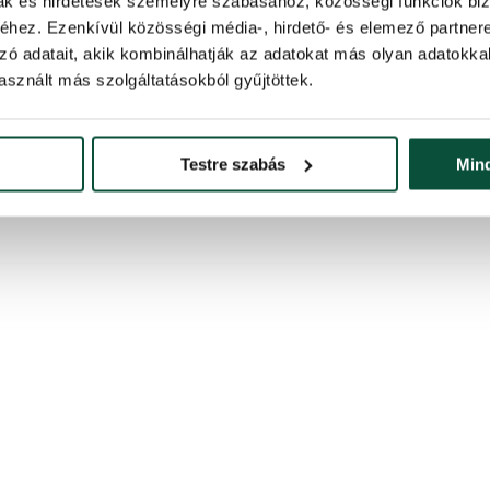
mak és hirdetések személyre szabásához, közösségi funkciók biz
hez. Ezenkívül közösségi média-, hirdető- és elemező partner
zó adatait, akik kombinálhatják az adatokat más olyan adatokka
sznált más szolgáltatásokból gyűjtöttek.
Testre szabás
Min