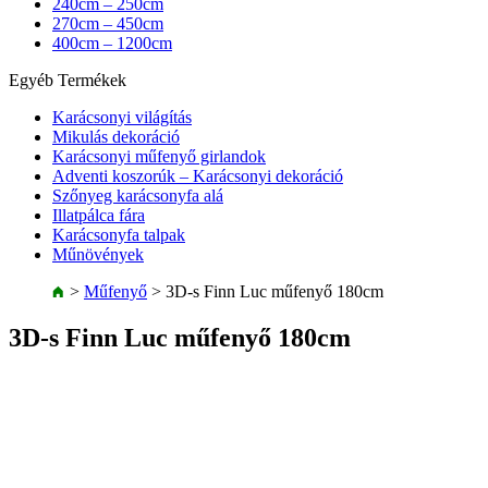
240cm – 250cm
270cm – 450cm
400cm – 1200cm
Egyéb Termékek
Karácsonyi világítás
Mikulás dekoráció
Karácsonyi műfenyő girlandok
Adventi koszorúk – Karácsonyi dekoráció
Szőnyeg karácsonyfa alá
Illatpálca fára
Karácsonyfa talpak
Műnövények
>
Műfenyő
>
3D-s Finn Luc műfenyő 180cm
3D-s Finn Luc műfenyő 180cm