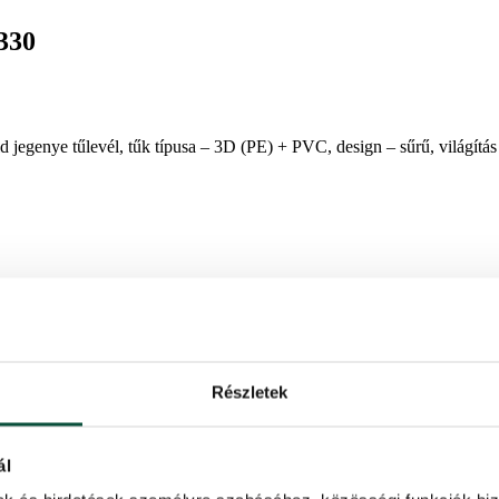
330
jegenye tűlevél, tűk típusa – 3D (PE) + PVC, design – sűrű, világítá
szetes zöld színű, hiteles fenyőtűivel egyedülálló. Az ágak végén lévő
Részletek
tethetetlenné teszi az élőtől.
yős összecsukható rendszerrel rendelkezik, amely biztosítja, hogy minden
ál
k hozzá.