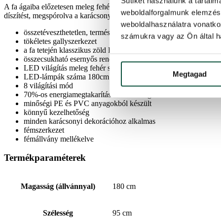
Sütiket használunk a tartal
A fa ágaiba előzetesen meleg fehér színű LED-lámpákat szereltek, am
weboldalforgalmunk elemzésé
díszítést, megspórolva a karácsonyi égők felhelyezésével járó időt és
weboldalhasználatra vonatko
összetéveszthetetlen, természetes zöld színű fenyőtűk
számukra vagy az Ön által ha
tökéletes gallyszerkezet
a fa tetején klasszikus zöld PVC ágak vannak középen a tökéle
összecsukható esernyős rendszer
LED világítás meleg fehér színben
Megtagad
LED-lámpák száma 180cm – 330LED, 210cm – 480LED, 24
8 világítási mód
70%-os energiamegtakarítás a LED világításnak köszönhetően
minőségi PE és PVC anyagokból készült
könnyű kezelhetőség
minden karácsonyi dekorációhoz alkalmas
fémszerkezet
fémállvány mellékelve
Termékparaméterek
Magasság (állvánnyal)
180 cm
Szélesség
95 cm