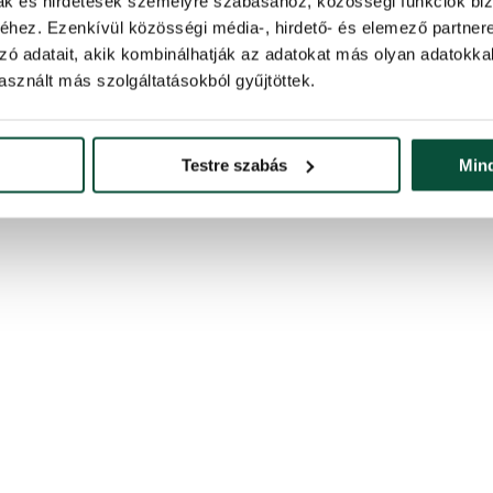
mak és hirdetések személyre szabásához, közösségi funkciók biz
elyek bármelyik otthont beragyogják, és hangulatos légkört teremtenek
hez. Ezenkívül közösségi média-, hirdető- és elemező partner
 munkát. 8 világítási móddal rendelkezik, amelyek egy adapter segítségé
zó adatait, akik kombinálhatják az adatokat más olyan adatokka
sznált más szolgáltatásokból gyűjtöttek.
tesen sűrű megjelenés érdekében
Testre szabás
Min
0cm – 630LED