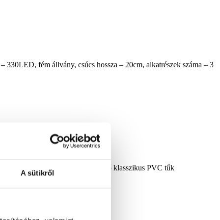
s – 330LED, fém állvány, csúcs hossza – 20cm, alkatrészek száma – 3
 3D fenyőtűk és a fa belsejében lévő klasszikus PVC tűk
A sütikről
 gally a helyén legyen.