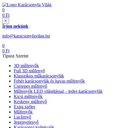
0
0
Ft
×
Írjon nekünk
info@karacsonyfavilag.hu
0
0
Ft
Típusz Szerint
3D műfenyők
Full 3D műfenyő
Klasszikus műkarácsonyfák
Fehér karácsonyfák és havas műfenyők
Cserepes műfenyő
Műfenyők LED világítással – ledes karácsonyfák
Kicsi műfenyők
Keskeny műfenyő
Extra széles
Műfenyők
Lucfenyő
Jegenyefenyő
Karácsonyi kollekciók