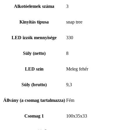
Alkotóelemek száma
3
Kinyitás típusa
snap tree
LED izzók mennyisége
330
Súly (netto)
8
LED szín
Meleg fehér
Súly (brutto)
9,3
Állvány (a csomag tartalmazza)
Fém
Csomag 1
100x35x33