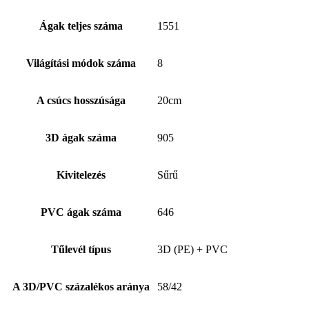
Ágak teljes száma
1551
Világítási módok száma
8
A csúcs hosszúsága
20cm
3D ágak száma
905
Kivitelezés
Sűrű
PVC ágak száma
646
Tűlevél típus
3D (PE) + PVC
A 3D/PVC százalékos aránya
58/42