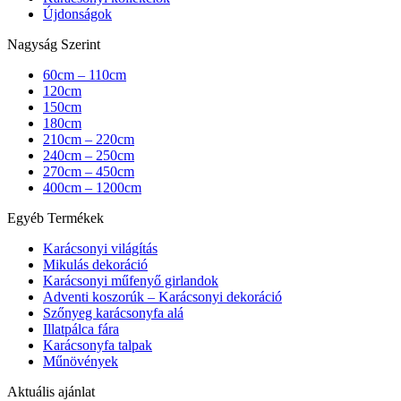
Újdonságok
Nagyság Szerint
60cm – 110cm
120cm
150cm
180cm
210cm – 220cm
240cm – 250cm
270cm – 450cm
400cm – 1200cm
Egyéb Termékek
Karácsonyi világítás
Mikulás dekoráció
Karácsonyi műfenyő girlandok
Adventi koszorúk – Karácsonyi dekoráció
Szőnyeg karácsonyfa alá
Illatpálca fára
Karácsonyfa talpak
Műnövények
Aktuális ajánlat