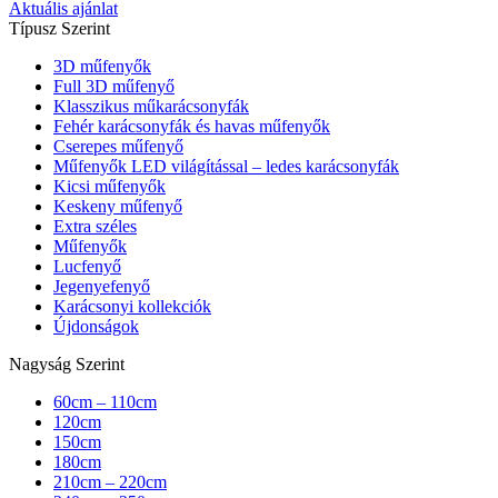
Aktuális ajánlat
Típusz Szerint
3D műfenyők
Full 3D műfenyő
Klasszikus műkarácsonyfák
Fehér karácsonyfák és havas műfenyők
Cserepes műfenyő
Műfenyők LED világítással – ledes karácsonyfák
Kicsi műfenyők
Keskeny műfenyő
Extra széles
Műfenyők
Lucfenyő
Jegenyefenyő
Karácsonyi kollekciók
Újdonságok
Nagyság Szerint
60cm – 110cm
120cm
150cm
180cm
210cm – 220cm