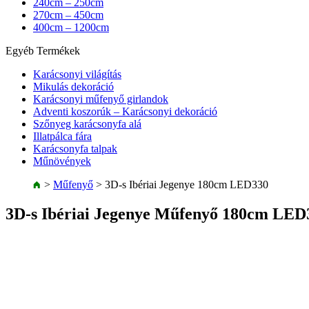
240cm – 250cm
270cm – 450cm
400cm – 1200cm
Egyéb Termékek
Karácsonyi világítás
Mikulás dekoráció
Karácsonyi műfenyő girlandok
Adventi koszorúk – Karácsonyi dekoráció
Szőnyeg karácsonyfa alá
Illatpálca fára
Karácsonyfa talpak
Műnövények
>
Műfenyő
>
3D-s Ibériai Jegenye 180cm LED330
3D-s Ibériai Jegenye Műfenyő 180cm LED