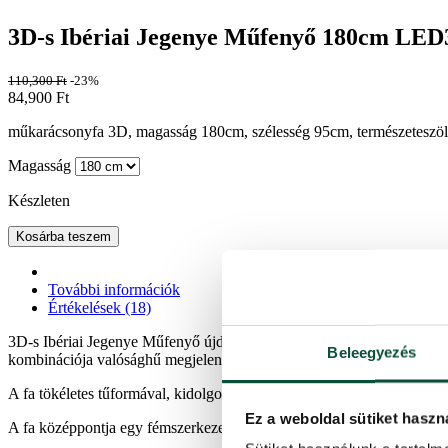
3D-s Ibériai Jegenye Műfenyő 180cm LED
110,300
Ft
-23%
84,900
Ft
műkarácsonyfa 3D, magasság 180cm, szélesség 95cm, természeteszöld 
Magasság
Készleten
Kosárba teszem
További információk
Értékelések (18)
3D-s Ibériai Jegenye Műfenyő újdonság a 2024-es szezonban, és termé
Beleegyezés
kombinációja valósághű megjelenést kölcsönöz a fának, és megkülönböz
A fa tökéletes tűformával, kidolgozott gallyszerkezettel és egy esern
Ez a weboldal sütiket haszn
A fa középpontja egy fémszerkezet, és egy stabil fémállvány is tartozi