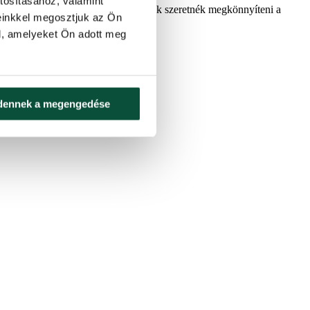
tosításához, valamint
. Ideális megoldás azok számára, akik szeretnék megkönnyíteni a
einkkel megosztjuk az Ön
vel kapcsolhatók.
l, amelyeket Ön adott meg
dennek a megengedése