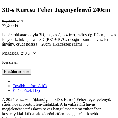
3D-s Karcsú Fehér Jegenyefenyő 240cm
95,300
Ft
-23%
73,400
Ft
Fehér műkarácsonyfa 3D, magasság 240cm, szélesség 112cm, havas
fenyőtűk, tűk típusa – 3D (PE) + PVC, design – sűrű, havas, fém
állvány, csúcs hossza – 20cm, alkatrészek száma – 3
Magasság
Készleten
Kosárba teszem
További információk
Értékelések (18)
A 2024-es szezon újdonsága, a 3D-s Karcsú Fehér Jegenyefenyő,
sűrűn hóval borított fenyőágakkal. A fa valósághű havas
megjelenése varázslatos havas hangulatot teremt otthonában,
keskeny kialakításának köszönhetően pedig ideális kisebb