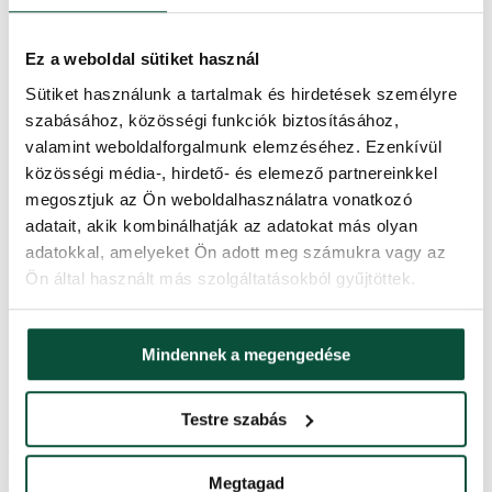
Kinyitás típusa
snap tree
Ez a weboldal sütiket használ
Állvány (a csomag tartalmazza)
Fém
Sütiket használunk a tartalmak és hirdetések személyre
szabásához, közösségi funkciók biztosításához,
Súly (netto)
10,2
valamint weboldalforgalmunk elemzéséhez. Ezenkívül
közösségi média-, hirdető- és elemező partnereinkkel
megosztjuk az Ön weboldalhasználatra vonatkozó
Súly (brutto)
11,2
adatait, akik kombinálhatják az adatokat más olyan
adatokkal, amelyeket Ön adott meg számukra vagy az
Szállítási idő
2 nap
Ön által használt más szolgáltatásokból gyűjtöttek.
Csomag 1
120x38x36
Mindennek a megengedése
FAVI kategória
Karácsonyfák
Testre szabás
Ártörténet
Megtagad
Az elmúlt 30 napban a legalacsonyabb ár
73,400
Ft
volt.