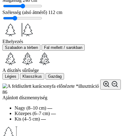
Magasság
240 cm
Szélesség (alsó átmérő)
112 cm
Elhelyezés
Szabadon a térben
Fal mellett / sarokban
A díszítés sűrűsége
Légies
Klasszikus
Gazdag
*illusztráció
86
Ajánlott díszmennyiség
Nagy (8–10 cm)
—
Közepes (6–7 cm)
—
Kis (4–5 cm)
—