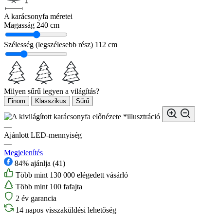
A karácsonyfa méretei
Magasság
240 cm
Szélesség (legszélesebb rész)
112 cm
Milyen sűrű legyen a világítás?
Finom
Klasszikus
Sűrű
*illusztráció
—
Ajánlott LED-mennyiség
—
Megjelenítés
84% ajánlja (41)
Több mint 130 000 elégedett vásárló
Több mint 100 fafajta
2 év garancia
14 napos visszaküldési lehetőség