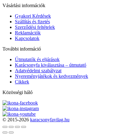
Vásárlási információk
Gyakori Kérdések
Szállítás és fizetés
Szerződési feltételek
Reklamációk
Kapcsolatok
További információ
Útmutatók és eljárások
Karácsonyfa kiválasztása – útmutató
Adatvédelmi szabályzat
Nyereményjátékok és kedvezmények
Cikkek
Közösségi háló
© 2015-2026
karacsonyfavilag.hu