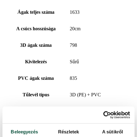
Ágak teljes száma
1633
A csúcs hosszúsága
20cm
3D ágak száma
798
Kivitelezés
Sűrű
PVC ágak száma
835
Tűlevél típus
3D (PE) + PVC
A 3D/PVC százalékos aránya
49/51
Alkotóelemek száma
3
Beleegyezés
Részletek
A sütikről