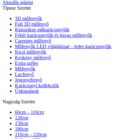
Aktuális ajánlat
Típusz Szerint
3D műfenyők
Full 3D műfenyő
Klasszikus műkarácsonyfák
Fehér karácsonyfák és havas műfenyők
Cserepes műfenyő
Műfenyők LED világítással – ledes karácsonyfák
Kicsi műfenyők
Keskeny műfenyő
Extra széles
Műfenyők
Lucfenyő
Jegenyefenyő
Karácsonyi kollekciók
Újdonságok
Nagyság Szerint
60cm – 110cm
120cm
150cm
180cm
210cm – 220cm