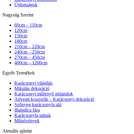
Újdonságok
Nagyság Szerint
60cm – 110cm
120cm
150cm
180cm
210cm – 220cm
240cm – 250cm
270cm – 450cm
400cm – 1200cm
Egyéb Termékek
Karácsonyi világítás
Mikulás dekoráció
Karácsonyi műfenyő girlandok
Adventi koszorúk – Karácsonyi dekoráció
Szőnyeg karácsonyfa alá
Illatpálca fára
Karácsonyfa talpak
Műnövények
Aktuális ajánlat