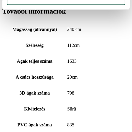
További információk
Magasság (állvánnyal)
240 cm
Szélesség
112cm
Ágak teljes száma
1633
A csúcs hosszúsága
20cm
3D ágak száma
798
Kivitelezés
Sűrű
PVC ágak száma
835