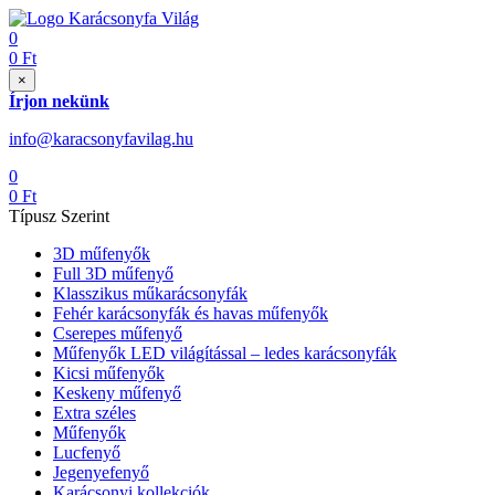
0
0
Ft
×
Írjon nekünk
info@karacsonyfavilag.hu
0
0
Ft
Típusz Szerint
3D műfenyők
Full 3D műfenyő
Klasszikus műkarácsonyfák
Fehér karácsonyfák és havas műfenyők
Cserepes műfenyő
Műfenyők LED világítással – ledes karácsonyfák
Kicsi műfenyők
Keskeny műfenyő
Extra széles
Műfenyők
Lucfenyő
Jegenyefenyő
Karácsonyi kollekciók