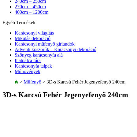
240cm – 250cm
270cm – 450cm
400cm – 1200cm
Egyéb Termékek
Karácsonyi világítás
Mikulás dekoráció
Karácsonyi műfenyő girlandok
Adventi koszorúk – Karácsonyi dekoráció
Szőnyeg karácsonyfa alá
Illatpálca fára
Karácsonyfa talpak
Műnövények
>
Műfenyő
>
3D-s Karcsú Fehér Jegenyefenyő 240cm
3D-s Karcsú Fehér Jegenyefenyő 240cm