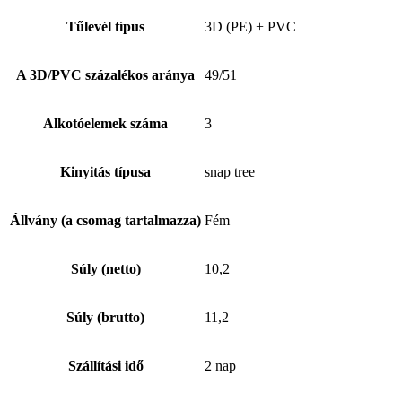
Tűlevél típus
3D (PE) + PVC
A 3D/PVC százalékos aránya
49/51
Alkotóelemek száma
3
Kinyitás típusa
snap tree
Állvány (a csomag tartalmazza)
Fém
Súly (netto)
10,2
Súly (brutto)
11,2
Szállítási idő
2 nap