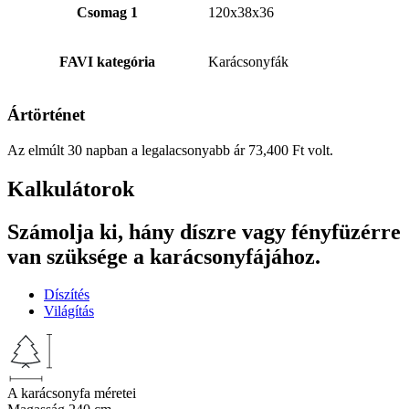
Csomag 1
120x38x36
FAVI kategória
Karácsonyfák
Ártörténet
Az elmúlt 30 napban a legalacsonyabb ár
73,400
Ft
volt.
Kalkulátorok
Számolja ki, hány díszre vagy fényfüzérre
van szüksége a karácsonyfájához.
Díszítés
Világítás
A karácsonyfa méretei