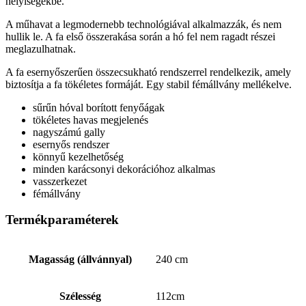
helyiségekbe.
A műhavat a legmodernebb technológiával alkalmazzák, és nem
hullik le. A fa első összerakása során a hó fel nem ragadt részei
meglazulhatnak.
A fa esernyőszerűen összecsukható rendszerrel rendelkezik, amely
biztosítja a fa tökéletes formáját. Egy stabil fémállvány mellékelve.
sűrűn hóval borított fenyőágak
tökéletes havas megjelenés
nagyszámú gally
esernyős rendszer
könnyű kezelhetőség
minden karácsonyi dekorációhoz alkalmas
vasszerkezet
fémállvány
Termékparaméterek
Magasság (állvánnyal)
240 cm
Szélesség
112cm