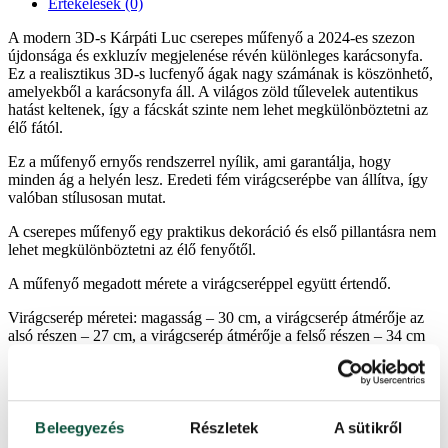
Értékelések (0)
A modern 3D-s Kárpáti Luc cserepes műfenyő a 2024-es szezon
újdonsága és exkluzív megjelenése révén különleges karácsonyfa.
Ez a realisztikus 3D-s lucfenyő ágak nagy számának is köszönhető,
amelyekből a karácsonyfa áll. A világos zöld tűlevelek autentikus
hatást keltenek, így a fácskát szinte nem lehet megkülönböztetni az
élő fától.
Ez a műfenyő ernyős rendszerrel nyílik, ami garantálja, hogy
minden ág a helyén lesz. Eredeti fém virágcserépbe van állítva, így
valóban stílusosan mutat.
A cserepes műfenyő egy praktikus dekoráció és első pillantásra nem
lehet megkülönböztetni az élő fenyőtől.
A műfenyő megadott mérete a virágcseréppel együtt értendő.
Virágcserép méretei: magasság – 30 cm, a virágcserép átmérője az
alsó részen – 27 cm, a virágcserép átmérője a felső részen – 34 cm
természetes világos zöld színű lucfenyő tűlevelek
85% 3D-s ágakból áll
realisztikus külsejű műfenyő
minőségi PE anyagokból készült
Beleegyezés
Részletek
A sütikről
ernyős nyitórendszer – a műfenyő tökéletes alakjáért