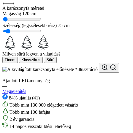
A karácsonyfa méretei
Magasság
120 cm
Szélesség (legszélesebb rész)
75 cm
Milyen sűrű legyen a világítás?
Finom
Klasszikus
Sűrű
*illusztráció
—
Ajánlott LED-mennyiség
—
Megjelenítés
84% ajánlja (41)
Több mint 130 000 elégedett vásárló
Több mint 100 fafajta
2 év garancia
14 napos visszaküldési lehetőség