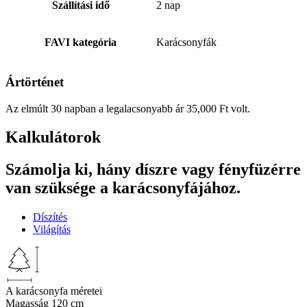
Szállítási idő
2 nap
FAVI kategória
Karácsonyfák
Ártörténet
Az elmúlt 30 napban a legalacsonyabb ár
35,000
Ft
volt.
Kalkulátorok
Számolja ki, hány díszre vagy fényfüzérre
van szüksége a karácsonyfájához.
Díszítés
Világítás
A karácsonyfa méretei
Magasság
120 cm