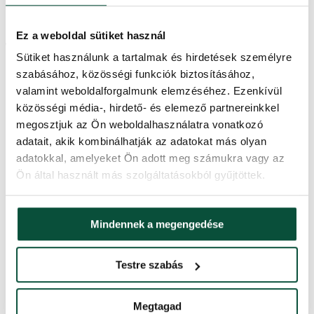
ízléses fém virágcserépbe állítva
díszíthető
Ez a weboldal sütiket használ
Termékparaméterek
Sütiket használunk a tartalmak és hirdetések személyre
szabásához, közösségi funkciók biztosításához,
Magasság (állvánnyal)
120 cm
valamint weboldalforgalmunk elemzéséhez. Ezenkívül
közösségi média-, hirdető- és elemező partnereinkkel
megosztjuk az Ön weboldalhasználatra vonatkozó
Szélesség
75cm
adatait, akik kombinálhatják az adatokat más olyan
adatokkal, amelyeket Ön adott meg számukra vagy az
Ágak teljes száma
627
Ön által használt más szolgáltatásokból gyűjtöttek.
3D ágak száma
627
Mindennek a megengedése
PVC ágak száma
0
Testre szabás
A csúcs hosszúsága
28cm
Megtagad