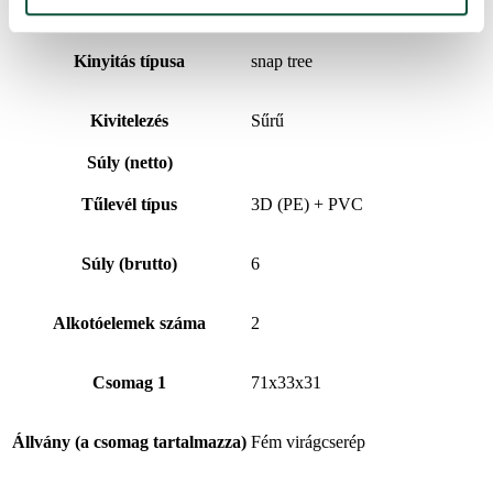
A 3D/PVC százalékos aránya
100/0
Kinyitás típusa
snap tree
Kivitelezés
Sűrű
Súly (netto)
Tűlevél típus
3D (PE) + PVC
Súly (brutto)
6
Alkotóelemek száma
2
Csomag 1
71x33x31
Állvány (a csomag tartalmazza)
Fém virágcserép