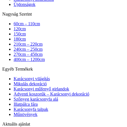
Újdonságok
Nagyság Szerint
60cm – 110cm
120cm
150cm
180cm
210cm – 220cm
240cm – 250cm
270cm – 450cm
400cm – 1200cm
Egyéb Termékek
Karácsonyi világítás
Mikulás dekoráció
Karácsonyi műfenyő girlandok
Adventi koszorúk – Karácsonyi dekoráció
Szőnyeg karácsonyfa alá
Illatpálca fára
Karácsonyfa talpak
Műnövények
Aktuális ajánlat