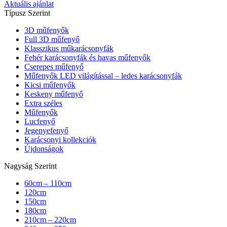
Aktuális ajánlat
Típusz Szerint
3D műfenyők
Full 3D műfenyő
Klasszikus műkarácsonyfák
Fehér karácsonyfák és havas műfenyők
Cserepes műfenyő
Műfenyők LED világítással – ledes karácsonyfák
Kicsi műfenyők
Keskeny műfenyő
Extra széles
Műfenyők
Lucfenyő
Jegenyefenyő
Karácsonyi kollekciók
Újdonságok
Nagyság Szerint
60cm – 110cm
120cm
150cm
180cm
210cm – 220cm