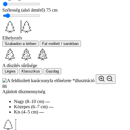
Szélesség (alsó átmérő)
75 cm
Elhelyezés
Szabadon a térben
Fal mellett / sarokban
A díszítés sűrűsége
Légies
Klasszikus
Gazdag
*illusztráció
86
Ajánlott díszmennyiség
Nagy (8–10 cm)
—
Közepes (6–7 cm)
—
Kis (4–5 cm)
—