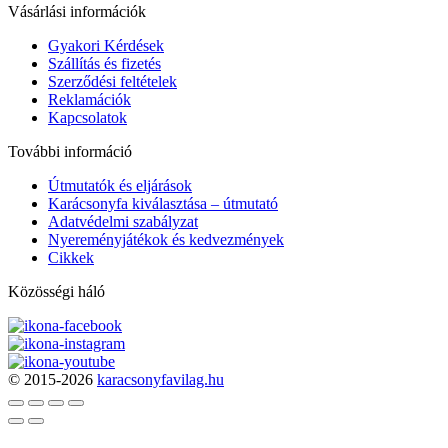
Vásárlási információk
Gyakori Kérdések
Szállítás és fizetés
Szerződési feltételek
Reklamációk
Kapcsolatok
További információ
Útmutatók és eljárások
Karácsonyfa kiválasztása – útmutató
Adatvédelmi szabályzat
Nyereményjátékok és kedvezmények
Cikkek
Közösségi háló
© 2015-2026
karacsonyfavilag.hu