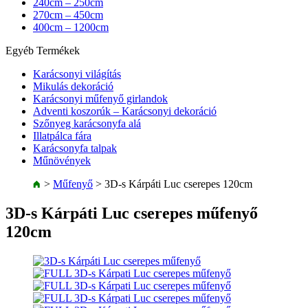
240cm – 250cm
270cm – 450cm
400cm – 1200cm
Egyéb Termékek
Karácsonyi világítás
Mikulás dekoráció
Karácsonyi műfenyő girlandok
Adventi koszorúk – Karácsonyi dekoráció
Szőnyeg karácsonyfa alá
Illatpálca fára
Karácsonyfa talpak
Műnövények
>
Műfenyő
>
3D-s Kárpáti Luc cserepes 120cm
3D-s Kárpáti Luc cserepes műfenyő
120cm