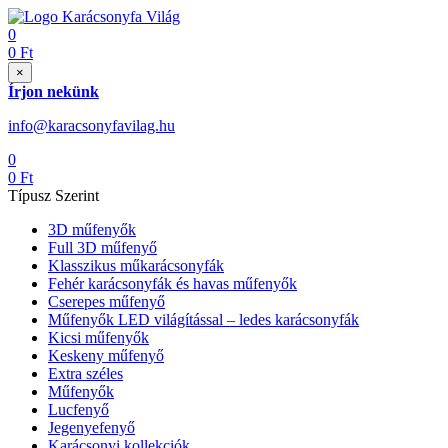
0
0
Ft
×
Írjon nekünk
info@karacsonyfavilag.hu
0
0
Ft
Típusz Szerint
3D műfenyők
Full 3D műfenyő
Klasszikus műkarácsonyfák
Fehér karácsonyfák és havas műfenyők
Cserepes műfenyő
Műfenyők LED világítással – ledes karácsonyfák
Kicsi műfenyők
Keskeny műfenyő
Extra széles
Műfenyők
Lucfenyő
Jegenyefenyő
Karácsonyi kollekciók