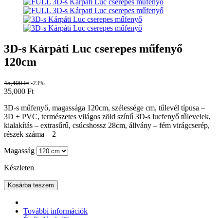
3D-s Kárpáti Luc cserepes műfenyő
120cm
45,400
Ft
-23%
35,000
Ft
3D-s műfenyő, magassága 120cm, szélessége cm, tűlevél típusa –
3D + PVC, természetes világos zöld színű 3D-s lucfenyő tűlevelek,
kialakítás – extrasűrű, csúcshossz 28cm, állvány – fém virágcserép,
részek száma – 2
Magasság
Készleten
Kosárba teszem
További információk