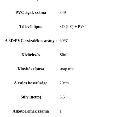
PVC ágak száma
349
Tűlevél típus
3D (PE) + PVC
A 3D/PVC százalékos aránya
69/31
Kivitelezés
Sűrű
Kinyitás típusa
snap tree
A csúcs hosszúsága
20cm
Súly (netto)
5,5
Alkotóelemek száma
1