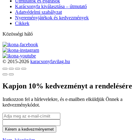
Útmutatók és eljárások
Karácsonyfa kiválasztása – útmutató
Adatvédelmi szabályzat
Nyereményjátékok és kedvezmények
Cikkek
Közösségi háló
© 2015-2026
karacsonyfavilag.hu
Kapjon 10% kedvezményt a rendelésére
Iratkozzon fel a hírlevelekre, és e-mailben elküldjük Önnek a
kedvezménykódot.
Kérem a kedvezményemet