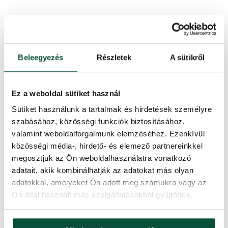
A 3D/PVC százalékos aránya
69/31
Kivitelezés
Sűrű
Beleegyezés
Részletek
A sütikről
Kinyitás típusa
snap tree
Ez a weboldal sütiket használ
A csúcs hosszúsága
20cm
Sütiket használunk a tartalmak és hirdetések személyre
szabásához, közösségi funkciók biztosításához,
Súly (netto)
5,5
valamint weboldalforgalmunk elemzéséhez. Ezenkívül
közösségi média-, hirdető- és elemező partnereinkkel
megosztjuk az Ön weboldalhasználatra vonatkozó
Alkotóelemek száma
1
adatait, akik kombinálhatják az adatokat más olyan
adatokkal, amelyeket Ön adott meg számukra vagy az
Súly (brutto)
7,5
Ön által használt más szolgáltatásokból gyűjtöttek.
Állvány (a csomag tartalmazza)
Fém