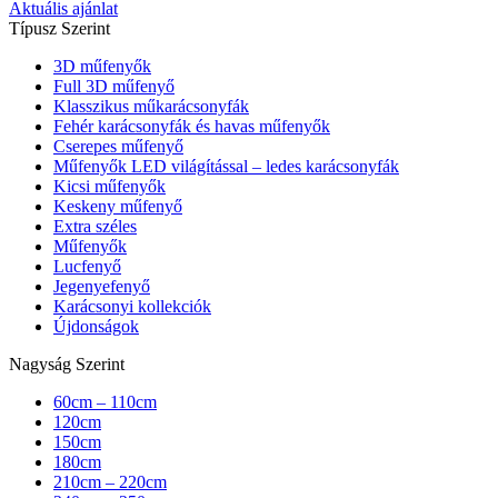
Aktuális ajánlat
Típusz Szerint
3D műfenyők
Full 3D műfenyő
Klasszikus műkarácsonyfák
Fehér karácsonyfák és havas műfenyők
Cserepes műfenyő
Műfenyők LED világítással – ledes karácsonyfák
Kicsi műfenyők
Keskeny műfenyő
Extra széles
Műfenyők
Lucfenyő
Jegenyefenyő
Karácsonyi kollekciók
Újdonságok
Nagyság Szerint
60cm – 110cm
120cm
150cm
180cm
210cm – 220cm