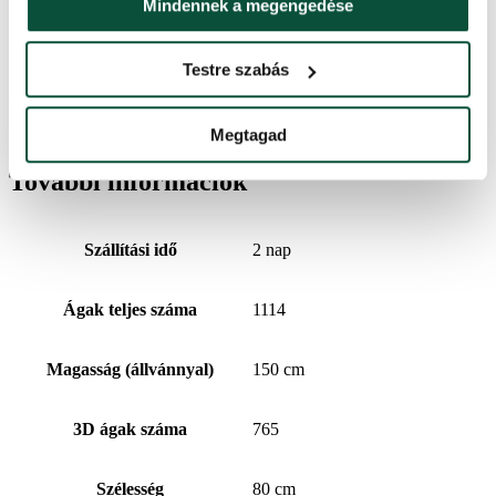
Mindennek a megengedése
Csomag 1
110x26x24
Testre szabás
Ártörténet
Megtagad
Az elmúlt 30 napban a legalacsonyabb ár
66,520
Ft
volt.
További információk
Szállítási idő
2 nap
Ágak teljes száma
1114
Magasság (állvánnyal)
150 cm
3D ágak száma
765
Szélesség
80 cm