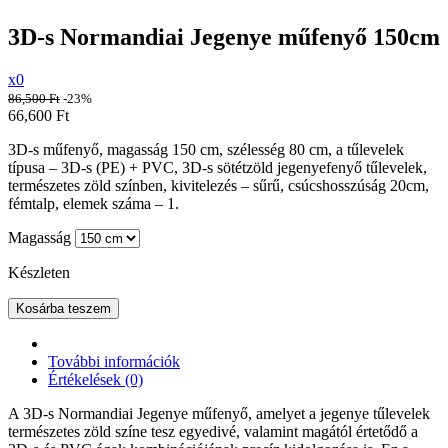
3D-s Normandiai Jegenye műfenyő 150cm
x0
86,500
Ft
-23%
66,600
Ft
3D-s m
űfenyő
, magasság 150 cm, szélesség 80 cm, a tűlevelek
típusa – 3D-s (PE) + PVC, 3D-s sötétzöld jegenyefenyő tűlevelek,
természetes zöld színben, kivitelezés – sűrű, csúcshosszúság 20cm,
fémtalp, elemek száma – 1.
Magasság
Készleten
Kosárba teszem
További információk
Értékelések (0)
A 3D-s Normandiai Jegenye műfenyő, amelyet a jegenye tűlevelek
természetes zöld színe tesz egyedivé, valamint magától értetődő a