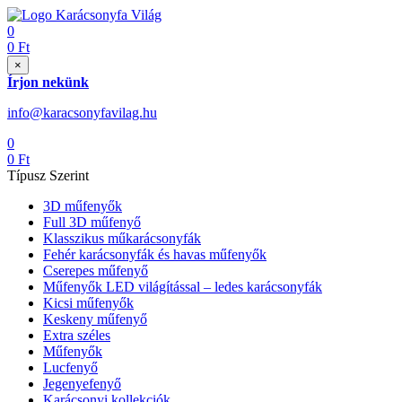
0
0
Ft
×
Írjon nekünk
info@karacsonyfavilag.hu
0
0
Ft
Típusz Szerint
3D műfenyők
Full 3D műfenyő
Klasszikus műkarácsonyfák
Fehér karácsonyfák és havas műfenyők
Cserepes műfenyő
Műfenyők LED világítással – ledes karácsonyfák
Kicsi műfenyők
Keskeny műfenyő
Extra széles
Műfenyők
Lucfenyő
Jegenyefenyő
Karácsonyi kollekciók