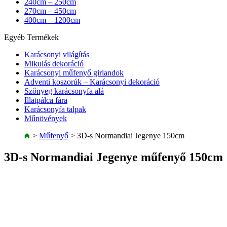
240cm – 250cm
270cm – 450cm
400cm – 1200cm
Egyéb Termékek
Karácsonyi világítás
Mikulás dekoráció
Karácsonyi műfenyő girlandok
Adventi koszorúk – Karácsonyi dekoráció
Szőnyeg karácsonyfa alá
Illatpálca fára
Karácsonyfa talpak
Műnövények
>
Műfenyő
>
3D-s Normandiai Jegenye 150cm
3D-s Normandiai Jegenye műfenyő 150cm