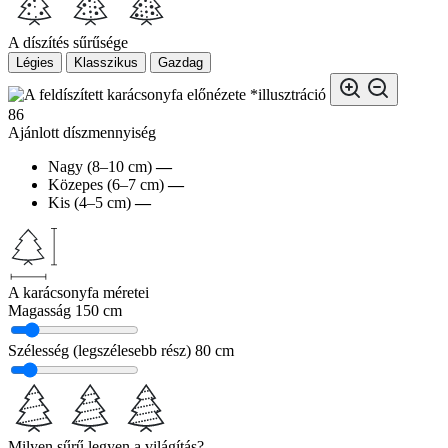
A díszítés sűrűsége
Légies
Klasszikus
Gazdag
*illusztráció
86
Ajánlott díszmennyiség
Nagy (8–10 cm)
—
Közepes (6–7 cm)
—
Kis (4–5 cm)
—
A karácsonyfa méretei
Magasság
150 cm
Szélesség (legszélesebb rész)
80 cm
Milyen sűrű legyen a világítás?