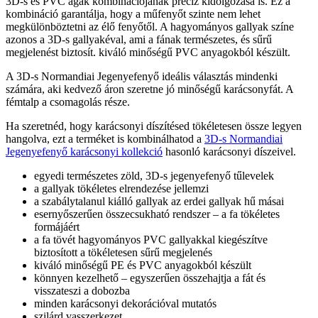
3D-s és PVC ágak kombinációjának precíz kidolgozása is. Ez a
kombináció garantálja, hogy a műfenyőt szinte nem lehet
megkülönböztetni az élő fenyőtől. A hagyományos gallyak színe
azonos a 3D-s gallyakéval, ami a fának természetes, és sűrű
megjelenést biztosít. kiváló minőségű PVC anyagokból készült.
A 3D-s Normandiai Jegenyefenyő ideális választás mindenki
számára, aki kedvező áron szeretne jó minőségű karácsonyfát. A
fémtalp a csomagolás része.
Ha szeretnéd, hogy karácsonyi díszítésed tökéletesen össze legyen
hangolva, ezt a terméket is kombinálhatod a
3D-s Normandiai
Jegenyefenyő karácsonyi kollekció
hasonló karácsonyi díszeivel.
egyedi természetes zöld, 3D-s jegenyefenyő tűlevelek
a gallyak tökéletes elrendezése jellemzi
a szabálytalanul kiálló gallyak az erdei gallyak hű másai
esernyőszerűen összecsukható rendszer – a fa tökéletes
formájáért
a fa tövét hagyományos PVC gallyakkal kiegészítve
biztosított a tökéletesen sűrű megjelenés
kiváló minőségű PE és PVC anyagokból készült
könnyen kezelhető – egyszerűen összehajtja a fát és
visszateszi a dobozba
minden karácsonyi dekorációval mutatós
szilárd vasszerkezet