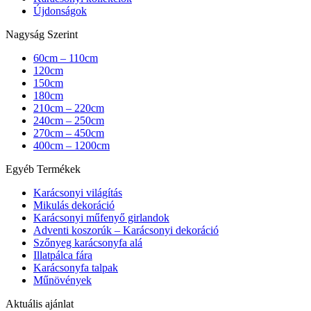
Újdonságok
Nagyság Szerint
60cm – 110cm
120cm
150cm
180cm
210cm – 220cm
240cm – 250cm
270cm – 450cm
400cm – 1200cm
Egyéb Termékek
Karácsonyi világítás
Mikulás dekoráció
Karácsonyi műfenyő girlandok
Adventi koszorúk – Karácsonyi dekoráció
Szőnyeg karácsonyfa alá
Illatpálca fára
Karácsonyfa talpak
Műnövények
Aktuális ajánlat