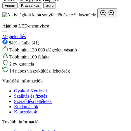
Finom
Klasszikus
Sűrű
*illusztráció
—
Ajánlott LED-mennyiség
—
Megjelenítés
84% ajánlja (41)
Több mint 130 000 elégedett vásárló
Több mint 100 fafajta
2 év garancia
14 napos visszaküldési lehetőség
Vásárlási információk
Gyakori Kérdések
Szállítás és fizetés
Szerződési feltételek
Reklamációk
Kapcsolatok
További információ