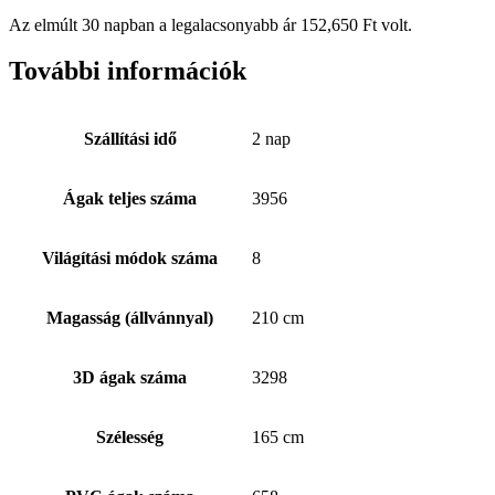
Az elmúlt 30 napban a legalacsonyabb ár
152,650
Ft
volt.
További információk
Szállítási idő
2 nap
Ágak teljes száma
3956
Világítási módok száma
8
Magasság (állvánnyal)
210 cm
3D ágak száma
3298
Szélesség
165 cm