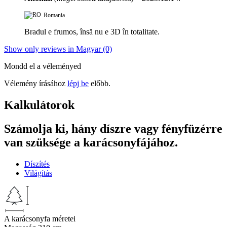
Romania
Bradul e frumos, însă nu e 3D în totalitate.
Show only reviews in Magyar (0)
Mondd el a véleményed
Vélemény írásához
lépj be
előbb.
Kalkulátorok
Számolja ki, hány díszre vagy fényfüzérre
van szüksége a karácsonyfájához.
Díszítés
Világítás
A karácsonyfa méretei