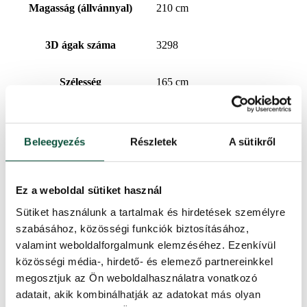
Magasság (állvánnyal)
210 cm
3D ágak száma
3298
Szélesség
165 cm
PVC ágak száma
658
Beleegyezés
Részletek
A sütikről
Tűlevél típus
3D (PE) + PVC
Ez a weboldal sütiket használ
A 3D/PVC százalékos aránya
83/17
Sütiket használunk a tartalmak és hirdetések személyre
szabásához, közösségi funkciók biztosításához,
Kivitelezés
Sűrű
valamint weboldalforgalmunk elemzéséhez. Ezenkívül
közösségi média-, hirdető- és elemező partnereinkkel
Kinyitás típusa
snap tree
megosztjuk az Ön weboldalhasználatra vonatkozó
adatait, akik kombinálhatják az adatokat más olyan
A csúcs hosszúsága
20cm