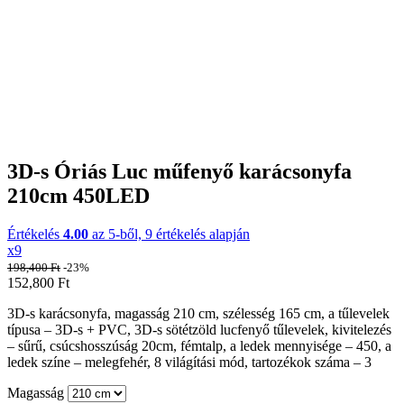
3D-s Óriás Luc műfenyő karácsonyfa
210cm 450LED
Értékelés
4.00
az 5-ből,
9
értékelés alapján
x9
198,400
Ft
-23%
152,800
Ft
3D-s karácsonyfa, magasság 210 cm, szélesség 165 cm, a tűlevelek
típusa – 3D-s + PVC, 3D-s sötétzöld lucfenyő tűlevelek, kivitelezés
– sűrű, csúcshosszúság 20cm, fémtalp, a ledek mennyisége – 450, a
ledek színe – melegfehér, 8 világítási mód, tartozékok száma – 3
Magasság