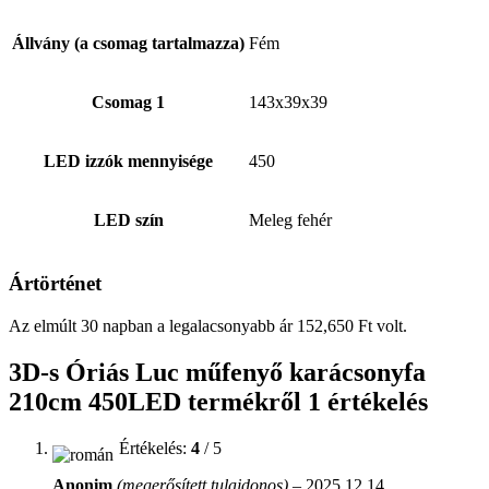
Állvány (a csomag tartalmazza)
Fém
Csomag 1
143x39x39
LED izzók mennyisége
450
LED szín
Meleg fehér
Ártörténet
Az elmúlt 30 napban a legalacsonyabb ár
152,650
Ft
volt.
3D-s Óriás Luc műfenyő karácsonyfa
210cm 450LED
termékről 1 értékelés
Értékelés:
4
/ 5
Anonim
(megerősített tulajdonos)
–
2025.12.14.