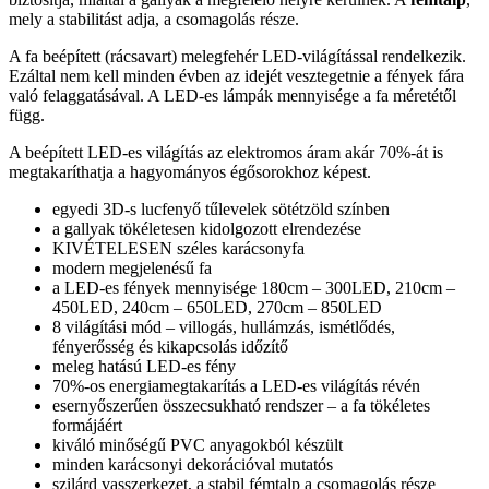
mely a stabilitást adja, a csomagolás része.
A fa beépített (rácsavart) melegfehér LED-világítással rendelkezik.
Ezáltal nem kell minden évben az idejét vesztegetnie a fények fára
való felaggatásával. A LED-es lámpák mennyisége a fa méretétől
függ.
A beépített LED-es világítás az elektromos áram akár 70%-át is
megtakaríthatja a hagyományos égősorokhoz képest.
egyedi 3D-s lucfenyő tűlevelek sötétzöld színben
a gallyak tökéletesen kidolgozott elrendezése
KIVÉTELESEN széles karácsonyfa
modern megjelenésű fa
a LED-es fények mennyisége 180cm – 300LED, 210cm –
450LED, 240cm – 650LED, 270cm – 850LED
8 világítási mód – villogás, hullámzás, ismétlődés,
fényerősség és kikapcsolás időzítő
meleg hatású LED-es fény
70%-os energiamegtakarítás a LED-es világítás révén
esernyőszerűen összecsukható rendszer – a fa tökéletes
formájáért
kiváló minőségű PVC anyagokból készült
minden karácsonyi dekorációval mutatós
szilárd vasszerkezet, a stabil fémtalp a csomagolás része