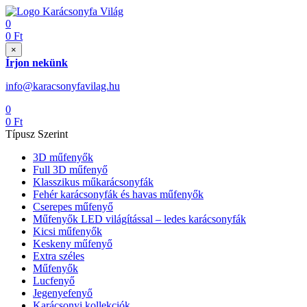
0
0
Ft
×
Írjon nekünk
info@karacsonyfavilag.hu
0
0
Ft
Típusz Szerint
3D műfenyők
Full 3D műfenyő
Klasszikus műkarácsonyfák
Fehér karácsonyfák és havas műfenyők
Cserepes műfenyő
Műfenyők LED világítással – ledes karácsonyfák
Kicsi műfenyők
Keskeny műfenyő
Extra széles
Műfenyők
Lucfenyő
Jegenyefenyő
Karácsonyi kollekciók