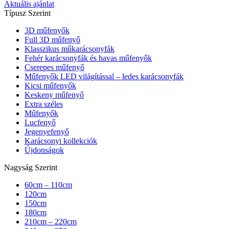
Aktuális ajánlat
Típusz Szerint
3D műfenyők
Full 3D műfenyő
Klasszikus műkarácsonyfák
Fehér karácsonyfák és havas műfenyők
Cserepes műfenyő
Műfenyők LED világítással – ledes karácsonyfák
Kicsi műfenyők
Keskeny műfenyő
Extra széles
Műfenyők
Lucfenyő
Jegenyefenyő
Karácsonyi kollekciók
Újdonságok
Nagyság Szerint
60cm – 110cm
120cm
150cm
180cm
210cm – 220cm