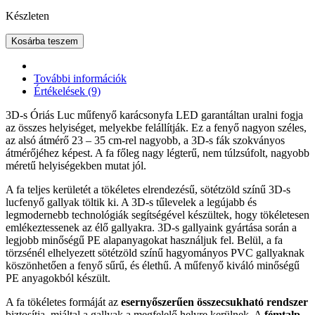
Készleten
Kosárba teszem
További információk
Értékelések (9)
3D-s Óriás Luc műfenyő karácsonyfa LED garantáltan uralni fogja
az összes helyiséget, melyekbe felállítják. Ez a fenyő nagyon széles,
az alsó átmérő 23 – 35 cm-rel nagyobb, a 3D-s fák szokványos
átmérőjéhez képest. A fa főleg nagy légterű, nem túlzsúfolt, nagyobb
méretű helyiségekben mutat jól.
A fa teljes kerületét a tökéletes elrendezésű, sötétzöld színű 3D-s
lucfenyő gallyak töltik ki. A 3D-s tűlevelek a legújabb és
legmodernebb technológiák segítségével készültek, hogy tökéletesen
emlékeztessenek az élő gallyakra. 3D-s gallyaink gyártása során a
legjobb minőségű PE alapanyagokat használjuk fel. Belül, a fa
törzsénél elhelyezett sötétzöld színű hagyományos PVC gallyaknak
köszönhetően a fenyő sűrű, és élethű. A műfenyő kiváló minőségű
PE anyagokból készült.
A fa tökéletes formáját az
esernyőszerűen összecsukható rendszer
biztosítja, miáltal a gallyak a megfelelő helyre kerülnek. A
fémtalp
,