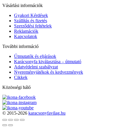
Vásárlási információk
Gyakori Kérdések
Szállítás és fizetés
Szerződési feltételek
Reklamációk
Kapcsolatok
További információ
Útmutatók és eljárások
Karácsonyfa kiválasztása – útmutató
Adatvédelmi szabályzat
Nyereményjátékok és kedvezmények
Cikkek
Közösségi háló
© 2015-2026
karacsonyfavilag.hu