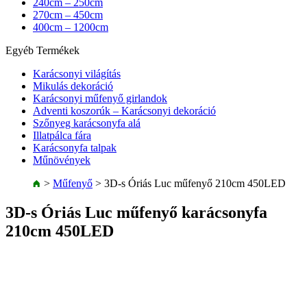
240cm – 250cm
270cm – 450cm
400cm – 1200cm
Egyéb Termékek
Karácsonyi világítás
Mikulás dekoráció
Karácsonyi műfenyő girlandok
Adventi koszorúk – Karácsonyi dekoráció
Szőnyeg karácsonyfa alá
Illatpálca fára
Karácsonyfa talpak
Műnövények
>
Műfenyő
>
3D-s Óriás Luc műfenyő 210cm 450LED
3D-s Óriás Luc műfenyő karácsonyfa
210cm 450LED