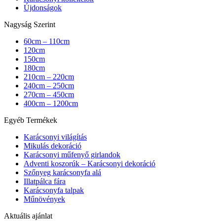
Újdonságok
Nagyság Szerint
60cm – 110cm
120cm
150cm
180cm
210cm – 220cm
240cm – 250cm
270cm – 450cm
400cm – 1200cm
Egyéb Termékek
Karácsonyi világítás
Mikulás dekoráció
Karácsonyi műfenyő girlandok
Adventi koszorúk – Karácsonyi dekoráció
Szőnyeg karácsonyfa alá
Illatpálca fára
Karácsonyfa talpak
Műnövények
Aktuális ajánlat