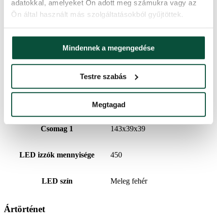
adatokkal, amelyeket Ön adott meg számukra vagy az
Ön által használt más szolgáltatásokból gyűjtöttek.
Súly (netto)
15,9
Mindennek a megengedése
Alkotóelemek száma
3
Testre szabás
Súly (brutto)
19,5
Állvány (a csomag tartalmazza)
Fém
Megtagad
Csomag 1
143x39x39
LED izzók mennyisége
450
LED szín
Meleg fehér
Ártörténet