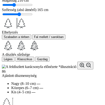
Magasság
210 cm
Szélesség (alsó átmérő)
165 cm
Elhelyezés
Szabadon a térben
Fal mellett / sarokban
A díszítés sűrűsége
Légies
Klasszikus
Gazdag
*illusztráció
86
Ajánlott díszmennyiség
Nagy (8–10 cm)
—
Közepes (6–7 cm)
—
Kis (4–5 cm)
—