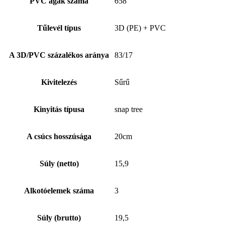
PVC ágak száma
658
Tűlevél típus
3D (PE) + PVC
A 3D/PVC százalékos aránya
83/17
Kivitelezés
Sűrű
Kinyitás típusa
snap tree
A csúcs hosszúsága
20cm
Súly (netto)
15,9
Alkotóelemek száma
3
Súly (brutto)
19,5