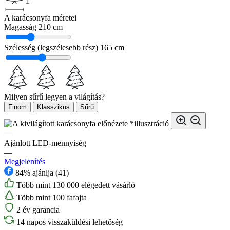
A karácsonyfa méretei
Magasság
210 cm
Szélesség (legszélesebb rész)
165 cm
Milyen sűrű legyen a világítás?
Finom
Klasszikus
Sűrű
*illusztráció
—
Ajánlott LED-mennyiség
—
Megjelenítés
84% ajánlja (41)
Több mint 130 000 elégedett vásárló
Több mint 100 fafajta
2 év garancia
14 napos visszaküldési lehetőség