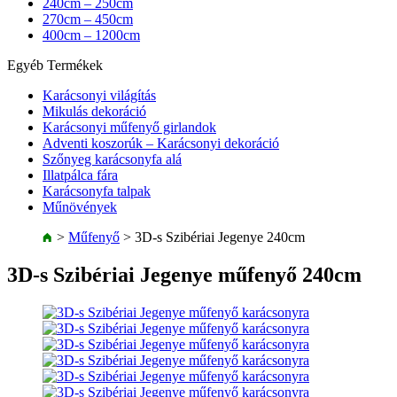
240cm – 250cm
270cm – 450cm
400cm – 1200cm
Egyéb Termékek
Karácsonyi világítás
Mikulás dekoráció
Karácsonyi műfenyő girlandok
Adventi koszorúk – Karácsonyi dekoráció
Szőnyeg karácsonyfa alá
Illatpálca fára
Karácsonyfa talpak
Műnövények
>
Műfenyő
>
3D-s Szibériai Jegenye 240cm
3D-s Szibériai Jegenye műfenyő 240cm