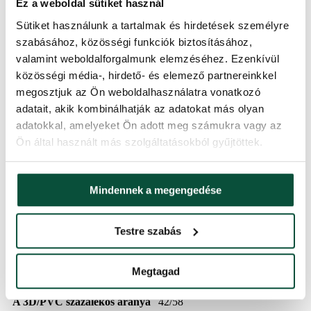
Ez a weboldal sütiket használ
Sütiket használunk a tartalmak és hirdetések személyre
Szállítási idő
2 nap
szabásához, közösségi funkciók biztosításához,
valamint weboldalforgalmunk elemzéséhez. Ezenkívül
közösségi média-, hirdető- és elemező partnereinkkel
Ágak teljes száma
2499
megosztjuk az Ön weboldalhasználatra vonatkozó
adatait, akik kombinálhatják az adatokat más olyan
Magasság (állvánnyal)
240 cm
adatokkal, amelyeket Ön adott meg számukra vagy az
Ön által használt más szolgáltatásokból gyűjtöttek.
3D ágak száma
1038
Szélesség
144 cm
Mindennek a megengedése
PVC ágak száma
1461
Testre szabás
Tűlevél típus
3D + PVC
Megtagad
A 3D/PVC százalékos aránya
42/58