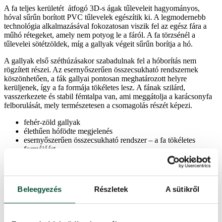
A fa teljes kerületét átfogó 3D-s ágak tűleveleit hagyományos,
hóval sűrűn borított PVC tűlevelek egészítik ki. A legmodernebb
technológia alkalmazásával fokozatosan viszik fel az egész fára a
műhó rétegeket, amely nem potyog le a fáról. A fa törzsénél a
tűlevelei sötétzöldek, míg a gallyak végeit sűrűn borítja a hó.
A gallyak első széthúzásakor szabadulnak fel a hóborítás nem
rögzített részei. Az esernyőszerűen összecsukható rendszernek
köszönhetően, a fák gallyai pontosan meghatározott helyre
kerüljenek, így a fa formája tökéletes lesz. A fának szilárd,
vasszerkezete és stabil fémtalpa van, ami meggátolja a karácsonyfa
felborulását, mely természetesen a csomagolás részét képezi.
fehér-zöld gallyak
élethűen hófödte megjelenés
esernyőszerűen összecsukható rendszer – a fa tökéletes
formájáért
kiváló minőségű PVC anyagokból készült
könnyen kezelhető – egyszerűen összehajtja a fát és
visszateszi a dobozba
minden karácsonyi dekorációval harmonikus
Beleegyezés
Részletek
A sütikről
szilárd vasszerkezet
a stabil fémtalp a csomagolás része
Termékparaméterek