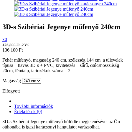
3D-s Szibériai Jegenye műfenyő 240cm
x0
176,800
Ft
-23%
136,100
Ft
Fehér m
űfenyő
, magasság 240 cm, szélesség 144 cm, a tűlevelek
típusa – havas 3D-s + PVC, kivitelezés – sűrű, csúcshosszúság
20cm, fémtalp, tartozékok száma – 2
Magasság
Elfogyott
További információk
Értékelések (0)
3D-s Szibériai Jegenye műfenyő hófödte megjelenésével az Ön
otthonába is igazi karácsonyi hangulatot varázsolhat.