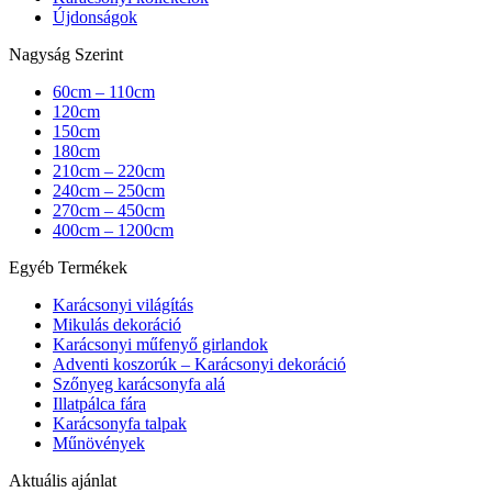
Újdonságok
Nagyság Szerint
60cm – 110cm
120cm
150cm
180cm
210cm – 220cm
240cm – 250cm
270cm – 450cm
400cm – 1200cm
Egyéb Termékek
Karácsonyi világítás
Mikulás dekoráció
Karácsonyi műfenyő girlandok
Adventi koszorúk – Karácsonyi dekoráció
Szőnyeg karácsonyfa alá
Illatpálca fára
Karácsonyfa talpak
Műnövények
Aktuális ajánlat