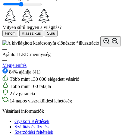
Milyen sűrű legyen a világítás?
Finom
Klasszikus
Sűrű
*illusztráció
—
Ajánlott LED-mennyiség
—
Megjelenítés
84% ajánlja (41)
Több mint 130 000 elégedett vásárló
Több mint 100 fafajta
2 év garancia
14 napos visszaküldési lehetőség
Vásárlási információk
Gyakori Kérdések
Szállítás és fizetés
Szerződési feltételek