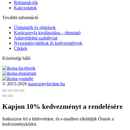
Reklamációk
Kapcsolatok
További információ
Útmutatók és eljárások
Karácsonyfa kiválasztása – útmutató
Adatvédelmi szabályzat
Nyereményjátékok és kedvezmények
Cikkek
Közösségi háló
© 2015-2026
karacsonyfavilag.hu
Kapjon 10% kedvezményt a rendelésére
Iratkozzon fel a hírlevelekre, és e-mailben elküldjük Önnek a
kedvezménykódot.