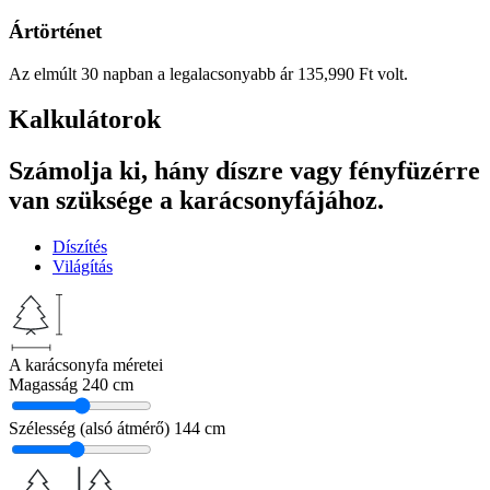
Ártörténet
Az elmúlt 30 napban a legalacsonyabb ár
135,990
Ft
volt.
Kalkulátorok
Számolja ki, hány díszre vagy fényfüzérre
van szüksége a karácsonyfájához.
Díszítés
Világítás
A karácsonyfa méretei
Magasság
240 cm
Szélesség (alsó átmérő)
144 cm