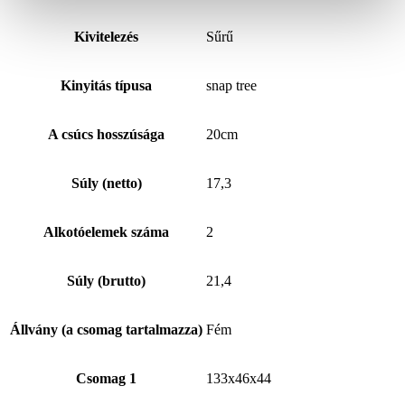
Kivitelezés
Sűrű
Kinyitás típusa
snap tree
A csúcs hosszúsága
20cm
Súly (netto)
17,3
Alkotóelemek száma
2
Súly (brutto)
21,4
Állvány (a csomag tartalmazza)
Fém
Csomag 1
133x46x44