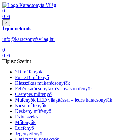
0
0
Ft
×
Írjon nekünk
info@karacsonyfavilag.hu
0
0
Ft
Típusz Szerint
3D műfenyők
Full 3D műfenyő
Klasszikus műkarácsonyfák
Fehér karácsonyfák és havas műfenyők
Cserepes műfenyő
Műfenyők LED világítással – ledes karácsonyfák
Kicsi műfenyők
Keskeny műfenyő
Extra széles
Műfenyők
Lucfenyő
Jegenyefenyő
Karácsonyi kollekciók