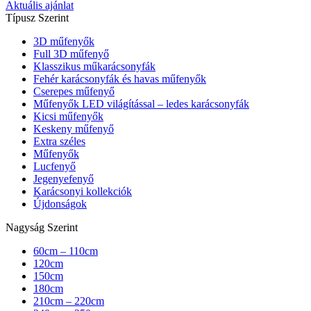
Aktuális ajánlat
Típusz Szerint
3D műfenyők
Full 3D műfenyő
Klasszikus műkarácsonyfák
Fehér karácsonyfák és havas műfenyők
Cserepes műfenyő
Műfenyők LED világítással – ledes karácsonyfák
Kicsi műfenyők
Keskeny műfenyő
Extra széles
Műfenyők
Lucfenyő
Jegenyefenyő
Karácsonyi kollekciók
Újdonságok
Nagyság Szerint
60cm – 110cm
120cm
150cm
180cm
210cm – 220cm