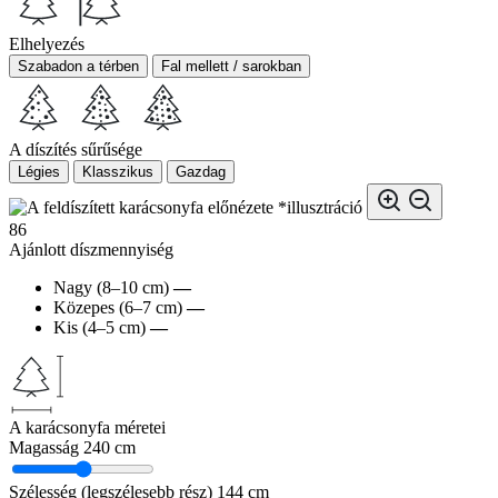
Elhelyezés
Szabadon a térben
Fal mellett / sarokban
A díszítés sűrűsége
Légies
Klasszikus
Gazdag
*illusztráció
86
Ajánlott díszmennyiség
Nagy (8–10 cm)
—
Közepes (6–7 cm)
—
Kis (4–5 cm)
—
A karácsonyfa méretei
Magasság
240 cm
Szélesség (legszélesebb rész)
144 cm