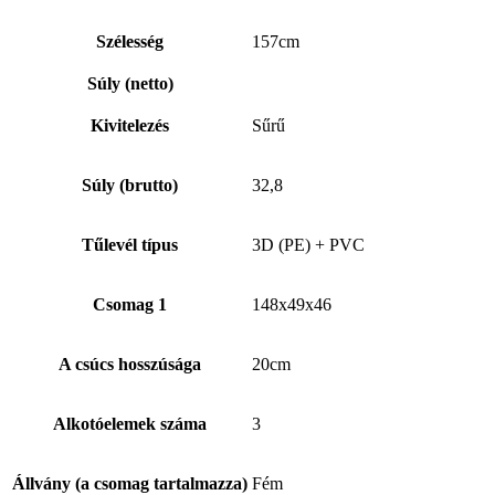
Szélesség
157cm
Súly (netto)
Kivitelezés
Sűrű
Súly (brutto)
32,8
Tűlevél típus
3D (PE) + PVC
Csomag 1
148x49x46
A csúcs hosszúsága
20cm
Alkotóelemek száma
3
Állvány (a csomag tartalmazza)
Fém