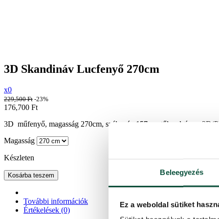
3D Skandináv Lucfenyő 270cm
x0
229,500
Ft
-23%
176,700
Ft
3D műfenyő, magasság 270cm, szélesség 157cm, tűlevel típus 3D(PE)
Magasság
Készleten
Beleegyezés
Kosárba teszem
További információk
Ez a weboldal sütiket haszn
Értékelések (0)