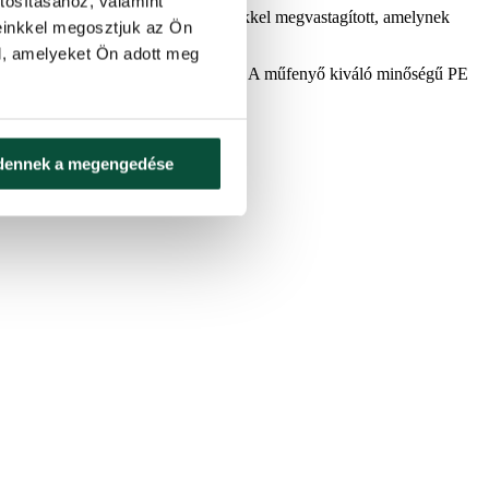
tosításához, valamint
e klasszikus, sötétebb PVC tűlevelekkel megvastagított, amelynek
einkkel megosztjuk az Ön
l, amelyeket Ön adott meg
k köszönhetően a fa tökéletes alakú. A műfenyő kiváló minőségű PE
dennek a megengedése