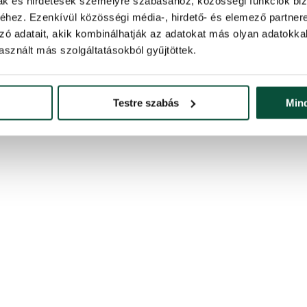
mak és hirdetések személyre szabásához, közösségi funkciók biz
 halványzöld és sötétebb zöld színek kombinációjajellemzi. A fa közep
hez. Ezenkívül közösségi média-, hirdető- és elemező partner
zó adatait, akik kombinálhatják az adatokat más olyan adatokka
k másik előnye a sok ága. Az esernyőszerűen összecsukható rendszerne
sznált más szolgáltatásokból gyűjtöttek.
esen sűrű megjelenést
Testre szabás
Min
ához
 dobozba