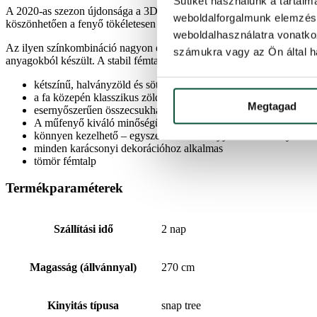
Sütiket használunk a tartal
A 2020-as szezon újdonsága a 3D skandináv luc. A 3D-s tűleveleket a
weboldalforgalmunk elemzésé
köszönhetően a fenyő tökéletesen sűrű megjelenésű.
weboldalhasználatra vonatko
Az ilyen színkombináció nagyon élethű és természetes. Ennek a fána
számukra vagy az Ön által ha
anyagokból készült. A stabil fémtalp a csomag része.
kétszínű, halványzöld és sötétebb zöld színű, 3D-s tűlevelek
a fa közepén klasszikus zöld PVC gallyak biztosítják a tökélet
Megtagad
esernyőszerűen összecsukható rendszer – a fa tökéletes formáj
A műfenyő kiváló minőségű PE és PVC anyagokból készült.
könnyen kezelhető – egyszerűen összehajtja és visszahelyezi a
minden karácsonyi dekorációhoz alkalmas
tömör fémtalp
Termékparaméterek
Szállítási idő
2 nap
Magasság (állvánnyal)
270 cm
Kinyitás típusa
snap tree