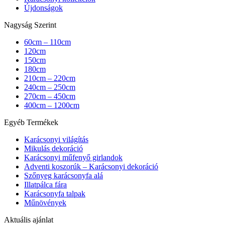
Újdonságok
Nagyság Szerint
60cm – 110cm
120cm
150cm
180cm
210cm – 220cm
240cm – 250cm
270cm – 450cm
400cm – 1200cm
Egyéb Termékek
Karácsonyi világítás
Mikulás dekoráció
Karácsonyi műfenyő girlandok
Adventi koszorúk – Karácsonyi dekoráció
Szőnyeg karácsonyfa alá
Illatpálca fára
Karácsonyfa talpak
Műnövények
Aktuális ajánlat