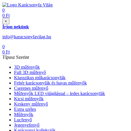
0
0
Ft
×
Írjon nekünk
info@karacsonyfavilag.hu
0
0
Ft
Típusz Szerint
3D műfenyők
Full 3D műfenyő
Klasszikus műkarácsonyfák
Fehér karácsonyfák és havas műfenyők
Cserepes műfenyő
Műfenyők LED világítással – ledes karácsonyfák
Kicsi műfenyők
Keskeny műfenyő
Extra széles
Műfenyők
Lucfenyő
Jegenyefenyő
Karácsonyi kollekciók