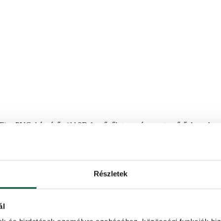
 + PVC, kétszínű zöld 3D fenyő tűk,tervezés – extra sűrű, hegy hoss
Részletek
ál