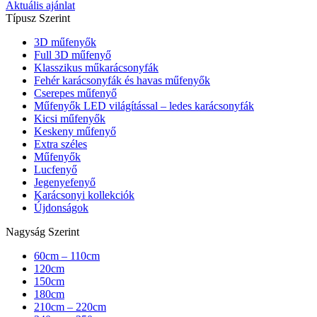
Aktuális ajánlat
Típusz Szerint
3D műfenyők
Full 3D műfenyő
Klasszikus műkarácsonyfák
Fehér karácsonyfák és havas műfenyők
Cserepes műfenyő
Műfenyők LED világítással – ledes karácsonyfák
Kicsi műfenyők
Keskeny műfenyő
Extra széles
Műfenyők
Lucfenyő
Jegenyefenyő
Karácsonyi kollekciók
Újdonságok
Nagyság Szerint
60cm – 110cm
120cm
150cm
180cm
210cm – 220cm