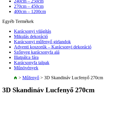
240cm – 250cm
270cm – 450cm
400cm – 1200cm
Egyéb Termékek
Karácsonyi világítás
Mikulás dekoráció
Karácsonyi műfenyő girlandok
Adventi koszorúk – Karácsonyi dekoráció
Szőnyeg karácsonyfa alá
Illatpálca fára
Karácsonyfa talpak
Műnövények
>
Műfenyő
>
3D Skandináv Lucfenyő 270cm
3D Skandináv Lucfenyő 270cm