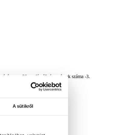
zúsága cca 20cm, fémállvány, részek száma -3.
A sütikről