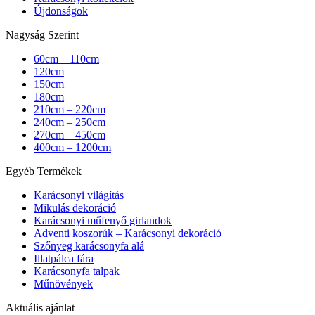
Újdonságok
Nagyság Szerint
60cm – 110cm
120cm
150cm
180cm
210cm – 220cm
240cm – 250cm
270cm – 450cm
400cm – 1200cm
Egyéb Termékek
Karácsonyi világítás
Mikulás dekoráció
Karácsonyi műfenyő girlandok
Adventi koszorúk – Karácsonyi dekoráció
Szőnyeg karácsonyfa alá
Illatpálca fára
Karácsonyfa talpak
Műnövények
Aktuális ajánlat