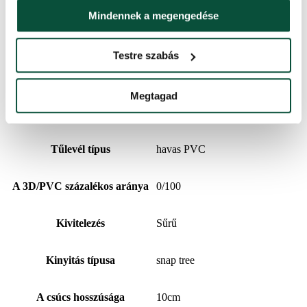
Magasság (állvánnyal)
210 cm
Mindennek a megengedése
3D ágak száma
0
Testre szabás
Szélesség
127 cm
Megtagad
PVC ágak száma
1658
Tűlevél típus
havas PVC
A 3D/PVC százalékos aránya
0/100
Kivitelezés
Sűrű
Kinyitás típusa
snap tree
A csúcs hosszúsága
10cm