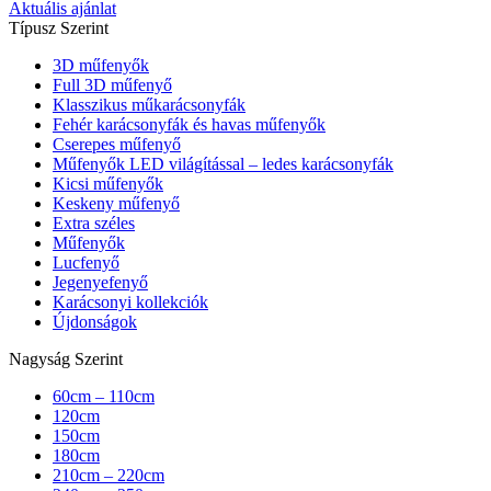
Aktuális ajánlat
Típusz Szerint
3D műfenyők
Full 3D műfenyő
Klasszikus műkarácsonyfák
Fehér karácsonyfák és havas műfenyők
Cserepes műfenyő
Műfenyők LED világítással – ledes karácsonyfák
Kicsi műfenyők
Keskeny műfenyő
Extra széles
Műfenyők
Lucfenyő
Jegenyefenyő
Karácsonyi kollekciók
Újdonságok
Nagyság Szerint
60cm – 110cm
120cm
150cm
180cm
210cm – 220cm