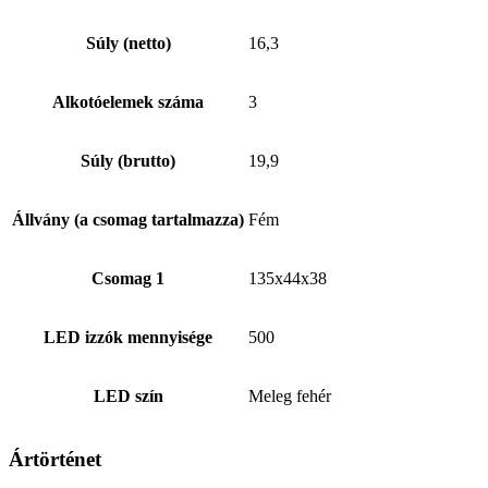
Súly (netto)
16,3
Alkotóelemek száma
3
Súly (brutto)
19,9
Állvány (a csomag tartalmazza)
Fém
Csomag 1
135x44x38
LED izzók mennyisége
500
LED szín
Meleg fehér
Ártörténet