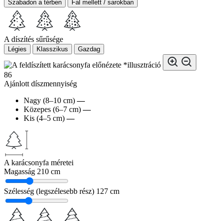
Szabadon a térben
Fal mellett / sarokban
A díszítés sűrűsége
Légies
Klasszikus
Gazdag
*illusztráció
86
Ajánlott díszmennyiség
Nagy (8–10 cm)
—
Közepes (6–7 cm)
—
Kis (4–5 cm)
—
A karácsonyfa méretei
Magasság
210 cm
Szélesség (legszélesebb rész)
127 cm