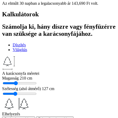
Az elmúlt 30 napban a legalacsonyabb ár
143,690
Ft
volt.
Kalkulátorok
Számolja ki, hány díszre vagy fényfüzérre
van szüksége a karácsonyfájához.
Díszítés
Világítás
A karácsonyfa méretei
Magasság
210 cm
Szélesség (alsó átmérő)
127 cm
Elhelyezés