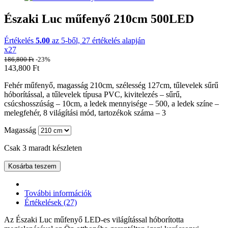
Északi Luc műfenyő 210cm 500LED
Értékelés
5.00
az 5-ből,
27
értékelés alapján
x27
186,800
Ft
-23%
143,800
Ft
Fehér m
űfenyő
, magasság 210cm, szélesség 127cm, tűlevelek sűrű
hóborítással, a tűlevelek típusa PVC, kivitelezés – sűrű,
csúcshosszúság – 10cm, a ledek mennyisége – 500, a ledek színe –
melegfehér, 8 világítási mód, tartozékok száma – 3
Magasság
Csak 3 maradt készleten
Kosárba teszem
További információk
Értékelések (27)
Az Északi Luc műfenyő LED-es világítással hóborította