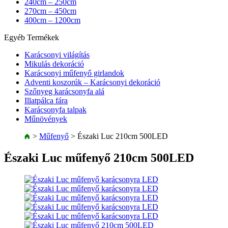
240cm – 250cm
270cm – 450cm
400cm – 1200cm
Egyéb Termékek
Karácsonyi világítás
Mikulás dekoráció
Karácsonyi műfenyő girlandok
Adventi koszorúk – Karácsonyi dekoráció
Szőnyeg karácsonyfa alá
Illatpálca fára
Karácsonyfa talpak
Műnövények
>
Műfenyő
>
Északi Luc 210cm 500LED
Északi Luc műfenyő 210cm 500LED