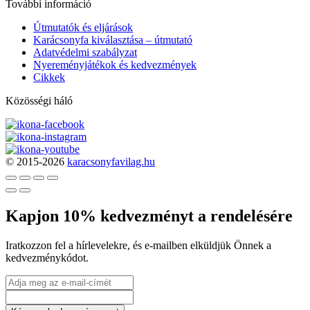
További információ
Útmutatók és eljárások
Karácsonyfa kiválasztása – útmutató
Adatvédelmi szabályzat
Nyereményjátékok és kedvezmények
Cikkek
Közösségi háló
© 2015-2026
karacsonyfavilag.hu
Kapjon 10% kedvezményt a rendelésére
Iratkozzon fel a hírlevelekre, és e-mailben elküldjük Önnek a
kedvezménykódot.