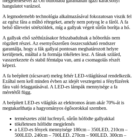
megjelenésével az Ön otthonába garantáltan igazi karácsonyi
hangulatot varázsol.
A legmodernebb technológia alkalmazásával fokozatosan viszik fel
az egész fára a műhó rétegeket, amely nem potyog le a fáról. A fa
belső tűlevelei sötétzöldek, míg a gallyak végeit sűrűn borítja a hó.
A gallyak első széthúzásakor felszabadulnak a hóborítás nem
rögzített részei. Az esernyőszerűen összecsukható rendszer
garantálja, hogy a fák gallyai pontosan meghatározott helyre
kerüljenek, miáltal a fa formája tökéletes lesz. A fának szilárd,
vasszerkezete és stabil fémtalpa van, ami a csomagolás részét
képezi.
A fa beépített (rácsavart) meleg fehér LED-világítással rendelkezik.
Ezáltal nem kell minden évben az idejét vesztegetni a fényfüzérek
fára való felaggatásával. A LED-es lámpák mennyisége a fa
méretétől függ.
A beépített LED-es világítás az elektromos áram akár 70%-át is
megtakaríthatja a hagyományos égősorokkal szemben.
természetes zöld lucfenyő, sűrűn hófödte gallyakkal
tökéletesen hófödte megjelenés
a LED-es fények mennyisége 180cm – 350LED, 210cm –
500LED, 240cm – 700LED, 270cm – 900LED, 300cm –