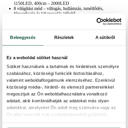
1150LED, 400cm – 2000LED
8 világítási mód – villogás, hullámzás, ismétlődés,
fényerősség és kikapcsolás időzítő
meleg fényű LED fényekkel
70%-os energiamegtakarítás a LED-es világítás révén
esernyőszerűen összecsukható rendszer – a fa tökéletes
formájáért
Beleegyezés
Részletek
A sütikről
kiváló minőségű PVC anyagokból készültt
minden karácsonyi dekorációval harmonizál
szilárd, vasszerkezet
a stabil fémtalp a csomagolás része
Ez a weboldal sütiket használ
Termékparaméterek
Sütiket használunk a tartalmak és hirdetések személyre
szabásához, közösségi funkciók biztosításához,
valamint weboldalforgalmunk elemzéséhez. Ezenkívül
Szállítási idő
2 nap
közösségi média-, hirdető- és elemező partnereinkkel
megosztjuk az Ön weboldalhasználatra vonatkozó
Ágak teljes száma
1658
adatait, akik kombinálhatják az adatokat más olyan
adatokkal, amelyeket Ön adott meg számukra vagy az
Világítási módok száma
8
Ön által használt más szolgáltatásokból gyűjtöttek.