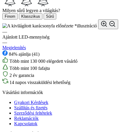
Milyen sűrű legyen a világítás?
Finom
Klasszikus
Sűrű
*illusztráció
—
Ajánlott LED-mennyiség
—
Megjelenítés
84% ajánlja (41)
Több mint 130 000 elégedett vásárló
Több mint 100 fafajta
2 év garancia
14 napos visszaküldési lehetőség
Vásárlási információk
Gyakori Kérdések
Szállítás és fizetés
Szerződési feltételek
Reklamációk
Kapcsolatok