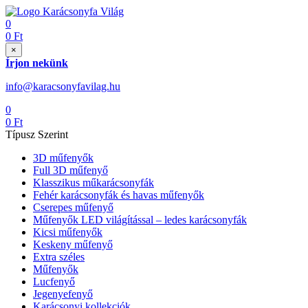
0
0
Ft
×
Írjon nekünk
info@karacsonyfavilag.hu
0
0
Ft
Típusz Szerint
3D műfenyők
Full 3D műfenyő
Klasszikus műkarácsonyfák
Fehér karácsonyfák és havas műfenyők
Cserepes műfenyő
Műfenyők LED világítással – ledes karácsonyfák
Kicsi műfenyők
Keskeny műfenyő
Extra széles
Műfenyők
Lucfenyő
Jegenyefenyő
Karácsonyi kollekciók