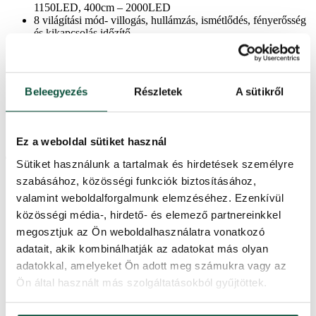
1150LED, 400cm – 2000LED
8 világítási mód- villogás, hullámzás, ismétlődés, fényerősség
és kikapcsolás időzítő
meleg fényű LED fényekkel
70%-os energiamegtakarítás a LED-es világítás révén
esernyőszerűen összecsukható rendszer – a fa tökéletes
formájáért
Beleegyezés
Részletek
A sütikről
kiváló minőségű PVC anyagokból készültt
minden karácsonyi dekorációval harmonizál
szilárd, vasszerkezet
a stabil fémtalp a csomagolás része
Ez a weboldal sütiket használ
Termékparaméterek
Sütiket használunk a tartalmak és hirdetések személyre
szabásához, közösségi funkciók biztosításához,
valamint weboldalforgalmunk elemzéséhez. Ezenkívül
Szállítási idő
2 nap
közösségi média-, hirdető- és elemező partnereinkkel
megosztjuk az Ön weboldalhasználatra vonatkozó
Ágak teljes száma
2076
adatait, akik kombinálhatják az adatokat más olyan
adatokkal, amelyeket Ön adott meg számukra vagy az
Világítási módok száma
8
Ön által használt más szolgáltatásokból gyűjtöttek.