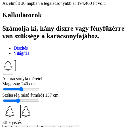
Az elmúlt 30 napban a legalacsonyabb ár
194,400
Ft
volt.
Kalkulátorok
Számolja ki, hány díszre vagy fényfüzérre
van szüksége a karácsonyfájához.
Díszítés
Világítás
A karácsonyfa méretei
Magasság
240 cm
Szélesség (alsó átmérő)
137 cm
Elhelyezés