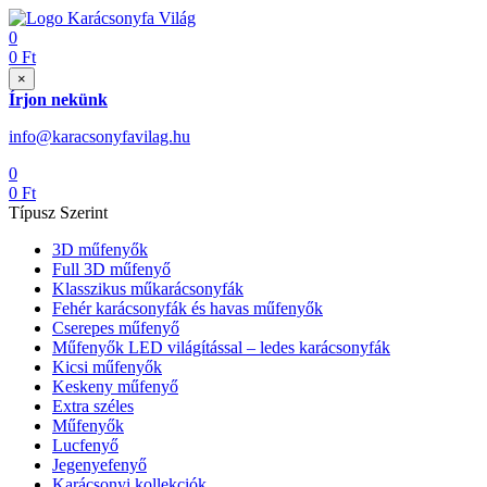
0
0
Ft
×
Írjon nekünk
info@karacsonyfavilag.hu
0
0
Ft
Típusz Szerint
3D műfenyők
Full 3D műfenyő
Klasszikus műkarácsonyfák
Fehér karácsonyfák és havas műfenyők
Cserepes műfenyő
Műfenyők LED világítással – ledes karácsonyfák
Kicsi műfenyők
Keskeny műfenyő
Extra széles
Műfenyők
Lucfenyő
Jegenyefenyő
Karácsonyi kollekciók