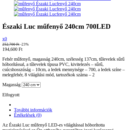
Északi Luc műfenyő 240cm 700LED
x0
252,700
Ft
-23%
194,600
Ft
Fehér m
űfenyő
, magasság 240cm, szélesség 137cm, tűlevelek sűrű
hóborítással, a tűlevelek típusa PVC, kivitelezés – sűrű,
csúcshosszúság – 10cm, a ledek mennyisége – 700, a ledek színe –
melegfehér, 8 világítási mód, tartozékok száma – 2
Magasság
Elfogyott
További információk
Értékelések (0)
Az Északi Luc műfenyő LED-es világítással hóborította