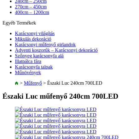
240cm – 250cm
270cm – 450cm
400cm – 1200cm
Egyéb Termékek
Karácsonyi világítás
Mikulás dekoráció
Karácsonyi műfenyő girlandok
Adventi koszorúk – Karácsonyi dekoráció
Szőnyeg karácsonyfa alá
Illatpálca fára
Karácsonyfa talpak
Műnövények
>
Műfenyő
>
Északi Luc 240cm 700LED
Északi Luc műfenyő 240cm 700LED