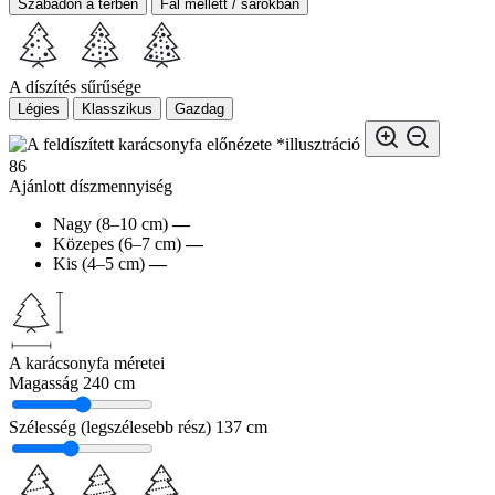
Szabadon a térben
Fal mellett / sarokban
A díszítés sűrűsége
Légies
Klasszikus
Gazdag
*illusztráció
86
Ajánlott díszmennyiség
Nagy (8–10 cm)
—
Közepes (6–7 cm)
—
Kis (4–5 cm)
—
A karácsonyfa méretei
Magasság
240 cm
Szélesség (legszélesebb rész)
137 cm