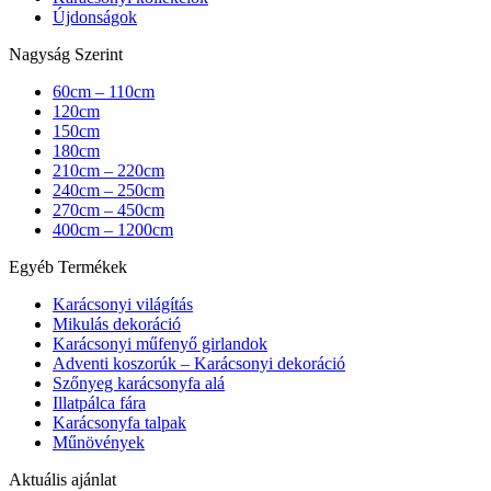
Újdonságok
Nagyság Szerint
60cm – 110cm
120cm
150cm
180cm
210cm – 220cm
240cm – 250cm
270cm – 450cm
400cm – 1200cm
Egyéb Termékek
Karácsonyi világítás
Mikulás dekoráció
Karácsonyi műfenyő girlandok
Adventi koszorúk – Karácsonyi dekoráció
Szőnyeg karácsonyfa alá
Illatpálca fára
Karácsonyfa talpak
Műnövények
Aktuális ajánlat