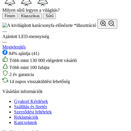
Milyen sűrű legyen a világítás?
Finom
Klasszikus
Sűrű
*illusztráció
—
Ajánlott LED-mennyiség
—
Megjelenítés
84% ajánlja (41)
Több mint 130 000 elégedett vásárló
Több mint 100 fafajta
2 év garancia
14 napos visszaküldési lehetőség
Vásárlási információk
Gyakori Kérdések
Szállítás és fizetés
Szerződési feltételek
Reklamációk
Kapcsolatok