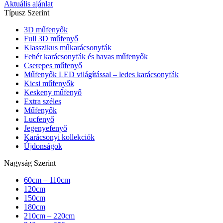
Aktuális ajánlat
Típusz Szerint
3D műfenyők
Full 3D műfenyő
Klasszikus műkarácsonyfák
Fehér karácsonyfák és havas műfenyők
Cserepes műfenyő
Műfenyők LED világítással – ledes karácsonyfák
Kicsi műfenyők
Keskeny műfenyő
Extra széles
Műfenyők
Lucfenyő
Jegenyefenyő
Karácsonyi kollekciók
Újdonságok
Nagyság Szerint
60cm – 110cm
120cm
150cm
180cm
210cm – 220cm