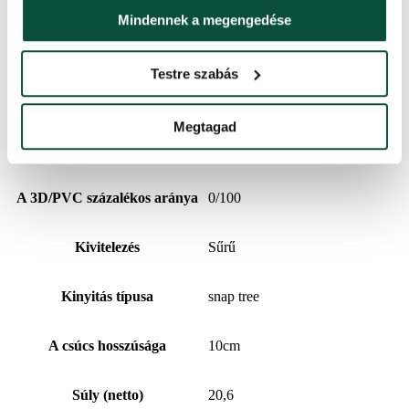
Magasság (állvánnyal)
240 cm
Mindennek a megengedése
3D ágak száma
0
Testre szabás
PVC ágak száma
2076
Megtagad
Tűlevél típus
havas PVC
A 3D/PVC százalékos aránya
0/100
Kivitelezés
Sűrű
Kinyitás típusa
snap tree
A csúcs hosszúsága
10cm
Súly (netto)
20,6