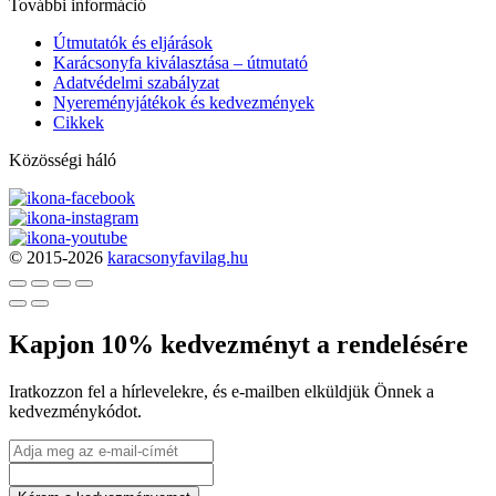
További információ
Útmutatók és eljárások
Karácsonyfa kiválasztása – útmutató
Adatvédelmi szabályzat
Nyereményjátékok és kedvezmények
Cikkek
Közösségi háló
© 2015-2026
karacsonyfavilag.hu
Kapjon 10% kedvezményt a rendelésére
Iratkozzon fel a hírlevelekre, és e-mailben elküldjük Önnek a
kedvezménykódot.