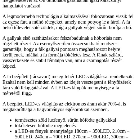
megjelenésével az Ön otthonába garantáltan igazi karácsonyi
hangulatot varázsol.
A legmodernebb technológia alkalmazásával fokozatosan viszik fel
az egész fára a műhó rétegeket, amely nem potyog le a fáról. A fa
belső tűlevelei sötétzöldek, míg a gallyak végeit sűrűn borítja a hó.
A gallyak első széthúzásakor felszabadulnak a hóborítás nem
rögzített részei. Az esernyőszerűen összecsukható rendszer
garantálja, hogy a fák gallyai pontosan meghatározott helyre
kerüljenek, miáltal a fa formája tökéletes lesz. A fának szilárd,
vasszerkezete és stabil fémtalpa van, ami a csomagolás részét
képezi.
A fa beépített (rácsavart) meleg fehér LED-világítással rendelkezik.
Ezáltal nem kell minden évben az idejét vesztegetni a fényfüzérek
fára való felaggatásával. A LED-es lámpák mennyisége a fa
méretétől függ.
A beépített LED-es világítás az elektromos áram akár 70%-át is
megtakaríthatja a hagyományos égősorokkal szemben.
természetes zöld lucfenyő, sűrűn hófödte gallyakkal
tökéletesen hófödte megjelenés
a LED-es fények mennyisége 180cm – 350LED, 210cm –
500LED, 240cm – 700LED, 270cm – 900LED, 300cm –