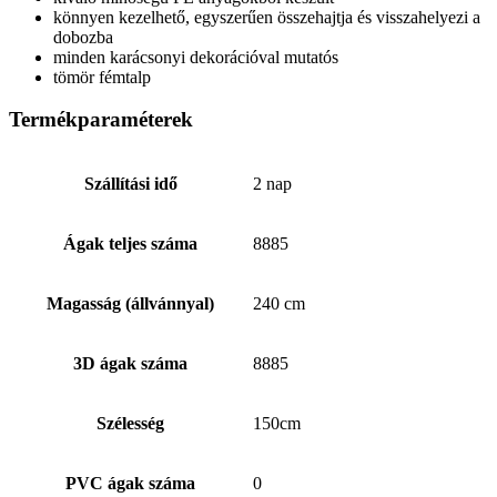
könnyen kezelhető, egyszerűen összehajtja és visszahelyezi a
dobozba
minden karácsonyi dekorációval mutatós
tömör fémtalp
Termékparaméterek
Szállítási idő
2 nap
Ágak teljes száma
8885
Magasság (állvánnyal)
240 cm
3D ágak száma
8885
Szélesség
150cm
PVC ágak száma
0