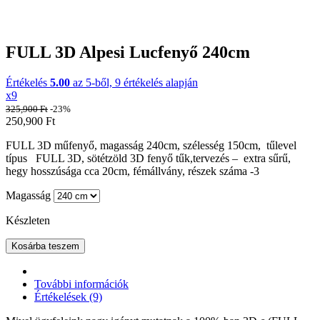
FULL 3D Alpesi Lucfenyő 240cm
Értékelés
5.00
az 5-ből,
9
értékelés alapján
x9
325,900
Ft
-23%
250,900
Ft
FULL 3D műfenyő, magasság 240cm, szélesség 150cm, tűlevel
típus FULL 3D, sötétzöld 3D fenyő tűk,tervezés – extra sűrű,
hegy hosszúsága cca 20cm, fémállvány, részek száma -3
Magasság
Készleten
Kosárba teszem
További információk
Értékelések (9)