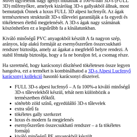
Mivel ügyfeleink nagy igényt mutatnak a 100%-ban 3D-s (FULL
3D) műfenyőkre, amelyek kizárólag 3D-s gallyakból állnak, most
bemutatjuk Önnek a luxus FULL 3D alpesi lucfenyőt. Az ágak
természetesen strukturált 3D-s tűlevelei garantálják a fa egyedi és
tökéletesen élethű megjelenését. A 3D-s ágak nagy számának
köszönhetően ez a legsűrűbb fa a kínálatunkban.
Kiváló minőségű PVC anyagokból készült A fa nagyon szép,
arányos, kúp alakú formáját az esernyőszerűen összecsukható
rendszer biztosítja, amely az ágakat a megfelelő helyre rendezi. A
stabil fémtalp biztosítja, hogy a fa ne boruljon fel, a csomag része.
Ha szeretnéd, hogy karácsonyi díszítésed tökéletesen össze legyen
hangolva, ezt a terméket is kombinálhatod a
3D-s Alpesi Lucfenyő
karácsonyi kollekció
hasonló karácsonyi díszeivel.
FULL 3D-s alpesi lucfenyő – A fa 100%-a kiváló minőségű
3D-s tűlevelekből készül, tehát nem különbözik a
természetben élőktől.
sötétebb zöld színű, egyedülálló 3D-s tűlevelek
extra sűrű fa
tökéletes gally szerkezet
luxus és modern fa megjelenés
esernyőszerűen összecsukható rendszer – a fa tökéletes
formájú
kiváló minőségű PE anyagokból készült