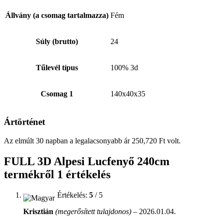
Állvány (a csomag tartalmazza)
Fém
Súly (brutto)
24
Tűlevél típus
100% 3d
Csomag 1
140x40x35
Ártörténet
Az elmúlt 30 napban a legalacsonyabb ár
250,720
Ft
volt.
FULL 3D Alpesi Lucfenyő 240cm
termékről 1 értékelés
Értékelés:
5
/ 5
Krisztián
(megerősített tulajdonos)
–
2026.01.04.