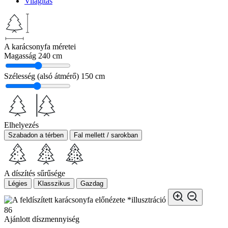
Világítás
A karácsonyfa méretei
Magasság
240 cm
Szélesség (alsó átmérő)
150 cm
Elhelyezés
Szabadon a térben
Fal mellett / sarokban
A díszítés sűrűsége
Légies
Klasszikus
Gazdag
*illusztráció
86
Ajánlott díszmennyiség