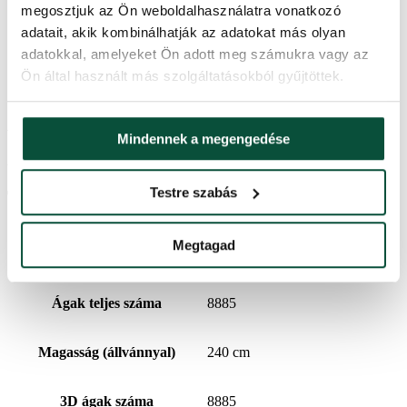
megosztjuk az Ön weboldalhasználatra vonatkozó
Tűlevél típus
100% 3d
adatait, akik kombinálhatják az adatokat más olyan
adatokkal, amelyeket Ön adott meg számukra vagy az
Csomag 1
140x40x35
Ön által használt más szolgáltatásokból gyűjtöttek.
Ártörténet
Mindennek a megengedése
Az elmúlt 30 napban a legalacsonyabb ár
250,720
Ft
volt.
Testre szabás
További információk
Megtagad
Szállítási idő
2 nap
Ágak teljes száma
8885
Magasság (állvánnyal)
240 cm
3D ágak száma
8885