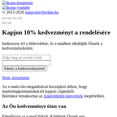
© 2015-2026
karacsonyfavilag.hu
Kapjon 10% kedvezményt a rendelésére
Iratkozzon fel a hírlevelekre, és e-mailben elküldjük Önnek a
kedvezménykódot.
Kérem a kedvezményemet
Nem, köszönöm
Az e-mail-cím megadásával hozzájárul ahhoz, hogy
marketingkommunikációt kapjon cégünktől.
Bármikor leiratkozhat az
Adatvédelmi irányelvek
megfelelően.
Az Ön kedvezménye úton van
Ellenőrizze az e-mail fiókját. Küldtünk Önnek egy