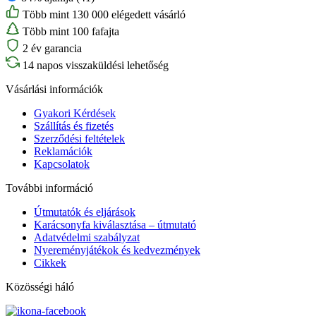
Több mint 130 000 elégedett vásárló
Több mint 100 fafajta
2 év garancia
14 napos visszaküldési lehetőség
Vásárlási információk
Gyakori Kérdések
Szállítás és fizetés
Szerződési feltételek
Reklamációk
Kapcsolatok
További információ
Útmutatók és eljárások
Karácsonyfa kiválasztása – útmutató
Adatvédelmi szabályzat
Nyereményjátékok és kedvezmények
Cikkek
Közösségi háló