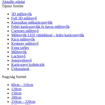
Aktuális ajánlat
Típusz Szerint
3D műfenyők
Full 3D műfenyő
Klasszikus műkarácsonyfák
Fehér karácsonyfák és havas műfenyők
Cserepes műfenyő
Műfenyők LED világítással – ledes karácsonyfák
Kicsi műfenyők
Keskeny műfenyő
Extra széles
Műfenyők
Lucfenyő
Jegenyefenyő
Karácsonyi kollekciók
Újdonságok
Nagyság Szerint
60cm – 110cm
120cm
150cm
180cm
210cm – 220cm