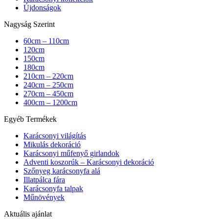
Újdonságok
Nagyság Szerint
60cm – 110cm
120cm
150cm
180cm
210cm – 220cm
240cm – 250cm
270cm – 450cm
400cm – 1200cm
Egyéb Termékek
Karácsonyi világítás
Mikulás dekoráció
Karácsonyi műfenyő girlandok
Adventi koszorúk – Karácsonyi dekoráció
Szőnyeg karácsonyfa alá
Illatpálca fára
Karácsonyfa talpak
Műnövények
Aktuális ajánlat