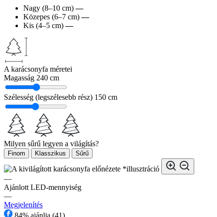
Nagy (8–10 cm)
—
Közepes (6–7 cm)
—
Kis (4–5 cm)
—
A karácsonyfa méretei
Magasság
240 cm
Szélesség (legszélesebb rész)
150 cm
Milyen sűrű legyen a világítás?
Finom
Klasszikus
Sűrű
*illusztráció
—
Ajánlott LED-mennyiség
—
Megjelenítés
84% ajánlja (41)