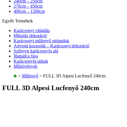
240cm – 250cm
270cm – 450cm
400cm – 1200cm
Egyéb Termékek
Karácsonyi világítás
Mikulás dekoráció
Karácsonyi műfenyő girlandok
Adventi koszorúk – Karácsonyi dekoráció
Szőnyeg karácsonyfa alá
Illatpálca fára
Karácsonyfa talpak
Műnövények
>
Műfenyő
>
FULL 3D Alpesi Lucfenyő 240cm
FULL 3D Alpesi Lucfenyő 240cm