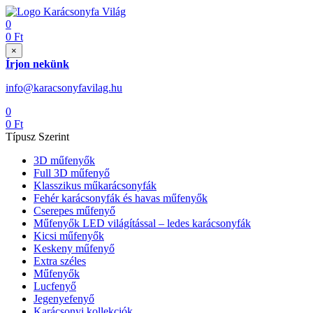
0
0
Ft
×
Írjon nekünk
info@karacsonyfavilag.hu
0
0
Ft
Típusz Szerint
3D műfenyők
Full 3D műfenyő
Klasszikus műkarácsonyfák
Fehér karácsonyfák és havas műfenyők
Cserepes műfenyő
Műfenyők LED világítással – ledes karácsonyfák
Kicsi műfenyők
Keskeny műfenyő
Extra széles
Műfenyők
Lucfenyő
Jegenyefenyő
Karácsonyi kollekciók