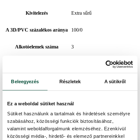
Kivitelezés
Extra sűrű
A 3D/PVC százalékos aránya
100/0
Alkotóelemek száma
3
Kinyitás típusa
snap tree
A csúcs hosszúsága
20cm
Beleegyezés
Részletek
A sütikről
Súly (netto)
20
Ez a weboldal sütiket használ
Sütiket használunk a tartalmak és hirdetések személyre
Állvány (a csomag tartalmazza)
Fém
szabásához, közösségi funkciók biztosításához,
valamint weboldalforgalmunk elemzéséhez. Ezenkívül
Súly (brutto)
24
közösségi média-, hirdető- és elemező partnereinkkel