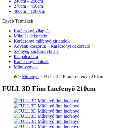
240cm – 250cm
270cm – 450cm
400cm – 1200cm
Egyéb Termékek
Karácsonyi világítás
Mikulás dekoráció
Karácsonyi műfenyő girlandok
Adventi koszorúk – Karácsonyi dekoráció
Szőnyeg karácsonyfa alá
Illatpálca fára
Karácsonyfa talpak
Műnövények
>
Műfenyő
>
FULL 3D Finn Lucfenyő 210cm
FULL 3D Finn Lucfenyő 210cm