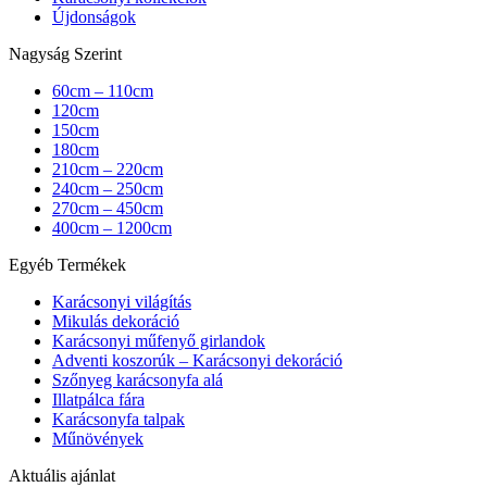
Újdonságok
Nagyság Szerint
60cm – 110cm
120cm
150cm
180cm
210cm – 220cm
240cm – 250cm
270cm – 450cm
400cm – 1200cm
Egyéb Termékek
Karácsonyi világítás
Mikulás dekoráció
Karácsonyi műfenyő girlandok
Adventi koszorúk – Karácsonyi dekoráció
Szőnyeg karácsonyfa alá
Illatpálca fára
Karácsonyfa talpak
Műnövények
Aktuális ajánlat