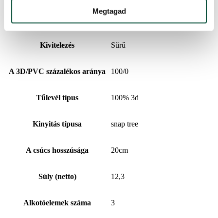
Megtagad
PVC ágak száma
0
Kivitelezés
Sűrű
A 3D/PVC százalékos aránya
100/0
Tűlevél típus
100% 3d
Kinyitás típusa
snap tree
A csúcs hosszúsága
20cm
Súly (netto)
12,3
Alkotóelemek száma
3