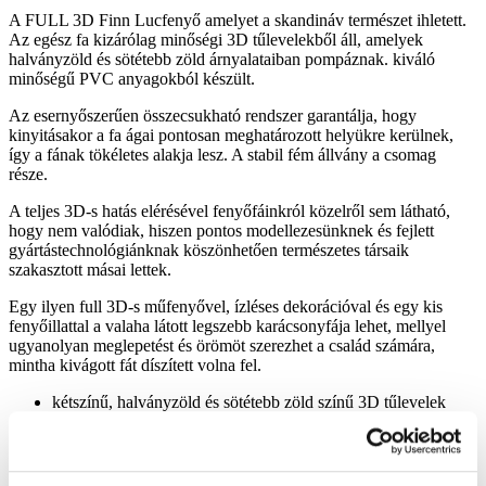
A FULL 3D Finn Lucfenyő amelyet a skandináv természet ihletett.
Az egész fa kizárólag minőségi 3D tűlevelekből áll, amelyek
halványzöld és sötétebb zöld árnyalataiban pompáznak. kiváló
minőségű PVC anyagokból készült.
Az esernyőszerűen összecsukható rendszer garantálja, hogy
kinyitásakor a fa ágai pontosan meghatározott helyükre kerülnek,
így a fának tökéletes alakja lesz. A stabil fém állvány a csomag
része.
A teljes 3D-s hatás elérésével fenyőfáinkról közelről sem látható,
hogy nem valódiak, hiszen pontos modellezesünknek és fejlett
gyártástechnológiánknak köszönhetően természetes társaik
szakasztott másai lettek.
Egy ilyen full 3D-s műfenyővel, ízléses dekorációval és egy kis
fenyőillattal a valaha látott legszebb karácsonyfája lehet, mellyel
ugyanolyan meglepetést és örömöt szerezhet a család számára,
mintha kivágott fát díszített volna fel.
kétszínű, halványzöld és sötétebb zöld színű 3D tűlevelek
FULL 3D – 100%-ban kiváló minőségű 3D tűlevelekből
készül
a természetben élő fenyő pontos mása
nagy számú gally