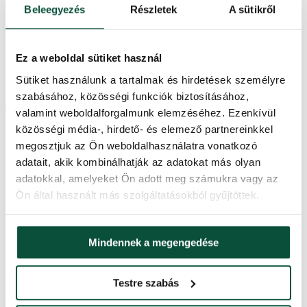
esernyőszerűen összecsukható rendszer – a fa tökéletes
Beleegyezés
Részletek
A sütikről
formájához
A műfenyő kiváló minőségű PE és PVC anyagokból készült.
könnyű kezelhetőség – egyszerűen összehajtja és
visszahelyezi a dobozba
Ez a weboldal sütiket használ
minden karácsonyi dekorációhoz alkalmas
Sütiket használunk a tartalmak és hirdetések személyre
stabil fém állvány a csomag része
szabásához, közösségi funkciók biztosításához,
Termékparaméterek
valamint weboldalforgalmunk elemzéséhez. Ezenkívül
közösségi média-, hirdető- és elemező partnereinkkel
megosztjuk az Ön weboldalhasználatra vonatkozó
Szállítási idő
2 nap
adatait, akik kombinálhatják az adatokat más olyan
adatokkal, amelyeket Ön adott meg számukra vagy az
Ágak teljes száma
1583
Ön által használt más szolgáltatásokból gyűjtöttek.
Magasság (állvánnyal)
210 cm
Mindennek a megengedése
3D ágak száma
1583
Testre szabás
Szélesség
120 cm