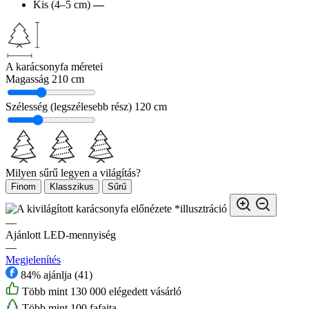
Kis (4–5 cm)
—
A karácsonyfa méretei
Magasság
210 cm
Szélesség (legszélesebb rész)
120 cm
Milyen sűrű legyen a világítás?
Finom
Klasszikus
Sűrű
*illusztráció
—
Ajánlott LED-mennyiség
—
Megjelenítés
84% ajánlja (41)
Több mint 130 000 elégedett vásárló
Több mint 100 fafajta