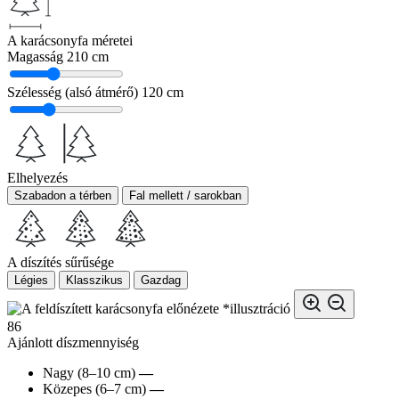
A karácsonyfa méretei
Magasság
210 cm
Szélesség (alsó átmérő)
120 cm
Elhelyezés
Szabadon a térben
Fal mellett / sarokban
A díszítés sűrűsége
Légies
Klasszikus
Gazdag
*illusztráció
86
Ajánlott díszmennyiség
Nagy (8–10 cm)
—
Közepes (6–7 cm)
—