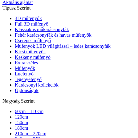
Aktuális ajánlat
Típusz Szerint
3D műfenyők
Full 3D műfenyő
Klasszikus műkarácsonyfák
Fehér karácsonyfák és havas műfenyők
Cserepes műfenyő
Műfenyők LED világítással – ledes karácsonyfák
Kicsi műfenyők
Keskeny műfenyő
Extra széles
Műfenyők
Lucfenyő
Jegenyefenyő
Karácsonyi kollekciók
Újdonságok
Nagyság Szerint
60cm – 110cm
120cm
150cm
180cm
210cm – 220cm