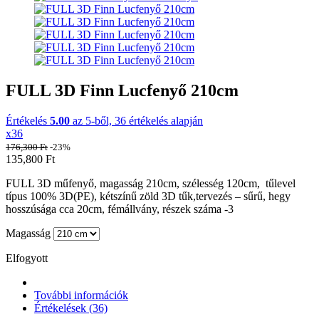
FULL 3D Finn Lucfenyő 210cm
Értékelés
5.00
az 5-ből,
36
értékelés alapján
x36
176,300
Ft
-23%
135,800
Ft
FULL 3D műfenyő, magasság 210cm, szélesség 120cm, tűlevel
típus 100% 3D(PE), kétszínű zöld 3D tűk,tervezés – sűrű, hegy
hosszúsága cca 20cm, fémállvány, részek száma -3
Magasság
Elfogyott
További információk
Értékelések (36)