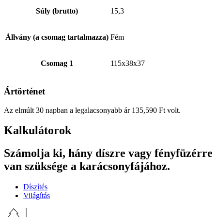
Súly (brutto)
15,3
Állvány (a csomag tartalmazza)
Fém
Csomag 1
115x38x37
Ártörténet
Az elmúlt 30 napban a legalacsonyabb ár
135,590
Ft
volt.
Kalkulátorok
Számolja ki, hány díszre vagy fényfüzérre
van szüksége a karácsonyfájához.
Díszítés
Világítás