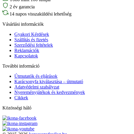
2 év garancia
14 napos visszaküldési lehetőség
Vásárlási információk
Gyakori Kérdések
Szállítás és fizetés
Szerződési feltételek
Reklamációk
Kapcsolatok
További információ
Útmutatók és eljárások
Karácsonyfa kiválasztása – útmutató
Adatvédelmi szabályzat
Nyereményjátékok és kedvezmények
Cikkek
Közösségi háló