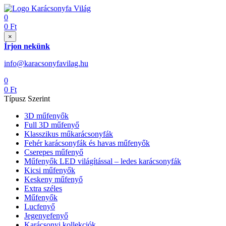
0
0
Ft
×
Írjon nekünk
info@karacsonyfavilag.hu
0
0
Ft
Típusz Szerint
3D műfenyők
Full 3D műfenyő
Klasszikus műkarácsonyfák
Fehér karácsonyfák és havas műfenyők
Cserepes műfenyő
Műfenyők LED világítással – ledes karácsonyfák
Kicsi műfenyők
Keskeny műfenyő
Extra széles
Műfenyők
Lucfenyő
Jegenyefenyő
Karácsonyi kollekciók