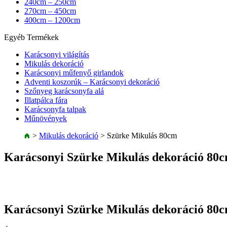
240cm – 250cm
270cm – 450cm
400cm – 1200cm
Egyéb Termékek
Karácsonyi világítás
Mikulás dekoráció
Karácsonyi műfenyő girlandok
Adventi koszorúk – Karácsonyi dekoráció
Szőnyeg karácsonyfa alá
Illatpálca fára
Karácsonyfa talpak
Műnövények
>
Mikulás dekoráció
>
Szürke Mikulás 80cm
Karácsonyi Szürke Mikulás dekoráció 80
Karácsonyi Szürke Mikulás dekoráció 80