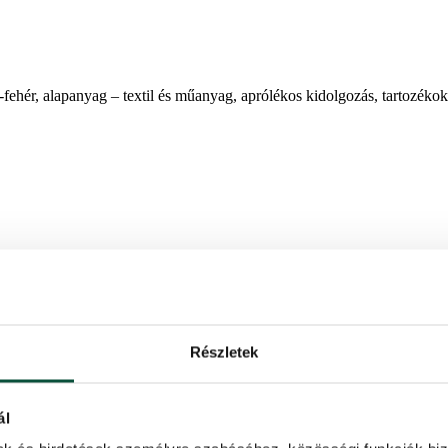
ehér, alapanyag – textil és műanyag, aprólékos kidolgozás, tartozéko
 ízléses dekorációja. A Mikulás szürke-fehér kockás kabátkát visel, a
rágot. A lábán halvány színű, bolyhos szőrmecsizmát visel.
Részletek
rcocskáját kerek szemüveg és sűrű fehér szakáll díszíti. Stílusban öss
ál