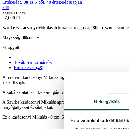
Értékelés
5.00
az 5-ből,
48
értékelés alapján
x48
35,000
Ft
-23%
27,000
Ft
Szürke Karácsonyi Mikulás dekoráció, magasság 80cm, szín – szürke-f
Magasság
Elfogyott
További információk
Értékelések (48)
A modern, karácsonyi Mikulás-figura szürke öltözékben az Ön otthona
készült sapkát.
A kabátka alatt szürke kardigánt visel barna gombokkal és szürke nad
Beleegyezés
A Szürke karácsonyi Mikulás aprólékosan van kidolgozva. Kidolgozott a
fenyőgallyakat és sítalpakat.
Ez a karácsonyi Mikulás 40 cm, 60 cm és 80 cm méretekben kapható.
Ez a weboldal sütiket haszn