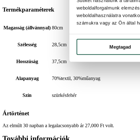
Sütiket használunk a tartal
weboldalforgalmunk elemzésé
Termékparaméterek
weboldalhasználatra vonatko
számukra vagy az Ön által ha
Magasság (állvánnyal)
80cm
Szélesség
28,5cm
Megtagad
Hosszúság
37,5cm
Alapanyag
70%textil, 30%műanyag
Szín
szürkésfehér
Ártörténet
Az elmúlt 30 napban a legalacsonyabb ár
27,000
Ft
volt.
További információk