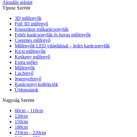
Aktuális ajánlat
Típusz Szerint
3D műfenyők
Full 3D műfenyő
Klasszikus műkarácsonyfák
Fehér karácsonyfák és havas műfenyők
Cserepes műfenyő
Műfenyők LED világítással – ledes karácsonyfák
Kicsi műfenyők
Keskeny műfenyő
Extra széles
Műfenyők
Lucfenyő
Jegenyefenyő
Karácsonyi kollekciók
Újdonságok
Nagyság Szerint
60cm – 110cm
120cm
150cm
180cm
210cm – 220cm