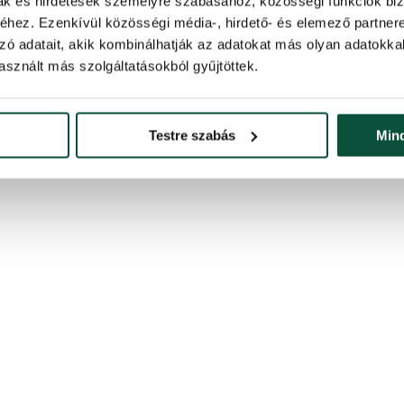
mak és hirdetések személyre szabásához, közösségi funkciók biz
hez. Ezenkívül közösségi média-, hirdető- és elemező partner
zó adatait, akik kombinálhatják az adatokat más olyan adatokka
sznált más szolgáltatásokból gyűjtöttek.
Testre szabás
Min