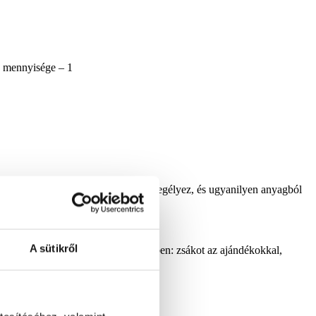
k mennyisége – 1
melyet sűrű, halvány színű szőrme szegélyez, és ugyanilyen anyagból
A sütikről
zehangolt kiegészítőket tart a kezében: zsákot az ajándékokkal,