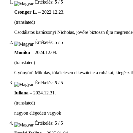
Értékelés:
5
/ 5
Csongor L.
–
2022.12.23.
(translated)
Csodálatos karácsonyi Nicholas, jövőre biztosan újra megrend
Értékelés:
5
/ 5
Monika
–
2024.12.09.
(translated)
Gyönyörű Mikulás, tökéletesen elkészítette a ruhákat, kiegész
Értékelés:
5
/ 5
Iuliana
–
2024.12.31.
(translated)
nagyon elégedett vagyok
Értékelés:
5
/ 5