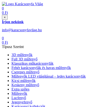
0
0
Ft
×
Írjon nekünk
info@karacsonyfavilag.hu
0
0
Ft
Típusz Szerint
3D műfenyők
Full 3D műfenyő
Klasszikus műkarácsonyfák
Fehér karácsonyfák és havas műfenyők
Cserepes műfenyő
Műfenyők LED világítással – ledes karácsonyfák
Kicsi műfenyők
Keskeny műfenyő
Extra széles
Műfenyők
Lucfenyő
Jegenyefenyő
Karácsonyi kollekciók