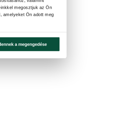
tosításához, valamint
einkkel megosztjuk az Ön
l, amelyeket Ön adott meg
dennek a megengedése