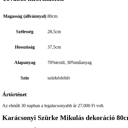
Magasság (állvánnyal)
80cm
Szélesség
28,5cm
Hosszúság
37,5cm
Alapanyag
70%textil, 30%műanyag
Szín
szürkésfehér
Ártörténet
Az elmúlt 30 napban a legalacsonyabb ár
27,000
Ft
volt.
Karácsonyi Szürke Mikulás dekoráció 80