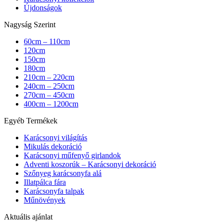
Újdonságok
Nagyság Szerint
60cm – 110cm
120cm
150cm
180cm
210cm – 220cm
240cm – 250cm
270cm – 450cm
400cm – 1200cm
Egyéb Termékek
Karácsonyi világítás
Mikulás dekoráció
Karácsonyi műfenyő girlandok
Adventi koszorúk – Karácsonyi dekoráció
Szőnyeg karácsonyfa alá
Illatpálca fára
Karácsonyfa talpak
Műnövények
Aktuális ajánlat