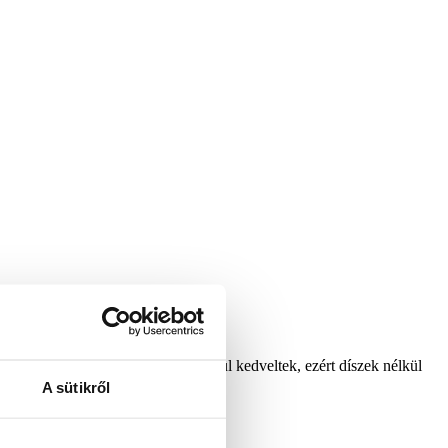
obában. A kicsi műfenyők rendkívül kedveltek, ezért díszek nélkül
 változatban is.
Olvass tovább
A sütikről