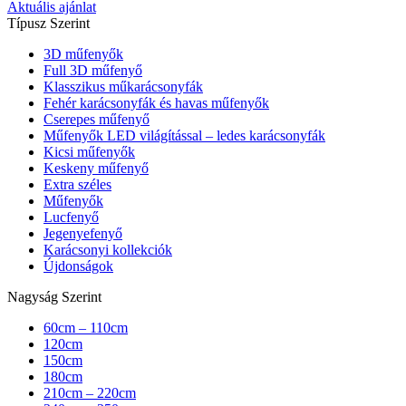
Aktuális ajánlat
Típusz Szerint
3D műfenyők
Full 3D műfenyő
Klasszikus műkarácsonyfák
Fehér karácsonyfák és havas műfenyők
Cserepes műfenyő
Műfenyők LED világítással – ledes karácsonyfák
Kicsi műfenyők
Keskeny műfenyő
Extra széles
Műfenyők
Lucfenyő
Jegenyefenyő
Karácsonyi kollekciók
Újdonságok
Nagyság Szerint
60cm – 110cm
120cm
150cm
180cm
210cm – 220cm