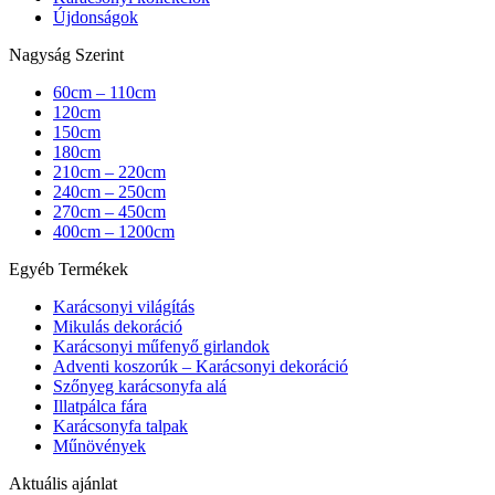
Újdonságok
Nagyság Szerint
60cm – 110cm
120cm
150cm
180cm
210cm – 220cm
240cm – 250cm
270cm – 450cm
400cm – 1200cm
Egyéb Termékek
Karácsonyi világítás
Mikulás dekoráció
Karácsonyi műfenyő girlandok
Adventi koszorúk – Karácsonyi dekoráció
Szőnyeg karácsonyfa alá
Illatpálca fára
Karácsonyfa talpak
Műnövények
Aktuális ajánlat