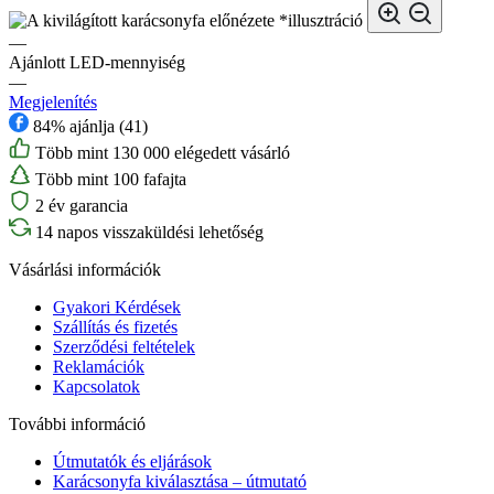
*illusztráció
—
Ajánlott LED-mennyiség
—
Megjelenítés
84% ajánlja (41)
Több mint 130 000 elégedett vásárló
Több mint 100 fafajta
2 év garancia
14 napos visszaküldési lehetőség
Vásárlási információk
Gyakori Kérdések
Szállítás és fizetés
Szerződési feltételek
Reklamációk
Kapcsolatok
További információ
Útmutatók és eljárások
Karácsonyfa kiválasztása – útmutató