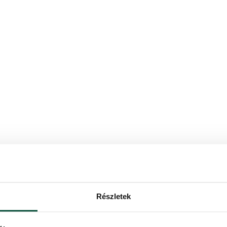
kevés a hely, vagy mini műfenyőként a gyerekszobában esetleg az elősz
 a hagyományos zöld tűlevelekkel, valamint sűrűn hóval borított, fehér
Részletek