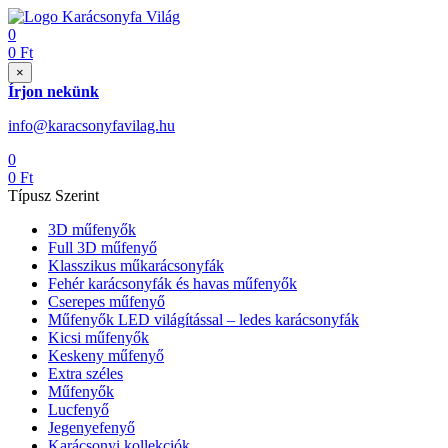
0
0
Ft
×
Írjon nekünk
info@karacsonyfavilag.hu
0
0
Ft
Típusz Szerint
3D műfenyők
Full 3D műfenyő
Klasszikus műkarácsonyfák
Fehér karácsonyfák és havas műfenyők
Cserepes műfenyő
Műfenyők LED világítással – ledes karácsonyfák
Kicsi műfenyők
Keskeny műfenyő
Extra széles
Műfenyők
Lucfenyő
Jegenyefenyő
Karácsonyi kollekciók