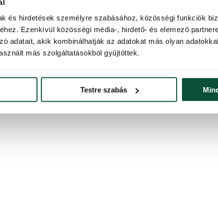
ál
mak és hirdetések személyre szabásához, közösségi funkciók biz
 van szüksége a karácsonyfájához.
hez. Ezenkívül közösségi média-, hirdető- és elemező partner
zó adatait, akik kombinálhatják az adatokat más olyan adatokka
sznált más szolgáltatásokból gyűjtöttek.
Testre szabás
Min