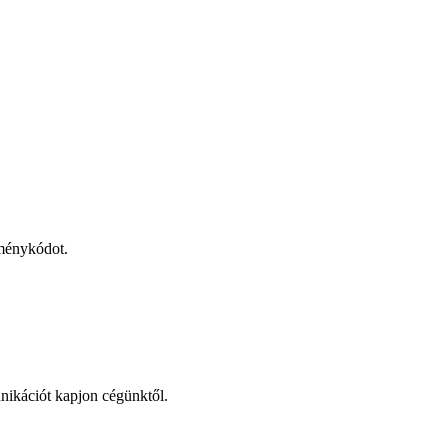
zménykódot.
ikációt kapjon cégünktől.