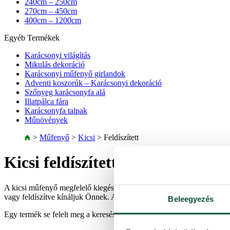
240cm – 250cm
270cm – 450cm
400cm – 1200cm
Egyéb Termékek
Karácsonyi világítás
Mikulás dekoráció
Karácsonyi műfenyő girlandok
Adventi koszorúk – Karácsonyi dekoráció
Szőnyeg karácsonyfa alá
Illatpálca fára
Karácsonyfa talpak
Műnövények
>
Műfenyő
>
Kicsi
>
Feldíszített
Kicsi feldíszített műfenyők
A kicsi műfenyő megfelelő kiegészítő azokban a helyiségekben, ahol 
vagy feldíszítve kínáljuk Önnek. A mini műfenyőket megtalálja nálunk
Beleegyezés
Egy termék se felelt meg a keresésnek.