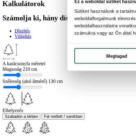
Ez a weboldal sütiket haszn
Kalkulátorok
Sütiket használunk a tartal
Számolja ki, hány díszre vagy fényfüzérre
weboldalforgalmunk elemzésé
weboldalhasználatra vonatko
Díszítés
számukra vagy az Ön által ha
Világítás
Megtagad
A karácsonyfa méretei
Magasság
210 cm
Szélesség (alsó átmérő)
130 cm
Elhelyezés
Szabadon a térben
Fal mellett / sarokban