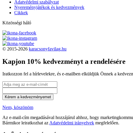
Adatvédelmi szabályzat
Nyereményjátékok és kedvezmények
Cikkek
Közösségi háló
© 2015-2026
karacsonyfavilag.hu
Kapjon 10% kedvezményt a rendelésére
Iratkozzon fel a hírlevelekre, és e-mailben elküldjük Önnek a kedve
Kérem a kedvezményemet
Nem, köszönöm
Az e-mail-cím megadásával hozzájárul ahhoz, hogy marketingkommun
Bármikor leiratkozhat az
Adatvédelmi irányelvek
megfelelően.