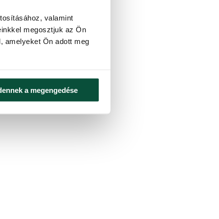
tosításához, valamint
einkkel megosztjuk az Ön
l, amelyeket Ön adott meg
dennek a megengedése