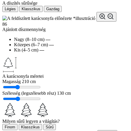
A díszítés sűrűsége
Légies
Klasszikus
Gazdag
*illusztráció
86
Ajánlott díszmennyiség
Nagy (8–10 cm)
—
Közepes (6–7 cm)
—
Kis (4–5 cm)
—
A karácsonyfa méretei
Magasság
210 cm
Szélesség (legszélesebb rész)
130 cm
Milyen sűrű legyen a világítás?
Finom
Klasszikus
Sűrű