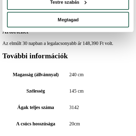
Testre szabás
FAVI kategória
Karácsonyfák
Megtagad
Ártörténet
Az elmúlt 30 napban a legalacsonyabb ár
148,390
Ft
volt.
További információk
Magasság (állvánnyal)
240 cm
Szélesség
145 cm
Ágak teljes száma
3142
A csúcs hosszúsága
20cm