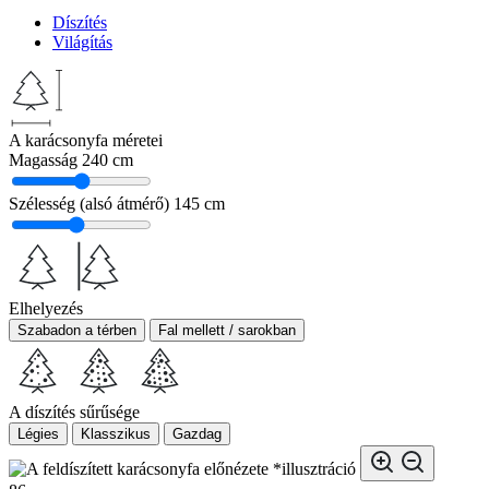
Díszítés
Világítás
A karácsonyfa méretei
Magasság
240 cm
Szélesség (alsó átmérő)
145 cm
Elhelyezés
Szabadon a térben
Fal mellett / sarokban
A díszítés sűrűsége
Légies
Klasszikus
Gazdag
*illusztráció