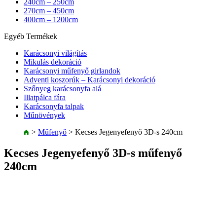
240cm – 250cm
270cm – 450cm
400cm – 1200cm
Egyéb Termékek
Karácsonyi világítás
Mikulás dekoráció
Karácsonyi műfenyő girlandok
Adventi koszorúk – Karácsonyi dekoráció
Szőnyeg karácsonyfa alá
Illatpálca fára
Karácsonyfa talpak
Műnövények
>
Műfenyő
>
Kecses Jegenyefenyő 3D-s 240cm
Kecses Jegenyefenyő 3D-s műfenyő
240cm