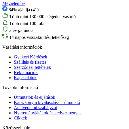
Megjelenítés
84% ajánlja (41)
Több mint 130 000 elégedett vásárló
Több mint 100 fafajta
2 év garancia
14 napos visszaküldési lehetőség
Vásárlási információk
Gyakori Kérdések
Szállítás és fizetés
Szerződési feltételek
Reklamációk
Kapcsolatok
További információ
Útmutatók és eljárások
Karácsonyfa kiválasztása – útmutató
Adatvédelmi szabályzat
Nyereményjátékok és kedvezmények
Cikkek
Közösségi háló