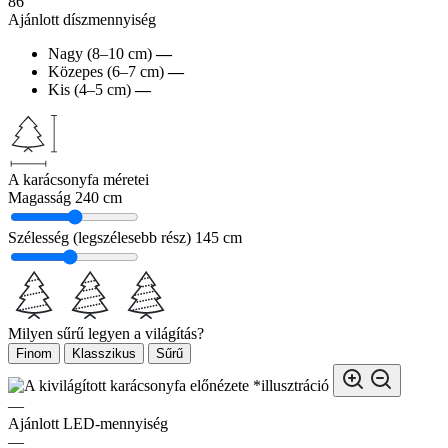
86
Ajánlott díszmennyiség
Nagy (8–10 cm)
—
Közepes (6–7 cm)
—
Kis (4–5 cm)
—
A karácsonyfa méretei
Magasság
240 cm
Szélesség (legszélesebb rész)
145 cm
Milyen sűrű legyen a világítás?
Finom
Klasszikus
Sűrű
*illusztráció
—
Ajánlott LED-mennyiség
—