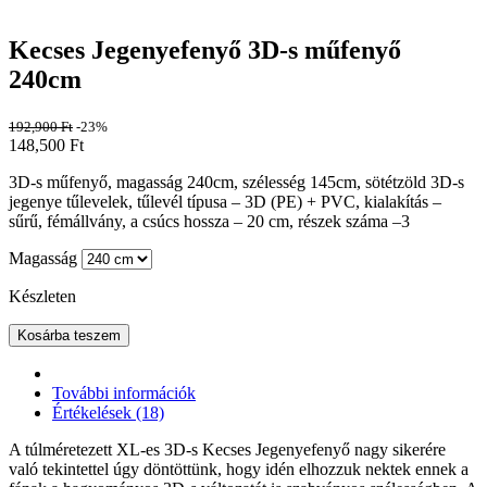
Kecses Jegenyefenyő 3D-s műfenyő
240cm
192,900
Ft
-23%
148,500
Ft
3D-s műfenyő, magasság 240cm, szélesség 145cm, sötétzöld 3D-s
jegenye tűlevelek, tűlevél típusa – 3D (PE) + PVC, kialakítás –
sűrű, fémállvány, a csúcs hossza – 20 cm, részek száma –3
Magasság
Készleten
Kosárba teszem
További információk
Értékelések (18)
A túlméretezett XL-es 3D-s Kecses Jegenyefenyő nagy sikerére
való tekintettel úgy döntöttünk, hogy idén elhozzuk nektek ennek a