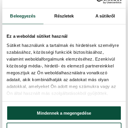
Tűlevél típus
3D (PE) + PVC
Beleegyezés
Részletek
A sütikről
A 3D/PVC százalékos aránya
55/45
Alkotóelemek száma
3
Ez a weboldal sütiket használ
Sütiket használunk a tartalmak és hirdetések személyre
Kinyitás típusa
snap tree
szabásához, közösségi funkciók biztosításához,
valamint weboldalforgalmunk elemzéséhez. Ezenkívül
Állvány (a csomag tartalmazza)
Fém
közösségi média-, hirdető- és elemező partnereinkkel
megosztjuk az Ön weboldalhasználatra vonatkozó
Súly (netto)
20
adatait, akik kombinálhatják az adatokat más olyan
adatokkal, amelyeket Ön adott meg számukra vagy az
Ön által használt más szolgáltatásokból gyűjtöttek.
Súly (brutto)
24
Szállítási idő
2 nap
Mindennek a megengedése
Csomag 1
140x40x35