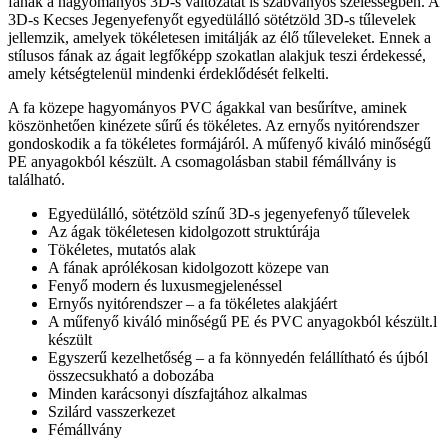
fának a hagyományos 3D-s változatát is szabványos szélességben. A
3D-s Kecses Jegenyefenyőt egyedülálló sötétzöld 3D-s tűlevelek
jellemzik, amelyek tökéletesen imitálják az élő tűleveleket. Ennek a
stílusos fának az ágait legfőképp szokatlan alakjuk teszi érdekessé,
amely kétségtelenül mindenki érdeklődését felkelti.
A fa közepe hagyományos PVC ágakkal van besűrítve, aminek
köszönhetően kinézete sűrű és tökéletes. Az ernyős nyitórendszer
gondoskodik a fa tökéletes formájáról. A műfenyő kiváló minőségű
PE anyagokból készült. A csomagolásban stabil fémállvány is
található.
Egyedülálló, sötétzöld színű 3D-s jegenyefenyő tűlevelek
Az ágak tökéletesen kidolgozott struktúrája
Tökéletes, mutatós alak
A fának aprólékosan kidolgozott közepe van
Fenyő modern és luxusmegjelenéssel
Ernyős nyitórendszer – a fa tökéletes alakjáért
A műfenyő kiváló minőségű PE és PVC anyagokból készült.l
készült
Egyszerű kezelhetőség – a fa könnyedén felállítható és újból
összecsukható a dobozába
Minden karácsonyi díszfajtához alkalmas
Szilárd vasszerkezet
Fémállvány