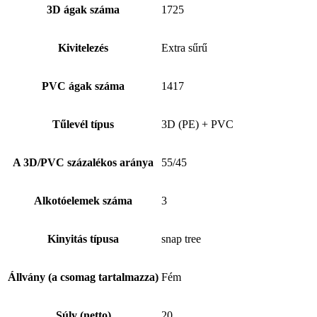
3D ágak száma
1725
Kivitelezés
Extra sűrű
PVC ágak száma
1417
Tűlevél típus
3D (PE) + PVC
A 3D/PVC százalékos aránya
55/45
Alkotóelemek száma
3
Kinyitás típusa
snap tree
Állvány (a csomag tartalmazza)
Fém
Súly (netto)
20