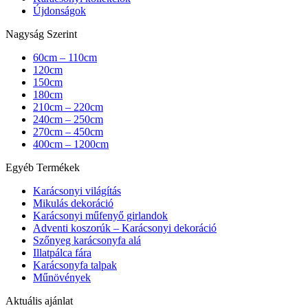
Újdonságok
Nagyság Szerint
60cm – 110cm
120cm
150cm
180cm
210cm – 220cm
240cm – 250cm
270cm – 450cm
400cm – 1200cm
Egyéb Termékek
Karácsonyi világítás
Mikulás dekoráció
Karácsonyi műfenyő girlandok
Adventi koszorúk – Karácsonyi dekoráció
Szőnyeg karácsonyfa alá
Illatpálca fára
Karácsonyfa talpak
Műnövények
Aktuális ajánlat