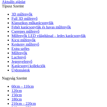
Aktuális ajánlat
Típusz Szerint
3D műfenyők
Full 3D műfenyő
Klasszikus műkarácsonyfák
Fehér karácsonyfák és havas műfenyők
Cserepes műfenyő
Műfenyők LED világítással – ledes karácsonyfák
Kicsi műfenyők
Keskeny műfenyő
Extra széles
Műfenyők
Lucfenyő
Jegenyefenyő
Karácsonyi kollekciók
Újdonságok
Nagyság Szerint
60cm – 110cm
120cm
150cm
180cm
210cm – 220cm