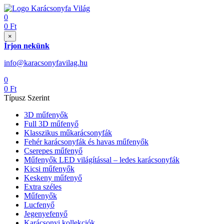
0
0
Ft
×
Írjon nekünk
info@karacsonyfavilag.hu
0
0
Ft
Típusz Szerint
3D műfenyők
Full 3D műfenyő
Klasszikus műkarácsonyfák
Fehér karácsonyfák és havas műfenyők
Cserepes műfenyő
Műfenyők LED világítással – ledes karácsonyfák
Kicsi műfenyők
Keskeny műfenyő
Extra széles
Műfenyők
Lucfenyő
Jegenyefenyő
Karácsonyi kollekciók