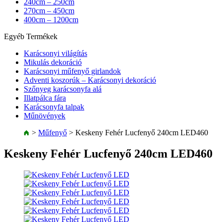
240cm – 250cm
270cm – 450cm
400cm – 1200cm
Egyéb Termékek
Karácsonyi világítás
Mikulás dekoráció
Karácsonyi műfenyő girlandok
Adventi koszorúk – Karácsonyi dekoráció
Szőnyeg karácsonyfa alá
Illatpálca fára
Karácsonyfa talpak
Műnövények
>
Műfenyő
>
Keskeny Fehér Lucfenyő 240cm LED460
Keskeny Fehér Lucfenyő 240cm LED460