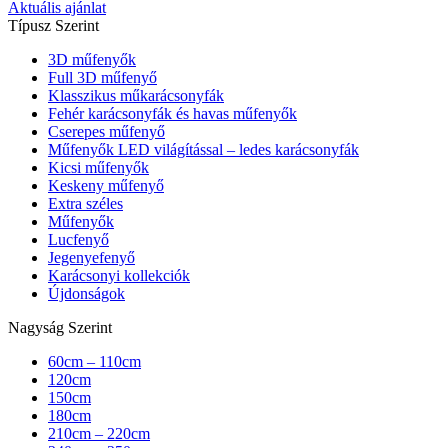
Aktuális ajánlat
Típusz Szerint
3D műfenyők
Full 3D műfenyő
Klasszikus műkarácsonyfák
Fehér karácsonyfák és havas műfenyők
Cserepes műfenyő
Műfenyők LED világítással – ledes karácsonyfák
Kicsi műfenyők
Keskeny műfenyő
Extra széles
Műfenyők
Lucfenyő
Jegenyefenyő
Karácsonyi kollekciók
Újdonságok
Nagyság Szerint
60cm – 110cm
120cm
150cm
180cm
210cm – 220cm