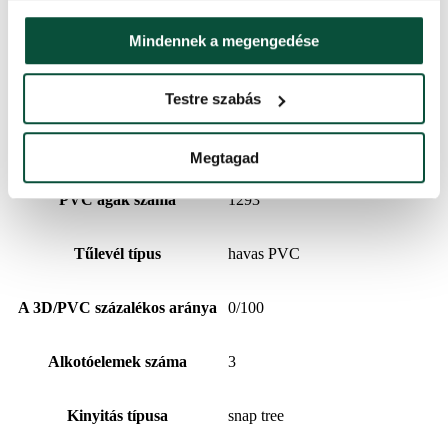
A csúcs hosszúsága
15 cm
Mindennek a megengedése
3D ágak száma
0
Testre szabás
Kivitelezés
Sűrű
Megtagad
PVC ágak száma
1293
Tűlevél típus
havas PVC
A 3D/PVC százalékos aránya
0/100
Alkotóelemek száma
3
Kinyitás típusa
snap tree