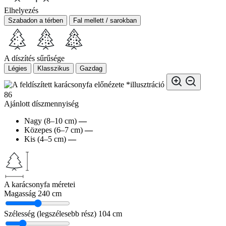
Elhelyezés
Szabadon a térben
Fal mellett / sarokban
A díszítés sűrűsége
Légies
Klasszikus
Gazdag
*illusztráció
86
Ajánlott díszmennyiség
Nagy (8–10 cm)
—
Közepes (6–7 cm)
—
Kis (4–5 cm)
—
A karácsonyfa méretei
Magasság
240 cm
Szélesség (legszélesebb rész)
104 cm