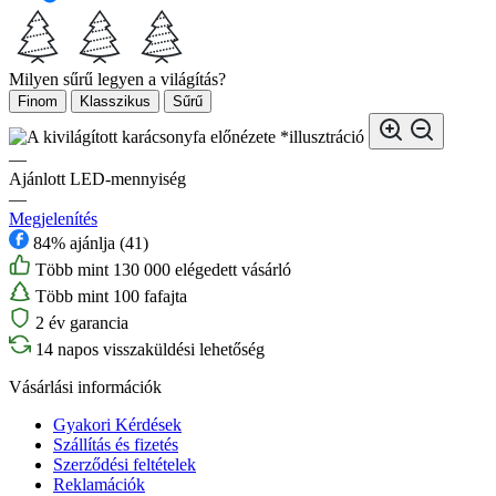
Milyen sűrű legyen a világítás?
Finom
Klasszikus
Sűrű
*illusztráció
—
Ajánlott LED-mennyiség
—
Megjelenítés
84% ajánlja (41)
Több mint 130 000 elégedett vásárló
Több mint 100 fafajta
2 év garancia
14 napos visszaküldési lehetőség
Vásárlási információk
Gyakori Kérdések
Szállítás és fizetés
Szerződési feltételek
Reklamációk