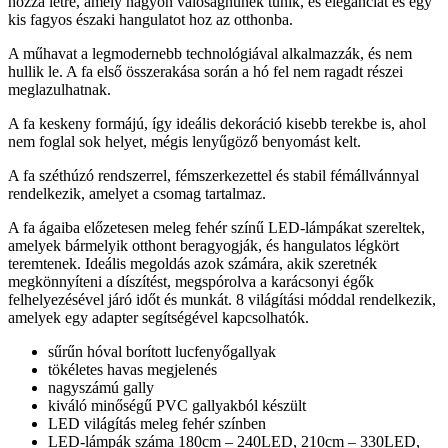
hozza létre, amely nagyon valósághűnek tűnik, és eleganciát és egy
kis fagyos északi hangulatot hoz az otthonba.
A műhavat a legmodernebb technológiával alkalmazzák, és nem
hullik le. A fa első összerakása során a hó fel nem ragadt részei
meglazulhatnak.
A fa keskeny formájú, így ideális dekoráció kisebb terekbe is, ahol
nem foglal sok helyet, mégis lenyűgöző benyomást kelt.
A fa széthúzó rendszerrel, fémszerkezettel és stabil fémállvánnyal
rendelkezik, amelyet a csomag tartalmaz.
A fa ágaiba előzetesen meleg fehér színű LED-lámpákat szereltek,
amelyek bármelyik otthont beragyogják, és hangulatos légkört
teremtenek. Ideális megoldás azok számára, akik szeretnék
megkönnyíteni a díszítést, megspórolva a karácsonyi égők
felhelyezésével járó időt és munkát. 8 világítási móddal rendelkezik,
amelyek egy adapter segítségével kapcsolhatók.
sűrűn hóval borított lucfenyőgallyak
tökéletes havas megjelenés
nagyszámú gally
kiváló minőségű PVC gallyakból készült
LED világítás meleg fehér színben
LED-lámpák száma 180cm – 240LED, 210cm – 330LED,