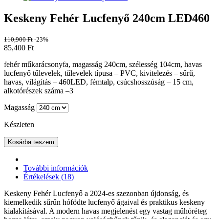
Keskeny Fehér Lucfenyő 240cm LED460
110,900
Ft
-23%
85,400
Ft
fehér műkarácsonyfa, magasság 240cm, szélesség 104cm, havas
lucfenyő tűlevelek, tűlevelek típusa – PVC, kivitelezés – sűrű,
havas, világítás – 460LED, fémtalp, csúcshosszúság – 15 cm,
alkotórészek száma –3
Magasság
Készleten
Kosárba teszem
További információk
Értékelések (18)
Keskeny Fehér Lucfenyő a 2024-es szezonban újdonság, és
kiemelkedik sűrűn hófödte lucfenyő ágaival és praktikus keskeny
kialakításával. A modern havas megjelenést egy vastag műhóréteg