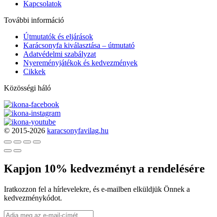
Kapcsolatok
További információ
Útmutatók és eljárások
Karácsonyfa kiválasztása – útmutató
Adatvédelmi szabályzat
Nyereményjátékok és kedvezmények
Cikkek
Közösségi háló
© 2015-2026
karacsonyfavilag.hu
Kapjon 10% kedvezményt a rendelésére
Iratkozzon fel a hírlevelekre, és e-mailben elküldjük Önnek a
kedvezménykódot.