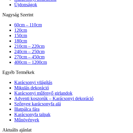
Újdonságok
Nagyság Szerint
60cm – 110cm
120cm
150cm
180cm
210cm – 220cm
240cm – 250cm
270cm – 450cm
400cm – 1200cm
Egyéb Termékek
Karácsonyi világítás
Mikulás dekoráció
Karácsonyi műfenyő girlandok
Adventi koszorúk – Karácsonyi dekoráció
Szőnyeg karácsonyfa alá
Illatpálca fára
Karácsonyfa talpak
Műnövények
Aktuális ajánlat