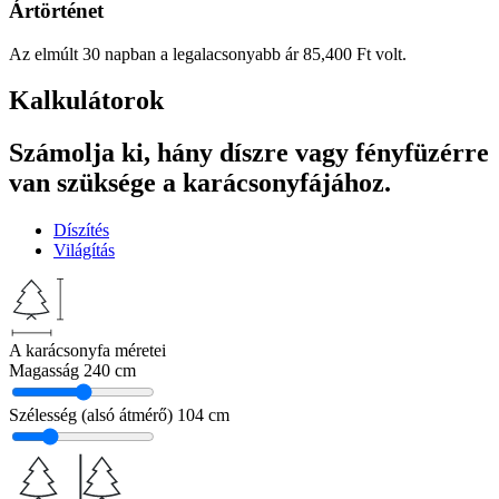
Ártörténet
Az elmúlt 30 napban a legalacsonyabb ár
85,400
Ft
volt.
Kalkulátorok
Számolja ki, hány díszre vagy fényfüzérre
van szüksége a karácsonyfájához.
Díszítés
Világítás
A karácsonyfa méretei
Magasság
240 cm
Szélesség (alsó átmérő)
104 cm