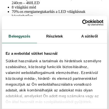
240cm – 460LED
8 világítási mód
70%-os energiamegtakarítás a LED világításnak
köszönhetően
keskeny fa, amely szűk helyekre alkalmas
széthúzó rendszer
könnyű kezelhetőség
minden karácsonyi dekorációhoz alkalmas
Beleegyezés
Részletek
A sütikről
vasszerkezet
egy stabil fémállvány mellékelve
Termékparaméterek
Ez a weboldal sütiket használ
Sütiket használunk a tartalmak és hirdetések személyre
Magasság (állvánnyal)
240 cm
szabásához, közösségi funkciók biztosításához,
valamint weboldalforgalmunk elemzéséhez. Ezenkívül
közösségi média-, hirdető- és elemező partnereinkkel
Szélesség
104cm
megosztjuk az Ön weboldalhasználatra vonatkozó
adatait, akik kombinálhatják az adatokat más olyan
Ágak teljes száma
1293
adatokkal, amelyeket Ön adott meg számukra vagy az
Ön által használt más szolgáltatásokból gyűjtöttek.
Világítási módok száma
8