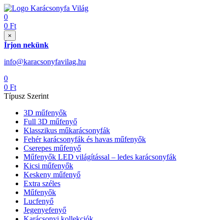
0
0
Ft
×
Írjon nekünk
info@karacsonyfavilag.hu
0
0
Ft
Típusz Szerint
3D műfenyők
Full 3D műfenyő
Klasszikus műkarácsonyfák
Fehér karácsonyfák és havas műfenyők
Cserepes műfenyő
Műfenyők LED világítással – ledes karácsonyfák
Kicsi műfenyők
Keskeny műfenyő
Extra széles
Műfenyők
Lucfenyő
Jegenyefenyő
Karácsonyi kollekciók