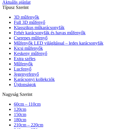
Aktuális ajánlat
Típusz Szerint
3D műfenyők
Full 3D műfenyő
Klasszikus műkarácsonyfák
Fehér karácsonyfák és havas műfenyők
Cserepes műfenyő
Műfenyők LED világítással – ledes karácsonyfák
Kicsi műfenyők
Keskeny műfenyő
Extra széles
Műfenyők
Lucfenyő
Jegenyefenyő
Karácsonyi kollekciók
Újdonságok
Nagyság Szerint
60cm – 110cm
120cm
150cm
180cm
210cm – 220cm