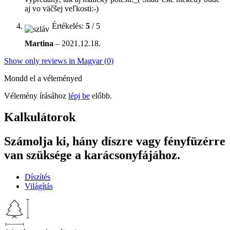
aj vo väčšej veľkosti:-)
Értékelés:
5
/ 5
Martina
–
2021.12.18.
Show only reviews in Magyar (0)
Mondd el a véleményed
Vélemény írásához
lépj be
előbb.
Kalkulátorok
Számolja ki, hány díszre vagy fényfüzérre
van szüksége a karácsonyfájához.
Díszítés
Világítás