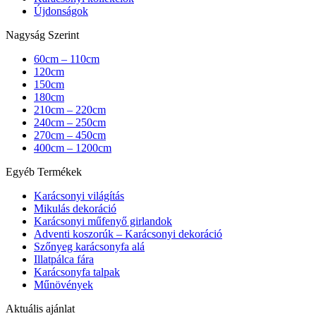
Újdonságok
Nagyság Szerint
60cm – 110cm
120cm
150cm
180cm
210cm – 220cm
240cm – 250cm
270cm – 450cm
400cm – 1200cm
Egyéb Termékek
Karácsonyi világítás
Mikulás dekoráció
Karácsonyi műfenyő girlandok
Adventi koszorúk – Karácsonyi dekoráció
Szőnyeg karácsonyfa alá
Illatpálca fára
Karácsonyfa talpak
Műnövények
Aktuális ajánlat