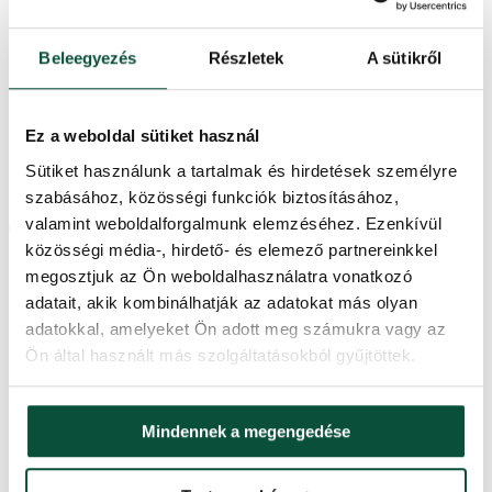
Alapanyag
70%textil, 30%műanyag
Beleegyezés
Részletek
A sütikről
Szín
szín – krémszínű-bordó
Ez a weboldal sütiket használ
Ártörténet
Sütiket használunk a tartalmak és hirdetések személyre
Az elmúlt 30 napban a legalacsonyabb ár
22,600
Ft
volt.
szabásához, közösségi funkciók biztosításához,
valamint weboldalforgalmunk elemzéséhez. Ezenkívül
További információk
közösségi média-, hirdető- és elemező partnereinkkel
megosztjuk az Ön weboldalhasználatra vonatkozó
Magasság (állvánnyal)
46cm
adatait, akik kombinálhatják az adatokat más olyan
adatokkal, amelyeket Ön adott meg számukra vagy az
Ön által használt más szolgáltatásokból gyűjtöttek.
Szélesség
13cm
Hosszúság
20,5cm
Mindennek a megengedése
Alapanyag
70%textil, 30%műanyag