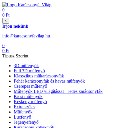
0
0
Ft
×
Írjon nekünk
info@karacsonyfavilag.hu
0
0
Ft
Típusz Szerint
3D műfenyők
Full 3D műfenyő
Klasszikus műkarácsonyfák
Fehér karácsonyfák és havas műfenyők
Cserepes műfenyő
Műfenyők LED világítással – ledes karácsonyfák
Kicsi műfenyők
Keskeny műfenyő
Extra széles
Műfenyők
Lucfenyő
Jegenyefenyő
Karácsonyi kollekciók