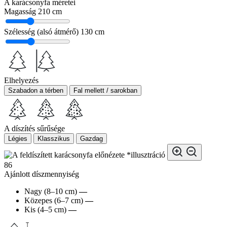
A karácsonyfa méretei
Magasság
210 cm
Szélesség (alsó átmérő)
130 cm
Elhelyezés
Szabadon a térben
Fal mellett / sarokban
A díszítés sűrűsége
Légies
Klasszikus
Gazdag
*illusztráció
86
Ajánlott díszmennyiség
Nagy (8–10 cm)
—
Közepes (6–7 cm)
—
Kis (4–5 cm)
—