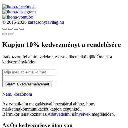
© 2015-2026
karacsonyfavilag.hu
Kapjon 10% kedvezményt a rendelésére
Iratkozzon fel a hírlevelekre, és e-mailben elküldjük Önnek a
kedvezménykódot.
Kérem a kedvezményemet
Nem, köszönöm
Az e-mail-cím megadásával hozzájárul ahhoz, hogy
marketingkommunikációt kapjon cégünktől.
Bármikor leiratkozhat az
Adatvédelmi irányelvek
megfelelően.
Az Ön kedvezménye úton van