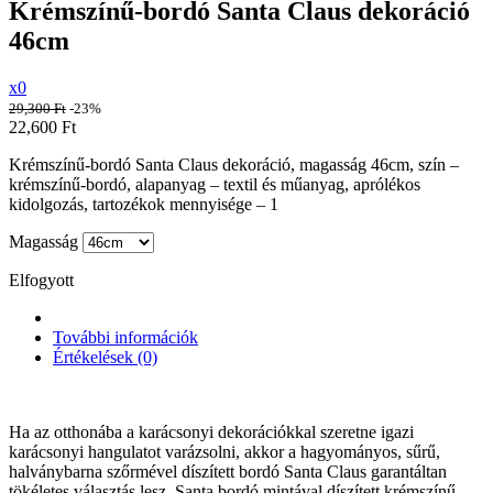
Krémszínű-bordó Santa Claus dekoráció
46cm
x0
29,300
Ft
-23%
22,600
Ft
Krémszínű-bordó Santa Claus dekoráció, magasság 46cm, szín –
krémszínű-bordó, alapanyag – textil és műanyag, aprólékos
kidolgozás, tartozékok mennyisége – 1
Magasság
Elfogyott
További információk
Értékelések (0)
Ha az otthonába a karácsonyi dekorációkkal szeretne igazi
karácsonyi hangulatot varázsolni, akkor a hagyományos, sűrű,
halványbarna szőrmével díszített bordó Santa Claus garantáltan
tökéletes választás lesz. Santa bordó mintával díszített krémszínű