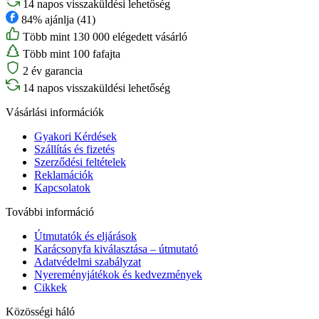
14 napos visszaküldési lehetőség
84% ajánlja (41)
Több mint 130 000 elégedett vásárló
Több mint 100 fafajta
2 év garancia
14 napos visszaküldési lehetőség
Vásárlási információk
Gyakori Kérdések
Szállítás és fizetés
Szerződési feltételek
Reklamációk
Kapcsolatok
További információ
Útmutatók és eljárások
Karácsonyfa kiválasztása – útmutató
Adatvédelmi szabályzat
Nyereményjátékok és kedvezmények
Cikkek
Közösségi háló