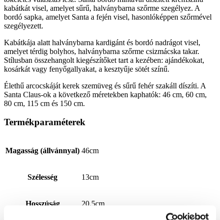
kabátkát visel, amelyet sűrű, halványbarna szőrme szegélyez. A
bordó sapka, amelyet Santa a fején visel, hasonlóképpen szőrmével
szegélyezett.
Kabátkája alatt halványbarna kardigánt és bordó nadrágot visel,
amelyet térdig bolyhos, halványbarna szőrme csizmácska takar.
Stílusban összehangolt kiegészítőket tart a kezében: ajándékokat,
kosárkát vagy fenyőgallyakat, a kesztyűje sötét színű.
Élethű arcocskáját kerek szemüveg és sűrű fehér szakáll díszíti. A
Santa Claus-ok a következő méretekben kaphatók: 46 cm, 60 cm,
80 cm, 115 cm és 150 cm.
Termékparaméterek
Magasság (állvánnyal)
46cm
Szélesség
13cm
Hosszúság
20,5cm