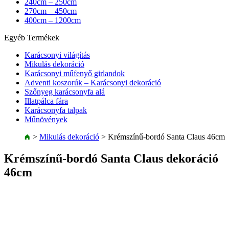
240cm – 250cm
270cm – 450cm
400cm – 1200cm
Egyéb Termékek
Karácsonyi világítás
Mikulás dekoráció
Karácsonyi műfenyő girlandok
Adventi koszorúk – Karácsonyi dekoráció
Szőnyeg karácsonyfa alá
Illatpálca fára
Karácsonyfa talpak
Műnövények
>
Mikulás dekoráció
>
Krémszínű-bordó Santa Claus 46cm
Krémszínű-bordó Santa Claus dekoráció
46cm