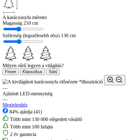
A karácsonyfa méretei
Magasság
210 cm
Szélesség (legszélesebb rész)
130 cm
Milyen sűrű legyen a világítás?
Finom
Klasszikus
Sűrű
*illusztráció
—
Ajánlott LED-mennyiség
—
Megjelenítés
84% ajánlja (41)
Több mint 130 000 elégedett vásárló
Több mint 100 fafajta
2 év garancia