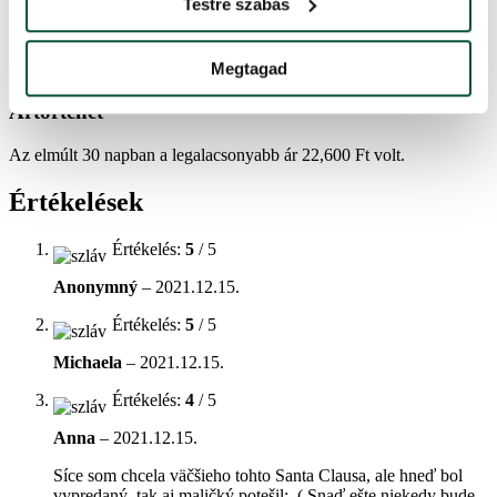
Testre szabás
Szín
szín – krémszínű-bordó
Megtagad
Ártörténet
Az elmúlt 30 napban a legalacsonyabb ár
22,600
Ft
volt.
Értékelések
Értékelés:
5
/ 5
Anonymný
–
2021.12.15.
Értékelés:
5
/ 5
Michaela
–
2021.12.15.
Értékelés:
4
/ 5
Anna
–
2021.12.15.
Síce som chcela väčšieho tohto Santa Clausa, ale hneď bol
vypredaný, tak aj maličký potešil:_( Snaď ešte niekedy bude