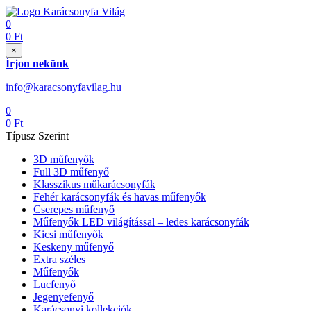
0
0
Ft
×
Írjon nekünk
info@karacsonyfavilag.hu
0
0
Ft
Típusz Szerint
3D műfenyők
Full 3D műfenyő
Klasszikus műkarácsonyfák
Fehér karácsonyfák és havas műfenyők
Cserepes műfenyő
Műfenyők LED világítással – ledes karácsonyfák
Kicsi műfenyők
Keskeny műfenyő
Extra széles
Műfenyők
Lucfenyő
Jegenyefenyő
Karácsonyi kollekciók