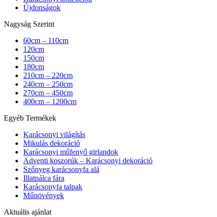
Újdonságok
Nagyság Szerint
60cm – 110cm
120cm
150cm
180cm
210cm – 220cm
240cm – 250cm
270cm – 450cm
400cm – 1200cm
Egyéb Termékek
Karácsonyi világítás
Mikulás dekoráció
Karácsonyi műfenyő girlandok
Adventi koszorúk – Karácsonyi dekoráció
Szőnyeg karácsonyfa alá
Illatpálca fára
Karácsonyfa talpak
Műnövények
Aktuális ajánlat