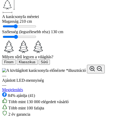
A karácsonyfa méretei
Magasság
210 cm
Szélesség (legszélesebb rész)
130 cm
Milyen sűrű legyen a világítás?
Finom
Klasszikus
Sűrű
*illusztráció
—
Ajánlott LED-mennyiség
—
Megjelenítés
84% ajánlja (41)
Több mint 130 000 elégedett vásárló
Több mint 100 fafajta
2 év garancia