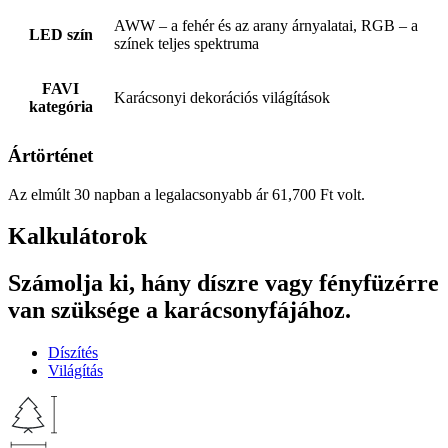
AWW – a fehér és az arany árnyalatai, RGB – a
LED szín
színek teljes spektruma
FAVI
Karácsonyi dekorációs világítások
kategória
Ártörténet
Az elmúlt 30 napban a legalacsonyabb ár
61,700
Ft
volt.
Kalkulátorok
Számolja ki, hány díszre vagy fényfüzérre
van szüksége a karácsonyfájához.
Díszítés
Világítás