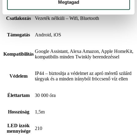
Használat
kültéri, beltéri
Megtagad
Csatlakozás
Vezeték nélküli – Wifi, Bluetooth
Támogatás
Android, iOS
Google Assistant, Alexa Amazon, Apple HomeKit,
Kompatibilitás
kompatibilis minden Twinkly berendezéssel
IP44 – biztosítja a védelmet az apró méretű szilárd
Védelem
tárgyak és a minden irányból fröccsenő víz ellen
Élettartam
30 000 óra
Hosszúság
1,5m
LED izzók
210
mennyisége