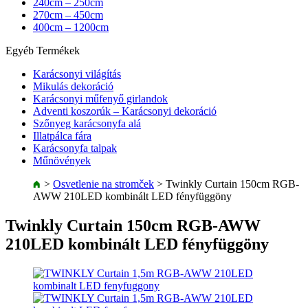
240cm – 250cm
270cm – 450cm
400cm – 1200cm
Egyéb Termékek
Karácsonyi világítás
Mikulás dekoráció
Karácsonyi műfenyő girlandok
Adventi koszorúk – Karácsonyi dekoráció
Szőnyeg karácsonyfa alá
Illatpálca fára
Karácsonyfa talpak
Műnövények
>
Osvetlenie na stromček
>
Twinkly Curtain 150cm RGB-
AWW 210LED kombinált LED fényfüggöny
Twinkly Curtain 150cm RGB-AWW
210LED kombinált LED fényfüggöny