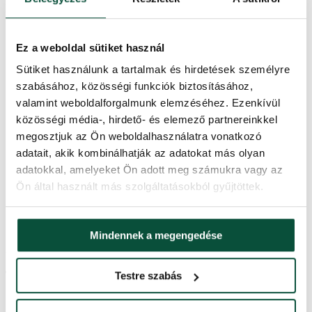
felfüggesztve. A fényfüggöny szinkronizálható más TWINKLY
termékekkel, garantálva a tökéletesen esztétikus fényjátékot.
a piac legkidolgozottabb LED-világítása
Ez a weboldal sütiket használ
vezeték nélküli kapcsolat (Wi-Fi, Bluetooth)
mobilalkalmazás (támogatja az Androidot és az iOS-t is)
Sütiket használunk a tartalmak és hirdetések személyre
kompatibilis a Google Assistant-tel, az Amazon Alexával és
szabásához, közösségi funkciók biztosításához,
az Apple HomeKit-tel
széles RGB-AWW színspektrum
valamint weboldalforgalmunk elemzéséhez. Ezenkívül
átlátszó vezeték
közösségi média-, hirdető- és elemező partnereinkkel
beltéri és kültéri használatra
megosztjuk az Ön weboldalhasználatra vonatkozó
IP44 védelem – biztosítja a védelmet az apró méretű szilárd
tárgyak és a minden irányból fröccsenő víz ellen
adatait, akik kombinálhatják az adatokat más olyan
élettartama meghaladja a 30 000 órát
adatokkal, amelyeket Ön adott meg számukra vagy az
a LED fényerő beállítása
Ön által használt más szolgáltatásokból gyűjtöttek.
fénysebesség beállítása
a vezeték hossza 2,5 m
a csomagolás tartalma – 1x fényfüggöny + vezérlő, 1x
adapter, 1x használati utasítás
Mindennek a megengedése
A használati útmutatót megtalálja itt.
Termékparaméterek
Testre szabás