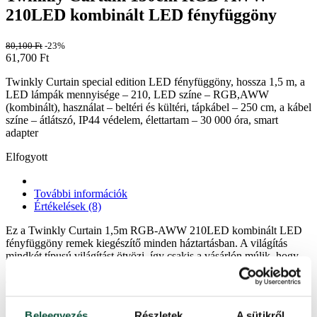
210LED kombinált LED fényfüggöny
80,100
Ft
-23%
61,700
Ft
Twinkly Curtain special edition LED fényfüggöny, hossza 1,5 m, a
LED lámpák mennyisége – 210, LED színe – RGB,AWW
(kombinált), használat – beltéri és kültéri, tápkábel – 250 cm, a kábel
színe – átlátszó, IP44 védelem, élettartam – 30 000 óra, smart
adapter
Elfogyott
További információk
Értékelések (8)
Ez a Twinkly Curtain 1,5m RGB-AWW 210LED kombinált LED
fényfüggöny remek kiegészítő minden háztartásban. A világítás
mindkét típusú világítást ötvözi, így csakis a vásárlón múlik, hogy
élénk színekben vagy a lágyabb fehérarany árnylatokban fog az
otthona ragyogni.
Ez a fényfüggöny gyönyörűen mutat az ablakon vagy a falon
Beleegyezés
Részletek
A sütikről