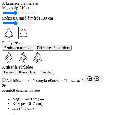
A karácsonyfa méretei
Magasság
210 cm
Szélesség (alsó átmérő)
130 cm
Elhelyezés
Szabadon a térben
Fal mellett / sarokban
A díszítés sűrűsége
Légies
Klasszikus
Gazdag
*illusztráció
86
Ajánlott díszmennyiség
Nagy (8–10 cm)
—
Közepes (6–7 cm)
—
Kis (4–5 cm)
—