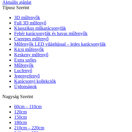
Aktuális ajánlat
Típusz Szerint
3D műfenyők
Full 3D műfenyő
Klasszikus műkarácsonyfák
Fehér karácsonyfák és havas műfenyők
Cserepes műfenyő
Műfenyők LED világítással – ledes karácsonyfák
Kicsi műfenyők
Keskeny műfenyő
Extra széles
Műfenyők
Lucfenyő
Jegenyefenyő
Karácsonyi kollekciók
Újdonságok
Nagyság Szerint
60cm – 110cm
120cm
150cm
180cm
210cm – 220cm